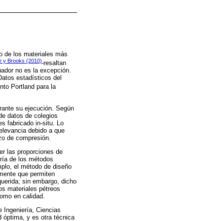
no de los materiales más
le y Brooks (2010)
resaltan
uador no es la excepción.
atos estadísticos del
to Portland para la
urante su ejecución. Según
de datos de colegios
 fabricado in-situ. Lo
relevancia debido a que
rzo de compresión.
er las proporciones de
ría de los métodos
mplo, el método de diseño
amente que permiten
querida; sin embargo, dicho
os materiales pétreos
como en calidad.
e Ingeniería, Ciencias
 óptima, y es otra técnica