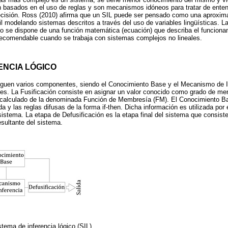
on basados en el uso de reglas y son mecanismos idóneos para tratar de ente
recisión. Ross (2010) afirma que un SIL puede ser pensado como una aproxim
 modelando sistemas descritos a través del uso de variables lingüísticas. La 
ndo se dispone de una función matemática (ecuación) que describa el funcion
 recomendable cuando se trabaja con sistemas complejos no lineales.
ENCIA LÓGICO
inguen varios componentes, siendo el Conocimiento Base y el Mecanismo de I
les. La Fusificación consiste en asignar un valor conocido como grado de me
 calculado de la denominada Función de Membresía (FM). El Conocimiento B
da y las reglas difusas de la forma if-then. Dicha información es utilizada po
 sistema. La etapa de Defusificación es la etapa final del sistema que consist
esultante del sistema.
stema de inferencia lógico (SIL)