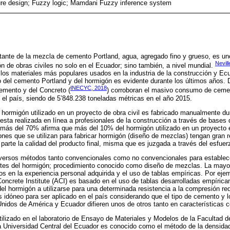
ure design; Fuzzy logic; Mamdani Fuzzy inference system
ltante de la mezcla de cemento Portland, agua, agregado fino y grueso, es u
Nevil
ón de obras civiles no solo en el Ecuador; sino también, a nivel mundial.
los materiales más populares usados en la industria de la construcción y Ec
del cemento Portland y del hormigón es evidente durante los últimos años. D
INECYC, 2018
Cemento y del Concreto (
) corroboran el masivo consumo de cemen
 el país, siendo de 5’848.238 toneladas métricas en el año 2015.
hormigón utilizado en un proyecto de obra civil es fabricado manualmente d
esta realizada en línea a profesionales de la construcción a través de bases 
más del 70% afirma que más del 10% del hormigón utilizado en un proyecto es
ones que se utilizan para fabricar hormigón (diseño de mezclas) tengan gran 
 parte la calidad del producto final, misma que es juzgada a través del esfue
diversos métodos tanto convencionales como no convencionales para establec
tes del hormigón; procedimiento conocido como diseño de mezclas. La mayo
 en la experiencia personal adquirida y el uso de tablas empíricas. Por eje
oncrete Institute (ACI) es basado en el uso de tablas desarrolladas empíric
 del hormigón a utilizarse para una determinada resistencia a la compresión re
 idóneo para ser aplicado en el país considerando que el tipo de cemento y l
Unidos de América y Ecuador difieren unos de otros tanto en características 
tilizado en el laboratorio de Ensayo de Materiales y Modelos de la Facultad d
 Universidad Central del Ecuador es conocido como el método de la densidad