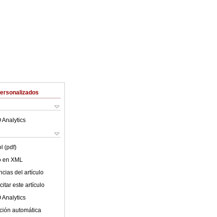
Personalizados
 Analytics
l (pdf)
lo en XML
cias del artículo
itar este artículo
 Analytics
ción automática