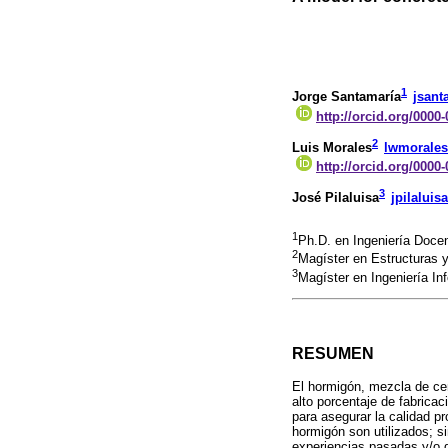
1
Jorge Santamaría
jsant
http://orcid.org/0000
2
Luis Morales
lwmorale
http://orcid.org/0000
3
José Pilaluisa
jpilalui
1
Ph.D. en Ingeniería Docen
2
Magíster en Estructuras y
3
Magíster en Ingeniería In
RESUMEN
El hormigón, mezcla de cem
alto porcentaje de fabrica
para asegurar la calidad p
hormigón son utilizados; s
experiencias pasadas y/o da