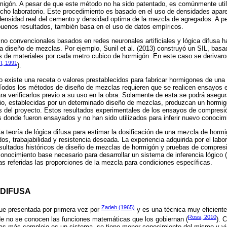
ormigón. A pesar de que este método no ha sido patentado, es comúnmente uti
cho laboratorio. Este procedimiento es basado en el uso de densidades apar
densidad real del cemento y densidad optima de la mezcla de agregados. A p
buenos resultados, también basa en el uso de datos empíricos.
 no convencionales basados en redes neuronales artificiales y lógica difusa h
a diseño de mezclas. Por ejemplo, Sunil et al. (2013) construyó un SIL, basa
s de materiales por cada metro cubico de hormigón. En este caso se derivaro
I, 1991
).
o existe una receta o valores prestablecidos para fabricar hormigones de una 
Todos los métodos de diseño de mezclas requieren que se realicen ensayos e
ra verificarlos previo a su uso en la obra. Solamente de esta se podrá asegur
io, establecidas por un determinado diseño de mezclas, produzcan un hormig
s del proyecto. Estos resultados experimentales de los ensayos de compresi
os donde fueron ensayados y no han sido utilizados para inferir nuevo conocim
 la teoría de lógica difusa para estimar la dosificación de una mezcla de hor
s, trabajabilidad y resistencia deseada. La experiencia adquirida por el labor
sultados históricos de diseño de mezclas de hormigón y pruebas de compresió
conocimiento base necesario para desarrollar un sistema de inferencia lógico
s referidas las proporciones de la mezcla para condiciones específicas.
 DIFUSA
Zadeh (1965)
 fue presentada por primera vez por
y es una técnica muy eficient
Ross, 2010
de no se conocen las funciones matemáticas que los gobiernan (
). 
as más complejo es un sistema, se tiene menor conocimiento del mismo y v