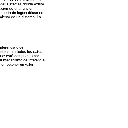
nder sistemas donde existe
ación de una función
teoría de lógica difusa no
amiento de un sistema. La
nferencia o de
mbresía a todos los datos
ase está compuesto por
r el mecanismo de inferencia
e en obtener un valor