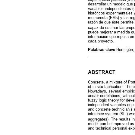
desarrollar un modelo que 
variables independientes 
históricos experimentales 
membresía (FMs) y las regl
razón de que éste permite 
capaz de estimar las prop
puede mejorar a medida qu
información que reposa en 
cada proyecto.
Palabras clave
Hormigón; 
ABSTRACT
Concrete, a mixture of Por
of in-situ fabrication. The
Nowadays, several empirica
and/or correlations, withou
fuzzy logic theory for dev
independent variables (inp
and concrete technician’s 
inference system (SIL) was
aggregates). The results in
model can be improved as l
and technical personal expe