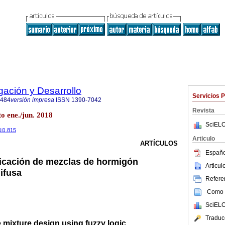
ación y Desarrollo
Servicios 
8484
versión impresa
ISSN
1390-7042
Revista
o ene./jun. 2018
SciELO
1i1.815
Articulo
ARTÍCULOS
Españo
icación de mezclas de hormigón
Articu
difusa
Referen
Como c
SciELO
Traduc
 mixture design using fuzzy logic