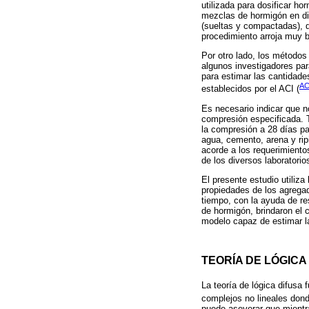
utilizada para dosificar h
mezclas de hormigón en di
(sueltas y compactadas), 
procedimiento arroja muy 
Por otro lado, los métodos
algunos investigadores par
para estimar las cantidade
AC
establecidos por el ACI (
Es necesario indicar que n
compresión especificada. 
la compresión a 28 días pa
agua, cemento, arena y rip
acorde a los requerimiento
de los diversos laboratori
El presente estudio utiliza
propiedades de los agregado
tiempo, con la ayuda de re
de hormigón, brindaron el 
modelo capaz de estimar la
TEORÍA DE LÓGICA
La teoría de lógica difusa
complejos no lineales don
puede aseverar que mientr