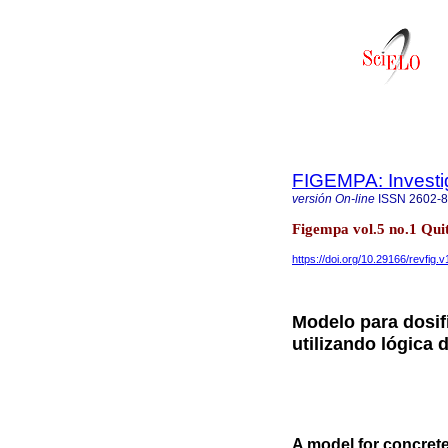
FIGEMPA: Investig
versión On-line
ISSN
2602-
Figempa vol.5 no.1 Quit
https://doi.org/10.29166/revfig.v
Modelo para dosif
utilizando lógica 
A model for concrete