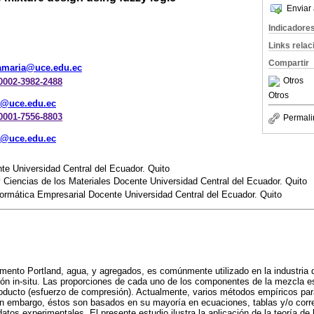
Enviar 
Indicadore
Links rela
Compartir
amaria@uce.edu.ec
Otros
-0002-3982-2488
Otros
s@uce.edu.ec
-0001-7556-8803
Permali
sa@uce.edu.ec
te Universidad Central del Ecuador. Quito
 Ciencias de los Materiales Docente Universidad Central del Ecuador. Quito
formática Empresarial Docente Universidad Central del Ecuador. Quito
ento Portland, agua, y agregados, es comúnmente utilizado en la industria 
ción in-situ. Las proporciones de cada uno de los componentes de la mezcla 
roducto (esfuerzo de compresión). Actualmente, varios métodos empíricos pa
in embargo, éstos son basados en su mayoría en ecuaciones, tablas y/o corre
tos experimentales. El presente estudio ilustra la aplicación de la teoría de 