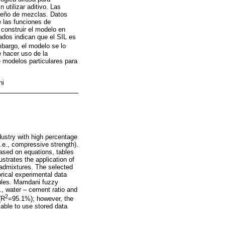
utilizar aditivo. Las
seño de mezclas. Datos
e las funciones de
construir el modelo en
ados indican que el SIL es
bargo, el modelo se lo
 hacer uso de la
e modelos particulares para
ni
dustry with high percentage
i.e., compressive strength).
based on equations, tables
strates the application of
 admixtures. The selected
rical experimental data
rules. Mamdani fuzzy
., water – cement ratio and
2
(R
=95.1%); however, the
able to use stored data