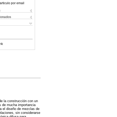
articulo por email
s
cionados
nk
de la construcción con un
es de mucha importancia
ra el diseño de mezclas de
laciones, sin considerarse
lógica difusa para