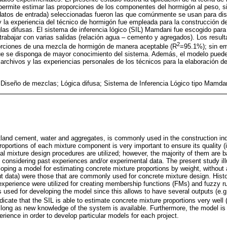
permite estimar las proporciones de los componentes del hormigón al peso, sin 
(datos de entrada) seleccionadas fueron las que comúnmente se usan para di
y la experiencia del técnico de hormigón fue empleada para la construcción d
as difusas. El sistema de inferencia lógico (SIL) Mamdani fue escogido para 
trabajar con varias salidas (relación agua – cemento y agregados). Los result
2
orciones de una mezcla de hormigón de manera aceptable (R
=95.1%); sin em
e se disponga de mayor conocimiento del sistema. Además, el modelo puede
archivos y las experiencias personales de los técnicos para la elaboración d
Diseño de mezclas; Lógica difusa; Sistema de Inferencia Lógico tipo Mamda
tland cement, water and aggregates, is commonly used in the construction in
 proportions of each mixture component is very important to ensure its quality (
l mixture design procedures are utilized; however, the majority of them are 
t considering past experiences and/or experimental data. The present study illu
eloping a model for estimating concrete mixture proportions by weight, without
ut data) were those that are commonly used for concrete mixture design. Histo
experience were utilized for creating membership functions (FMs) and fuzzy 
 used for developing the model since this allows to have several outputs (e.g
dicate that the SIL is able to estimate concrete mixture proportions very well 
ong as new knowledge of the system is available. Furthermore, the model is 
rience in order to develop particular models for each project.