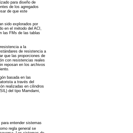
lizado para diseño de
entes de los agregados
esar de que este
an sido explorados por
do en el método del ACI,
n las FMs de las tablas
resistencia a la
stándares de resistencia a
ar que las proporciones de
ón con resistencias reales
ón reposan en los archivos
iento.
migón basada en las
atorista a través del
n realizadas en cilindros
 (SIL) del tipo Mamdami,
e para entender sistemas
Como regla general se
iceversa. Los sistemas de