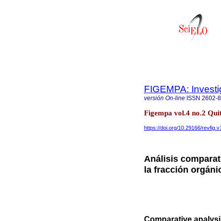
FIGEMPA: Investig
versión On-line
ISSN
2602-
Figempa vol.4 no.2 Quit
https://doi.org/10.29166/revfig.v
Análisis comparat
la fracción orgán
Comparative analysis