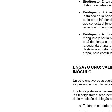
Biodigestor 2
: En 
distintos niveles de
Biodigestor 3
: Ade
instalado en la par
en la parte inferior
que conecta el fond
recirculación en una
Biodigestor 4
: En 
manguera y por la pa
está destinada a la 
la segunda etapa, pa
destinada al tratami
etapa, para continua
ENSAYO UNO: VALI
INÓCULO
En este ensayo se aseguró 
se preparó el inóculo para
Los biodigestores experime
los biodigestores sean her
de la medición de biogás e
Teflón en el borde d