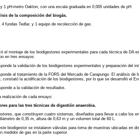
n, y 1 pH-metro Oakton, con una escala graduada en 0,005 unidades de pH.
lisis de la composición del biogás.
 4 fundas Tedlar, y 1 equipo de recolección de gas.
ó el montaje de los biodigestores experimentales para cada técnica de DA es
abo en tres ensayos:
sponde la validación de los biodigestores experimentales y preparación del in
sponde al tratamiento de la FORS del Mercado de Carapungo. El análisis de b
, constató la acidificación de los biodigestores, por lo que se desarrolló el E
esponde a la validación de resultados.
la realización de cada ensayo:
res para las tres técnicas de digestión anaerobia.
estores, que constituyen cuatro sistemas, diseñados para llevar a cabo los 
diámetro de 0,35 m, altura de 0,63 m y un volumen total de 60 L.
este biodigestor se instalaron válvulas para toma de muestras ubicadas en dist
n medidor de gas en la parte superior.