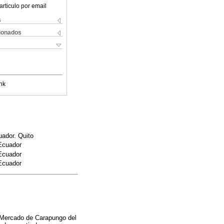
articulo por email
s
cionados
nk
uador. Quito
 Ecuador
 Ecuador
 Ecuador
l Mercado de Carapungo del