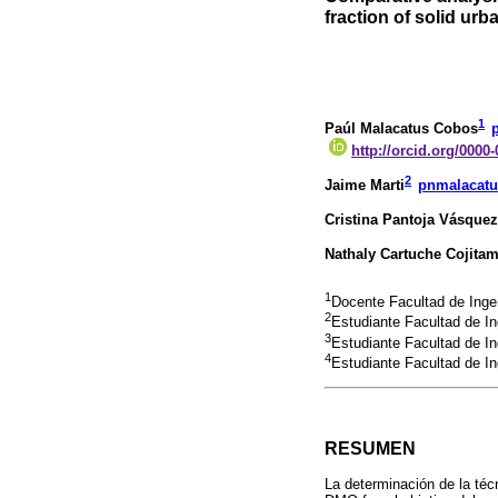
fraction of solid urb
1
Paúl Malacatus Cobos
http://orcid.org/0000
2
Jaime Marti
pnmalacat
Cristina Pantoja Vásquez
Nathaly Cartuche Cojita
1
Docente Facultad de Ingen
2
Estudiante Facultad de In
3
Estudiante Facultad de In
4
Estudiante Facultad de In
RESUMEN
La determinación de la téc