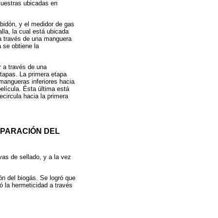
 muestras ubicadas en
bidón, y el medidor de gas
lla, la cual está ubicada
o, a través de una manguera
 se obtiene la
r a través de una
etapas. La primera etapa
 mangueras inferiores hacia
elícula. Ésta última está
ecircula hacia la primera
EPARACIÓN DEL
as de sellado, y a la vez
ón del biogás. Se logró que
ó la hermeticidad a través