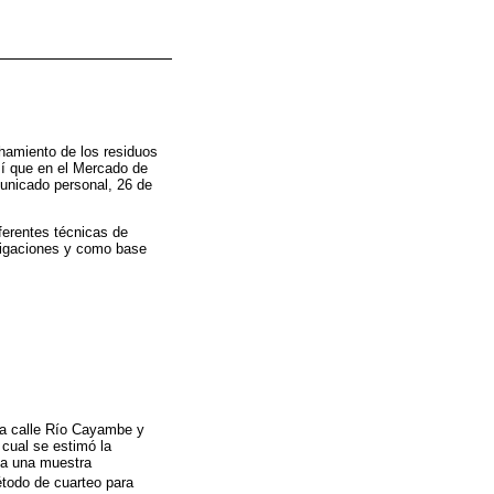
chamiento de los residuos
así que en el Mercado de
unicado personal, 26 de
ferentes técnicas de
stigaciones y como base
 la calle Río Cayambe y
cual se estimó la
oma una muestra
étodo de cuarteo para