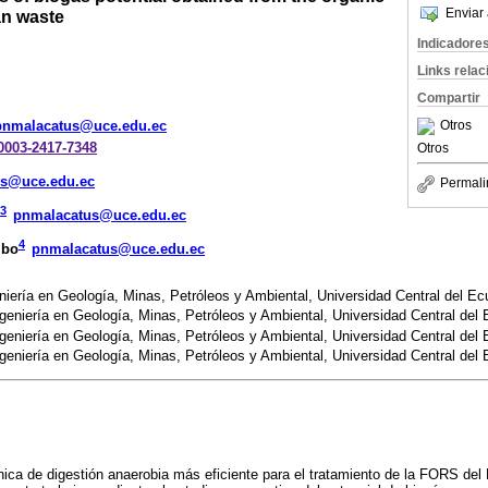
Enviar 
an waste
Indicadore
Links rela
Compartir
Otros
pnmalacatus@uce.edu.ec
-0003-2417-7348
Otros
us@uce.edu.ec
Permali
3
pnmalacatus@uce.edu.ec
4
mbo
pnmalacatus@uce.edu.ec
iería en Geología, Minas, Petróleos y Ambiental, Universidad Central del Ec
geniería en Geología, Minas, Petróleos y Ambiental, Universidad Central del
geniería en Geología, Minas, Petróleos y Ambiental, Universidad Central del
geniería en Geología, Minas, Petróleos y Ambiental, Universidad Central del
nica de digestión anaerobia más eficiente para el tratamiento de la FORS de