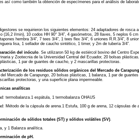
es así como también la obtención de especímenes para el análisis de laborato
digestores se requirieron los siguientes elementos: 24 adaptadores de rosca a
o (16,2 l/min), 10 codos HH 90° 3/4”, 4 gasómetros, 28 llaves, 5 neplos 6 cm 
2 tapones hembra 3/4”, 7 tees 3/4”, 1 tees flex 3/4”, 6 uniones R.R.3/4”, 8 unio
guera lisa, 1 sellador de caucho sintético, 1 timer, y 2m de tubería 3/4”.
paración del inóculo
. Se utilizaron 50 kg de estiércol bovino del Centro Ex
inaria y Zootecnia de la Universidad Central del Ecuador, 20 bolsas plásticas,
plásticas, 1 par de guantes de caucho, y 2 mascarillas protectoras.
acterización de los residuos sólidos orgánicos del Mercado de Carapun
 del Mercado de Carapungo, 20 bolsas plásticas, 1 balanza, 1 par de guantes
scarillas protectoras, y una superficie plana impermeable.
nicas analíticas
ad: termobalanza.1 espátula, 1 termobalanza OHAUS
: Método de la cápsula de arena.1 Estufa, 100 g de arena, 12 cápsulas de al
rminación de sólidos totales (ST) y sólidos volátiles (SV)
.
a, y 1 Balanza analítica.
erminación de pH.