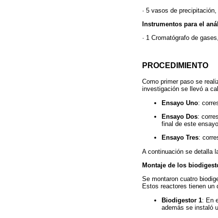
· 5 vasos de precipitació
Instrumentos para el aná
· 1 Cromatógrafo de gases,
PROCEDIMIENTO
Como primer paso se realiz
investigación se llevó a c
Ensayo Uno
: corre
Ensayo Dos
: corre
final de este ensayo
Ensayo Tres
: corr
A continuación se detalla 
Montaje de los biodigesto
Se montaron cuatro biodig
Estos reactores tienen un 
Biodigestor 1
: En 
además se instaló u