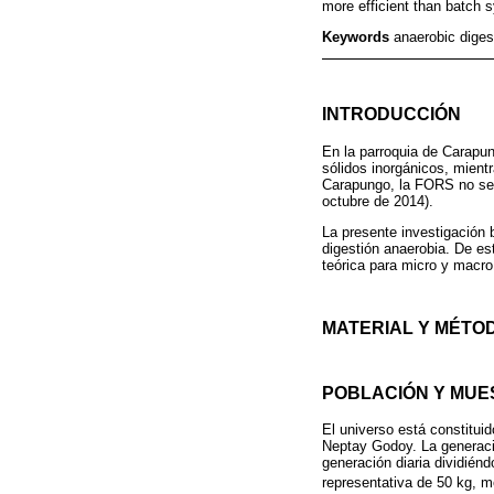
more efficient than batch s
Keywords
anaerobic diges
INTRODUCCIÓN
En la parroquia de Carapun
sólidos inorgánicos, mient
Carapungo, la FORS no se 
octubre de 2014).
La presente investigación 
digestión anaerobia. De es
teórica para micro y macr
MATERIAL Y MÉTO
POBLACIÓN Y MUE
El universo está constitui
Neptay Godoy. La generaci
generación diaria dividién
representativa de 50 kg, m