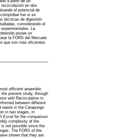
ado a partir de un
 recirculación en dos
luando el potencial de
 comprobar fue si se
as técnicas de digestión
studiadas, considerando el
s experimentales. La
 obtenido posee un
tratar la FORS del Mercado
do que son más eficientes
most efficient anaerobic
 the present study, through
tor with Recirculation in
erformed between different
id waste in the Carapungo
ion in two stages, in
ft Excel for the comparison
mbly complexity of the
is not possible since the
biogas. The FORS of the
have shown that they are