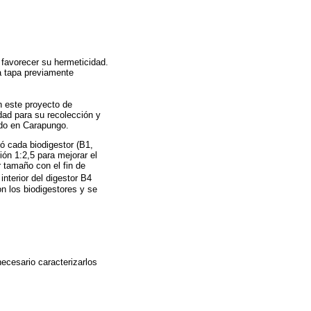
 favorecer su hermeticidad.
a tapa previamente
en este proyecto de
idad para su recolección y
ado en Carapungo.
ó cada biodigestor (B1,
ión 1:2,5 para mejorar el
r tamaño con el fin de
interior del digestor B4
on los biodigestores y se
ecesario caracterizarlos