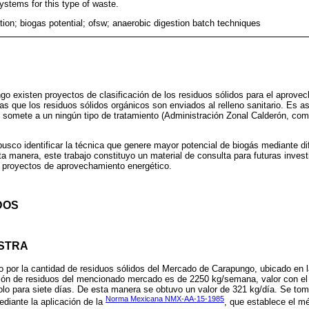
ystems for this type of waste.
tion; biogas potential; ofsw; anaerobic digestion batch techniques
go existen proyectos de clasificación de los residuos sólidos para el aprove
ras que los residuos sólidos orgánicos son enviados al relleno sanitario. Es 
somete a un ningún tipo de tratamiento (Administración Zonal Calderón, com
busco identificar la técnica que genere mayor potencial de biogás mediante di
ta manera, este trabajo constituyo un material de consulta para futuras inve
o proyectos de aprovechamiento energético.
DOS
STRA
do por la cantidad de residuos sólidos del Mercado de Carapungo, ubicado en
ón de residuos del mencionado mercado es de 2250 kg/semana, valor con el 
dolo para siete días. De esta manera se obtuvo un valor de 321 kg/día. Se t
Norma Mexicana NMX-AA-15-1985
ediante la aplicación de la
, que establece el m