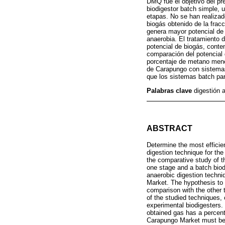
DMQ fue el objetivo del pr
biodigestor batch simple, 
etapas. No se han realizad
biogás obtenido de la frac
genera mayor potencial de 
anaerobia. El tratamiento 
potencial de biogás, conte
comparación del potencial 
porcentaje de metano menor
de Carapungo con sistemas
que los sistemas batch par
Palabras clave
digestión 
ABSTRACT
Determine the most efficien
digestion technique for th
the comparative study of th
one stage and a batch biod
anaerobic digestion techniq
Market. The hypothesis to b
comparison with the other 
of the studied techniques,
experimental biodigesters.
obtained gas has a percen
Carapungo Market must be 