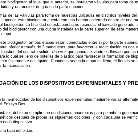
este biodigestor, al igual que el anterior, se instalaron válvulas para toma de
l bidón y un medidor de gas en la parte superior.
más de las válvulas para toma de muestras ubicadas en distintos niveles del 
te superior, este biodigestor cuenta con una bomba encerrada dentro de una ma
 del biodigestor. La finalidad de esta bomba es recircular el lixiviado generad
o del biodigestor con una ducha instalada en la parte superior, de esta manera
 etapa.
este biodigestor, ambas etapas están conectadas entre sí por la parte superio
rte inferior a través de 2 mangueras, para favorecer la recirculación en dos 
digestión del sustrato sólido. Una vez que genera lixiviado es llevado por las
ra lo cual se llenó de botellas de plástico para favorecer la formación de biop
ento únicamente del líquido. Cuando la segunda etapa se llena, el líquido se r
r la recirculación.
DACIÓN DE LOS DISPOSITIVOS EXPERIMENTALES Y PR
la hermeticidad de los dispositivos experimentales mediante varias alternativ
 el Ensayo Dos.
ntales debieron cumplir con condiciones anaerobias para permitir la generaci
méticos después de probar las siguientes opciones, y con cada una se verific
n cada dispositivo.
e la tapa del bidón.