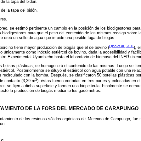
 de la tapa del bidón.
 de la tapa del bidón.
res.
reo, se estimó pertinente un cambio en la posición de los biodigestores para
s biodigestores para que el peso del contenido de los mismos recaiga sobre l
e creó un sello de agua que impide una posible fuga de biogás.
Qiao et al., 2011
 porcino tiene mayor producción de biogás que el de bovino (
), 
do únicamente como inóculo estiércol de bovino, dada la accesibilidad y facil
Centro Experimental Uyumbicho hasta el laboratorio de biomasa del INER ubic
s bolsas plásticas, se homogenizó el contenido de las mismas. Luego se llen
tiércol. Posteriormente se diluyó el estiércol con agua potable con una relac
s recirculado con la bomba. Después, se clasificaron 50 botellas plásticas po
2
l de contacto (3,39 m
), éstas fueron cortadas en tres partes y colocadas en el 
os se fijen a dicha superficie y formen una biopelícula. Finalmente se cerrar
tectó la producción de biogás mediante los gasómetros.
TAMIENTO DE LA FORS DEL MERCADO DE CARAPUNGO
tratamiento de los residuos sólidos orgánicos del Mercado de Carapungo, fue n
ón.