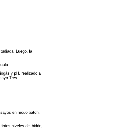
tudiada. Luego, la
óculo.
iogás y pH, realizado al
nsayo Tres.
ensayos en modo batch.
intos niveles del bidón,