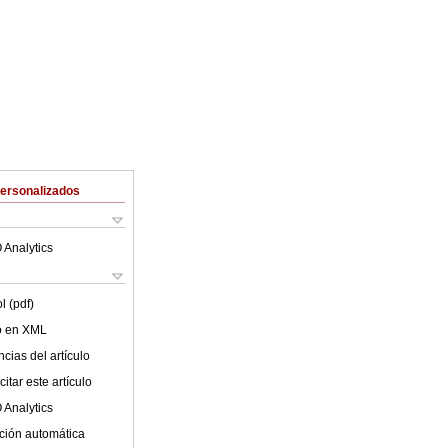
Personalizados
 Analytics
l (pdf)
lo en XML
cias del artículo
itar este artículo
 Analytics
ción automática