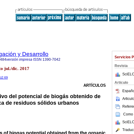
ación y Desarrollo
Servicios 
8484
versión impresa
ISSN
1390-7042
Revista
o jul./dic. 2017
SciELO
1i2.69
Articulo
ARTÍCULOS
Españo
ivo del potencial de biogás obtenido de
Articu
ica de residuos sólidos urbanos
Referen
Como c
SciELO
Traduc
 of biogas potential obtained from the organic