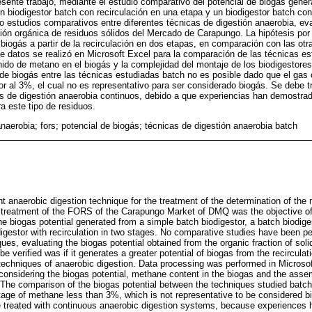
esente trabajo, mediante el estudio comparativo del potencial de biogás gener
un biodigestor batch con recirculación en una etapa y un biodigestor batch con
o estudios comparativos entre diferentes técnicas de digestión anaerobia, eva
ción orgánica de residuos sólidos del Mercado de Carapungo. La hipótesis por
biogás a partir de la recirculación en dos etapas, en comparación con las otr
de datos se realizó en Microsoft Excel para la comparación de las técnicas e
nido de metano en el biogás y la complejidad del montaje de los biodigestore
de biogás entre las técnicas estudiadas batch no es posible dado que el gas
 al 3%, el cual no es representativo para ser considerado biogás. Se debe 
 de digestión anaerobia continuos, debido a que experiencias han demostra
a este tipo de residuos.
anaerobia; fors; potencial de biogás; técnicas de digestión anaerobia batch
t anaerobic digestion technique for the treatment of the determination of the 
e treatment of the FORS of the Carapungo Market of DMQ was the objective of
e biogas potential generated from a simple batch biodigestor, a batch biodiges
igestor with recirculation in two stages. No comparative studies have been p
ues, evaluating the biogas potential obtained from the organic fraction of sol
e verified was if it generates a greater potential of biogas from the recirculat
techniques of anaerobic digestion. Data processing was performed in Microso
 considering the biogas potential, methane content in the biogas and the asse
 The comparison of the biogas potential between the techniques studied batch 
tage of methane less than 3%, which is not representative to be considered 
treated with continuous anaerobic digestion systems, because experiences 