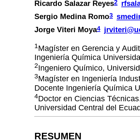
2
Ricardo Salazar Reyes
rfsa
3
Sergio Medina Romo
smedi
4
Jorge Viteri Moya
jrviteri@
1
Magíster en Gerencia y Audi
Ingeniería Química Universid
2
Ingeniero Químico, Universid
3
Magíster en Ingeniería Indus
Docente Ingeniería Química U
4
Doctor en Ciencias Técnicas
Universidad Central del Ecua
RESUMEN