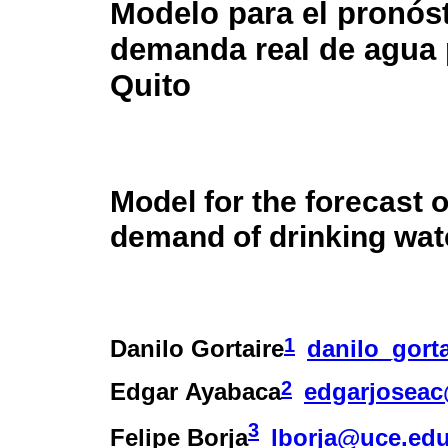
Modelo para el pronóst
demanda real de agua 
Quito
Model for the forecast o
demand of drinking water
1
Danilo Gortaire
danilo_gort
2
Edgar Ayabaca
edgarjosea
3
Felipe Borja
lborja@uce.edu