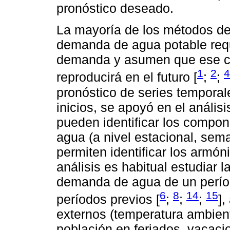
pronóstico deseado.
La mayoría de los métodos des
demanda de agua potable requi
demanda y asumen que ese c
1
2
4
reproducirá en el futuro [
;
;
pronóstico de series tempora
inicios, se apoyó en el anális
pueden identificar los compo
agua (a nivel estacional, sema
permiten identificar los armó
análisis es habitual estudiar l
demanda de agua de un perío
6
8
14
15
períodos previos [
;
;
;
],
externos (temperatura ambienta
población en feriados, vacacio