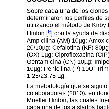
Sobre cada una de los clones 
determinaron los perfiles de s
utilizando el método de Kirby
9
Hinton [
] con la ayuda de dis
Ampicilina (AM) 10µg; Amoxic
20/10µg; Cefalotina (KF) 30µg
(OX) 1µg; Ciprofloxacina (CIP)
Gentamicina (CN) 10µg; Imi
10µg; Penicilina (P) 10U; Tri
1.25/23.75 µg.
La metodología que se siguió f
colaboradores (2010), en dond
Mueller Hinton, las cuales fu
cada una de los aislados bact