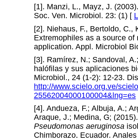
[1]. Manzi, L., Mayz, J. (200
Soc. Ven. Microbiol. 23: (1) [
L
[2]. Niehaus, F., Bertoldo, C.,
Extremophiles as a source of 
application. Appl. Microbiol B
[3]. Ramírez, N.; Sandoval, A.
halófilas y sus aplicaciones b
Microbiol., 24 (1-2): 12-23. Di
http://www.scielo.org.ve/scie
25562004000100004&lng=es
[4]. Andueza, F.; Albuja, A.; A
Araque, J.; Medina, G; (2015).
Pseudomonas aeruginosa
iso
Chimborazo, Ecuador. Anales