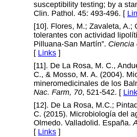
susceptibility testing; by a s
Clin. Pathol. 45: 493-496. [
Li
[10]. Flores, M.; Zavaleta, A.;
tolerantes con actividad lipolí
Pilluana-San Martín”.
Ciencia 
[
Links
]
[11]. De La Rosa, M. C., Andu
C., & Mosso, M. A. (2004). Mi
mineromedicinales de los Bal
Nac. Farm, 70
, 521-542. [
Lin
[12]. De La Rosa, M.C.; Pinta
C. (2015). Microbiología del a
Olmedo. Valladolid. España.
A
[
Links
]