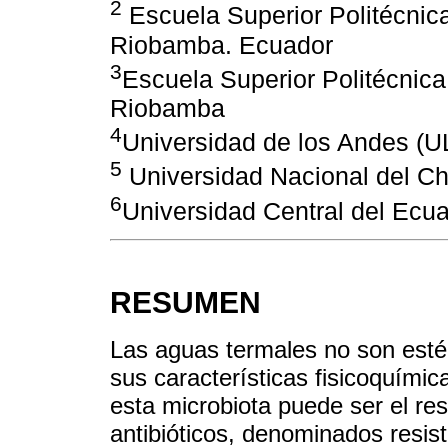
2
Escuela Superior Politécni
Riobamba. Ecuador
3
Escuela Superior Politécni
Riobamba
4
Universidad de los Andes (U
5
Universidad Nacional del 
6
Universidad Central del Ecu
RESUMEN
Las aguas termales no son estér
sus características fisicoquími
esta microbiota puede ser el res
antibióticos, denominados resist