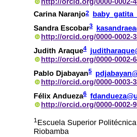
http://orcid.org/0000-0002-
2
Carina Naranjo
baby_gatita
3
Sandra Escobar
kasandrae
http://orcid.org/0000-0002-
4
Judith Araque
juditharaque
http://orcid.org/0000-0002-
5
Pablo Djabayan
pdjabayan
http://orcid.org/0000-0003-
6
Félix Andueza
fdandueza@u
http://orcid.org/0000-0002-
1
Escuela Superior Politécni
Riobamba