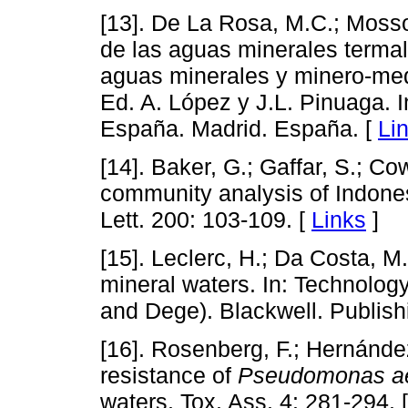
[13]. De La Rosa, M.C.; Mosso
de las aguas minerales terma
aguas minerales y minero-med
Ed. A. López y J.L. Pinuaga. 
España. Madrid. España. [
Li
[14]. Baker, G.; Gaffar, S.; Co
community analysis of Indones
Lett. 200: 103-109. [
Links
]
[15]. Leclerc, H.; Da Costa, M.
mineral waters. In: Technology
and Dege). Blackwell. Publish
[16]. Rosenberg, F.; Hernández
resistance of
Pseudomonas a
waters. Tox. Ass. 4: 281-294. 