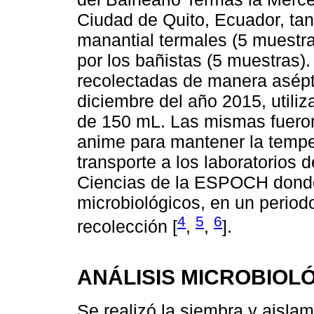
Ciudad de Quito, Ecuador, tan
manantial termales (5 muestra
por los bañistas (5 muestras)
recolectadas de manera asépti
diciembre del año 2015, utiliz
de 150 mL. Las mismas fuero
anime para mantener la temper
transporte a los laboratorios 
Ciencias de la ESPOCH donde 
microbiológicos, en un period
4
5
6
recolección [
,
,
].
ANÁLISIS MICROBIOL
Se realizó la siembra y aislam