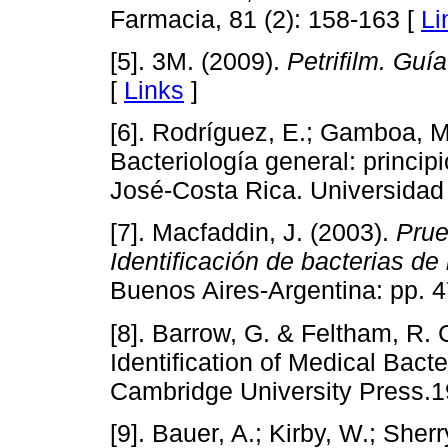
Farmacia, 81 (2): 158-163 [
Li
[5]. 3M. (2009).
Petrifilm. Guía
[
Links
]
[6]. Rodríguez, E.; Gamboa, M.
Bacteriología general: princip
José-Costa Rica. Universidad 
[7]. Macfaddin, J. (2003).
Prue
Identificación de bacterias de
Buenos Aires-Argentina: pp. 
[8]. Barrow, G. & Feltham, R.
Identification of Medical Bacte
Cambridge University Press.19
[9]. Bauer, A.; Kirby, W.; Sherr