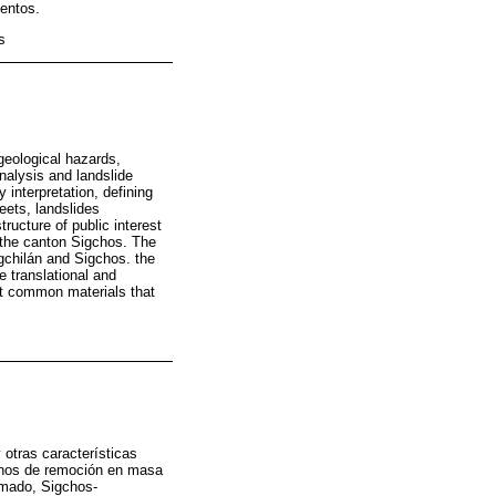
entos.
s
geological hazards,
nalysis and landslide
 interpretation, defining
eets, landslides
ructure of public interest
 the canton Sigchos. The
gchilán and Sigchos. the
e translational and
st common materials that
 otras características
menos de remoción en masa
emado, Sigchos-