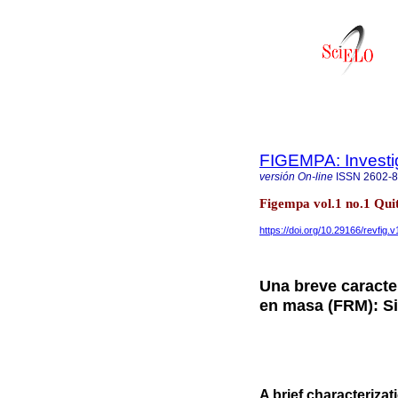
FIGEMPA: Investig
versión On-line
ISSN
2602-
Figempa vol.1 no.1 Quit
https://doi.org/10.29166/revfig.v
Una breve caracte
en masa (FRM): S
A brief characteriz