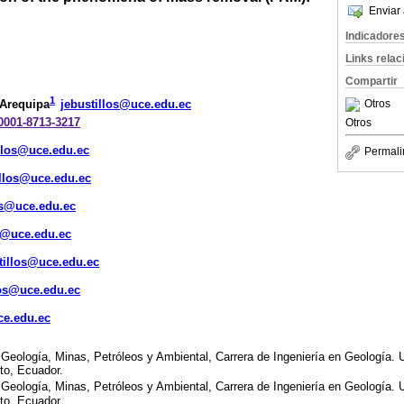
Enviar 
Indicadore
Links rela
Compartir
1
Otros
 Arequipa
jebustillos@uce.edu.ec
-0001-8713-3217
Otros
illos@uce.edu.ec
Permali
illos@uce.edu.ec
os@uce.edu.ec
s@uce.edu.ec
tillos@uce.edu.ec
los@uce.edu.ec
ce.edu.ec
 Geología, Minas, Petróleos y Ambiental, Carrera de Ingeniería en Geología. U
to, Ecuador.
 Geología, Minas, Petróleos y Ambiental, Carrera de Ingeniería en Geología. U
to, Ecuador.