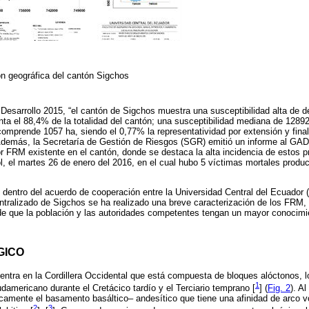
n geográfica del cantón Sigchos
Desarrollo 2015, “el cantón de Sigchos muestra una susceptibilidad alta de 
nta el 88,4% de la totalidad del cantón; una susceptibilidad mediana de 12892
omprende 1057 ha, siendo el 0,77% la representatividad por extensión y fina
Además, la Secretaría de Gestión de Riesgos (SGR) emitió un informe al GAD
 FRM existente en el cantón, donde se destaca la alta incidencia de estos 
ol, el martes 26 de enero del 2016, en el cual hubo 5 víctimas mortales produ
, dentro del acuerdo de cooperación entre la Universidad Central del Ecuado
alizado de Sigchos se ha realizado una breve caracterización de los FRM, pa
n de que la población y las autoridades competentes tengan un mayor conocim
GICO
ntra en la Cordillera Occidental que está compuesta de bloques alóctonos, l
1
americano durante el Cretácico tardío y el Terciario temprano [
] (
Fig. 2
). Al
amente el basamento basáltico– andesítico que tiene una afinidad de arco 
2
3