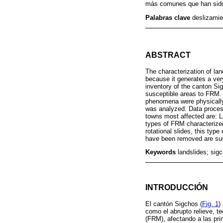
más comunes que han sido 
Palabras clave
deslizami
ABSTRACT
The characterization of la
because it generates a ver
inventory of the canton Sig
susceptible areas to FRM. 
phenomena were physically c
was analyzed. Data proces
towns most affected are: L
types of FRM characterized
rotational slides, this ty
have been removed are sus
Keywords
landslides; sig
INTRODUCCIÓN
El cantón Sigchos (
Fig. 1
)
como el abrupto relieve, t
(FRM), afectando a las pr