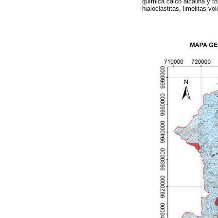
química calco alcalina y tol
hialoclastitas, limolitas vo