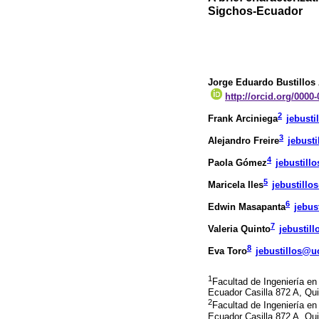
Sigchos-Ecuador
Jorge Eduardo Bustillos
http://orcid.org/0000
2
Frank Arciniega
jebust
3
Alejandro Freire
jebust
4
Paola Gómez
jebustill
5
Maricela Iles
jebustillo
6
Edwin Masapanta
jebus
7
Valeria Quinto
jebustil
8
Eva Toro
jebustillos@u
1
Facultad de Ingeniería en
Ecuador Casilla 872 A, Qui
2
Facultad de Ingeniería en
Ecuador Casilla 872 A, Qui