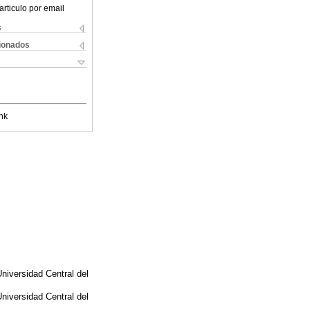
articulo por email
s
cionados
nk
niversidad Central del
niversidad Central del