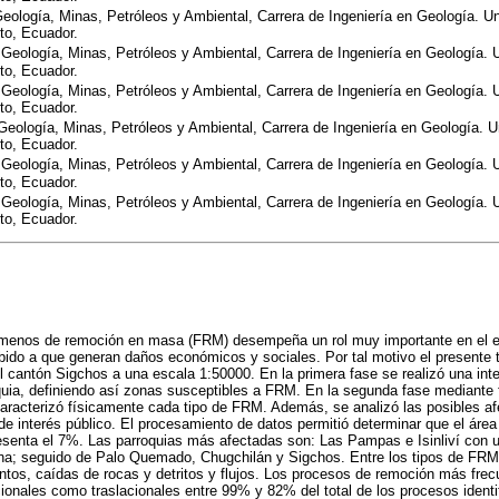
Geología, Minas, Petróleos y Ambiental, Carrera de Ingeniería en Geología. Un
to, Ecuador.
 Geología, Minas, Petróleos y Ambiental, Carrera de Ingeniería en Geología. U
to, Ecuador.
 Geología, Minas, Petróleos y Ambiental, Carrera de Ingeniería en Geología. U
to, Ecuador.
 Geología, Minas, Petróleos y Ambiental, Carrera de Ingeniería en Geología. U
to, Ecuador.
 Geología, Minas, Petróleos y Ambiental, Carrera de Ingeniería en Geología. U
to, Ecuador.
 Geología, Minas, Petróleos y Ambiental, Carrera de Ingeniería en Geología. U
to, Ecuador.
nómenos de remoción en masa (FRM) desempeña un rol muy importante en el 
bido a que generan daños económicos y sociales. Por tal motivo el presente t
l cantón Sigchos a una escala 1:50000. En la primera fase se realizó una inte
quia, definiendo así zonas susceptibles a FRM. En la segunda fase mediante 
caracterizó físicamente cada tipo de FRM. Además, se analizó las posibles a
 de interés público. El procesamiento de datos permitió determinar que el áre
presenta el 7%. Las parroquias más afectadas son: Las Pampas e Isinliví con
na; seguido de Palo Quemado, Chugchilán y Sigchos. Entre los tipos de FRM
ntos, caídas de rocas y detritos y flujos. Los procesos de remoción más frec
cionales como traslacionales entre 99% y 82% del total de los procesos identi