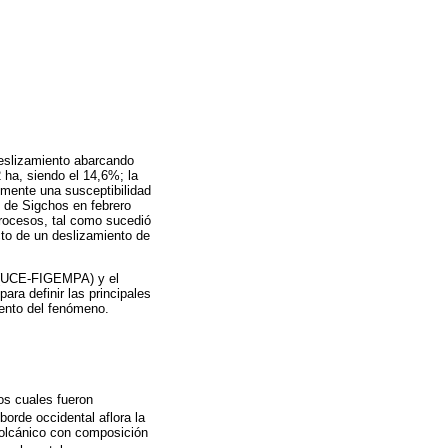
deslizamiento abarcando
 ha, siendo el 14,6%; la
lmente una susceptibilidad
 de Sigchos en febrero
procesos, tal como sucedió
cto de un deslizamiento de
r (UCE-FIGEMPA) y el
ra definir las principales
iento del fenómeno.
os cuales fueron
 borde occidental aflora la
volcánico con composición