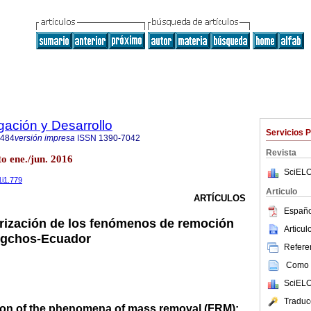
ación y Desarrollo
Servicios 
8484
versión impresa
ISSN
1390-7042
Revista
o ene./jun. 2016
SciELO
1i1.779
Articulo
ARTÍCULOS
Españo
rización de los fenómenos de remoción
Articu
igchos-Ecuador
Referen
Como c
SciELO
Traduc
ation of the phenomena of mass removal (FRM):