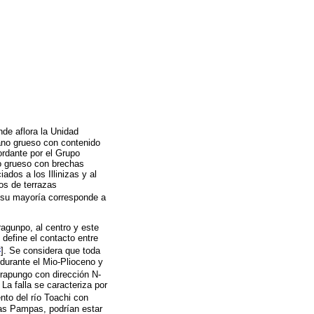
nde aflora la Unidad
rano grueso con contenido
ordante por el Grupo
o grueso con brechas
dos a los Illinizas y al
os de terrazas
n su mayoría corresponde a
ragunpo, al centro y este
 define el contacto entre
4
]. Se considera que toda
 durante el Mio-Plioceno y
ayrapungo con dirección N-
a falla se caracteriza por
ento del río Toachi con
as Pampas, podrían estar