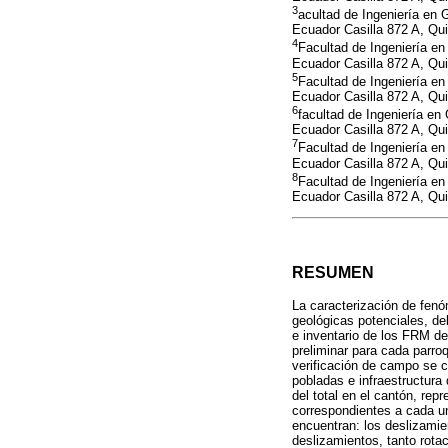
3
acultad de Ingeniería en 
Ecuador Casilla 872 A, Qui
4
Facultad de Ingeniería en
Ecuador Casilla 872 A, Qui
5
Facultad de Ingeniería en
Ecuador Casilla 872 A, Qui
6
facultad de Ingeniería en
Ecuador Casilla 872 A, Qui
7
Facultad de Ingeniería en
Ecuador Casilla 872 A, Qui
8
Facultad de Ingeniería en
Ecuador Casilla 872 A, Qui
RESUMEN
La caracterización de fe
geológicas potenciales, de
e inventario de los FRM de
preliminar para cada parro
verificación de campo se 
pobladas e infraestructura
del total en el cantón, re
correspondientes a cada u
encuentran: los deslizamie
deslizamientos, tanto rota