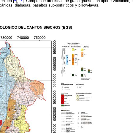
ehitica [
], [
]. Comprende areniscas de grano grueso con aporte volcánico, 
lcánicas, diabasas, basaltos sub-porfiríticos y pillow-lavas.