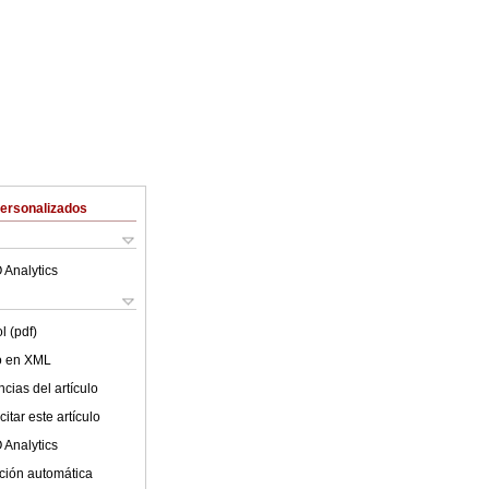
Personalizados
 Analytics
l (pdf)
lo en XML
cias del artículo
itar este artículo
 Analytics
ción automática