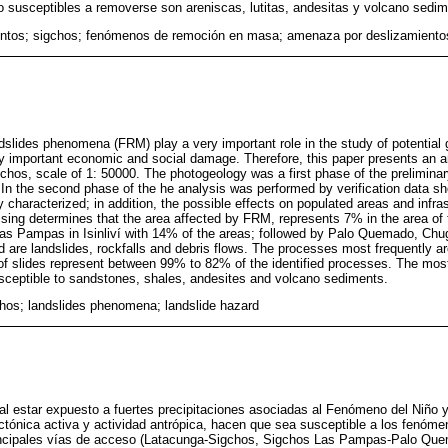
susceptibles a removerse son areniscas, lutitas, andesitas y volcano sedim
entos; sigchos; fenómenos de remoción en masa; amenaza por deslizamiento
ndslides phenomena (FRM) play a very important role in the study of potential 
y important economic and social damage. Therefore, this paper presents an a
chos, scale of 1: 50000. The photogeology was a first phase of the preliminary
In the second phase of the he analysis was performed by verification data sh
haracterized; in addition, the possible effects on populated areas and infrast
sing determines that the area affected by FRM, represents 7% in the area of
as Pampas in Isinliví with 14% of the areas; followed by Palo Quemado, Chu
 are landslides, rockfalls and debris flows. The processes most frequently ar
pe of slides represent between 99% to 82% of the identified processes. The mo
ceptible to sandstones, shales, andesites and volcano sediments.
chos; landslides phenomena; landslide hazard
 al estar expuesto a fuertes precipitaciones asociadas al Fenómeno del Niño y
ectónica activa y actividad antrópica, hacen que sea susceptible a los fenó
incipales vías de acceso (Latacunga-Sigchos, Sigchos Las Pampas-Palo Qu