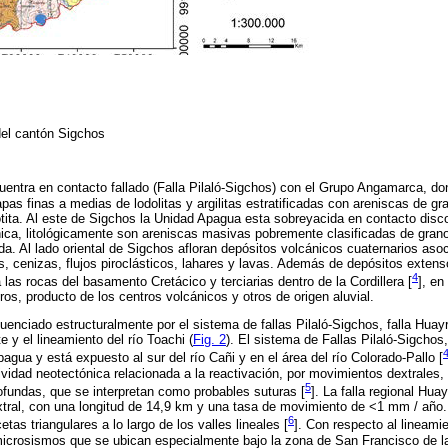
del cantón Sigchos
uentra en contacto fallado (Falla Pilaló-Sigchos) con el Grupo Angamarca, do
as finas a medias de lodolitas y argilitas estratificadas con areniscas de g
ita. Al este de Sigchos la Unidad Apagua esta sobreyacida en contacto disc
a, litológicamente son areniscas masivas pobremente clasificadas de gran
. Al lado oriental de Sigchos afloran depósitos volcánicos cuaternarios asocia
s, cenizas, flujos piroclásticos, lahares y lavas. Además de depósitos extens
4
las rocas del basamento Cretácico y terciarias dentro de la Cordillera [
], e
os, producto de los centros volcánicos y otros de origen aluvial.
uenciado estructuralmente por el sistema de fallas Pilaló-Sigchos, falla Huay
 y el lineamiento del río Toachi (
Fig. 2
). El sistema de Fallas Pilaló-Sigchos,
gua y está expuesto al sur del río Cañi y en el área del río Colorado-Pallo [
ividad neotectónica relacionada a la reactivación, por movimientos dextrales,
5
rofundas, que se interpretan como probables suturas [
]. La falla regional Hu
tral, con una longitud de 14,9 km y una tasa de movimiento de <1 mm / año. L
6
as triangulares a lo largo de los valles lineales [
]. Con respecto al lineami
microsismos que se ubican especialmente bajo la zona de San Francisco de l