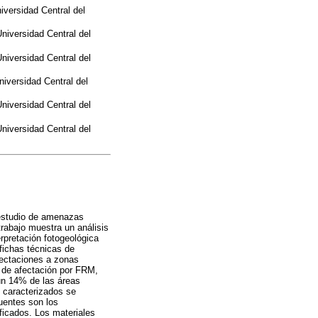
iversidad Central del
niversidad Central del
niversidad Central del
niversidad Central del
niversidad Central del
niversidad Central del
estudio de amenazas
rabajo muestra un análisis
rpretación fotogeológica
fichas técnicas de
fectaciones a zonas
a de afectación por FRM,
 un 14% de las áreas
 caracterizados se
uentes son los
ficados. Los materiales