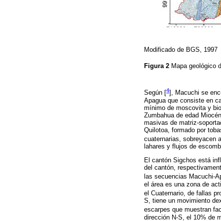
Modificado de BGS, 1997
Figura 2
Mapa geológico 
4
Según [
], Macuchi se enc
Apagua que consiste en cap
mínimo de moscovita y biot
Zumbahua de edad Miocénic
masivas de matriz-soportada
Quilotoa, formado por toba
cuaternarias, sobreyacen a 
lahares y flujos de escombr
El cantón Sigchos está infl
del cantón, respectivamente
las secuencias Macuchi-Apa
el área es una zona de act
el Cuaternario, de fallas p
S, tiene un movimiento dex
escarpes que muestran facet
dirección N-S, el 10% de 