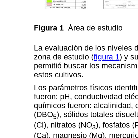
Figura 1
Área de estudio
La evaluación de los niveles 
zona de estudio (
figura 1
) y s
permitió buscar los mecanismo
estos cultivos.
Los parámetros físicos identi
fueron: pH, conductividad eléc
químicos fueron: alcalinidad
(DBO
), sólidos totales disue
5
(Cl), nitratos (NO
), fosfatos 
3
(Ca), magnesio (Mg), mercurio