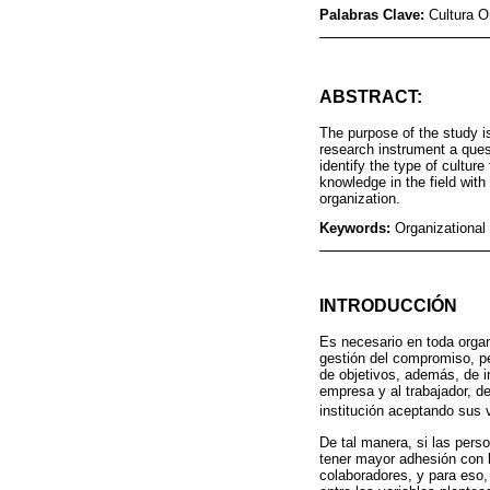
Palabras Clave:
Cultura O
ABSTRACT:
The purpose of the study i
research instrument a quest
identify the type of cultur
knowledge in the field with
organization.
Keywords:
Organizational
INTRODUCCIÓN
Es necesario en toda organ
gestión del compromiso, pe
de objetivos, además, de i
empresa y al trabajador, d
institución aceptando sus v
De tal manera, si las person
tener mayor adhesión con la
colaboradores, y para eso,