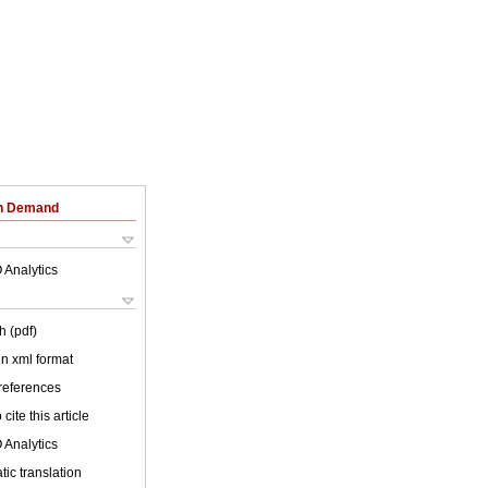
on Demand
 Analytics
h (pdf)
 in xml format
 references
cite this article
 Analytics
ic translation