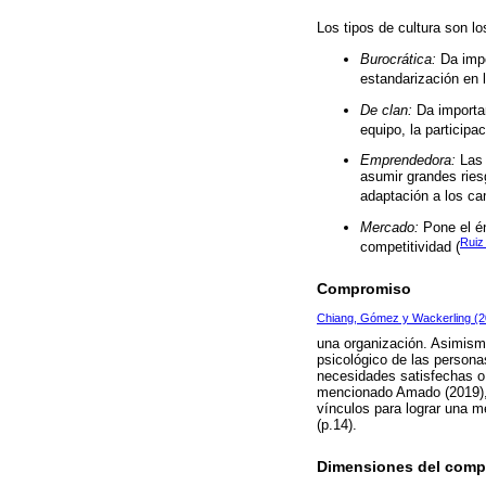
Los tipos de cultura son lo
Burocrática:
Da impor
estandarización en l
De clan:
Da importanc
equipo, la participa
Emprendedora:
Las 
asumir grandes ries
adaptación a los ca
Mercado:
Pone el én
Ruiz
competitividad (
Compromiso
Chiang, Gómez y Wackerling (
una organización. Asimis
psicológico de las persona
necesidades satisfechas o 
mencionado Amado (2019), s
vínculos para lograr una m
(p.14).
Dimensiones del comp