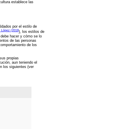
cultura establece las
ldados por el estilo de
 y López (2018
), los estilos de
e debe hacer y cómo se lo
ientos de las personas
 comportamiento de los
sus propias
itución, aun teniendo el
 los siguientes (ver