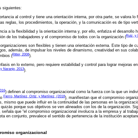
s siguientes:
tancia al control y tiene una orientación interna, por otra parte, se valora lo 
as reglas, los procedimientos, la operación, y la comunicación es de tipo verti
ia a la flexibilidad y la orientación interna y, por ello, enfatiza el desarrollo
Ruiz, y
ción de los trabajadores y el compromiso de todos con la organización (
organizaciones son flexibles y tienen una orientación externa. Este tipo de cu
gos, además, de impulsar los niveles de dinamismo, creatividad en sus colab
Ritter, 2008
mbios (
).
fasis en lo externo, pero requiere estabilidad y control para lograr mejoras e
 y Naranjo, 2013
).
2016
) definen al compromiso organizacional como la fuerza con la que un indiv
Fierro, Martínez, Ortiz, y Martínez, (2018
mo
), manifiestan que el compromiso organi
s, mismo que puede influir en la continuidad de las personas en la organizaci
quizás porque sus objetivos se ven alineados con los de la organización. Si
eñala que “el compromiso organizacional involucra a la empresa y al trabaja
eta en conjunto, prevalece el sentido de pertenencia de la institución aceptan
romiso organizacional