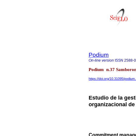
Podium
On-line version
ISSN
2588-
Podium n.37 Samboron
https://doi.org/10.31095/podium
Estudio de la ges
organizacional d
Commitment manageme