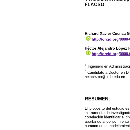
FLACSO
Richard Xavier Cuenca G
http://orcid.org/0000
Héctor Alejandro López 
http://orcid.org/0000
1
Ingeniero en Administrac
2
Candidato a Doctor en Di
helopezpa@uide.edu.ec.
RESUMEN:
El propósito del estudio 
instrumento de investigació
correlación identificar el 
aportando al conocimiento 
humano en el modelamiento