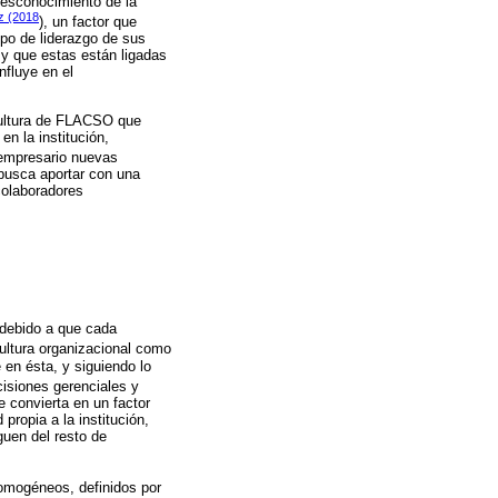
desconocimiento de la
ez (2018
), un factor que
ipo de liderazgo de sus
n y que estas están ligadas
nfluye en el
 cultura de FLACSO que
n la institución,
l empresario nuevas
 busca aportar con una
colaboradores
, debido a que cada
 cultura organizacional como
en ésta, y siguiendo lo
cisiones gerenciales y
e convierta en un factor
propia a la institución,
guen del resto de
homogéneos, definidos por