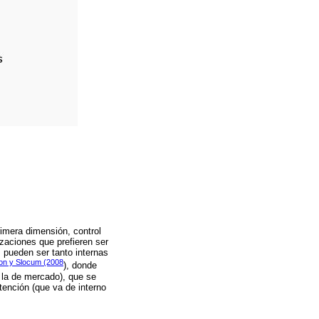
rimera dimensión, control
nizaciones que prefieren ser
 pueden ser tanto internas
son y Slocum (2008
), donde
y la de mercado), que se
atención (que va de interno