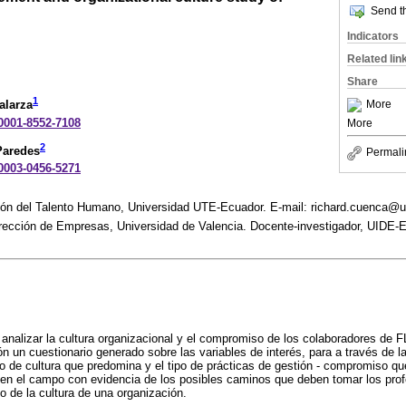
Send th
Indicators
Related lin
Share
1
More
alarza
-0001-8552-7108
More
2
Paredes
Permali
-0003-0456-5271
ión del Talento Humano, Universidad UTE-Ecuador. E-mail: richard.cuenca@u
rección de Empresas, Universidad de Valencia. Docente-investigador, UIDE-E
es analizar la cultura organizacional y el compromiso de los colaboradores 
n un cuestionario generado sobre las variables de interés, para a través de l
tipo de cultura que predomina y el tipo de prácticas de gestión - compromiso qu
en el campo con evidencia de los posibles caminos que deben tomar los prof
 de la cultura de una organización.