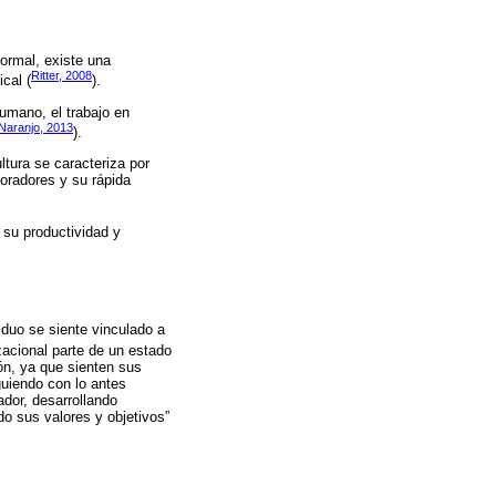
formal, existe una
Ritter, 2008
cal (
).
 humano, el trabajo en
 Naranjo, 2013
).
ltura se caracteriza por
oradores y su rápida
n su productividad y
iduo se siente vinculado a
zacional parte de un estado
ón, ya que sienten sus
guiendo con lo antes
dor, desarrollando
do sus valores y objetivos”