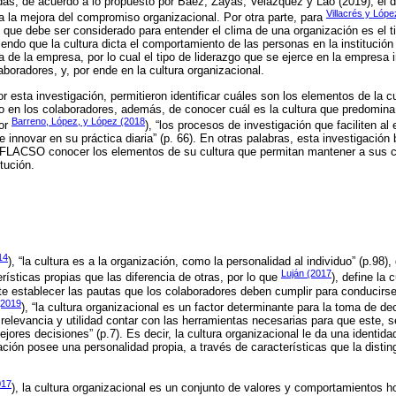
adas, de acuerdo a lo propuesto por Baez, Zayas, Velázquez y Lao (2019), el 
Villacrés y Lóp
ta la mejora del compromiso organizacional. Por otra parte, para
 que debe ser considerado para entender el clima de una organización es el t
iendo que la cultura dicta el comportamiento de las personas en la institució
a de la empresa, por lo cual el tipo de liderazgo que se ejerce en la empresa i
boradores, y, por ende en la cultura organizacional.
or esta investigación, permitieron identificar cuáles son los elementos de la
n los colaboradores, además, de conocer cuál es la cultura que predomina e
Barreno, López, y López (2018
por
), “los procesos de investigación que faciliten a
 innovar en su práctica diaria” (p. 66). En otras palabras, esta investigación
 FLACSO conocer los elementos de su cultura que permitan mantener a sus 
tución.
l
14
), “la cultura es a la organización, como la personalidad al individuo” (p.98)
Luján (2017
rísticas propias que las diferencia de otras, por lo que
), define la
e establecer las pautas que los colaboradores deben cumplir para conducirse 
(2019
), “la cultura organizacional es un factor determinante para la toma de de
relevancia y utilidad contar con las herramientas necesarias para que este, s
ores decisiones” (p.7). Es decir, la cultura organizacional le da una identidad 
ción posee una personalidad propia, a través de características que la distin
017
), la cultura organizacional es un conjunto de valores y comportamientos 