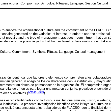
rganizacional; Compromiso; Símbolos; Rituales; Lenguaje; Gestión Cultural
s to analyze the organizational culture and the commitment of the FLACSO col
ionnaire generated on the variables of interest, in order to use the statistical 
e that prevails and the type of management practices - commitment that can str
 evidence of the possible paths that human talent professionals should take in
 Culture; Commitment; Symbols; Rituals; Language; Cultural management
ización identificar qué factores o elementos comprometen a los colaboradore
rmiten generar un apego de los colaboradores con la institución, y mayor afi
ncrementar su deseo de permanecer en la organización. El compromiso organi
esarrollando vínculos para lograr una meta en conjunto, prevalece el sentido d
Amado, 2019
alores y objetivos (
).
as están identificadas con la filosofía institucional (misión, visión, objetivos, 
 institución. La presente investigación identifica cómo influye la cultura en
 se realizó una encuesta a los trabajadores de FLACSO, con la finalidad de me