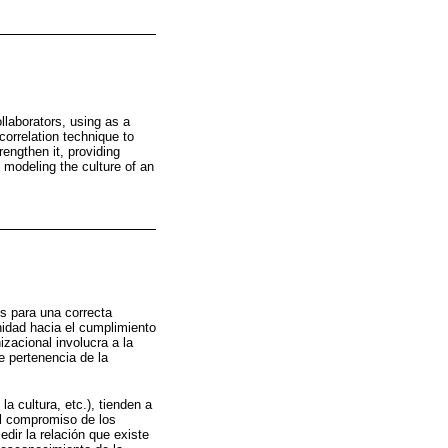
laborators, using as a
correlation technique to
engthen it, providing
 modeling the culture of an
s para una correcta
nidad hacia el cumplimiento
zacional involucra a la
e pertenencia de la
la cultura, etc.), tienden a
 el compromiso de los
dir la relación que existe