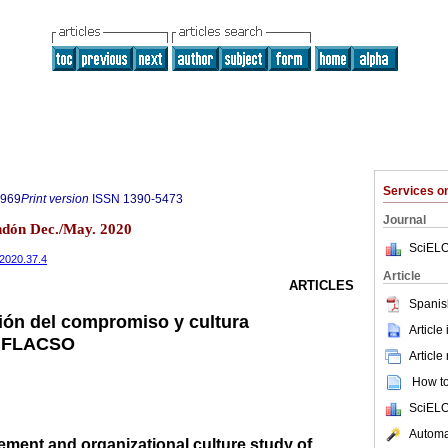
Services 
0969
Print version
ISSN
1390-5473
Journal
dón Dec./May. 2020
SciELO
.2020.37.4
Article
ARTICLES
Spanis
tión del compromiso y cultura
Article
e FLACSO
Article
How to 
SciELO
Automat
nt and organizational culture study of