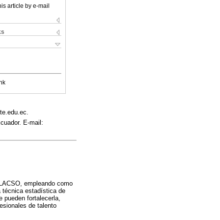
is article by e-mail
ks
nk
te.edu.ec.
cuador. E-mail:
de FLACSO, empleando como
a técnica estadística de
e pueden fortalecerla,
esionales de talento