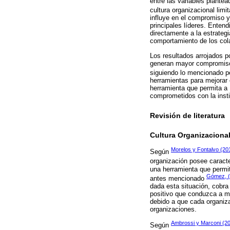
entre las variables plante
cultura organizacional limi
influye en el compromiso y
principales líderes. Entend
directamente a la estrategi
comportamiento de los cola
Los resultados arrojados p
generan mayor compromiso e
siguiendo lo mencionado 
herramientas para mejorar e
herramienta que permita a
comprometidos con la insti
Revisión de literatura
Cultura Organizaciona
Morelos y Fontalvo (20
Según
organización posee caracte
una herramienta que permit
Gómez, 
antes mencionado
dada esta situación, cobra 
positivo que conduzca a mej
debido a que cada organiza
organizaciones.
Ambrossi y Marconi (2
Según