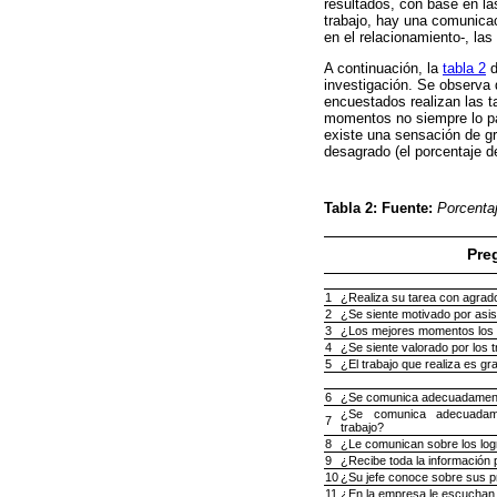
resultados, con base en la
trabajo, hay una comunicaci
en el relacionamiento-, la
A continuación, la
tabla 2
d
investigación. Se observa 
encuestados realizan las t
momentos no siempre lo pa
existe una sensación de gr
desagrado (el porcentaje d
Tabla 2:
Fuente:
Porcenta
Pre
1
¿Realiza su tarea con agrad
2
¿Se siente motivado por asist
3
¿Los mejores momentos los p
4
¿Se siente valorado por los 
5
¿El trabajo que realiza es gr
6
¿Se comunica adecuadament
¿Se comunica adecuada
7
trabajo?
8
¿Le comunican sobre los logr
9
¿Recibe toda la información p
10
¿Su jefe conoce sobre sus 
11
¿En la empresa le escuchan