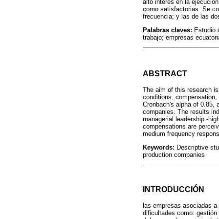
alto interés en la ejecució
como satisfactorias. Se c
frecuencia; y las de las d
Palabras claves:
Estudio 
trabajo; empresas ecuator
ABSTRACT
The aim of this research i
conditions, compensation, 
Cronbach's alpha of 0.85, 
companies. The results indi
managerial leadership -high
compensations are perceived
medium frequency response
Keywords:
Descriptive st
production companies
INTRODUCCIÓN
las empresas asociadas a 
dificultades como: gestión