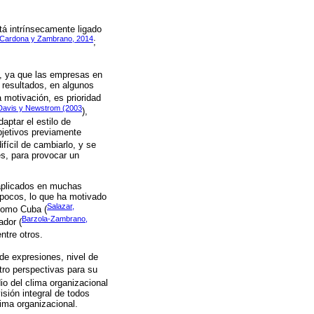
tá intrínsecamente ligado
Cardona y Zambrano, 2014
;
ad, ya que las empresas en
 resultados, en algunos
a motivación, es prioridad
Davis y Newstrom (2003
),
aptar el estilo de
bjetivos previamente
fícil de cambiarlo, y se
es, para provocar un
 aplicados en muchas
 pocos, lo que ha motivado
Salazar,
 como Cuba (
Barzola-Zambrano,
ador (
entre otros.
de expresiones, nivel de
tro perspectivas para su
io del clima organizacional
isión integral de todos
lima organizacional.