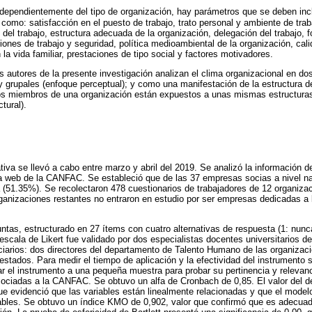
ndependientemente del tipo de organización, hay parámetros que se deben incl
 como: satisfacción en el puesto de trabajo, trato personal y ambiente de traba
del trabajo, estructura adecuada de la organización, delegación del trabajo,
ones de trabajo y seguridad, política medioambiental de la organización, cali
n la vida familiar, prestaciones de tipo social y factores motivadores.
 autores de la presente investigación analizan el clima organizacional en dos
y grupales (enfoque perceptual); y como una manifestación de la estructura de
los miembros de una organización están expuestos a unas mismas estructura
tural).
tiva se llevó a cabo entre marzo y abril del 2019. Se analizó la información d
na web de la CANFAC. Se estableció que de las 37 empresas socias a nivel na
 (51.35%). Se recolectaron 478 cuestionarios de trabajadores de 12 organiz
anizaciones restantes no entraron en estudio por ser empresas dedicadas a 
ntas, estructurado en 27 ítems con cuatro alternativas de respuesta (1: nunca
escala de Likert fue validado por dos especialistas docentes universitarios de
ficiarios: dos directores del departamento de Talento Humano de las organiza
estados. Para medir el tiempo de aplicación y la efectividad del instrumento s
ar el instrumento a una pequeña muestra para probar su pertinencia y relevanc
ociadas a la CANFAC. Se obtuvo un alfa de Cronbach de 0,85. El valor del de
ue evidenció que las variables están linealmente relacionadas y que el modelo 
riables. Se obtuvo un índice KMO de 0,902, valor que confirmó que es adecuado