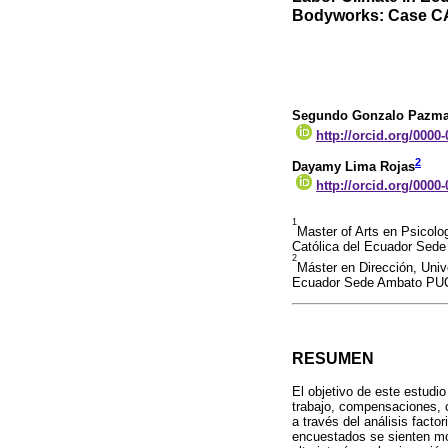
Bodyworks: Case 
Segundo Gonzalo Pazm
http://orcid.org/0000
2
Dayamy Lima Rojas
http://orcid.org/0000
1
Master of Arts en Psicolog
Católica del Ecuador Se
2
Máster en Dirección, Unive
Ecuador Sede Ambato PUC
RESUMEN
El objetivo de este estudi
trabajo, compensaciones, c
a través del análisis fact
encuestados se sienten mot