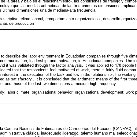
n de la tarea y bajo en el relacionamiento-, las condiciones de trabajo y com
oncluye que las medias aritméticas de las tres primeras dimensiones implica
os últimas dimensiones una de mediana-alta frecuencia.
descriptivo; clima laboral; comportamiento organizacional; desarrollo organizac
ianas de producción
s to describe the labor environment in Ecuadorian companies through five dim
communication, leadership, and motivation; in Ecuadorian companies. The in
and it was validated through the factor analysis. It was applied to 478 people
cated that the respondents feel motivated at work, there is fairly fluid commun
 interest in the execution of the task and low in the relationship-, the working
 as satisfactory . It is concluded that the arithmetic means of the first thr
; and those of the last two dimensions a medium-high frequency.
udy; labor climate; organizational behavior; organizational development; work
la Cámara Nacional de Fabricantes de Carrocerías del Ecuador (CANFAC), at
 administrativa clásica, inadecuado liderazgo, talento humano mal seleccionad