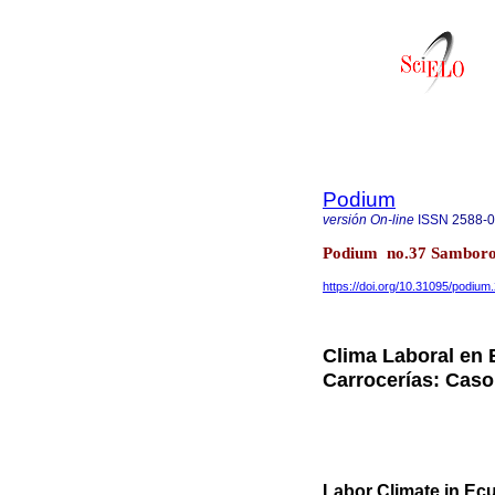
Podium
versión On-line
ISSN
2588-
Podium no.37 Samboron
https://doi.org/10.31095/podium
Clima Laboral en 
Carrocerías: Ca
Labor Climate in Ec