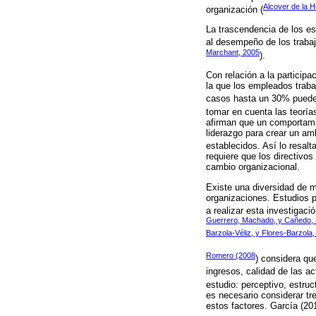
Alcover de la H
organización (
La trascendencia de los es
al desempeño de los trabaja
Marchant, 2005
).
Con relación a la participa
la que los empleados traba
casos hasta un 30% pueden
tomar en cuenta las teoría
afirman que un comportamie
liderazgo para crear un am
establecidos. Así lo resal
requiere que los directivo
cambio organizacional.
Existe una diversidad de 
organizaciones. Estudios p
a realizar esta investigac
Guerrero, Machado, y Cañedo,
Barzola-Véliz, y Flores-Barzola
Romero (2008
) considera qu
ingresos, calidad de las ac
estudio: perceptivo, estruc
es necesario considerar tre
estos factores. García (201