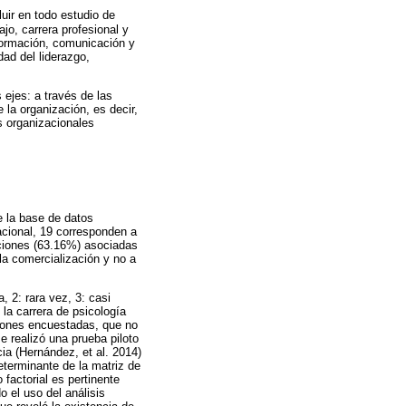
uir en todo estudio de
jo, carrera profesional y
 formación, comunicación y
dad del liderazgo,
 ejes: a través de las
 la organización, es decir,
s organizacionales
e la base de datos
cional, 19 corresponden a
aciones (63.16%) asociadas
la comercialización y no a
, 2: rara vez, 3: casi
 la carrera de psicología
ciones encuestadas, que no
e realizó una prueba piloto
ia (Hernández, et al. 2014)
terminante de la matriz de
factorial es pertinente
 el uso del análisis