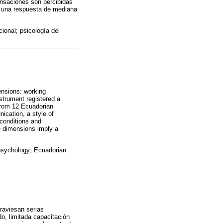
pensaciones son percibidas
n una respuesta de mediana
ional; psicología del
ensions: working
strument registered a
 from 12 Ecuadorian
ication, a style of
 conditions and
ee dimensions imply a
 psychology; Ecuadorian
raviesan serias
o, limitada capacitación