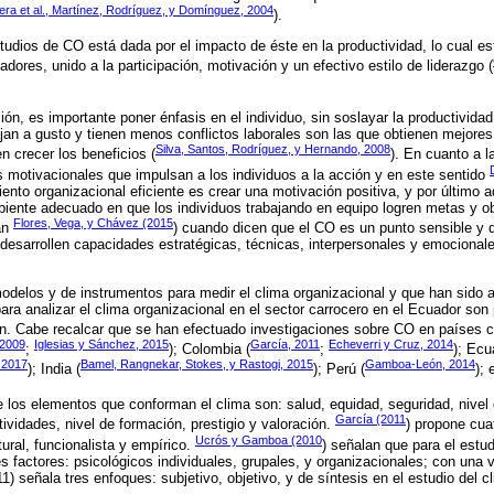
era et al., Martínez, Rodríguez, y Domínguez, 2004
).
tudios de CO está dada por el impacto de éste en la productividad, lo cual es
dores, unido a la participación, motivación y un efectivo estilo de liderazgo (
ción, es importante poner énfasis en el individuo, sin soslayar la productivid
jan a gusto y tienen menos conflictos laborales son las que obtienen mejores
Silva, Santos, Rodríguez, y Hernando, 2008
 crecer los beneficios (
). En cuanto a l
s motivacionales que impulsan a los individuos a la acción y en este sentido
nto organizacional eficiente es crear una motivación positiva, y por último ad
biente adecuado en que los individuos trabajando en equipo logren metas y o
Flores, Vega, y Chávez (2015
tan
) cuando dicen que el CO es un punto sensible y di
s desarrollen capacidades estratégicas, técnicas, interpersonales y emocional
modelos y de instrumentos para medir el clima organizacional y que han sido
ara analizar el clima organizacional en el sector carrocero en el Ecuador son
ión. Cabe recalcar que se han efectuado investigaciones sobre CO en países
 2009
Iglesias y Sánchez, 2015
García, 2011
Echeverri y Cruz, 2014
;
); Colombia (
;
); Ecu
, 2017
Bamel, Rangnekar, Stokes, y Rastogi, 2015
Gamboa-León, 2014
); India (
); Perú (
); 
e los elementos que conforman el clima son: salud, equidad, seguridad, nivel 
García (2011
tividades, nivel de formación, prestigio y valoración.
) propone cua
Ucrós y Gamboa (2010
tural, funcionalista y empírico.
) señalan que para el estud
s factores: psicológicos individuales, grupales, y organizacionales; con una v
1) señala tres enfoques: subjetivo, objetivo, y de síntesis en el estudio del c