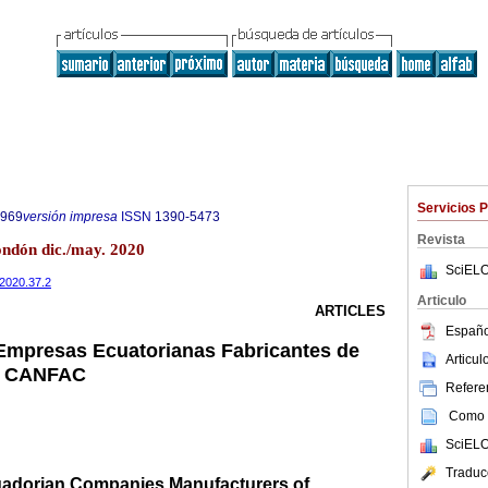
Servicios 
0969
versión impresa
ISSN
1390-5473
Revista
dón dic./may. 2020
SciELO
.2020.37.2
Articulo
ARTICLES
Españo
Empresas Ecuatorianas Fabricantes de
Articu
so CANFAC
Referen
Como c
SciELO
Traduc
uadorian Companies Manufacturers of