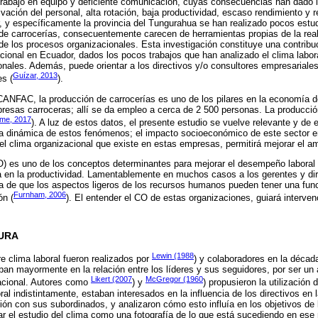
trabajo en equipo y deficiente comunicación, cuyas consecuencias han dado l
vación del personal, alta rotación, baja productividad, escaso rendimiento y r
r, y específicamente la provincia del Tungurahua se han realizado pocos estud
e carrocerías, consecuentemente carecen de herramientas propias de la reali
 de los procesos organizacionales. Esta investigación constituye una contribuc
zacional en Ecuador, dados los pocos trabajos que han analizado el clima labo
onales. Además, puede orientar a los directivos y/o consultores empresariales 
Guízar, 2013
es (
).
 CANFAC, la producción de carrocerías es uno de los pilares en la economía 
resas carroceras; allí se da empleo a cerca de 2 500 personas. La producció
me, 2017
). A luz de estos datos, el presente estudio se vuelve relevante y de
 la dinámica de estos fenómenos; el impacto socioeconómico de este sector e
 el clima organizacional que existe en estas empresas, permitirá mejorar el am
O) es uno de los conceptos determinantes para mejorar el desempeño laboral 
a en la productividad. Lamentablemente en muchos casos a los gerentes y di
de que los aspectos ligeros de los recursos humanos pueden tener una funci
Furnham, 2006
ón (
). El entender el CO de estas organizaciones, guiará interve
TURA
Lewin (1988
e clima laboral fueron realizados por
) y colaboradores en la década
ban mayormente en la relación entre los líderes y sus seguidores, por ser u
Likert (2007
McGregor (1960
zacional. Autores como
) y
) propusieron la utilización
ral indistintamente, estaban interesados en la influencia de los directivos en 
ión con sus subordinados, y analizaron cómo esto influía en los objetivos de 
ar el estudio del clima como una fotografía de lo que está sucediendo en es