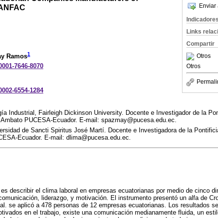
Enviar 
CANFAC
Indicadore
Links rela
Compartir
1
Otros
ay Ramos
-0001-7646-8070
Otros
Permali
-0002-6554-1284
ía Industrial, Fairleigh Dickinson University. Docente e Investigador de la Pon
de Ambato PUCESA-Ecuador. E-mail: spazmay@pucesa.edu.ec.
rsidad de Sancti Spiritus José Martí. Docente e Investigadora de la Pontifici
ESA-Ecuador. E-mail: dlima@pucesa.edu.ec.
o es describir el clima laboral en empresas ecuatorianas por medio de cinco 
omunicación, liderazgo, y motivación. El instrumento presentó un alfa de Cr
orial. se aplicó a 478 personas de 12 empresas ecuatorianas. Los resultados s
ivados en el trabajo, existe una comunicación medianamente fluida, un estilo