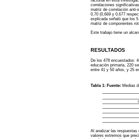
factorial en esta investiga
correlaciones significativa
matriz de correlación anti-
0,70 (0,669 y 0,677 respec
explicada señaló que los 5
matriz de componentes rota
Este trabajo tiene un alca
RESULTADOS
De los 478 encuestados: 44
educación primaria, 220 se
entre 41 y 50 años, y 25 e
Tabla 1:
Fuente:
Medias d
Al analizar las respuestas
valores extremos que preci