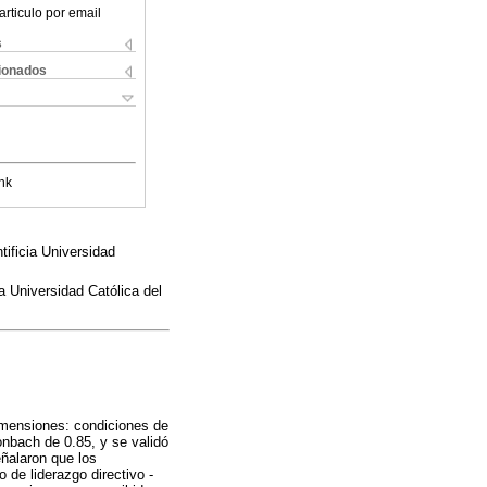
articulo por email
s
cionados
nk
tificia Universidad
a Universidad Católica del
dimensiones: condiciones de
onbach de 0.85, y se validó
eñalaron que los
 de liderazgo directivo -