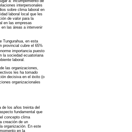
ugar a: incumplimiento de
elaciones interpersonales
ios sobre clima laboral en
dad laboral local que les
ión de valor para la
ral en las empresas
en las áreas a intervenir
de Tungurahua, en esta
n provincial cubre el 65%
 enorme importancia puesto
n la sociedad ecuatoriana
biente laboral.
de las organizaciones,
rectivos les ha tomado
ón decisiva en el éxito (o
nciones organizacionales
 de los años treinta del
n aspecto fundamental que
 del concepto clima
la creación de un
la organización. En este
e momento en la