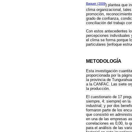
Baguer (2009
) plantea que i
clima organizacional, tales
promoción, reconocimiento 
grado de confianza, condici
conciliación del trabajo co
Con estos antecedentes los
percepciones individuales 
el clima se forma porque 
particulares (enfoque estruc
METODOLOGÍA
Esta investigación cuantita
proporcionada por la pági
la provincia de Tungurahua
a la CANFAC. Las siete org
la producción.
El cuestionario de 17 pregu
siempre, 4: siempre) en la 
industrial; y por dos bene
formaron parte de los encu
que consistió en administr
en una de las empresas as
correlaciones es 0,00, lo q
para el análisis de las va