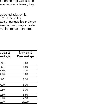
e sienten motivados en el
ecución de la tarea y bajo
.
es estudiadas en la
l 71.80% de los
rabajo, aunque los mejores
s bien hechos; mayormente
an las tareas con total
 vez 2
Nunca 1
entaje
Porcentaje
1.30
0.60
5.60
1.50
8.80
2.30
1.10
5.60
9.00
1.90
7.20
3.10
0.50
1.30
2.60
6.90
6.10
2.90
5.80
22.20