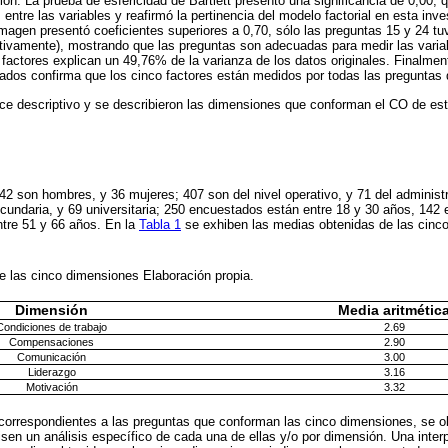
ción. La prueba de esfericidad de Bartlett presentó una significancia de 0,00, 
s entre las variables y reafirmó la pertinencia del modelo factorial en esta inve
imagen presentó coeficientes superiores a 0,70, sólo las preguntas 15 y 24 tuvi
tivamente), mostrando que las preguntas son adecuadas para medir las variab
 factores explican un 49,76% de la varianza de los datos originales. Finalmen
dos confirma que los cinco factores están medidos por todas las preguntas d
nce descriptivo y se describieron las dimensiones que conforman el CO de est
2 son hombres, y 36 mujeres; 407 son del nivel operativo, y 71 del administr
cundaria, y 69 universitaria; 250 encuestados están entre 18 y 30 años, 142 
ntre 51 y 66 años. En la
Tabla 1
se exhiben las medias obtenidas de las cinc
e las cinco dimensiones
Elaboración propia.
Dimensión
Media aritmétic
Condiciones de trabajo
2.69
Compensaciones
2.90
Comunicación
3.00
Liderazgo
3.16
Motivación
3.32
 correspondientes a las preguntas que conforman las cinco dimensiones, se 
sen un análisis específico de cada una de ellas y/o por dimensión. Una interp