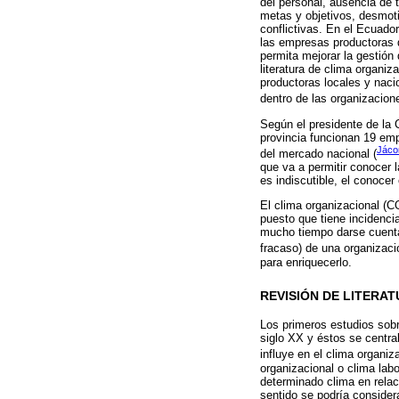
del personal, ausencia de 
metas y objetivos, desmoti
conflictivas. En el Ecuado
las empresas productoras d
permita mejorar la gestión
literatura de clima organi
productoras locales y naci
dentro de las organizacion
Según el presidente de la
provincia funcionan 19 emp
Jáco
del mercado nacional (
que va a permitir conocer
es indiscutible, el conocer
El clima organizacional (C
puesto que tiene incidenci
mucho tiempo darse cuenta 
fracaso) de una organizaci
para enriquecerlo.
REVISIÓN DE LITERA
Los primeros estudios sobr
siglo XX y éstos se centra
influye en el clima organi
organizacional o clima labo
determinado clima en relac
sentido se podría consider