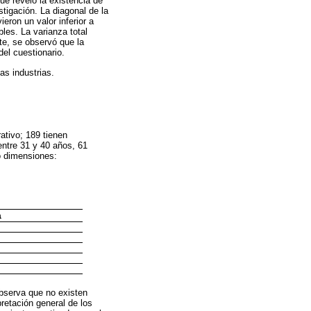
que reveló la existencia de
stigación. La diagonal de la
eron un valor inferior a
les. La varianza total
te, se observó que la
el cuestionario.
as industrias.
ativo; 189 tienen
entre 31 y 40 años, 61
o dimensiones:
a
observa que no existen
retación general de los