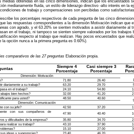
s medias obtenidas en las cinco dimensiones, indican que los encuestados s
ón medianamente fluida, un estilo de liderazgo directivo -alto interés en la ej
s condiciones de trabajo y compensaciones son percibidas como satisfactorias
escribe los porcentajes respectivos de cada pregunta de las cinco dimension
que las respuestas correspondientes a la dimensión Motivación indican que e
areas con agrado, y el 63.20% se sienten motivados a asistir diariamente al t
san en el trabajo, ni tampoco se sienten siempre valorados por los trabajo
atificación respecto al trabajo que realizan. Hay pocos encuestados que realiz
e la opción nunca a la primera pregunta es 0.60%).
jes comparativos de las 27 preguntas
Elaboración propia.
Siempre 4
Casi siempre 3
Rara
guntas
Porcentaje
Porcentaje
Porc
Dimensión: Motivación
o?
71.80
26.40
ir diariamente a su trabajo?
63.20
29.70
asa en el trabajo?
24.10
54.80
1
trabajos bien hechos?
32.00
41.20
2
atificante para usted?
48.50
40.60
Dimensión: Comunicación
e con su jefe?
42.50
37.20
1
mente con sus compañeros de
47.90
40.40
1
os y dificultades de la empresa?
35.80
34.70
2
ara realizar su trabajo?
43.10
37.90
1
problemas?
15.10
27.00
3
 sus ideas y sugerencias?
23.40
46.20