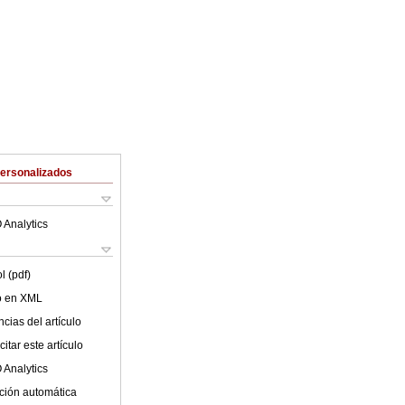
Personalizados
 Analytics
l (pdf)
lo en XML
cias del artículo
itar este artículo
 Analytics
ción automática