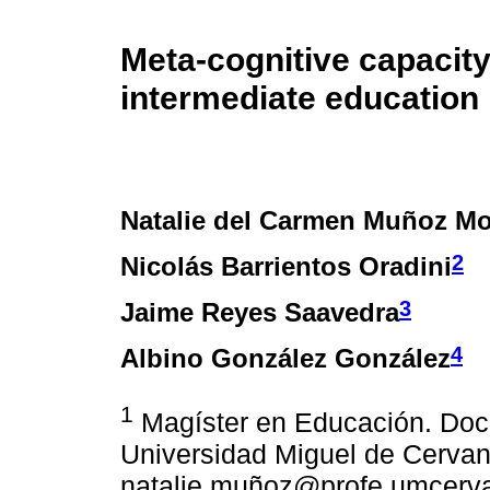
Meta-cognitive capacity 
intermediate education
Natalie del Carmen Muñoz Mo
2
Nicolás Barrientos Oradini
3
Jaime Reyes Saavedra
4
Albino González González
1
Magíster en Educación. Doce
Universidad Miguel de Cervant
natalie.muñoz@profe.umcerva