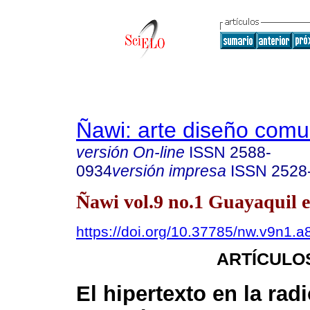
Ñawi: arte diseño comu
versión On-line
ISSN
2588-
0934
versión impresa
ISSN
2528
Ñawi vol.9 no.1 Guayaquil e
https://doi.org/10.37785/nw.v9n1.a
ARTÍCULO
El hipertexto en la radi