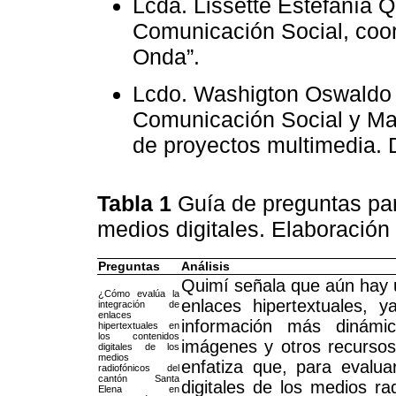
Lcda. Lissette Estefanía 
Comunicación Social, coor
Onda”.
Lcdo. Washigton Oswaldo 
Comunicación Social y Mag
de proyectos multimedia. D
Tabla 1
Guía de preguntas par
medios digitales. Elaboración
Preguntas
Análisis
Quimí señala que aún hay u
¿Cómo evalúa la
enlaces hipertextuales, 
integración de
enlaces
información más dinámic
hipertextuales en
los contenidos
imágenes y otros recursos 
digitales de los
medios
enfatiza que, para evalua
radiofónicos del
cantón Santa
digitales de los medios ra
Elena en