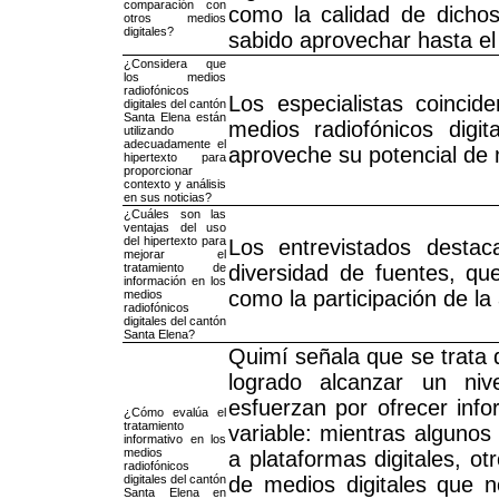
comparación con
como la calidad de dicho
otros medios
digitales?
sabido aprovechar hasta e
¿Considera que
los medios
radiofónicos
Los especialistas coincid
digitales del cantón
Santa Elena están
medios radiofónicos digi
utilizando
adecuadamente el
aproveche su potencial de
hipertexto para
proporcionar
contexto y análisis
en sus noticias?
¿Cuáles son las
ventajas del uso
del hipertexto para
Los entrevistados destac
mejorar el
tratamiento de
diversidad de fuentes, qu
información en los
como la participación de la
medios
radiofónicos
digitales del cantón
Santa Elena?
Quimí señala que se trata 
logrado alcanzar un ni
esfuerzan por ofrecer info
¿Cómo evalúa el
tratamiento
variable: mientras algunos 
informativo en los
medios
a plataformas digitales, 
radiofónicos
digitales del cantón
de medios digitales que n
Santa Elena en