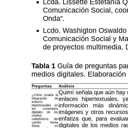
Lcda. Lissette Estefanía 
Comunicación Social, coor
Onda”.
Lcdo. Washigton Oswaldo 
Comunicación Social y Mag
de proyectos multimedia. D
Tabla 1
Guía de preguntas par
medios digitales. Elaboración
Preguntas
Análisis
Quimí señala que aún hay u
¿Cómo evalúa la
enlaces hipertextuales, 
integración de
enlaces
información más dinámic
hipertextuales en
los contenidos
imágenes y otros recursos 
digitales de los
medios
enfatiza que, para evalua
radiofónicos del
cantón Santa
digitales de los medios ra
Elena en