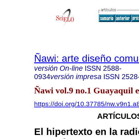
Ñawi: arte diseño comu
versión On-line
ISSN
2588-
0934
versión impresa
ISSN
2528
Ñawi vol.9 no.1 Guayaquil e
https://doi.org/10.37785/nw.v9n1.a
ARTÍCULO
El hipertexto en la radi