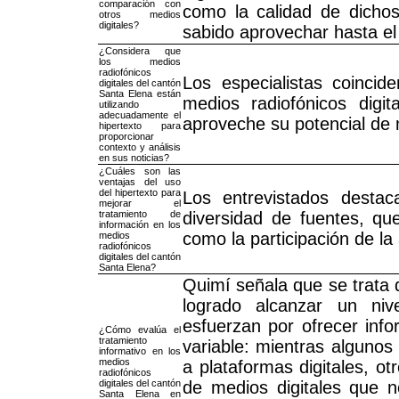
comparación con
como la calidad de dicho
otros medios
digitales?
sabido aprovechar hasta e
¿Considera que
los medios
radiofónicos
Los especialistas coincid
digitales del cantón
Santa Elena están
medios radiofónicos digi
utilizando
adecuadamente el
aproveche su potencial de
hipertexto para
proporcionar
contexto y análisis
en sus noticias?
¿Cuáles son las
ventajas del uso
del hipertexto para
Los entrevistados destac
mejorar el
tratamiento de
diversidad de fuentes, qu
información en los
como la participación de la
medios
radiofónicos
digitales del cantón
Santa Elena?
Quimí señala que se trata 
logrado alcanzar un ni
esfuerzan por ofrecer info
¿Cómo evalúa el
tratamiento
variable: mientras algunos 
informativo en los
medios
a plataformas digitales, 
radiofónicos
digitales del cantón
de medios digitales que n
Santa Elena en