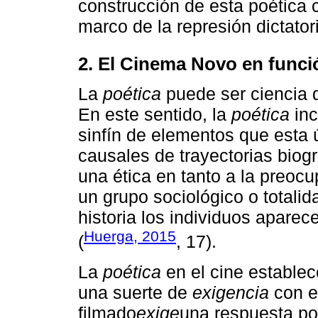
construcción de esta poética 
marco de la represión dictatori
2. El Cinema Novo en funció
La
poética
puede ser ciencia d
En este sentido, la
poética
inc
sinfín de elementos que esta 
causales de trayectorias biog
una ética en tanto a la preoc
un grupo sociológico o totalid
historia los individuos apare
Huerga, 2015
(
, 17).
La
poética
en el cine establece
una suerte de
exigencia
con e
filmado
exige
una respuesta po