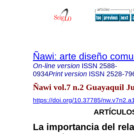
Ñawi: arte diseño comu
On-line version
ISSN
2588-
0934
Print version
ISSN
2528-79
Ñawi vol.7 n.2 Guayaquil Ju
https://doi.org/10.37785/nw.v7n2.a
ARTÍCULO
La importancia del rela