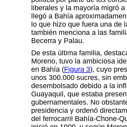
liberales y la mayoría migró 
llegó a Bahía aproximadament
lo que hizo que fuera una de 
también menciona a las famil
Becerra y Palau.
De esta última familia, destac
Moreno, tuvo la ambiciosa idea
en Bahía (
Figura 3
), cuyo pr
unos 300.000 sucres, sin emba
desembolsado debido a la infl
Guayaquil, que estaba presen
gubernamentales. No obstante
presidencia y ordenó directam
del ferrocarril Bahía-Chone-Q
inició en 1909, y según Moren