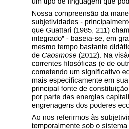
um tipo de linguagem que pod
Nossa compreensão da manei
subjetividades - principalmen
que Guattari (1985, 211) cha
integrado” - baseia-se, em gra
mesmo tempo bastante didátic
de
Caosmose
(2012). Na visã
correntes filosóficas (e de o
cometendo um significativo e
mais especificamente em sua 
principal fonte de constituiç
por parte das energias capita
engrenagens dos poderes econ
Ao nos referirmos às subjetiv
temporalmente sob o sistema