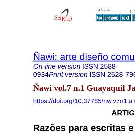
Ñawi: arte diseño comu
On-line version
ISSN
2588-
0934
Print version
ISSN
2528-79
Ñawi vol.7 n.1 Guayaquil Ja
https://doi.org/10.37785/nw.v7n1.a
ARTIG
Razões para escritas e