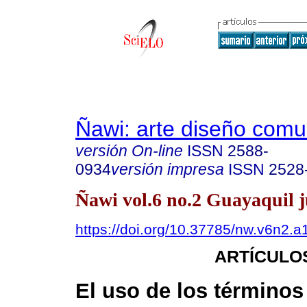
Ñawi: arte diseño comu
versión On-line
ISSN
2588-
0934
versión impresa
ISSN
2528
Ñawi vol.6 no.2 Guayaquil ju
https://doi.org/10.37785/nw.v6n2.a
ARTÍCULO
El uso de los términos