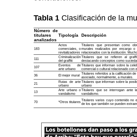
Tabla 1
Clasificación de la mu
Número de
titulares
Tipología
Descripción
analizados
Actos
Titulares que presentan como obr
183
comerciales, o
murales realizados por encargo o
revitalizadores
relacionados con la institución. Mucho
Criminalización
Titulares que se refieren al graf
111
del graffiti
destacando conceptos como sucieda
Eventos de
Titulares que informan sobre la cel
107
arte urbano
comercial o cultural relacionado con e
Titulares referidos a la calificación d
36
El mejor mural
asociado, normalmente, a murales.
Rutas de arte
Titulares que informan sobre la posibi
21
urbano
urbano
Arte urbano o
Titulares que se interrogan ante 
13
vandalismo
vandalismo.
Titulares varios cuyo contenido no 
70
*Otros titulares
de los que también se pueden extraer