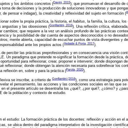
Davini, 2015
sujetos y los ámbitos concretos (
); que promuevan el desarrollo de
la toma de decisiones y la producción de soluciones innovadoras y que pong
A
, de pensar e indagar), la creatividad y reflexividad del sujeto en formación (
onar sobre la propia práctica, la historia, el
habitus
, la familia, la cultura, lo
Gonfiantini, 2016
s angustias y las obsesiones (
). Una reflexión crítica, elabora
 cambios; que requiere a la vez un análisis profundo de las prácticas conte
encia y la posibilidad de dar cuenta de aspectos desconocidos o no deseado
tros; mente abierta, capacidad de escuchar puntos de vista divergentes y de i
Yedaide & Porta, 2017
responsabilidad ante los propios actos (
).
de percibir las prácticas preprofesionales y en consecuencia una visión co
DLE. Un paradigma que pretende re-significar la formación desde la práctica, 
portunidad para reflexionar, crear, proponer e intervenir; donde dispongan de
ué reflexionar; donde obtengan la atención necesaria para sobrellevar los con
Parola, 2020
 reflexión en, sobre y para la práctica (
).
Gonfiantini (2016
lexiva se inscribe, a criterio de
), como una estrategia para pot
velar el pensamiento, las acciones y las condiciones sociales en las que se d
 en el presente artículo se desentraña los ¿qué?, ¿por qué?, ¿cómo? y ¿para
E de la población y contexto de estudio.
n el estudio: La formación práctica de los docentes: reflexión y acción en el 
icas, se ubica dentro del paradigma interpretativo de la investigación científica