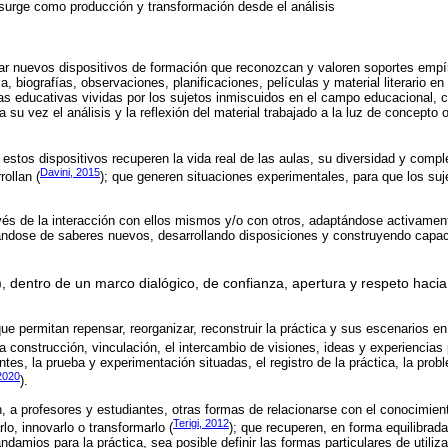
surge como producción y transformación desde el análisis
ar nuevos dispositivos de formación que reconozcan y valoren soportes empí
, biografías, observaciones, planificaciones, películas y material literario e
ias educativas vividas por los sujetos inmiscuidos en el campo educacional, 
a su vez el análisis y la reflexión del material trabajado a la luz de concepto 
stos dispositivos recuperen la vida real de las aulas, su diversidad y comple
Davini, 2015
rollan (
); que generen situaciones experimentales, para que los suj
vés de la interacción con ellos mismos y/o con otros, adaptándose activamen
ndose de saberes nuevos, desarrollando disposiciones y construyendo capac
7), dentro de un marco dialógico, de confianza, apertura y respeto haci
ue permitan repensar, reorganizar, reconstruir la práctica y sus escenarios e
 la construcción, vinculación, el intercambio de visiones, ideas y experiencias
tes, la prueba y experimentación situadas, el registro de la práctica, la prob
2020
).
n, a profesores y estudiantes, otras formas de relacionarse con el conocimien
Terigi, 2012
lo, innovarlo o transformarlo (
); que recuperen, en forma equilibrada
damios para la práctica, sea posible definir las formas particulares de utili