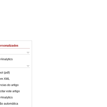
ersonalizados
 Analytics
ol (pdf)
 em XML
cias do artigo
itar este artigo
 Analytics
ão automática