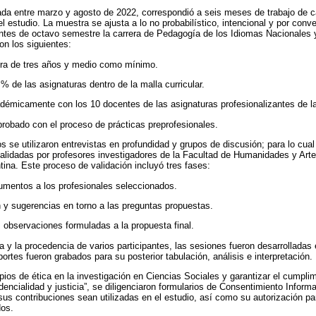
zada entre marzo y agosto de 2022, correspondió a seis meses de trabajo de
l estudio. La muestra se ajusta a lo no probabilístico, intencional y por conve
ntes de octavo semestre la carrera de Pedagogía de los Idiomas Nacionales y
son los siguientes:
era de tres años y medio como mínimo.
% de las asignaturas dentro de la malla curricular.
démicamente con los 10 docentes de las asignaturas profesionalizantes de la
robado con el proceso de prácticas preprofesionales.
os se utilizaron entrevistas en profundidad y grupos de discusión; para lo cua
validadas por profesores investigadores de la Facultad de Humanidades y Arte
tina. Este proceso de validación incluyó tres fases:
rumentos a los profesionales seleccionados.
n y sugerencias en torno a las preguntas propuestas.
s observaciones formuladas a la propuesta final.
 y la procedencia de varios participantes, las sesiones fueron desarrollada
aportes fueron grabados para su posterior tabulación, análisis e interpretación.
pios de ética en la investigación en Ciencias Sociales y garantizar el cumplimi
dencialidad y justicia”, se diligenciaron formularios de Consentimiento Inform
sus contribuciones sean utilizadas en el estudio, así como su autorización pa
dos.