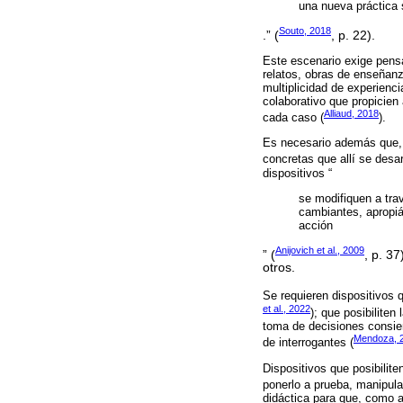
una nueva práctica 
Souto, 2018
.” (
, p. 22).
Este escenario exige pens
relatos, obras de enseñanza
multiplicidad de experienc
colaborativo que propicien 
Alliaud, 2018
cada caso (
).
Es necesario además que, e
concretas que allí se desar
dispositivos “
se modifiquen a tra
cambiantes, apropiá
acción
Anijovich et al., 2009
” (
, p. 3
otros.
Se requieren dispositivos q
et al., 2022
); que posibiliten
toma de decisiones consien
Mendoza, 
de interrogantes (
Dispositivos que posibilite
ponerlo a prueba, manipular
didáctica para que, como an