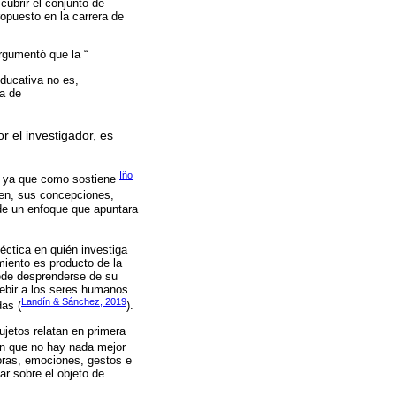
cubrir el conjunto de
ropuesto en la carrera de
rgumentó que la “
educativa no es,
a de
or el investigador, es
Iño
o, ya que como sostiene
cen, sus concepciones,
 de un enfoque que apuntara
léctica en quién investiga
miento es producto de la
uede desprenderse de su
cebir a los seres humanos
Landín & Sánchez, 2019
das (
).
ujetos relatan en primera
an que no hay nada mejor
abras, emociones, gestos e
ar sobre el objeto de