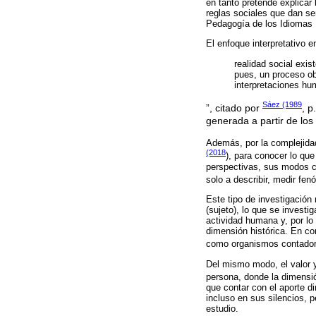
en tanto pretende explicar 
reglas sociales que dan se
Pedagogía de los Idiomas 
El enfoque interpretativo 
realidad social exis
pues, un proceso ob
interpretaciones h
Sáez (1989
”, citado por
, 
generada a partir de los 
Además, por la complejidad
(2018
), para conocer lo qu
perspectivas, sus modos co
solo a describir, medir fen
Este tipo de investigación 
(sujeto), lo que se investi
actividad humana y, por lo
dimensión histórica. En co
como organismos contadores
Del mismo modo, el valor y
persona, donde la dimensió
que contar con el aporte d
incluso en sus silencios, p
estudio.