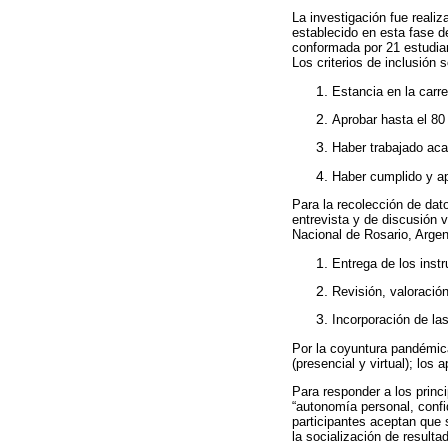
La investigación fue reali
establecido en esta fase de
conformada por 21 estudia
Los criterios de inclusión 
Estancia en la carr
Aprobar hasta el 80 
Haber trabajado aca
Haber cumplido y ap
Para la recolección de dat
entrevista y de discusión 
Nacional de Rosario, Argen
Entrega de los inst
Revisión, valoració
Incorporación de la
Por la coyuntura pandémica
(presencial y virtual); los 
Para responder a los princi
“autonomía personal, confi
participantes aceptan que 
la socialización de resulta