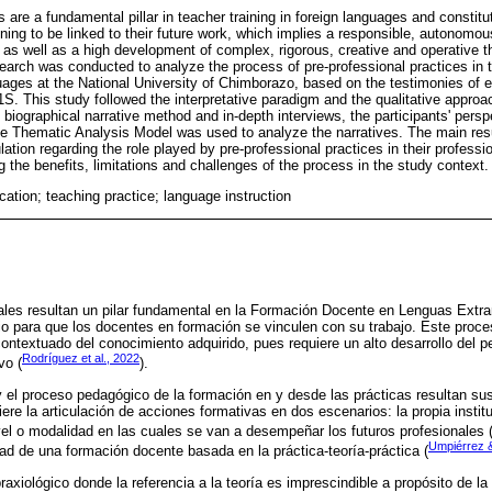
s are a fundamental pillar in teacher training in foreign languages and constit
ining to be linked to their future work, which implies a responsible, autonomo
 as well as a high development of complex, rigorous, creative and operative th
search was conducted to analyze the process of pre-professional practices in 
ages at the National University of Chimborazo, based on the testimonies of 
. This study followed the interpretative paradigm and the qualitative approac
e biographical narrative method and in-depth interviews, the participants' pers
e Thematic Analysis Model was used to analyze the narratives. The main result
ation regarding the role played by pre-professional practices in their profession
ng the benefits, limitations and challenges of the process in the study context.
ation; teaching practice; language instruction
ales resultan un pilar fundamental en la Formación Docente en Lenguas Extra
o para que los docentes en formación se vinculen con su trabajo. Este proc
ntextuado del conocimiento adquirido, pues requiere un alto desarrollo del 
Rodríguez et al., 2022
vo (
).
 y el proceso pedagógico de la formación en y desde las prácticas resultan su
ere la articulación de acciones formativas en dos escenarios: la propia instit
el o modalidad en las cuales se van a desempeñar los futuros profesionales 
Umpiérrez 
dad de una formación docente basada en la práctica-teoría-práctica (
praxiológico donde la referencia a la teoría es imprescindible a propósito de l