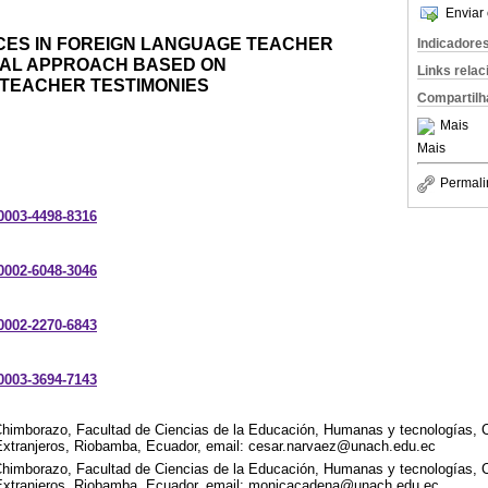
Enviar 
CES IN FOREIGN LANGUAGE TEACHER
Indicadore
ICAL APPROACH BASED ON
Links rela
TEACHER TESTIMONIES
Compartilh
Mais
Mais
Permali
-0003-4498-8316
-0002-6048-3046
-0002-2270-6843
-0003-3694-7143
Chimborazo, Facultad de Ciencias de la Educación, Humanas y tecnologías, 
Extranjeros, Riobamba, Ecuador, email: cesar.narvaez@unach.edu.ec
Chimborazo, Facultad de Ciencias de la Educación, Humanas y tecnologías, 
 Extranjeros, Riobamba, Ecuador, email: monicacadena@unach.edu.ec