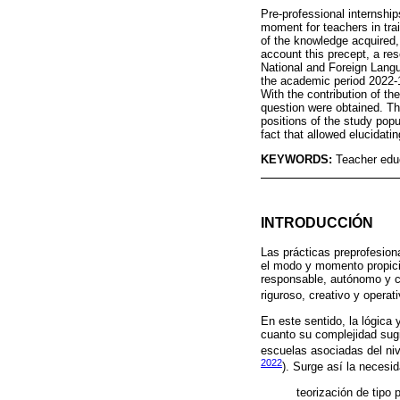
Pre-professional internship
moment for teachers in tra
of the knowledge acquired,
account this precept, a re
National and Foreign Langu
the academic period 2022-1S
With the contribution of th
question were obtained. Th
positions of the study popul
fact that allowed elucidati
KEYWORDS:
Teacher educ
INTRODUCCIÓN
Las prácticas preprofesion
el modo y momento propici
responsable, autónomo y co
riguroso, creativo y operati
En este sentido, la lógica
cuanto su complejidad sugi
escuelas asociadas del niv
2022
). Surge así la necesi
teorización de tipo 