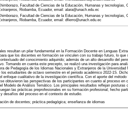
Chimborazo, Facultad de Ciencias de la Educación, Humanas y tecnologías, 
Extranjeros, Riobamba, Ecuador, email: alara@unach.edu.ec
Chimborazo, Facultad de Ciencias de la Educación, Humanas y tecnologías, 
Extranjeros, Riobamba, Ecuador, email: dfierro@unach.edu.ec
ales resultan un pilar fundamental en la Formación Docente en Lenguas Extran
ara que los docentes en formación se vinculen con su trabajo futuro, lo que
ontextuado del conocimiento adquirido; además de un alto desarrollo del pe
tivo. Tomando en cuenta este precepto, se realizó una investigación para anali
rera de Pedagogía de los Idiomas Nacionales y Extranjeros de la Universidad
de los estudiantes de octavo semestre en el periodo académico 2022-1S. Dicho
el enfoque cualitativo de la investigación científica. Con el aporte del método 
se obtuvieron las perspectivas de los participantes en cuanto al proceso en c
ó el Modelo de Análisis Temático. Los principales resultados reflejan posturas 
 juegan las prácticas preprofesionales en su formación profesional; hecho parti
 y desafíos del proceso en el contexto de estudio.
ación de docentes; práctica pedagógica; enseñanza de idiomas