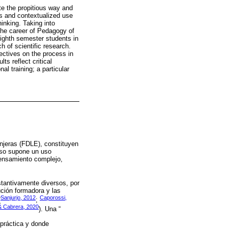
ute the propitious way and
us and contextualized use
inking. Taking into
the career of Pedagogy of
eighth semester students in
h of scientific research.
pectives on the process in
s reflect critical
al training; a particular
njeras (FDLE), constituyen
eso supone un uso
pensamiento complejo,
stantivamente diversos, por
ución formadora y las
Sanjurjo, 2012
Caporossi,
(
;
& Cabrera, 2020
). Una “
a práctica y donde