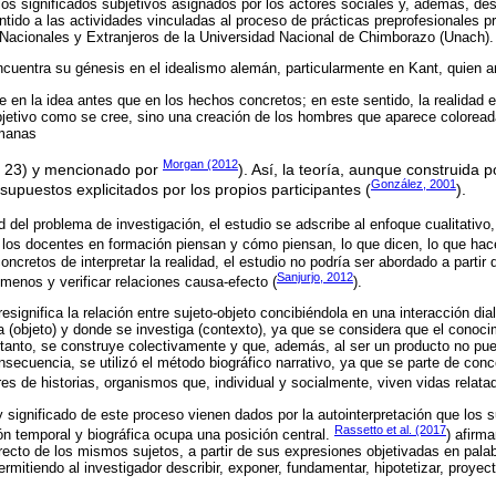
los significados subjetivos asignados por los actores sociales y, además, des
ntido a las actividades vinculadas al proceso de prácticas preprofesionales p
Nacionales y Extranjeros de la Universidad Nacional de Chimborazo (Unach).
encuentra su génesis en el idealismo alemán, particularmente en Kant, quien a
te en la idea antes que en los hechos concretos; en este sentido, la realidad 
jetivo como se cree, sino una creación de los hombres que aparece coloread
umanas
Morgan (2012
p. 23) y mencionado por
). Así, la teoría, aunque construida p
González, 2001
supuestos explicitados por los propios participantes (
).
 del problema de investigación, el estudio se adscribe al enfoque cualitativ
e los docentes en formación piensan y cómo piensan, lo que dicen, lo que ha
ncretos de interpretar la realidad, el estudio no podría ser abordado a partir
Sanjurjo, 2012
ómenos y verificar relaciones causa-efecto (
).
resignifica la relación entre sujeto-objeto concibiéndola en una interacción dia
ga (objeto) y donde se investiga (contexto), ya que se considera que el conoci
 tanto, se construye colectivamente y que, además, al ser un producto no p
nsecuencia, se utilizó el método biográfico narrativo, ya que se parte de con
 de historias, organismos que, individual y socialmente, viven vidas relata
 significado de este proceso vienen dados por la autointerpretación que los s
Rassetto et al. (2017
n temporal y biográfica ocupa una posición central.
) afirm
irecto de los mismos sujetos, a partir de sus expresiones objetivadas en pal
ermitiendo al investigador describir, exponer, fundamentar, hipotetizar, proyect