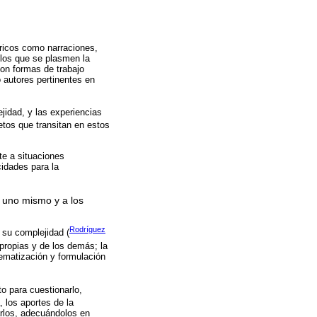
ricos como narraciones,
n los que se plasmen la
con formas de trabajo
o autores pertinentes en
jidad, y las experiencias
etos que transitan en estos
te a situaciones
idades para la
a uno mismo y a los
Rodríguez
n su complejidad (
 propias y de los demás; la
lematización y formulación
to para cuestionarlo,
, los aportes de la
zarlos, adecuándolos en