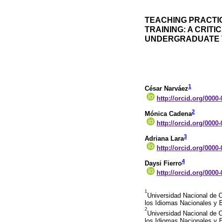
TEACHING PRACTI
TRAINING: A CRIT
UNDERGRADUATE 
1
César Narváez
http://orcid.org/0000
2
Mónica Cadena
http://orcid.org/0000
3
Adriana Lara
http://orcid.org/0000
4
Daysi Fierro
http://orcid.org/0000
1
Universidad Nacional de 
los Idiomas Nacionales y 
2
Universidad Nacional de 
los Idiomas Nacionales y