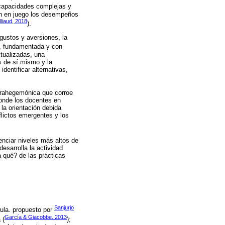
 capacidades complejas y
an en juego los desempeños
lliaud, 2018
).
s gustos y aversiones, la
da, fundamentada y con
xtualizadas, una
s de sí mismo y la
dentificar alternativas,
ntrahegemónica que corroe
donde los docentes en
 la orientación debida
flictos emergentes y los
enciar niveles más altos de
esarrolla la actividad
 qué? de las prácticas
Sanjurjo
aula. propuesto por
García & Giacobbe, 2013
 (
);