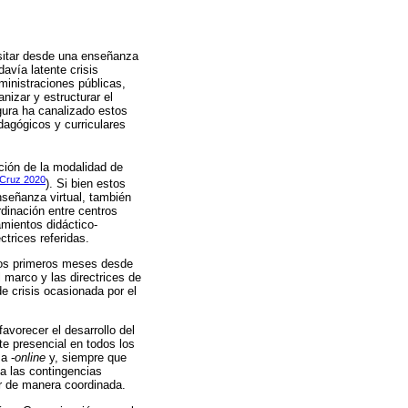
nsitar desde una enseñanza
avía latente crisis
ministraciones públicas,
nizar y estructurar el
igura ha canalizado estos
dagógicos y curriculares
ción de la modalidad de
 Cruz 2020
). Si bien estos
nseñanza virtual, también
dinación entre centros
amientos didáctico-
ctrices referidas.
 los primeros meses desde
l marco y las directrices de
de crisis ocasionada por el
avorecer el desarrollo del
te presencial en todos los
a -
online
y, siempre que
 a las contingencias
jar de manera coordinada.