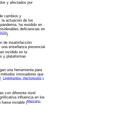
dos y afectados por
 de cambios y
 la actuación de los
 pandemia, ha residido en
onsiderables deficiencias en
2020
).
n de insatisfacción
de una enseñanza presencial
an incidido en la
as y plataformas
gan una herramienta para
de métodos innovadores que
9
Leptokaridou, Vlachopoulos y
;
as con diferente nivel
ificativa influencia en los
Manzano-
fuese inviable (