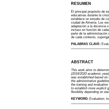
RESUMEN
El principal propósito de e
educativas durante la cris
establece un estudio de co
ciudad de Almería. Los res
adaptación a la docencia v
incluso en función de cada
parte de la administración
de cada contexto, supongan
PALABRAS CLAVE:
Evalu
ABSTRACT
This work aims to determin
(2019/2020 academic year)
was established based on a
the administrative guidelin
the training and evaluatio
to establish more explicit 
flexibility depending on e
KEYWORD:
Evaluation; t