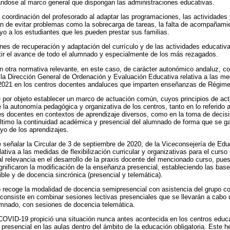
ándose al marco general que dispongan las administraciones educativas.
coordinación del profesorado al adaptar las programaciones, las actividades y
fin de evitar problemas como la sobrecarga de tareas, la falta de acompañami
yo a los estudiantes que les pueden prestar sus familias.
nes de recuperación y adaptación del currículo y de las actividades educativa
tir el avance de todo el alumnado y especialmente de los más rezagados.
 otra normativa relevante, en este caso, de carácter autonómico andaluz, co
 la Dirección General de Ordenación y Evaluación Educativa relativa a las m
0/2021 en los centros docentes andaluces que imparten enseñanzas de Régime
ne por objeto establecer un marco de actuación común, cuyos principios de ac
e la autonomía pedagógica y organizativa de los centros, tanto en lo referido a 
des docentes en contextos de aprendizaje diversos, como en la toma de decisi
ltimo la continuidad académica y presencial del alumnado de forma que se ga
oyo de los aprendizajes.
te señalar la Circular de 3 de septiembre de 2020, de la Viceconsejería de Ed
ativa a las medidas de flexibilización curricular y organizativas para el curs
al relevancia en el desarrollo de la praxis docente del mencionado curso, pue
nificaron la modificación de la enseñanza presencial, estableciendo las bas
xible y de docencia sincrónica (presencial y telemática).
o recoge la modalidad de docencia semipresencial con asistencia del grupo c
 consiste en combinar sesiones lectivas presenciales que se llevarán a cabo
umnado, con sesiones de docencia telemática.
COVID-19 propició una situación nunca antes acontecida en los centros educa
 presencial en las aulas dentro del ámbito de la educación obligatoria. Este 