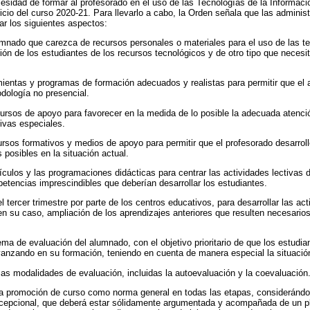
esidad de formar al profesorado en el uso de las Tecnologías de la Informac
icio del curso 2020-21. Para llevarlo a cabo, la Orden señala que las adminis
r los siguientes aspectos:
umnado que carezca de recursos personales o materiales para el uso de las te
ión de los estudiantes de los recursos tecnológicos y de otro tipo que necesit
mientas y programas de formación adecuados y realistas para permitir que el
dología no presencial.
ursos de apoyo para favorecer en la medida de lo posible la adecuada atenc
ivas especiales.
ursos formativos y medios de apoyo para permitir que el profesorado desarroll
 posibles en la situación actual.
ículos y las programaciones didácticas para centrar las actividades lectivas d
etencias imprescindibles que deberían desarrollar los estudiantes.
tercer trimestre por parte de los centros educativos, para desarrollar las ac
 en su caso, ampliación de los aprendizajes anteriores que resulten necesarios
ma de evaluación del alumnado, con el objetivo prioritario de que los estudia
anzando en su formación, teniendo en cuenta de manera especial la situació
rsas modalidades de evaluación, incluidas la autoevaluación y la coevaluación
a promoción de curso como norma general en todas las etapas, considerándos
epcional, que deberá estar sólidamente argumentada y acompañada de un pl