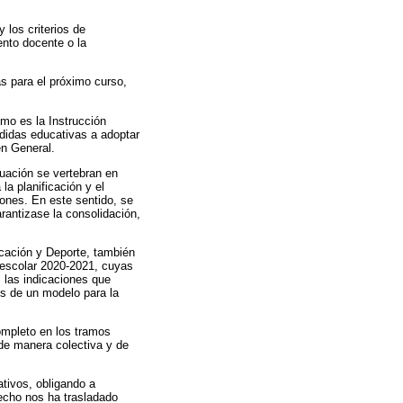
 los criterios de
ento docente o la
s para el próximo curso,
mo es la Instrucción
edidas educativas a adoptar
n General.
tuación se vertebran en
la planificación y el
ones. En este sentido, se
rantizase la consolidación,
ucación y Deporte, también
o escolar 2020-2021, cuyas
s las indicaciones que
es de un modelo para la
ompleto en los tramos
 de manera colectiva y de
tivos, obligando a
hecho nos ha trasladado