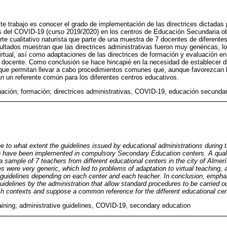
ste trabajo es conocer el grado de implementación de las directrices dictadas
is del COVID-19 (curso 2019/2020) en los centros de Educación Secundaria obl
rte cualitativo naturista que parte de una muestra de 7 docentes de diferente
ultados muestran que las directrices administrativas fueron muy genéricas, l
irtual, así como adaptaciones de las directrices de formación y evaluación en
 docente. Como conclusión se hace hincapié en la necesidad de establecer di
 que permitan llevar a cabo procedimientos comunes que, aunque favorezcan la
 un referente común para los diferentes centros educativos.
ación; formación; directrices administrativas, COVID-19, educación secundar
e to what extent the guidelines issued by educational administrations during 
 have been implemented in compulsory Secondary Education centers. A qualit
 sample of 7 teachers from different educational centers in the city of Almer
es were very generic, which led to problems of adaptation to virtual teaching, 
n guidelines depending on each center and each teacher. In conclusion, empha
guidelines by the administration that allow standard procedures to be carried o
ach contexts and suppose a common reference for the different educational ce
raining; administrative guidelines, COVID-19, secondary education