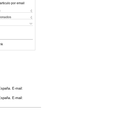
articulo por email
s
cionados
nk
España. E-mail:
España. E-mail: