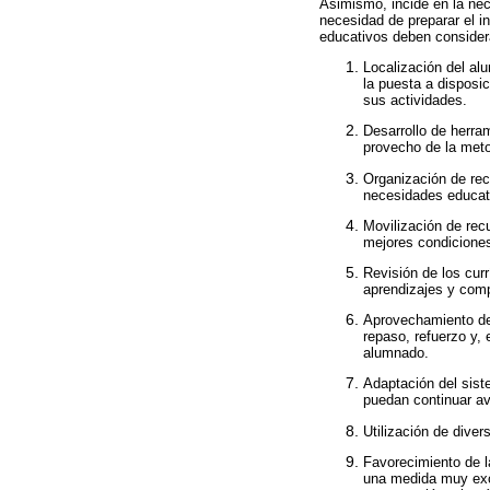
Asimismo, incide en la nec
necesidad de preparar el in
educativos deben considera
Localización del al
la puesta a disposic
sus actividades.
Desarrollo de herra
provecho de la meto
Organización de rec
necesidades educat
Movilización de rec
mejores condiciones
Revisión de los curr
aprendizajes y comp
Aprovechamiento del 
repaso, refuerzo y,
alumnado.
Adaptación del siste
puedan continuar av
Utilización de dive
Favorecimiento de l
una medida muy exc