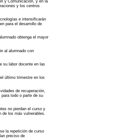
ión y Comunicación, y en la
traciones y los centros
cnologías e intensificarán
en para el desarrollo de
 alumnado obtenga el mayor
ión al alumnado con
e su labor docente en las
el último trimestre en los
tividades de recuperación,
 para todo o parte de su
ntes no pierdan el curso y
n de los más vulnerables.
.
e la repetición de curso
an preciso de