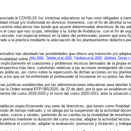
a asociada al COVID-19, los sistemas educativos se han visto obligados a tra
dad virtual y/o multimodal en diversos momentos, con el fin de afrontar la tod
entros educativos han tenido que asumir determinadas directrices de las ad
 el caso que nos ocupa, referidas a la Junta de Andalucía-, con el fin de orga
 escolar, con especial énfasis en la labor del profesorado, puesto que esta f
evado a la práctica mediante la adecuación de los planteamientos didáctico-pe
estudios han abordado las posibilidades que ofrece una transición y/o adapta
Kim 2020
Tejedor
et al
. 2020
Fardoun
et al.
2020
Jiménez, Torres y
 modalidad
online
(
;
;
;
 explícitamente en cuestiones y problemas técnicos derivados de la propia e
erspectiva más laxa, cuestiones relativas a las acciones emergentes de coor
es públicas, así como sobre la repercusión de dichas acciones en los plante
 a los que se ha enfrentado el profesorado al incorporar en su praxis las dire
mas jurídicas establecidas por las administraciones educativas para abordar
ia fue la Orden estatal EFP/365/2020, de 22 de abril, por la que se establecen e
imestre del curso 2019-2020 y el inicio del curso 2020-2021, ante la situación 
blecen específicamente una serie de directrices, que tienen como finalidad f
eriodo de tiempo indicado, y se aboga por la suspensión de la actividad docen
grados, cursos y niveles, partiendo de un cambio en la modalidad de enseñanz
e permita mantener la duración del curso escolar, adaptar la actividad lectura
exibilizar el currículo, adaptar la evaluación, promoción y titulación, y traba