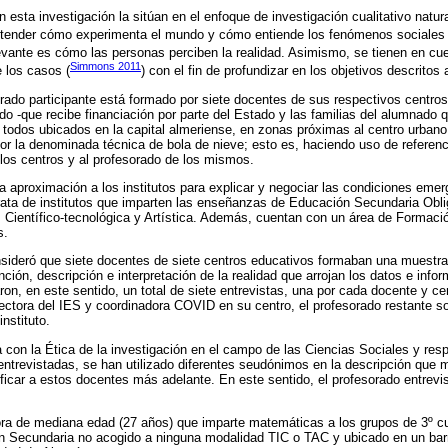
 esta investigación la sitúan en el enfoque de investigación cualitativo natur
 entender cómo experimenta el mundo y cómo entiende los fenómenos sociales 
evante es cómo las personas perciben la realidad. Asimismo, se tienen en cuen
Simmons 2011
e los casos (
) con el fin de profundizar en los objetivos descritos
orado participante está formado por siete docentes de sus respectivos centros
do -que recibe financiación por parte del Estado y las familias del alumnado 
 todos ubicados en la capital almeriense, en zonas próximas al centro urbano
or la denominada técnica de bola de nieve; esto es, haciendo uso de referen
 los centros y al profesorado de los mismos.
a aproximación a los institutos para explicar y negociar las condiciones emer
trata de institutos que imparten las enseñanzas de Educación Secundaria Oblig
a, Científico-tecnológica y Artística. Además, cuentan con un área de Formaci
s.
sideró que siete docentes de siete centros educativos formaban una muestra
nción, descripción e interpretación de la realidad que arrojan los datos e inf
aron, en este sentido, un total de siete entrevistas, una por cada docente y ce
rectora del IES y coordinadora COVID en su centro, el profesorado restante so
nstituto.
a con la Ética de la investigación en el campo de las Ciencias Sociales y resp
entrevistadas, se han utilizado diferentes seudónimos en la descripción que
dificar a estos docentes más adelante. En este sentido, el profesorado entrev
ora de mediana edad (27 años) que imparte matemáticas a los grupos de 3º c
n Secundaria no acogido a ninguna modalidad TIC o TAC y ubicado en un barr