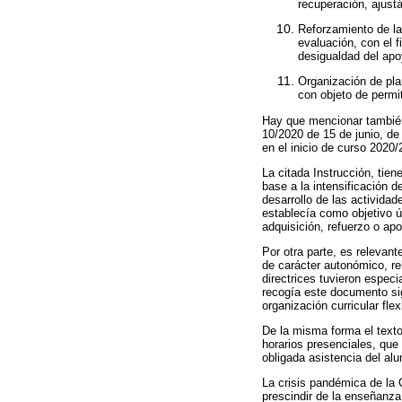
recuperación, ajust
Reforzamiento de la 
evaluación, con el 
desigualdad del apo
Organización de pla
con objeto de permi
Hay que mencionar también
10/2020 de 15 de junio, de
en el inicio de curso 202
La citada Instrucción, tie
base a la intensificación d
desarrollo de las activida
establecía como objetivo ú
adquisición, refuerzo o ap
Por otra parte, es relevan
de carácter autonómico, rel
directrices tuvieron especi
recogía este documento sig
organización curricular fle
De la misma forma el text
horarios presenciales, que
obligada asistencia del al
La crisis pandémica de la 
prescindir de la enseñanza