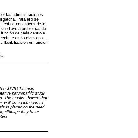
 por las administraciones
igatoria. Para ello se
s centros educativos de la
o que llevó a problemas de
 función de cada centro e
rectrices más claras por
 flexibilización en función
ia
the COVID-19 crisis
ative naturopathic study
ía. The results showed that
as well as adaptations to
sis is placed on the need
ut, although they favor
nters