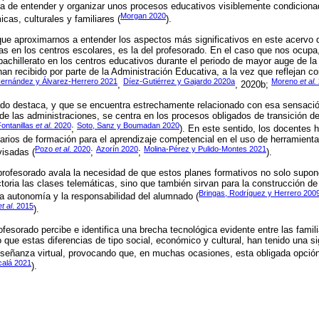
 de entender y organizar unos procesos educativos visiblemente condiciona
Morgan 2020
cas, culturales y familiares (
).
que aproximarnos a entender los aspectos más significativos en este acervo
s en los centros escolares, es la del profesorado. En el caso que nos ocupa,
achillerato en los centros educativos durante el periodo de mayor auge de la
 han recibido por parte de la Administración Educativa, a la vez que reflejan c
ernández y Álvarez-Herrero 2021
Díez-Gutiérrez y Gajardo 2020a
Moreno
et al.
,
, 2020b;
ado destaca, y que se encuentra estrechamente relacionado con esa sensació
s de las administraciones, se centra en los procesos obligados de transición 
ontanillas
et al
. 2020
Soto, Sanz y Boumadan 2020
;
). En este sentido, los docentes h
rarios de formación para el aprendizaje competencial en el uso de herramient
Pozo
et al
. 2020
Azorín 2020
Molina-Pérez y Pulido-Montes 2021
isadas (
;
;
).
rofesorado avala la necesidad de que estos planes formativos no solo supon
ctoria las clases telemáticas, sino que también sirvan para la construcción 
Bringas, Rodríguez y Herrero 200
 la autonomía y la responsabilidad del alumnado (
et al
. 2015
).
esorado percibe e identifica una brecha tecnológica evidente entre las famili
ue estas diferencias de tipo social, económico y cultural, han tenido una sign
señanza virtual, provocando que, en muchas ocasiones, esta obligada opción 
calá 2021
).