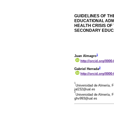
GUIDELINES OF TH
EDUCATIONAL ADM
HEALTH CRISIS OF
SECONDARY EDUC
1
Juan Almagro
http://orcid.org/0000
2
Gabriel Herrada
http://orcid.org/0000
1
Universidad de Almería, 
jal232@ual.es
2
Universidad de Almería, 
ghv993@ual.es