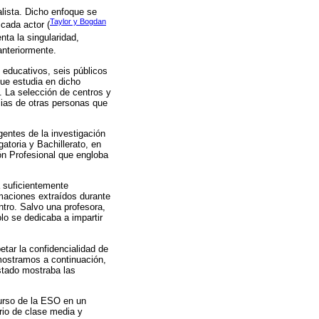
alista. Dicho enfoque se
Taylor y Bogdan
cada actor (
ta la singularidad,
 anteriormente.
 educativos, seis públicos
que estudia en dicho
. La selección de centros y
cias de otras personas que
gentes de la investigación
atoria y Bachillerato, en
ón Profesional que engloba
 suficientemente
ormaciones extraídos durante
ntro. Salvo una profesora,
lo se dedicaba a impartir
etar la confidencialidad de
 mostramos a continuación,
istado mostraba las
urso de la ESO en un
io de clase media y