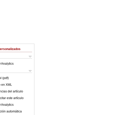
Personalizados
 Analytics
l (pdf)
lo en XML
cias del artículo
itar este artículo
 Analytics
ción automática