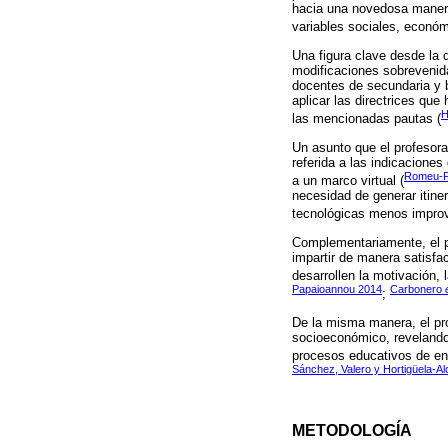
hacia una novedosa manera
variables sociales, económi
Una figura clave desde la 
modificaciones sobrevenida
docentes de secundaria y b
aplicar las directrices que
H
las mencionadas pautas (
Un asunto que el profesor
referida a las indicacione
Romeu-F
a un marco virtual (
necesidad de generar itine
tecnológicas menos improv
Complementariamente, el p
impartir de manera satisfa
desarrollen la motivación,
Papaioannou 2014
Carbonero
;
De la misma manera, el prof
socioeconómico, revelando q
procesos educativos de en
Sánchez, Valero y Hortigüela-Al
METODOLOGÍA