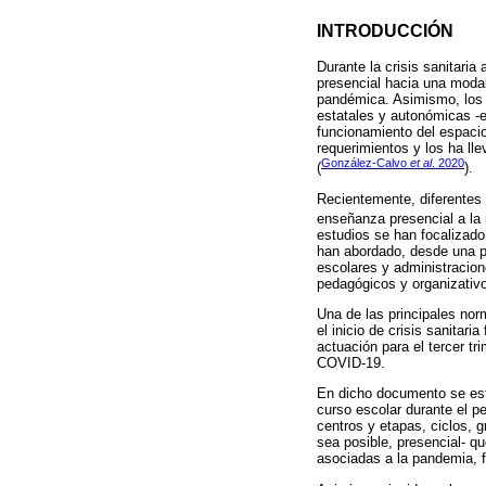
INTRODUCCIÓN
Durante la crisis sanitari
presencial hacia una modali
pandémica. Asimismo, los c
estatales y autonómicas -en
funcionamiento del espacio
requerimientos y los ha ll
González-Calvo
et al
. 2020
(
).
Recientemente, diferentes 
enseñanza presencial a la
estudios se han focalizado
han abordado, desde una p
escolares y administracion
pedagógicos y organizativos
Una de las principales nor
el inicio de crisis sanitar
actuación para el tercer tr
COVID-19.
En dicho documento se esta
curso escolar durante el p
centros y etapas, ciclos, 
sea posible, presencial- qu
asociadas a la pandemia, fl