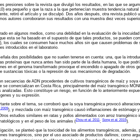
tes presiones sobre la revista que divulgó los resultados, en las que se arg
0) era pequeño y que la raza a la que pertenecían muestra tendencia natural 
ente, retiró el artículo y se disculpó. Dos años después, otra revista publicó
ismos autores corroboraron sus resultados con una muestra diez veces superio
rado en algunos medios, como una debilidad en la evaluación de la inocuidad
 que esta se ha basado en el supuesto de que tales productos, se pueden c
), los cuales se consumen hace muchos años sin que causen problemas de 
es introducidos en el laboratorio.
señala dos posibilidades que no suelen tenerse en cuenta: una, que la introd
vas proteínas que nunca antes han sido parte de la dieta humana, lo que podrí
genes en el genoma transformado provoque el encendido o apagado de otros ge
de sustancias tóxicas o la represión de sus mecanismos de degradación.
ron secuencias de ADN procedentes de cultivos transgénicos de maíz y soya 
que se comercializan en Costa Rica, principalmente del maíz transgénico MO
 analizadas. Esto constituye un riesgo, en función de lo anteriormente expue
e genes y su expresión.
rtante sobre el tema, se corroboró que la soya transgénica provocó alteracio
. 2009
), y mezclada con maíz transgénico causó inflamaciones de estómago y 
 Otros estudios similares en ratas y pollos alimentados con arroz transgénico 
Zhou et al. 2011
Song et al. 2015
atológicos y en el peso de los animales (
;
).
tigación, se planteó que la toxicidad de los alimentos transgénicos, además, p
enes transgénicos, sino por el uso asociado de productos dañinos; como arg