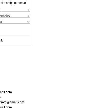
este artigo por email
s
cionados
ar
nk
gmail.com
m
ratgmtg@gmail.com
gmail.com