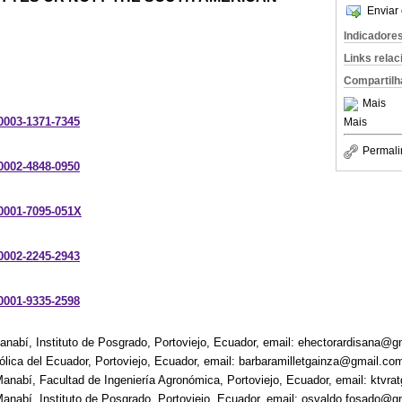
Enviar 
Indicadore
Links rela
Compartilh
Mais
-0003-1371-7345
Mais
Permali
-0002-4848-0950
-0001-7095-051X
-0002-2245-2943
-0001-9335-2598
anabí, Instituto de Posgrado, Portoviejo, Ecuador, email: ehectorardisana@
tólica del Ecuador, Portoviejo, Ecuador, email: barbaramilletgainza@gmail.co
anabí, Facultad de Ingeniería Agronómica, Portoviejo, Ecuador, email: ktv
anabí, Instituto de Posgrado, Portoviejo, Ecuador, email: osvaldo.fosado@