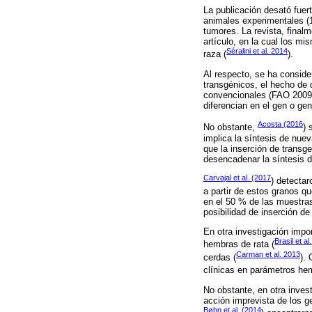
La publicación desató fuer
animales experimentales (1
tumores. La revista, finalm
artículo, en la cual los m
Séralini et al. 2014
raza (
).
Al respecto, se ha conside
transgénicos, el hecho de
convencionales (FAO 2009
diferencian en el gen o gen
Acosta (2016
No obstante,
) 
implica la síntesis de nue
que la inserción de trans
desencadenar la síntesis 
Carvajal et al. (2017
) detecta
a partir de estos granos 
en el 50 % de las muestras
posibilidad de inserción d
En otra investigación impo
Brasil et al
hembras de rata (
Carman et al. 2013
cerdas (
).
clínicas en parámetros hem
No obstante, en otra inves
acción imprevista de los g
Bøhn et al. (2014