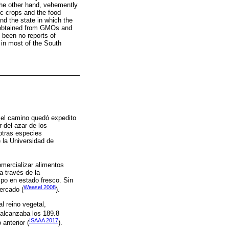
the other hand, vehemently
ic crops and the food
and the state in which the
 obtained from GMOs and
e been no reports of
 in most of the South
, el camino quedó expedito
 del azar de los
otras especies
e la Universidad de
mercializar alimentos
a través de la
po en estado fresco. Sin
Weasel 2008
ercado (
).
 reino vegetal,
 alcanzaba los 189.8
ISAAA 2017
anterior (
).