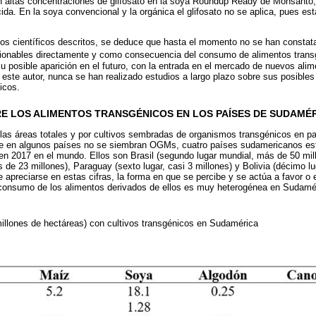
n altas concentraciones de glifosato en la soya Roundup Ready de Monsanto, 
cida. En la soya convencional y la orgánica el glifosato no se aplica, pues es
ados científicos descritos, se deduce que hasta el momento no se han consta
acionables directamente y como consecuencia del consumo de alimentos trans
u posible aparición en el futuro, con la entrada en el mercado de nuevos ali
ste autor, nunca se han realizado estudios a largo plazo sobre sus posible
icos.
E LOS ALIMENTOS TRANSGÉNICOS EN LOS PAÍSES DE SUDAMÉ
as áreas totales y por cultivos sembradas de organismos transgénicos en p
e en algunos países no se siembran OGMs, cuatro países sudamericanos est
 2017 en el mundo. Ellos son Brasil (segundo lugar mundial, más de 50 mil
s de 23 millones), Paraguay (sexto lugar, casi 3 millones) y Bolivia (décimo l
preciarse en estas cifras, la forma en que se percibe y se actúa a favor o 
l consumo de los alimentos derivados de ellos es muy heterogénea en Sudamé
illones de hectáreas) con cultivos transgénicos en Sudamérica