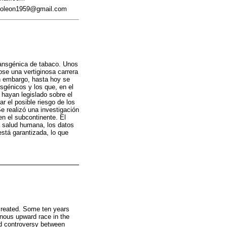
andoleon1959@gmail.com
ransgénica de tabaco. Unos
ose una vertiginosa carrera
n embargo, hasta hoy se
nsgénicos y los que, en el
hayan legislado sobre el
ar el posible riesgo de los
e realizó una investigación
en el subcontinente. El
a salud humana, los datos
stá garantizada, lo que
 created. Some ten years
ginous upward race in the
ed controversy between