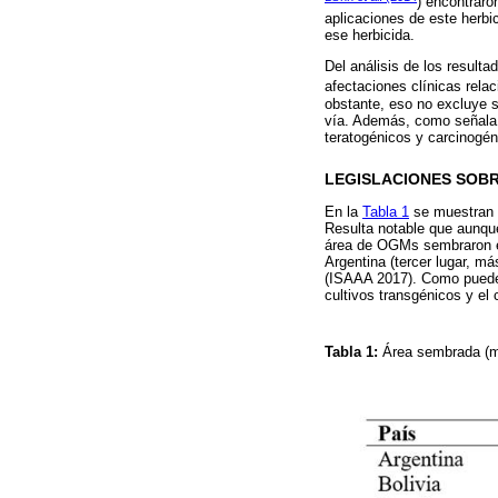
) encontraro
aplicaciones de este herbi
ese herbicida.
Del análisis de los result
afectaciones clínicas rel
obstante, eso no excluye s
vía. Además, como señala e
teratogénicos y carcinogén
LEGISLACIONES SOBR
En la
Tabla 1
se muestran l
Resulta notable que aunqu
área de OGMs sembraron en
Argentina (tercer lugar, má
(ISAAA 2017). Como puede a
cultivos transgénicos y e
Tabla 1:
Área sembrada (m