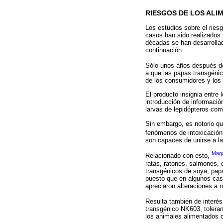
RIESGOS DE LOS AL
Los estudios sobre el rie
casos han sido realizados
décadas se han desarrolla
continuación.
Sólo unos años después de
a que las papas transgénic
de los consumidores y los 
El producto insignia entre
introducción de información
larvas de lepidópteros como
Sin embargo, es notorio q
fenómenos de intoxicación
son capaces de unirse a la
Maga
Relacionado con esto,
ratas, ratones, salmones, 
transgénicos de soya, papa
puesto que en algunos caso
apreciaron alteraciones a n
Resulta también de interé
transgénico NK603, toleran
los animales alimentados c