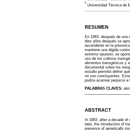
5
Universidad Técnica de M
RESUMEN
En 1983, después de una dé
diez años después se aprob
ascendente en la presenci
mantiene una álgida controv
extremo opuesto, se opone
uso de los cultivos transgé
alimentos transgénicos y e
documental sobre los riesg
estudio permitió definir q
no son concluyentes. Exist
podría acarrear perjuicio a
PALABRAS CLAVES:
ali
ABSTRACT
In 1983, after a decade of 
later, the introduction of t
presence of genetically mo