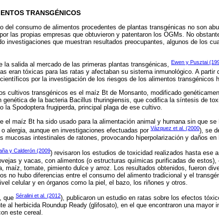
IMENTOS TRANSGÉNICOS
sgo del consumo de alimentos procedentes de plantas transgénicas no son a
 por las propias empresas que obtuvieron y patentaron los OGMs. No obstante
do investigaciones que muestran resultados preocupantes, algunos de los cu
Ewen y Pusztai (19
 la salida al mercado de las primeras plantas transgénicas,
as eran tóxicas para las ratas y afectaban su sistema inmunológico. A partir d
científicos por la investigación de los riesgos de los alimentos transgénicos
 los cultivos transgénicos es el maíz Bt de Monsanto, modificado genéticamen
 genética de la bacteria Bacillus thuringiensis, que codifica la síntesis de t
 la Spodoptera frugiperda, principal plaga de ese cultivo.
ue el maíz Bt ha sido usado para la alimentación animal y humana sin que se
Vázquez et al. (2000
 o alergia, aunque en investigaciones efectuadas por
), se 
s mucosas intestinales de ratones, provocando hiperpolarización y daños en 
ña y Calderón (2009
) revisaron los estudios de toxicidad realizados hasta ese
ovejas y vacas, con alimentos (o estructuras químicas purificadas de estos), 
, maíz, tomate, pimiento dulce y arroz. Los resultados obtenidos, fueron dive
s no hubo diferencias entre el consumo del alimento tradicional y el transgé
ivel celular y en órganos como la piel, el bazo, los riñones y otros.
Séralini et al. (2012
s, que
), publicaron un estudio en ratas sobre los efectos tóxi
te al herbicida Roundup Ready (glifosato), en el que encontraron una mayor 
on este cereal.