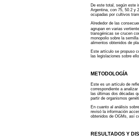
De este total, según este
Argentina, con 75, 50.2 y 
ocupadas por cultivos tran
Alrededor de las consecuen
agrupan en varias vertiente
transgénicas se crucen con 
monopolio sobre la semilla
alimentos obtenidos de pla
Este artículo se propuso c
las legislaciones sobre el
METODOLOGÍA
Este es un artículo de refl
correspondiente a analizar
las últimas dos décadas qu
partir de organismos gené
En cuanto al análisis sobr
revisó la información acce
obtenidos de OGMs, así co
RESULTADOS Y DI