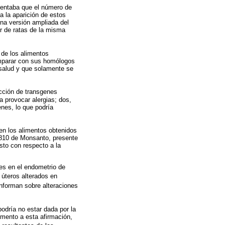
umentaba que el número de
a la aparición de estos
 una versión ampliada del
r de ratas de la misma
 de los alimentos
omparar con sus homólogos
salud y que solamente se
ucción de transgenes
a provocar alergias; dos,
nes, lo que podría
en los alimentos obtenidos
N810 de Monsanto, presente
sto con respecto a la
nes en el endometrio de
úteros alterados en
informan sobre alteraciones
odría no estar dada por la
umento a esta afirmación,