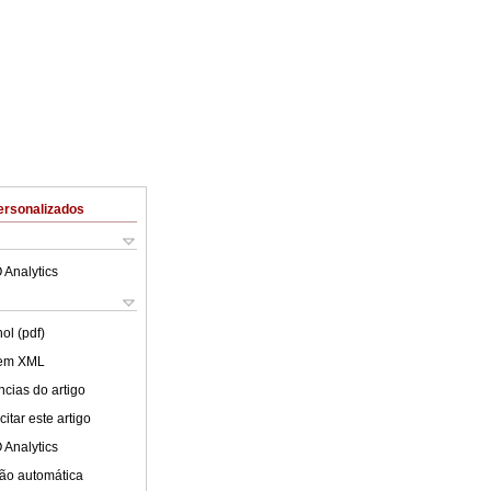
ersonalizados
 Analytics
ol (pdf)
 em XML
cias do artigo
itar este artigo
 Analytics
ão automática