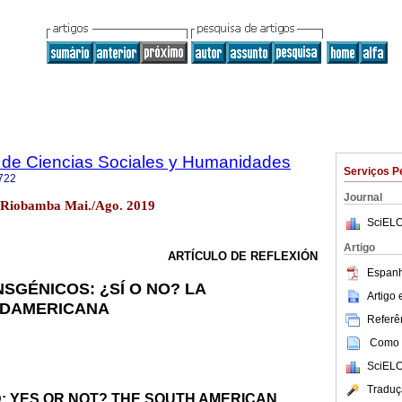
 de Ciencias Sociales y Humanidades
Serviços P
722
Journal
 Riobamba Mai./Ago. 2019
SciELO
Artigo
ARTÍCULO DE REFLEXIÓN
Espanh
SGÉNICOS: ¿SÍ O NO? LA
Artigo
UDAMERICANA
Referên
Como c
SciELO
Traduç
: YES OR NOT? THE SOUTH AMERICAN