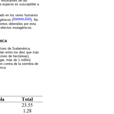
resultantes de las
ta especie es susceptible a
tado en los seres humanos
Domingo 2016
génicos (
). No
mentos obtenidos por esta
s efectos mutagénicos,
RICA
aíses de Sudamérica.
án entre los diez que más
lones de hectáreas),
ugar, más de 1 millón)
en contra de la siembra de
rica.