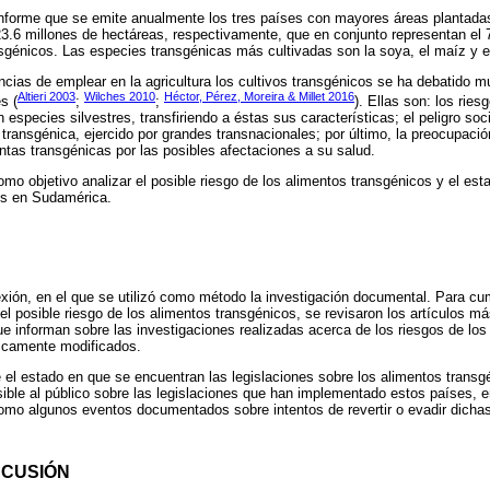
 informe que se emite anualmente los tres países con mayores áreas plantada
23.6 millones de hectáreas, respectivamente, que en conjunto representan el 7
sgénicos. Las especies transgénicas más cultivadas son la soya, el maíz y 
cias de emplear en la agricultura los cultivos transgénicos se ha debatido m
Altieri 2003
Wilches 2010
Héctor, Pérez, Moreira & Millet 2016
s (
;
;
). Ellas son: los ries
especies silvestres, transfiriendo a éstas sus características; el peligro soc
 transgénica, ejercido por grandes transnacionales; por último, la preocupac
ntas transgénicas por las posibles afectaciones a su salud.
omo objetivo analizar el posible riesgo de los alimentos transgénicos y el es
los en Sudamérica.
exión, en el que se utilizó como método la investigación documental. Para cump
 el posible riesgo de los alimentos transgénicos, se revisaron los artículos m
e informan sobre las investigaciones realizadas acerca de los riesgos de los
ticamente modificados.
e el estado en que se encuentran las legislaciones sobre los alimentos trans
sible al público sobre las legislaciones que han implementado estos países, 
mo algunos eventos documentados sobre intentos de revertir o evadir dichas
SCUSIÓN