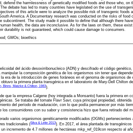
, defend the harmlessness of genetically modified foods and those who, on 
The debate has led to many countries have legislated on the use of transgen
jectives of this article were to analyze the possible risk of transgenic foods 
 South America. A Documentary research was conducted on the risks of food
 the subcontinent. The study made it possible to define that although there hav
 human health, the data are inconclusive. As for the laws on them, these exist
eir durability is not guaranteed, which could cause damage to consumers.
food; GMOs; bioethics
helicoidal del ácido desoxirribonucleico (ADN) y descifrado el código genético
 manipular la composición genética de los organismos sin tener que depender
a era de la introducción de genes foráneos en el genoma de organismos de 
obtuvo la primera planta transgénica en el laboratorio de Mary-Dell Chilton d
n, Binns, Matzke & Chilton, 1983
).
de que la empresa Calgene (hoy integrada a Monsanto) fuera la primera en co
génicas. Se trataba del tomate Flavr Savr, cuya principal propiedad, obtenida 
amiento del período de maduración, con lo que podía permanecer por más tiem
 los consumidores con su sabor y consistencia hizo que fuera retirado del m
erado varios organismos genéticamente modificados (OGMs) pertenecientes al
Silva & Leite 2013
es tradicionales (
). En 2017, el área plantada de transgénicos
 un incremento de 4.7 millones de hectáreas mkp_ref_019con respecto al año 