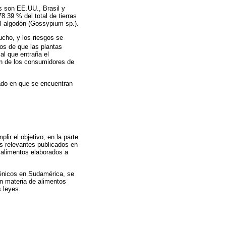
s son EE.UU., Brasil y
8.39 % del total de tierras
el algodón (Gossypium sp.).
ucho, y los riesgos se
gos de que las plantas
ial que entraña el
ión de los consumidores de
tado en que se encuentran
lir el objetivo, en la parte
ás relevantes publicados en
 alimentos elaborados a
génicos en Sudamérica, se
en materia de alimentos
 leyes.