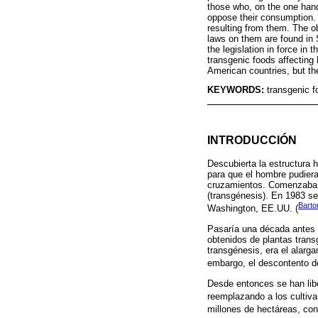
those who, on the one hand
oppose their consumption. 
resulting from them. The ob
laws on them are found in
the legislation in force in
transgenic foods affecting
American countries, but th
KEYWORDS:
transgenic 
INTRODUCCIÓN
Descubierta la estructura 
para que el hombre pudiera
cruzamientos. Comenzaba l
(transgénesis). En 1983 se 
Barto
Washington, EE.UU. (
Pasaría una década antes 
obtenidos de plantas trans
transgénesis, era el alarg
embargo, el descontento de
Desde entonces se han lib
reemplazando a los cultivar
millones de hectáreas, con