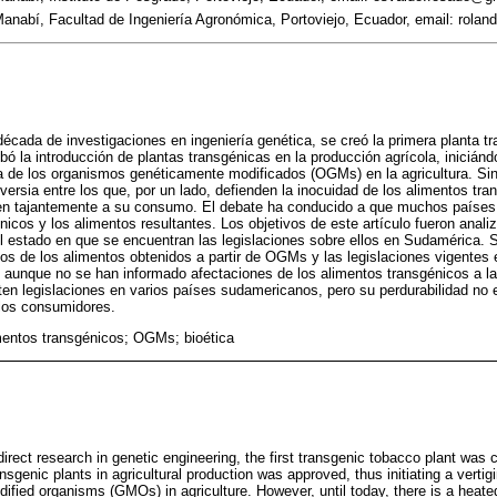
anabí, Facultad de Ingeniería Agronómica, Portoviejo, Ecuador, email: rol
cada de investigaciones en ingeniería genética, se creó la primera planta t
ó la introducción de plantas transgénicas en la producción agrícola, iniciánd
a de los organismos genéticamente modificados (OGMs) en la agricultura. Si
ersia entre los que, por un lado, defienden la inocuidad de los alimentos tra
n tajantemente a su consumo. El debate ha conducido a que muchos países 
nicos y los alimentos resultantes. Los objetivos de este artículo fueron analiz
l estado en que se encuentran las legislaciones sobre ellos en Sudamérica. S
os de los alimentos obtenidos a partir de OGMs y las legislaciones vigentes 
ue aunque no se han informado afectaciones de los alimentos transgénicos a l
en legislaciones en varios países sudamericanos, pero su perdurabilidad no e
 los consumidores.
mentos transgénicos; OGMs; bioética
direct research in genetic engineering, the first transgenic tobacco plant was
ransgenic plants in agricultural production was approved, thus initiating a verti
dified organisms (GMOs) in agriculture. However, until today, there is a heat