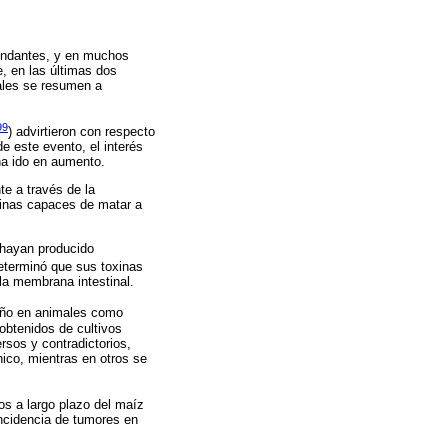
bundantes, y en muchos
, en las últimas dos
ales se resumen a
99
) advirtieron con respecto
e este evento, el interés
 ha ido en aumento.
te a través de la
oxinas capaces de matar a
 hayan producido
determinó que sus toxinas
la membrana intestinal.
 año en animales como
obtenidos de cultivos
rsos y contradictorios,
nico, mientras en otros se
cos a largo plazo del maíz
incidencia de tumores en