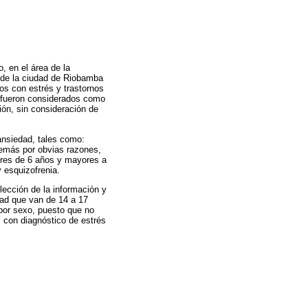
o, en el área de la
o de la ciudad de Riobamba
os con estrés y trastornos
s fueron considerados como
ción, sin consideración de
ansiedad, tales como:
además por obvias razones,
nores de 6 años y mayores a
 esquizofrenia.
lección de la información y
edad que van de 14 a 17
 por sexo, puesto que no
s con diagnóstico de estrés