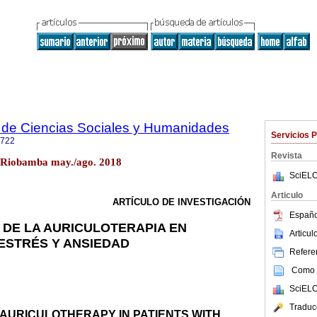
 de Ciencias Sociales y Humanidades
Servicios 
6722
Revista
 Riobamba may./ago. 2018
SciELO
Articulo
ARTÍCULO DE INVESTIGACIÓN
Españo
 DE LA AURICULOTERAPIA EN
Articu
ESTRÉS Y ANSIEDAD
Referen
Como c
SciELO
Traduc
 AURICULOTHERAPY IN PATIENTS WITH