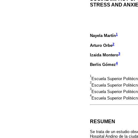
STRESS AND ANXI
1
Nayela Martín
2
Arturo Orbe
3
Izaida Montero
4
Berlis Gómez
1
Escuela Superior Politéc
2
Escuela Superior Politéc
3
Escuela Superior Politéc
4
Escuela Superior Politéc
RESUMEN
Se trata de un estudio obse
Hospital Andino de la ciud