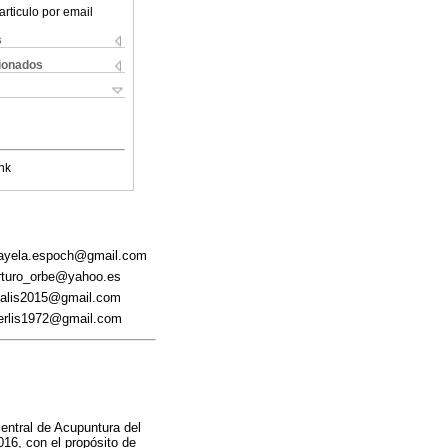
articulo por email
s
cionados
nk
: nayela.espoch@gmail.com
arturo_orbe@yahoo.es
izalis2015@gmail.com
 berlis1972@gmail.com
central de Acupuntura del
16, con el propósito de