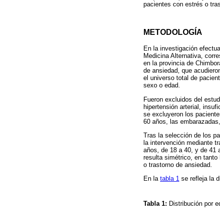
pacientes con estrés o tra
METODOLOGÍA
En la investigación efectua
Medicina Alternativa, corr
en la provincia de Chimbor
de ansiedad, que acudieron
el universo total de pacien
sexo o edad.
Fueron excluidos del estud
hipertensión arterial, ins
se excluyeron los paciente
60 años, las embarazadas,
Tras la selección de los p
la intervención mediante t
años, de 18 a 40, y de 41 
resulta simétrico, en tant
o trastorno de ansiedad.
En la
tabla 1
se refleja la 
Tabla 1:
Distribución por 