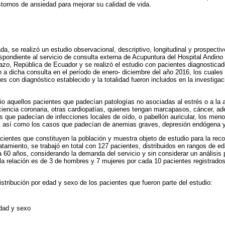
stornos de ansiedad para mejorar su calidad de vida.
da, se realizó un estudio observacional, descriptivo, longitudinal y prospectiv
espondiente al servicio de consulta externa de Acupuntura del Hospital Andin
azo, República de Ecuador y se realizó el estudio con pacientes diagnosticad
 a dicha consulta en el período de enero- diciembre del año 2016, los cuale
tes con diagnóstico establecido y la totalidad fueron incluidos en la investiga
io aquellos pacientes que padecían patologías no asociadas al estrés o a la 
uficiencia coronaria, otras cardiopatías, quienes tengan marcapasos, cáncer, 
s que padecían de infecciones locales de oído, o pabellón auricular, los me
 así como los casos que padecían de anemias graves, depresión endógena y
acientes que constituyen la población y muestra objeto de estudio para la reco
ratamiento, se trabajó en total con 127 pacientes, distribuidos en rangos de 
a 60 años, considerando la demanda del servicio y sin considerar un análisis
o la relación es de 3 de hombres y 7 mujeres por cada 10 pacientes registrado
distribución por edad y sexo de los pacientes que fueron parte del estudio:
edad y sexo