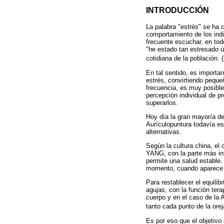
INTRODUCCIÓN
La palabra "estrés" se ha 
comportamiento de los indi
frecuente escuchar, en tod
"he estado tan estresado úl
cotidiana de la población. (
En tal sentido, es import
estrés, convirtiendo peque
frecuencia, es muy posible
percepción individual de p
superarlos.
Hoy día la gran mayoría de
Aurículopuntura todavía es
alternativas.
Según la cultura china, el
YANG, con la parte más int
permite una salud estable.
momento, cuando aparece 
Para restablecer el equilib
agujas, con la función tera
cuerpo y en el caso de la 
tanto cada punto de la orej
Es por eso que el objetivo 