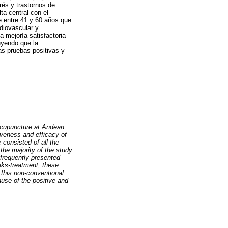
rés y trastornos de
ta central con el
e entre 41 y 60 años que
rdiovascular y
 mejoría satisfactoria
uyendo que la
as pruebas positivas y
f Acupuncture at Andean
veness and efficacy of
 consisted of all the
the majority of the study
frequently presented
eks-treatment, these
 this non-conventional
ause of the positive and