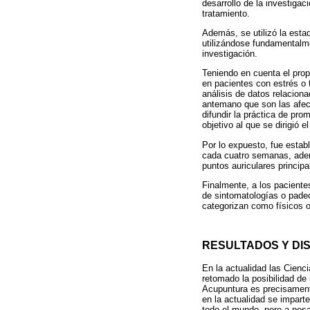
desarrollo de la investigac
tratamiento.
Además, se utilizó la estad
utilizándose fundamentalme
investigación.
Teniendo en cuenta el prop
en pacientes con estrés o t
análisis de datos relaciona
antemano que son las afec
difundir la práctica de pro
objetivo al que se dirigió e
Por lo expuesto, fue estab
cada cuatro semanas, ademá
puntos auriculares princip
Finalmente, a los paciente
de sintomatologías o pade
categorizan como físicos 
RESULTADOS Y DI
En la actualidad las Cienc
retomado la posibilidad de 
Acupuntura es precisamente
en la actualidad se impart
todo el mundo, pero a pesa