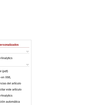
Personalizados
 Analytics
l (pdf)
lo en XML
cias del artículo
itar este artículo
 Analytics
ción automática