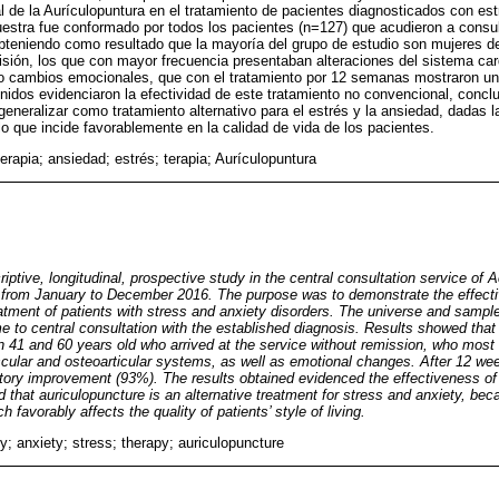
l de la Aurículopuntura en el tratamiento de pacientes diagnosticados con est
estra fue conformado por todos los pacientes (n=127) que acudieron a consul
bteniendo como resultado que la mayoría del grupo de estudio son mujeres d
emisión, los que con mayor frecuencia presentaban alteraciones del sistema ca
mo cambios emocionales, que con el tratamiento por 12 semanas mostraron una
nidos evidenciaron la efectividad de este tratamiento no convencional, concl
generalizar como tratamiento alternativo para el estrés y la ansiedad, dadas l
o que incide favorablemente en la calidad de vida de los pacientes.
terapia; ansiedad; estrés; terapia; Aurículopuntura
criptive, longitudinal, prospective study in the central consultation service o
, from January to December 2016. The purpose was to demonstrate the effecti
atment of patients with stress and anxiety disorders. The universe and sample
e to central consultation with the established diagnosis. Results showed that 
41 and 60 years old who arrived at the service without remission, who most 
ascular and osteoarticular systems, as well as emotional changes. After 12 we
tory improvement (93%). The results obtained evidenced the effectiveness of
 that auriculopuncture is an alternative treatment for stress and anxiety, bec
h favorably affects the quality of patients’ style of living.
y; anxiety; stress; therapy; auriculopuncture