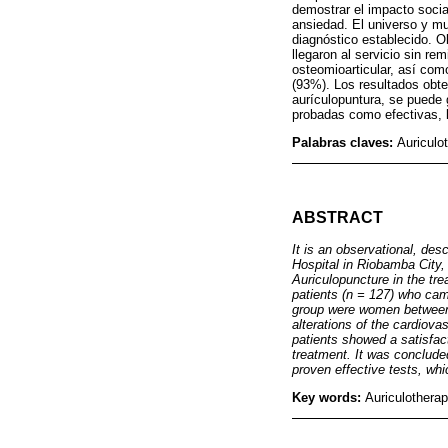
demostrar el impacto socia
ansiedad. El universo y mu
diagnóstico establecido. O
llegaron al servicio sin r
osteomioarticular, así co
(93%). Los resultados obte
aurículopuntura, se puede 
probadas como efectivas, l
Palabras claves:
Auriculo
ABSTRACT
It is an observational, des
Hospital in Riobamba City
Auriculopuncture in the tre
patients (n = 127) who cam
group were women between 
alterations of the cardiov
patients showed a satisfac
treatment. It was concluded
proven effective tests, whic
Key words:
Auriculotherap