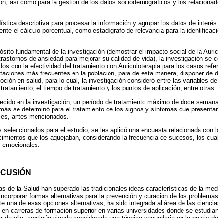
ión, así como para la gestión de los datos sociodemográficos y los relacionad
ística descriptiva para procesar la información y agrupar los datos de interés 
nte el cálculo porcentual, como estadígrafo de relevancia para la identificac
ósito fundamental de la investigación (demostrar el impacto social de la Auric
rastornos de ansiedad para mejorar su calidad de vida), la investigación se c
dos con la efectividad del tratamiento con Auriculoterapia para los casos ref
taciones más frecuentes en la población, para de esta manera, disponer de 
moción en salud, para lo cual, la investigación consideró entre las variables de
l tratamiento, el tiempo de tratamiento y los puntos de aplicación, entre otras.
lecido en la investigación, un período de tratamiento máximo de doce semana
s se determinó para el tratamiento de los signos y síntomas que presentan l
ales, antes mencionados.
s seleccionados para el estudio, se les aplicó una encuesta relacionada con la
cimientos que los aquejaban, considerando la frecuencia de sucesos, los cua
o emocionales.
SCUSIÓN
ias de la Salud han superado las tradicionales ideas características de la med
incorporar formas alternativas para la prevención y curación de los problemas
 una de esas opciones alternativas, ha sido integrada al área de las ciencia
e en carreras de formación superior en varias universidades donde se estudia
r de ello, continúa siendo considerada una técnica secundaria en la praxis de