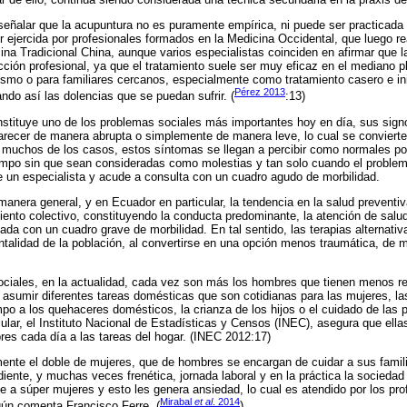
señalar que la acupuntura no es puramente empírica, ni puede ser practicada
r ejercida por profesionales formados en la Medicina Occidental, que luego re
ina Tradicional China, aunque varios especialistas coinciden en afirmar que l
cción profesional, ya que el tratamiento suele ser muy eficaz en el mediano p
ismo o para familiares cercanos, especialmente como tratamiento casero e inic
Pérez 2013
ando así las dolencias que se puedan sufrir. (
:13)
onstituye uno de los problemas sociales más importantes hoy en día, sus sig
recer de manera abrupta o simplemente de manera leve, lo cual se convierte 
n muchos de los casos, estos síntomas se llegan a percibir como normales po
po sin que sean consideradas como molestias y tan solo cuando el problem
 un especialista y acude a consulta con un cuadro agudo de morbilidad.
manera general, y en Ecuador en particular, la tendencia en la salud preventiv
iento colectivo, constituyendo la conducta predominante, la atención de salu
ada con un cuadro grave de morbilidad. En tal sentido, las terapias alternati
ntalidad de la población, al convertirse en una opción menos traumática, de 
ciales, en la actualidad, cada vez son más los hombres que tienen menos re
 o asumir diferentes tareas domésticas que son cotidianas para las mujeres, l
o a los quehaceres domésticos, la crianza de los hijos o el cuidado de las
icular, el Instituto Nacional de Estadísticas y Censos (INEC), asegura que ell
es cada día a las tareas del hogar. (INEC 2012:17)
ente el doble de mujeres, que de hombres se encargan de cuidar a sus famil
iente, y muchas veces frenética, jornada laboral y en la práctica la sociedad
 a súper mujeres y esto les genera ansiedad, lo cual es atendido por los pro
Mirabal
et al
. 2014
gún comenta Francisco Ferre. (
)