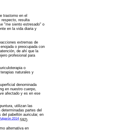
e trastorno en el
 respecto, resulta
ase "me siento estresado" o
nte en la vida diaria y
reacciones extremas de
a, enojada o preocupada con
atención, de ahí que la
jero profesional para
uriculoterapia o
terapias naturales y
superficial denominada
ang en nuestro cuerpo,
 ve afectado y es en ese
puntura, utilizan las
en determinadas partes del
del pabellón auricular, en
Pulgarón 2014
:592).
omo alternativa en