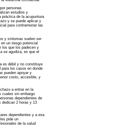
 por personas
alizan estudios y
a práctica de la acupuntura
lazo y se puede aplicar y
ial para contrarrestar las
nos y síntomas suelen ser
en un riesgo potencial
r los que los padecen y
a se agudiza, es que el
a es débil y no constituye
d para los casos en donde
vas pueden apoyar y
menor costo, accesible, y
chazo a entrar en la
as cuales sin embargo
 personas dependientes de
as dedican 2 horas y 13
iares dependientes y a esa
 les pide un
fesionales de la salud