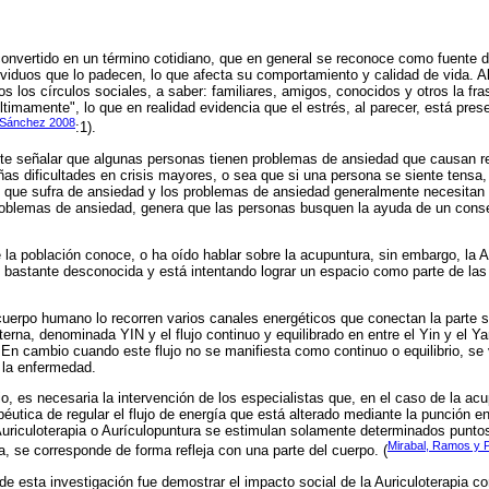
convertido en un término cotidiano, que en general se reconoce como fuente d
viduos que lo padecen, lo que afecta su comportamiento y calidad de vida. Al
os los círculos sociales, a saber: familiares, amigos, conocidos y otros la fr
timamente", lo que en realidad evidencia que el estrés, al parecer, está prese
Sánchez 2008
:1).
ante señalar que algunas personas tienen problemas de ansiedad que causan 
ñas dificultades en crisis mayores, o sea que si una persona se siente tens
 que sufra de ansiedad y los problemas de ansiedad generalmente necesitan 
roblemas de ansiedad, genera que las personas busquen la ayuda de un conse
 la población conoce, o ha oído hablar sobre la acupuntura, sin embargo, la A
 bastante desconocida y está intentando lograr un espacio como parte de las 
 cuerpo humano lo recorren varios canales energéticos que conectan la parte 
erna, denominada YIN y el flujo continuo y equilibrado en entre el Yin y el Y
 En cambio cuando este flujo no se manifiesta como continuo o equilibrio, se
la enfermedad.
rio, es necesaria la intervención de los especialistas que, en el caso de la acu
péutica de regular el flujo de energía que está alterado mediante la punción 
Auriculoterapia o Aurículopuntura se estimulan solamente determinados puntos 
Mirabal, Ramos y 
a, se corresponde de forma refleja con una parte del cuerpo. (
de esta investigación fue demostrar el impacto social de la Auriculoterapia c