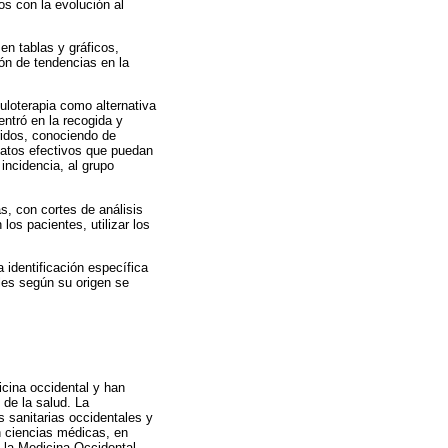
os con la evolución al
en tablas y gráficos,
ión de tendencias en la
uloterapia como alternativa
entró en la recogida y
eridos, conociendo de
datos efectivos que puedan
 incidencia, al grupo
s, con cortes de análisis
os pacientes, utilizar los
 identificación específica
les según su origen se
icina occidental y han
 de la salud. La
s sanitarias occidentales y
n ciencias médicas, en
 la Medicina Occidental.