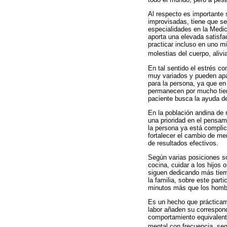
Al respecto es importante 
improvisadas, tiene que se
especialidades en la Medic
aporta una elevada satisfa
practicar incluso en uno m
molestias del cuerpo, alivi
En tal sentido el estrés c
muy variados y pueden apa
para la persona, ya que e
permanecen por mucho tiem
paciente busca la ayuda de
En la población andina de 
una prioridad en el pensam
la persona ya está complic
fortalecer el cambio de me
de resultados efectivos.
Según varias posiciones so
cocina, cuidar a los hijos
siguen dedicando más tiemp
la familia, sobre este part
minutos más que los hombr
Es un hecho que prácticam
labor añaden su correspond
comportamiento equivalente
mental con frecuencia, se