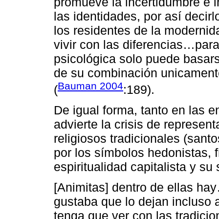
promueve la incertidumbre e in
las identidades, por así decir
los residentes de la modernida
vivir con las diferencias…para
psicológica solo puede basars
de su combinación unicamente
Bauman 2004
(
:189).
De igual forma, tanto en las e
advierte la crisis de represen
religiosos tradicionales (sant
por los símbolos hedonistas, f
espiritualidad capitalista y su
[Animitas] dentro de ellas hay
gustaba que lo dejan incluso a
tenga que ver con las tradici