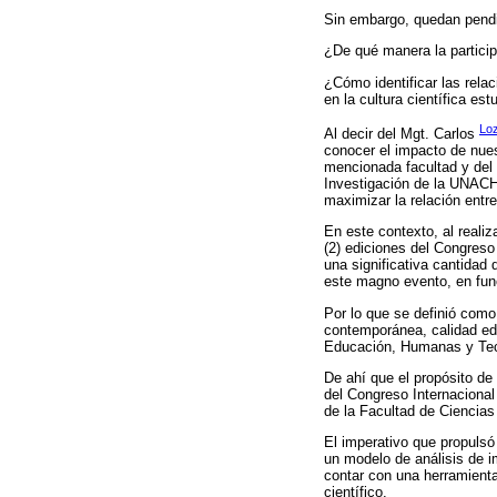
Sin embargo, quedan pendie
¿De qué manera la particip
¿Cómo identificar las rela
en la cultura científica estu
Loz
Al decir del Mgt. Carlos
conocer el impacto de nues
mencionada facultad y del 
Investigación de la UNACH,
maximizar la relación entre
En este contexto, al reali
(2) ediciones del Congreso
una significativa cantidad
este magno evento, en funci
Por lo que se definió como
contemporánea, calidad educ
Educación, Humanas y Te
De ahí que el propósito de 
del Congreso Internacional
de la Facultad de Ciencia
El imperativo que propulsó
un modelo de análisis de i
contar con una herramienta
científico.