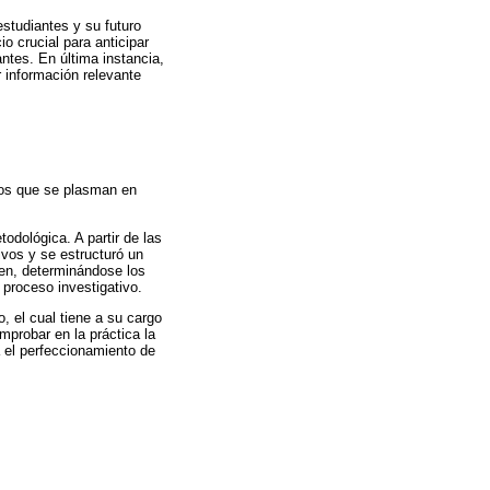
estudiantes y su futuro
o crucial para anticipar
ntes. En última instancia,
r información relevante
dos que se plasman en
odológica. A partir de las
ivos y se estructuró un
nen, determinándose los
l proceso investigativo.
 el cual tiene a su cargo
mprobar en la práctica la
a el perfeccionamiento de