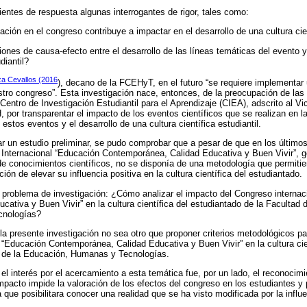
ntes de respuesta algunas interrogantes de rigor, tales como:
ación en el congreso contribuye a impactar en el desarrollo de una cultura cie
ciones de causa-efecto entre el desarrollo de las líneas temáticas del evento 
diantil?
a Cevallos (2016
), decano de la FCEHyT, en el futuro “se requiere implementar
tro congreso”. Esta investigación nace, entonces, de la preocupación de las 
Centro de Investigación Estudiantil para el Aprendizaje (CIEA), adscrito al V
 por transparentar el impacto de los eventos científicos que se realizan en la
 estos eventos y el desarrollo de una cultura científica estudiantil.
zar un estudio preliminar, se pudo comprobar que a pesar de que en los último
 Internacional “Educación Contemporánea, Calidad Educativa y Buen Vivir”, 
 de conocimientos científicos, no se disponía de una metodología que permitie
ón de elevar su influencia positiva en la cultura científica del estudiantado.
 problema de investigación: ¿Cómo analizar el impacto del Congreso internac
ativa y Buen Vivir” en la cultura científica del estudiantado de la Facultad 
cnologías?
la presente investigación no sea otro que proponer criterios metodológicos pa
 “Educación Contemporánea, Calidad Educativa y Buen Vivir” en la cultura cie
s de la Educación, Humanas y Tecnologías.
 el interés por el acercamiento a esta temática fue, por un lado, el reconocim
mpacto impide la valoración de los efectos del congreso en los estudiantes y 
 que posibilitara conocer una realidad que se ha visto modificada por la influ