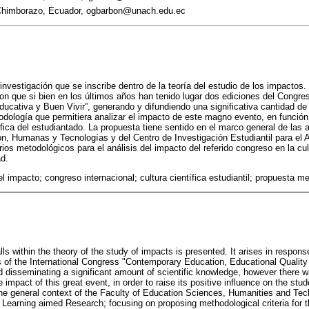
 Chimborazo, Ecuador, ogbarbon@unach.edu.ec
nvestigación que se inscribe dentro de la teoría del estudio de los impactos
on que si bien en los últimos años han tenido lugar dos ediciones del Congre
cativa y Buen Vivir”, generando y difundiendo una significativa cantidad de 
dología que permitiera analizar el impacto de este magno evento, en función 
tífica del estudiantado. La propuesta tiene sentido en el marco general de las 
ón, Humanas y Tecnologías y del Centro de Investigación Estudiantil para el
rios metodológicos para el análisis del impacto del referido congreso en la cult
ad.
el impacto; congreso internacional; cultura científica estudiantil; propuesta m
ls within the theory of the study of impacts is presented. It arises in response
ns of the International Congress "Contemporary Education, Educational Qualit
d disseminating a significant amount of scientific knowledge, however there w
impact of this great event, in order to raise its positive influence on the stude
e general context of the Faculty of Education Sciences, Humanities and Tech
earning aimed Research; focusing on proposing methodological criteria for t