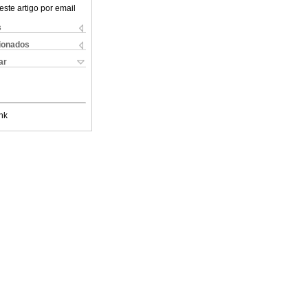
este artigo por email
s
cionados
ar
nk