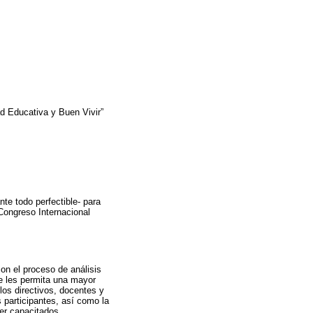
d Educativa y Buen Vivir”
te todo perfectible- para
Congreso Internacional
on el proceso de análisis
ue les permita una mayor
los directivos, docentes y
participantes, así como la
er capacitados.