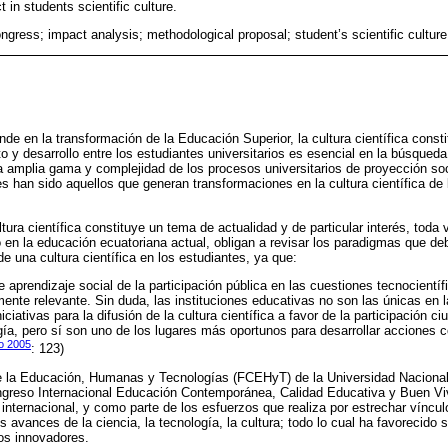
in students scientific culture.
ongress; impact analysis; methodological proposal; student’s scientific culture
nde en la transformación de la Educación Superior, la cultura científica const
o y desarrollo entre los estudiantes universitarios es esencial en la búsqueda
 amplia gama y complejidad de los procesos universitarios de proyección soci
es han sido aquellos que generan transformaciones en la cultura científica de
ltura científica constituye un tema de actualidad y de particular interés, tod
en la educación ecuatoriana actual, obligan a revisar los paradigmas que debe
e una cultura científica en los estudiantes, ya que:
aprendizaje social de la participación pública en las cuestiones tecnocientíf
nte relevante. Sin duda, las instituciones educativas no son las únicas en 
ciativas para la difusión de la cultura científica a favor de la participación c
ogía, pero sí son uno de los lugares más oportunos para desarrollar acciones
lo 2005
: 123)
de la Educación, Humanas y Tecnologías (FCEHyT) de la Universidad Nacion
ngreso Internacional Educación Contemporánea, Calidad Educativa y Buen Vi
e internacional, y como parte de los esfuerzos que realiza por estrechar víncul
 avances de la ciencia, la tecnología, la cultura; todo lo cual ha favorecid
os innovadores.