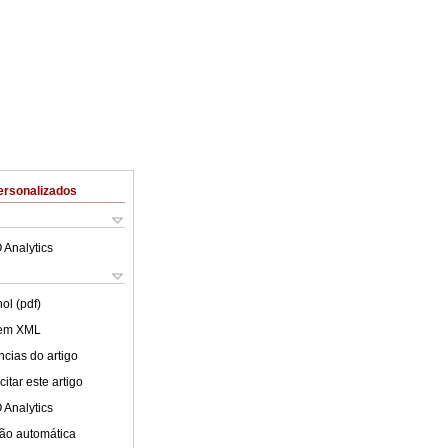
ersonalizados
 Analytics
ol (pdf)
 em XML
cias do artigo
itar este artigo
 Analytics
ão automática