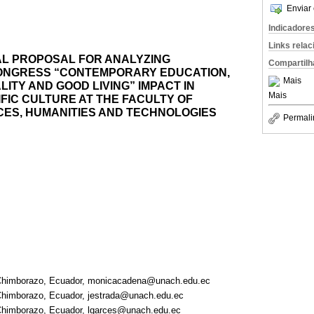
Enviar 
Indicadore
Links rela
L PROPOSAL FOR ANALYZING
Compartilh
ONGRESS “CONTEMPORARY EDUCATION,
Mais
ITY AND GOOD LIVING” IMPACT IN
Mais
FIC CULTURE AT THE FACULTY OF
CES, HUMANITIES AND TECHNOLOGIES
Permali
 Chimborazo, Ecuador, monicacadena@unach.edu.ec
Chimborazo, Ecuador, jestrada@unach.edu.ec
 Chimborazo, Ecuador, lgarces@unach.edu.ec