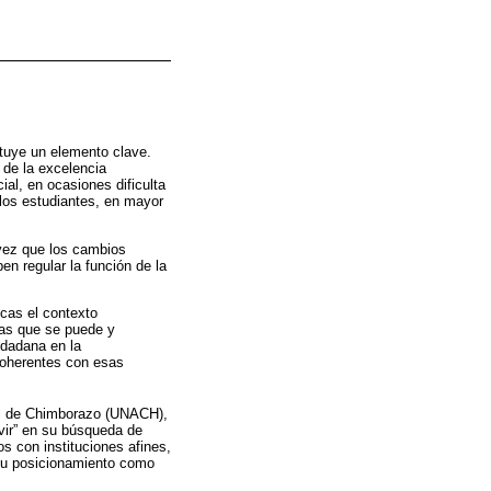
ituye un elemento clave.
 de la excelencia
al, en ocasiones dificulta
 los estudiantes, en mayor
a vez que los cambios
n regular la función de la
icas el contexto
las que se puede y
iudadana en la
 coherentes con esas
al de Chimborazo (UNACH),
vir” en su búsqueda de
os con instituciones afines,
o su posicionamiento como