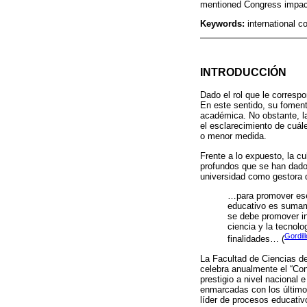
mentioned Congress impact 
Keywords:
international c
INTRODUCCIÓN
Dado el rol que le correspo
En este sentido, su foment
académica. No obstante, la
el esclarecimiento de cuál
o menor medida.
Frente a lo expuesto, la cu
profundos que se han dado 
universidad como gestora d
…para promover ese 
educativo es sumame
se debe promover ini
ciencia y la tecnol
Gordil
finalidades… (
La Facultad de Ciencias 
celebra anualmente el “Co
prestigio a nivel nacional 
enmarcadas con los últimos
líder de procesos educativ