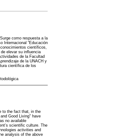
. Surge como respuesta a la
so Internacional “Educación
conocimientos científicos,
de elevar su influencia
actividades de la Facultad
 Aprendizaje de la UNACH y
ura científica de los
etodológica
 to the fact that, in the
y and Good Living" have
as no available
nt’s scientific culture. The
nologies activities and
he analysis of the above