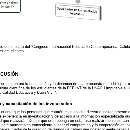
is del impacto del “Congreso Internacional Educación Contemporánea, Calida
 los estudiantes
SCUSIÓN
lo se presentará la concepción y la dinámica de una propuesta metodológica- an
cultura científica de los estudiantes de la FCEHyT de la UNACH imputable al “
Calidad Educativa y Buen Vivir”.
ón y capacitación de los involucrados
cuenta que las personas que estarán relacionadas directa o indirectamente c
e experiencia en investigación y de acceso a la información especializada q
d que realizarán. De ahí que se proponga en esta fase realizar reuniones con 
n este momento es conveniente buscar el compromiso y la cooperación de los 
dades, mediante la creación de grupos de trabajo que posteriormente deben s