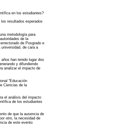
ntífica en los estudiantes?
y los resultados esperados
 una metodología para
autoridades de la
icerrectorado de Posgrado e
 universidad, de cara a
s años han tenido lugar dos
generando y difundiendo
ra analizar el impacto de
ional “Educación
de Ciencias de la
ra el análisis del impacto
ntífica de los estudiantes
iento de que la ausencia de
por otro, la necesidad de
encia de este evento