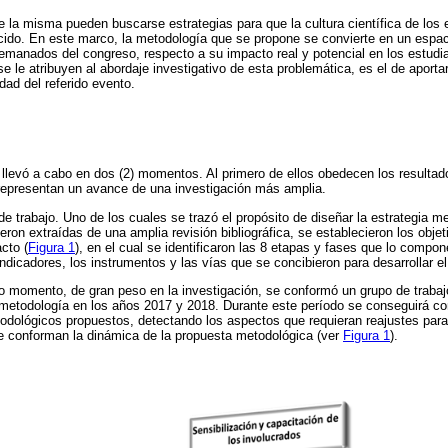
e la misma pueden buscarse estrategias para que la cultura científica de los 
cido. En este marco, la metodología que se propone se convierte en un espaci
emanados del congreso, respecto a su impacto real y potencial en los estudia
se le atribuyen al abordaje investigativo de esta problemática, es el de aporta
idad del referido evento.
 llevó a cabo en dos (2) momentos. Al primero de ellos obedecen los resulta
 representan un avance de una investigación más amplia.
e trabajo. Uno de los cuales se trazó el propósito de diseñar la estrategia met
ron extraídas de una amplia revisión bibliográfica, se establecieron los objet
cto (
Figura 1
), en el cual se identificaron las 8 etapas y fases que lo compo
 indicadores, los instrumentos y las vías que se concibieron para desarrollar e
 momento, de gran peso en la investigación, se conformó un grupo de trabajo,
la metodología en los años 2017 y 2018. Durante este período se conseguirá co
etodológicos propuestos, detectando los aspectos que requieran reajustes par
e conforman la dinámica de la propuesta metodológica (ver
Figura 1
).