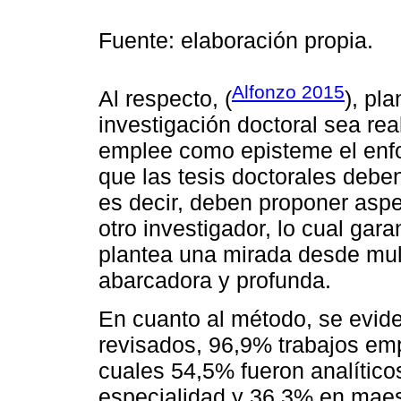
Fuente: elaboración propia.
Alfonzo 2015
Al respecto, (
), pl
investigación doctoral sea r
emplee como episteme el enfo
que las tesis doctorales deben
es decir, deben proponer asp
otro investigador, lo cual gar
plantea una mirada desde mult
abarcadora y profunda.
En cuanto al método, se evide
revisados, 96,9% trabajos emp
cuales 54,5% fueron analítico
especialidad y 36,3% en maest