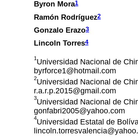
1
Byron Mora
2
Ramón Rodríguez
3
Gonzalo Erazo
4
Lincoln Torres
1
Universidad Nacional de Chi
byrforce1@hotmail.com
2
Universidad Nacional de Chi
r.a.r.p.2015@gmail.com
3
Universidad Nacional de Chi
gonfabri2005@yahoo.com
4
Universidad Estatal de Bolíva
lincoln.torresvalencia@yaho