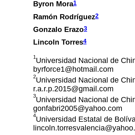
1
Byron Mora
2
Ramón Rodríguez
3
Gonzalo Erazo
4
Lincoln Torres
1
Universidad Nacional de Chi
byrforce1@hotmail.com
2
Universidad Nacional de Chi
r.a.r.p.2015@gmail.com
3
Universidad Nacional de Chi
gonfabri2005@yahoo.com
4
Universidad Estatal de Bolíva
lincoln.torresvalencia@yaho