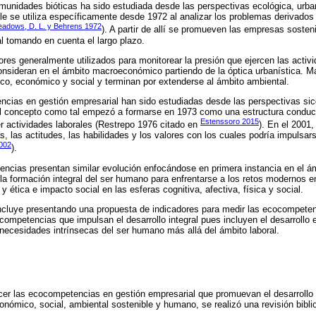
omunidades bióticas ha sido estudiada desde las perspectivas ecológica, urba
ble se utiliza específicamente desde 1972 al analizar los problemas derivados
adows, D. L. y Behrens 1972
). A partir de allí se promueven las empresas sosteni
al tomando en cuenta el largo plazo.
dores generalmente utilizados para monitorear la presión que ejercen las acti
onsideran en el ámbito macroeconómico partiendo de la óptica urbanística. M
co, económico y social y terminan por extenderse al ámbito ambiental.
encias en gestión empresarial han sido estudiadas desde las perspectivas sico
El concepto como tal empezó a formarse en 1973 como una estructura conductu
Estenssoro 2015
r actividades laborales (Restrepo 1976 citado en
). En el 2001,
, las actitudes, las habilidades y los valores con los cuales podría impulsars
002
).
ncias presentan similar evolución enfocándose en primera instancia en el ám
la formación integral del ser humano para enfrentarse a los retos modernos e
 ética e impacto social en las esferas cognitiva, afectiva, física y social.
concluye presentando una propuesta de indicadores para medir las ecocompete
ompetencias que impulsan el desarrollo integral pues incluyen el desarrollo 
 necesidades intrínsecas del ser humano más allá del ámbito laboral.
ecer las ecocompetencias en gestión empresarial que promuevan el desarrollo 
onómico, social, ambiental sostenible y humano, se realizó una revisión biblio