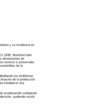
urbano y su incidencia en
 En 1938, Mumford trató
las dimensiones de
a correcto si preservaba
sostenibles de la
 detallando los problemas
clinación de la producción
ara establecer una
de ecodesarrollo señalando
decisión, pudiendo existir