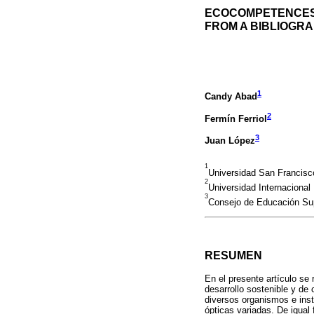
ECOCOMPETENCES
FROM A BIBLIOGRA
1
Candy Abad
2
Fermín Ferriol
3
Juan López
1
Universidad San Francisc
2
Universidad Internacional
3
Consejo de Educación Su
RESUMEN
En el presente artículo se 
desarrollo sostenible y de
diversos organismos e inst
ópticas variadas. De igual