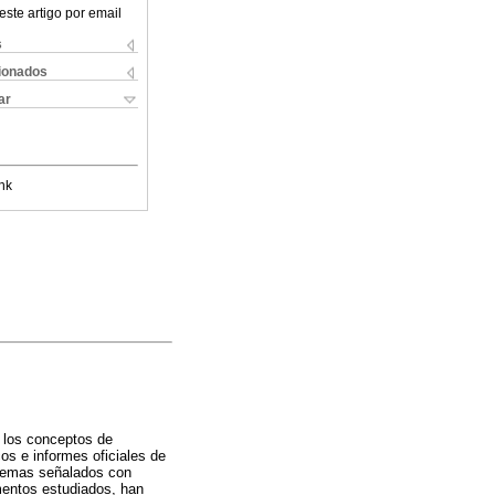
este artigo por email
s
cionados
ar
nk
e los conceptos de
os e informes oficiales de
s temas señalados con
mentos estudiados, han