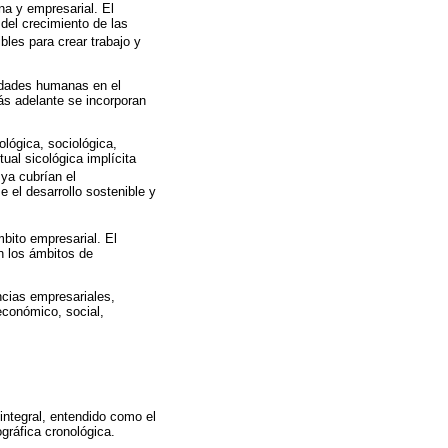
na y empresarial. El
 del crecimiento de las
bles para crear trabajo y
vidades humanas en el
ás adelante se incorporan
lógica, sociológica,
al sicológica implícita
 ya cubrían el
e el desarrollo sostenible y
bito empresarial. El
n los ámbitos de
ncias empresariales,
económico, social,
integral, entendido como el
gráfica cronológica.