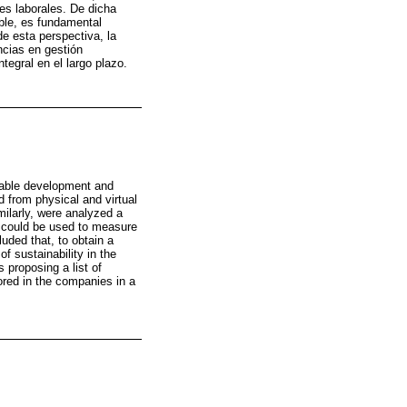
des laborales. De dicha
ible, es fundamental
de esta perspectiva, la
ncias en gestión
tegral en el largo plazo.
inable development and
 from physical and virtual
milarly, were analyzed a
t could be used to measure
uded that, to obtain a
f sustainability in the
 proposing a list of
ored in the companies in a