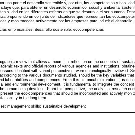
por una parte el desarrollo sostenible y, por otra, las competencias y habilida
oncluye que, para obtener un desarrollo económico, social y ambiental sosten
tenibilidad en las diferentes esferas en que se desarrolla el ser humano. Des
naliza proponiendo un conjunto de indicadores que representan las ecocompete
das y monitoreadas activamente por las empresas para inducir el desarrollo in
ias empresariales; desarrollo sostenible; ecocompetencias
liographic review that allows a theoretical reflection on the concepts of susta
emic texts and official reports of various agencies and institutions, obtained
 issues identified with varied perspectives, were chronologically reviewed. Si
, according to the various documents studied, should be the key variables tha
 labor abilities and competences. From this historical exploration, it is concl
l and environmental development, it is fundamental to integrate the concept o
the human being develops. From this perspective, the analytical research ends
epresent the eco-competences that should be incorporated and actively monit
tainability in the long term.
es; management skills; sustainable development