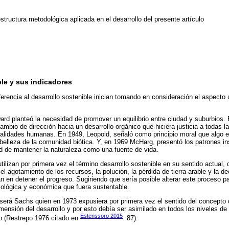
structura metodológica aplicada en el desarrollo del presente artículo
ble y sus indicadores
erencia al desarrollo sostenible inician tomando en consideración el aspecto 
d planteó la necesidad de promover un equilibrio entre ciudad y suburbios.
ambio de dirección hacia un desarrollo orgánico que hiciera justicia a todas 
alidades humanas. En 1949, Leopold, señaló como principio moral que algo er
y belleza de la comunidad biótica. Y, en 1969 McHarg, presentó los patrones in
d de mantener la naturaleza como una fuente de vida.
ilizan por primera vez el término desarrollo sostenible en su sentido actual,
l agotamiento de los recursos, la polución, la pérdida de tierra arable y la de
an en detener el progreso. Sugiriendo que sería posible alterar este proceso p
cológica y económica que fuera sustentable.
será Sachs quien en 1973 expusiera por primera vez el sentido del concepto 
ensión del desarrollo y por esto debía ser asimilado en todos los niveles de 
Estenssoro 2015
o (Restrepo 1976 citado en
: 87).