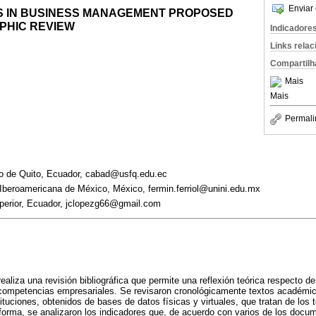
Enviar 
 IN BUSINESS MANAGEMENT PROPOSED
PHIC REVIEW
Indicadore
Links rela
Compartilh
Mais
Mais
Permali
o de Quito, Ecuador, cabad@usfq.edu.ec
 Iberoamericana de México, México, fermin.ferriol@unini.edu.mx
perior, Ecuador, jclopezg66@gmail.com
realiza una revisión bibliográfica que permite una reflexión teórica respecto d
 competencias empresariales. Se revisaron cronológicamente textos académic
ituciones, obtenidos de bases de datos físicas y virtuales, que tratan de lo
 forma, se analizaron los indicadores que, de acuerdo con varios de los docu