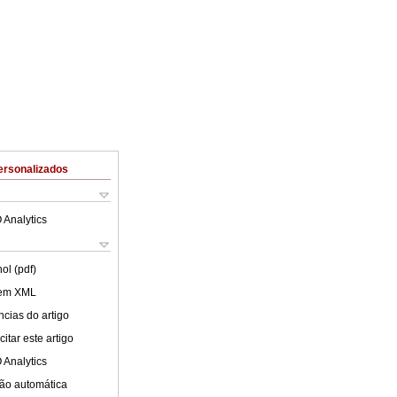
ersonalizados
 Analytics
ol (pdf)
 em XML
cias do artigo
itar este artigo
 Analytics
ão automática