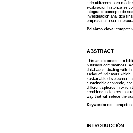
sido utilizados para medir 
exploración histórica se c
integrar el concepto de sos
investigación analítica fi
empresarial a ser incorpora
Palabras clave:
competenc
ABSTRACT
This article presents a bib
business competences. Acad
databases, dealing with the
series of indicators which
sustainable development and
sustainable economic, socia
different spheres in which 
combined indicators that r
way that will induce the sus
Keywords:
eco-competenc
INTRODUCCIÓN