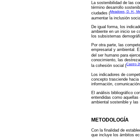
La sostenibilidad de las c
término desarrollo sosteni
Meadows, D. H., Me
ciudades (
aumentar la inclusión soci
De igual forma, los indica
ambiente en un inicio se c
los subsistemas demográfi
Por otra parte, las compet
empresarial y ambiental. 
del ser humano para ejerce
conocimiento, las destrezas
Castro 2
la cohesión social (
Los indicadores de compete
concepto trasciende hacia 
información, comunicación y
El análisis bibliográfico 
entendidas como aquellas c
ambiental sostenible y las
METODOLOGÍA
Con la finalidad de establ
que incluye los ámbitos ec