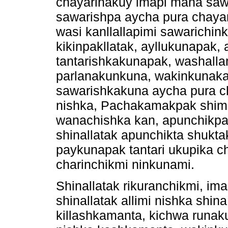
chayarinakuy imapi mana saw
sawarishpa aycha pura chaya
wasi kanllallapimi sawarichi
kikinpakllatak, ayllukunapak
tantarishkakunapak, washallami
parlanakunkuna, wakinkunaka 
sawarishkakuna aycha pura 
nishka, Pachakamakpak shimi
wanachishka kan, apunchikpa
shinallatak apunchikta shukta
paykunapak tantari ukupika 
charinchikmi ninkunami.
Shinallatak rikuranchikmi, im
shinallatak allimi nishka shi
killashkamanta, kichwa runak