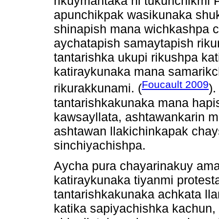
rikuymantaka ni tukunchikmi 
apunchikpak wasikunaka shuk
shinapish mana wichkashpa c
aychatapish samaytapish riku
tantarishka ukupi rikushpa ka
katiraykunaka mana samarik
Foucault 2009
rikurakkunami. (
)
tantarishkakunaka mana hapi
kawsayllata, ashtawankarin 
ashtawan llakichinkapak chay
sinchiyachishpa.
Aycha pura chayarinakuy ama 
katiraykunaka tiyanmi prote
tantarishkakunaka achkata l
katika sapiyachishka kachun,