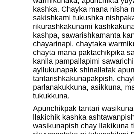
warmikunaka, apunchikta yuy
kashka. Chayka mana nisha n
sakishkami tukushka nishpak
rikurashkakunami kashkakun
kashpa, sawarishkamanta ka
chayarinapi, chaytaka warmik
chayta mana paktachikpika s
kanlla pampallapimi sawarich
ayllukunapak shinallatak ap
tantarishkakunapakpish, chayk
parlanakukkuna, asikkuna, man
tukukkuna.
Apunchikpak tantari wasikun
llakichik kashka ashtawanpis
wasikunapish chay llakikuna