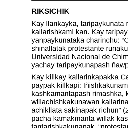
RIKSICHIK
Kay llankayka, taripaykunata
kallarishkami kan. Kay tarip
yanpaykunataka charinchu: “C
shinallatak protestante runa
Universidad Nacional de Chi
yachay taripaykunapash ñawp
Kay killkay kallarinkapakka C
paypak killkapi: Iñishkakunama
kashkamantapash rimashka, k
willachishkakunawan kallarin
achikllata sakinapak richun”
pacha kamakmanta willak kas
tantarishkakunapak, “protes