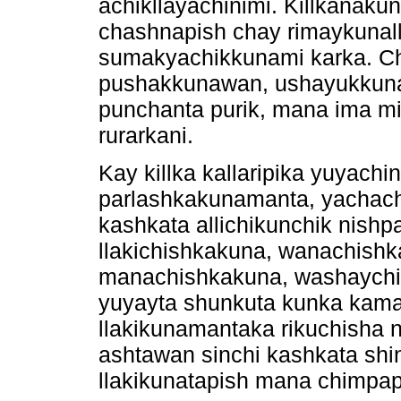
achikllayachinimi. Killkanaku
chashnapish chay rimaykunal
sumakyachikkunami karka. C
pushakkunawan, ushayukkuna
punchanta purik, mana ima m
rurarkani.
Kay killka kallaripika yuyac
parlashkakunamanta, yachachi
kashkata allichikunchik nish
llakichishkakuna, wanachishk
manachishkakuna, washaychi
yuyayta shunkuta kunka kama.
llakikunamantaka rikuchisha
ashtawan sinchi kashkata sh
llakikunatapish mana chimpa