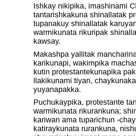
Ishkay nikipika, imashinami 
tantarishkakuna shinallatak p
tupanakuy shinallatak karuyan
warmikunata rikuripak shinalla
kawsay.
Makashpa yallitak mancharina 
karikunapi, wakimpika machas
kutin protestantekunapika pak
llakikunami tiyan, chaykunaka 
yuyanapakka.
Puchukaypika, protestante tan
warmikunata rikurankuna; shi
kariwan ama tuparichun -cha
katiraykunata rurankuna, nish