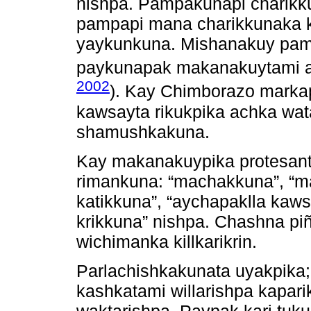
nishpa. Pampakunapi charikk
pampapi mana charikkunaka 
yaykunkuna. Mishanakuy pam
paykunapak makanakuytami a
2002
). Kay Chimborazo markapi
kawsayta rikukpika achka wa
shamushkakuna.
Kay makanakuypika protesant
rimankuna: “machakkuna”, “m
katikkuna”, “aychapaklla kaws
krikkuna” nishpa. Chashna p
wichimanka killkarikrin.
Parlachishkakunata uyakpika
kashkatami willarishpa kapari
waktarishpa. Paypak kari tuku