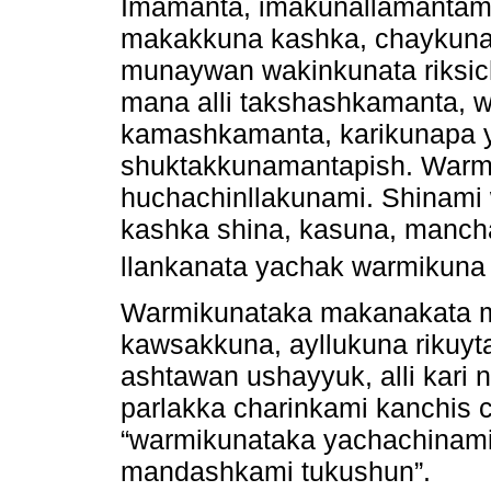
Imamanta, imakunallamantami
makakkuna kashka, chaykuna
munaywan wakinkunata riksich
mana alli takshashkamanta, 
kamashkamanta, karikunapa 
shuktakkunamantapish. Warmi
huchachinllakunami. Shinam
kashka shina, kasuna, manch
llankanata yachak warmikuna
Warmikunataka makanakata ma
kawsakkuna, ayllukuna rikuy
ashtawan ushayyuk, alli kari 
parlakka charinkami kanchis 
“warmikunataka yachachinam
mandashkami tukushun”.