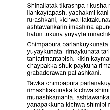
Shinallatak tikrashpa rikush
llankaytapash, yachakmi kani
rurashkani, kichwa llaktakun
ashtawankarin imashina apunc
hatun tukuna yuyayta mirachi
Chimpapura parlankuykunata r
yuyaykunata, rimaykunata tar
tantarimantapish, kikin kayma
chaypakka shuk paykuna rima
grabadorawan pallashkani.
Tawka chimpapura parlanakuy
rimashkakunaka kichwa shimi
munashkamanta, ashtawankari
yanapakkuna kichwa shimipi