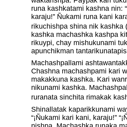
runa kashkatami kashna nin: 
karaju!” Ñukami runa kani ka
rikuchishpa shina nik kashka 
kashka machashka kashpa kit
rikuypi, chay mishukunami tuku
apunchikman tantarikunatapis
Machashpallami ashtawantakka
Chashna machashpami kari w
makakkuna kashka. Kari wan
nikunami kashka. Machashpal
ruranata sinchita rimakak kas
Shinallatak kaparikkunami wa
“¡Ñukami kari kani, karaju!” “
nishpa. Machashka runaka ma