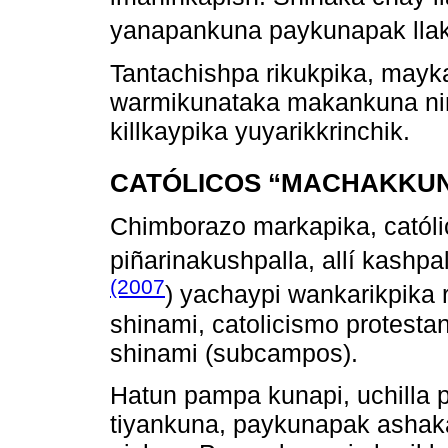
yanapankuna paykunapak llak
Tantachishpa rikukpika, mayk
warmikunataka makankuna ni
killkaypika yuyarikkrinchik.
CATÓLICOS “MACHAKKU
Chimborazo markapika, católi
piñarinakushpalla, allí kash
(2007
) yachaypi wankarikpika 
shinami, catolicismo protest
shinami (subcampos).
Hatun pampa kunapi, uchill
tiyankuna, paykunapak ashak