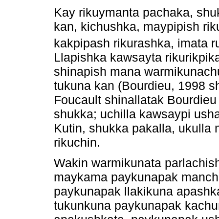
Kay rikuymanta pachaka, shu
kan, kichushka, maypipish rik
kakpipash rikurashka, imata r
Llapishka kawsayta rikurikpika
shinapish mana warmikunachu
tukuna kan (Bourdieu, 1998 sh
Foucault shinallatak Bourdie
shukka; uchilla kawsaypi ush
Kutin, shukka pakalla, ukulla
rikuchin.
Wakin warmikunata parlachis
maykama paykunapak mancharis
paykunapak llakikuna apashka
tukunkuna paykunapak kachun