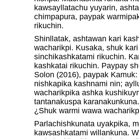
kawsayllatachu yuyarin, ash
chimpapura, paypak warmipak 
rikuchin.
Shinllatak, ashtawan kari kas
wacharikpi. Kusaka, shuk kar
sinchikashkatami rikuchin. K
kashkatai rikuchin. Paypay sh
Solon (2016), paypak Kamuk: 
nishkapika kashnami nin; ayl
wacharikpika ashka kushikuym
tantanakuspa karanakunkuna.
¿Shuk warmi wawa wacharikpi
Parlachishkunata uyakpika, m
kawsashkatami willankuna. 