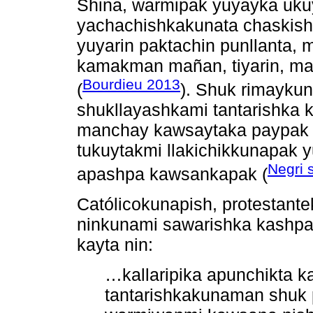
Shina, warmipak yuyayka ukuy
yachachishkakunata chaskish
yuyarin paktachin punllanta
kamakman mañan, tiyarin, man
Bourdieu 2013
(
). Shuk rimayku
shukllayashkami tantarishka
manchay kawsaytaka paypak u
tukuytakmi llakichikkunapak y
Negri 
apashpa kawsankapak (
Católicokunapish, protestant
ninkunami sawarishka kashpal
kayta nin:
…kallaripika apunchikta 
tantarishkakunaman shuk p