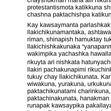
protestantismota katikkuna sh
chashna paktachishpa katiku
Kay kawsaymanta parlashkak
llakichikunamantaka, ashtawa
riman, shinapish hamuktay t
llakichishkakunaka “yanapa
wakimpika yachashka hawalla
rikuyta ari nishkata hatunyach
llakiri pachakunapimi rikuchi
tukuy chay llakichikunata. Ka
wiwakuna, yurakuna, urkukuna
paktachikunatami charinkuna,
paktachinakunata, hanakman 
runapak kawsaypika pakallaya