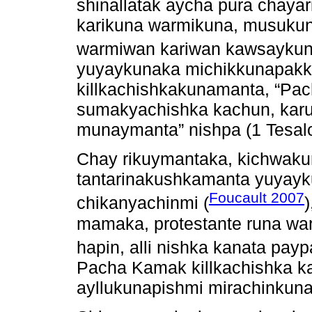
shinallatak aycha pura chaya
karikuna warmikuna, musuku
warmiwan kariwan kawsaykun
yuyaykunaka michikkunapak
killkachishkakunamanta, “P
sumakyachishka kachun, kar
munaymanta” nishpa (1 Tesalo
Chay rikuymantaka, kichwak
tantarinakushkamanta yuyayku
Foucault 2007
chikanyachinmi (
mamaka, protestante runa wa
hapin, alli nishka kanata payp
Pacha Kamak killkachishka k
ayllukunapishmi mirachinkuna