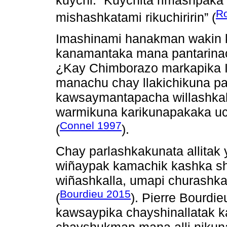
Ro
mishashkatami rikuchiririn” (
Imashinami hanakman wakin ki
kanamantaka mana pantarinach
¿Kay Chimborazo markapika I
manachu chay llakichikuna pak
kawsaymantapacha willashka
warmikuna karikunapakaka uc
Connel 1997
(
).
Chay parlashkakunata allitak
wiñaypak kamachik kashka sh
wiñashkalla, umapi churashk
Bourdieu 2015
(
). Pierre Bourdie
kawsaypika chayshinallatak k
chayshukman mana alli nikuna