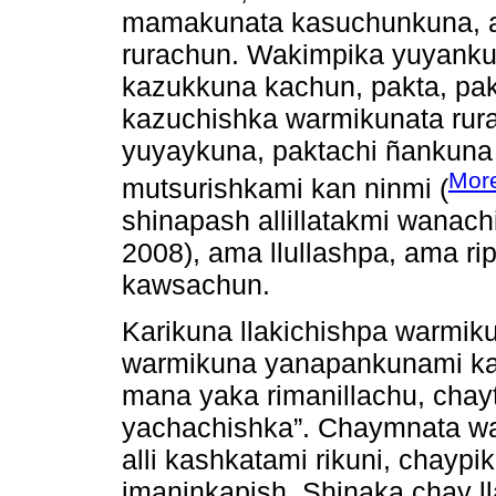
mamakunata kasuchunkuna, a
rurachun. Wakimpika yuyank
kazukkuna kachun, pakta, pak
kazuchishka warmikunata rur
yuyaykuna, paktachi ñankuna 
Mor
mutsurishkami kan ninmi (
shinapash allillatakmi wanach
2008), ama llullashpa, ama r
kawsachun.
Karikuna llakichishpa warmik
warmikuna yanapankunami ka
mana yaka rimanillachu, chay
yachachishka”. Chaymnata w
alli kashkatami rikuni, chayp
imaninkapish. Shinaka chay l