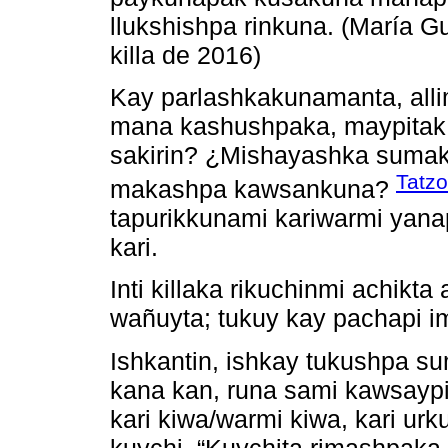
llukshishpa rinkuna. (María 
killa de 2016)
Kay parlashkakunamanta, alli
mana kashushpaka, maypita
sakirin? ¿Mishayashka sumak
Tatzo
makashpa kawsankuna?
tapurikkunami kariwarmi yana
kari.
Inti killaka rikuchinmi achikt
wañuyta; tukuy kay pachapi im
Ishkantin, ishkay tukushpa 
kana kan, runa sami kawsaypik
kari kiwa/warmi kiwa, kari urk
kuychi. “Kuychita rimashpak