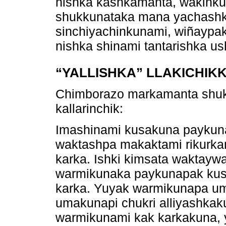
nishka kashkamanta, wakinku
shukkunataka mana yachashk
sinchiyachinkunami, wiñaypak
nishka shinami tantarishka us
“YALLISHKA” LLAKICHIK
Chimborazo markamanta shu
kallarinchik:
Imashinami kusakuna paykun
waktashpa makaktami rikurka
karka. Ishki kimsata waktay
warmikunaka paykunapak kus
karka. Yuyak warmikunapa um
umakunapi chukri alliyashkak
warmikunami kak karkakuna, 