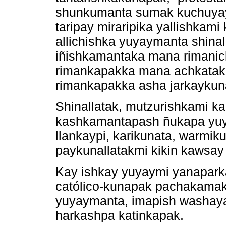
shunkumanta sumak kuchuyay
taripay miraripika yallishka
allichishka yuyaymanta shina
iñishkamantaka mana rimanic
rimankapakka mana achkatak
rimankapakka asha jarkaykun
Shinallatak, mutzurishkami ka
kashkamantapash ñukapa yuy
llankaypi, karikunata, warmi
paykunallatakmi kikin kawsay
Kay ishkay yuyaymi yanapark
católico-kunapak pachakamak
yuyaymanta, imapish washay
harkashpa katinkapak.