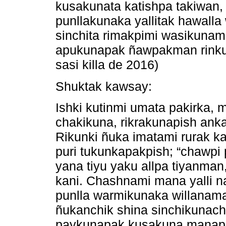
kusakunata katishpa takiwan
punllakunaka yallitak hawall
sinchita rimakpimi wasikunam
apukunapak ñawpakman rinkuna
sasi killa de 2016)
Shuktak kawsay:
Ishki kutinmi umata pakirka,
chakikuna, rikrakunapish an
Rikunki ñuka imatami rurak k
puri tukunkapakpish; “chawpi 
yana tiyu yaku allpa tiyanman
kani. Chashnami mana yalli n
punlla warmikunaka willanam
ñukanchik shina sinchikunac
paykunapak kusakuna manapis