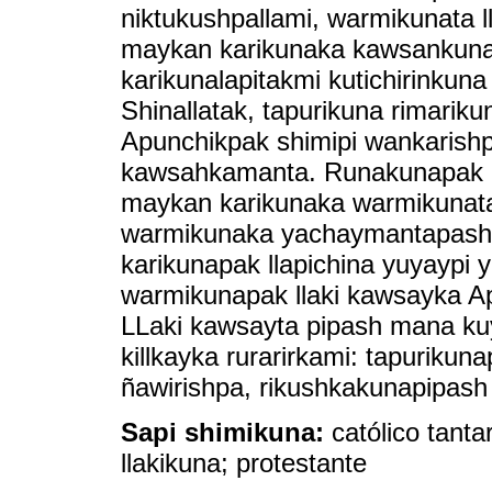
niktukushpallami, warmikunata l
maykan karikunaka kawsankuna
karikunalapitakmi kutichirinku
Shinallatak, tapurikuna rimariku
Apunchikpak shimipi wankarishp
kawsahkamanta. Runakunapak al
maykan karikunaka warmikunata
warmikunaka yachaymantapas
karikunapak llapichina yuyaypi
warmikunapak llaki kawsayka A
LLaki kawsayta pipash mana kuy
killkayka rurarirkami: tapurikun
ñawirishpa, rikushkakunapipash
Sapi shimikuna:
católico tant
llakikuna; protestante