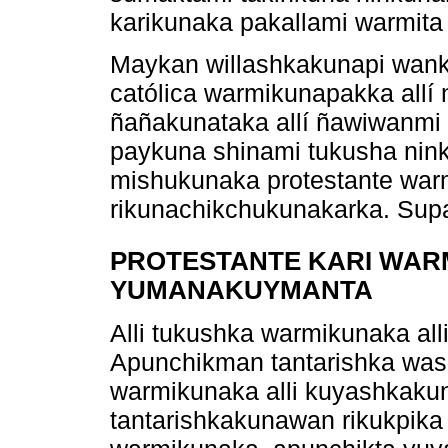
karikunaka pakallami warmit
Maykan willashkakunapi wank
católica warmikunapakka allí
ñañakunataka allí ñawiwanmi 
paykuna shinami tukusha ninku
mishukunaka protestante wa
rikunachikchukunakarka. Sup
PROTESTANTE KARI WA
YUMANAKUYMANTA
Alli tukushka warmikunaka al
Apunchikman tantarishka wasi
warmikunaka alli kuyashkaku
tantarishkakunawan rikukpik