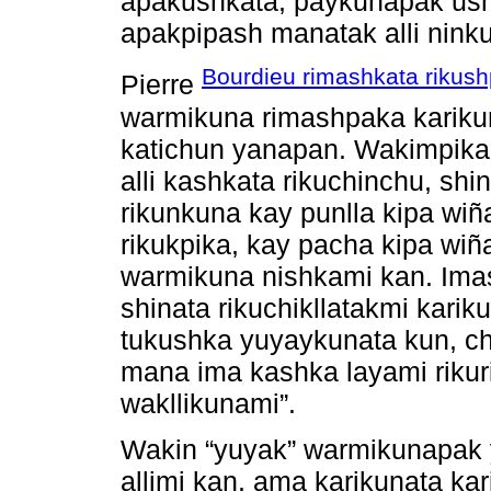
apakushkata, paykunapak ush
apakpipash manatak alli nink
Bourdieu rimashkata rikush
Pierre
warmikuna rimashpaka kariku
katichun yanapan. Wakimpika
alli kashkata rikuchinchu, shi
rikunkuna kay punlla kipa w
rikukpika, kay pacha kipa wi
warmikuna nishkami kan. Imas
shinata rikuchikllatakmi kar
tukushka yuyaykunata kun, c
mana ima kashka layami rikur
wakllikunami”.
Wakin “yuyak” warmikunapak
allimi kan, ama karikunata k