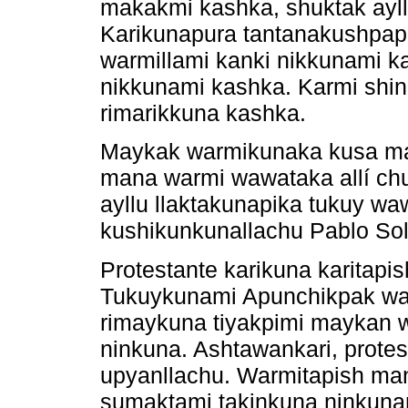
makakmi kashka, shuktak ayl
Karikunapura tantanakushpap
warmillami kanki nikkunami k
nikkunami kashka. Karmi shi
rimarikkuna kashka.
Maykak warmikunaka kusa m
mana warmi wawataka allí ch
ayllu llaktakunapika tukuy w
kushikunkunallachu Pablo Sol
Protestante karikuna karitapi
Tukuykunami Apunchikpak w
rimaykuna tiyakpimi maykan 
ninkuna. Ashtawankari, prote
upyanllachu. Warmitapish ma
sumaktami takinkuna ninkunam