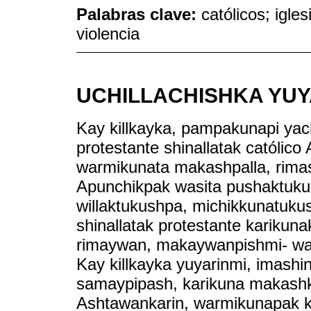
Palabras clave:
católicos; igle
violencia
UCHILLACHISHKA YUY
Kay killkayka, pampakunapi ya
protestante shinallatak católic
warmikunata makashpalla, rima
Apunchikpak wasita pushaktuku
willaktukushpa, michikkunatuku
shinallatak protestante kariku
rimaywan, makaywanpishmi- war
Kay killkayka yuyarinmi, imashi
samaypipash, karikuna makash
Ashtawankarin, warmikunapak 