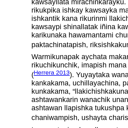
kawsayllata mirachinkarayku
rikukpika ishkay kawsayka ma
ishkantik kana rikurinmi llaki
kawsaypi shinallatak iñina ka
karikunaka hawamantami chur
paktachinatapish, riksishkakun
Warmikunapak aychata makana
rikuchikunchik, imapish mana
Herrera 2013
(
). Yuyaytaka wana
kankakama, uchillayachina, 
kunkakama, “llakichishkakun
ashtawankarin wanachik unan
ashtawan llapishka tukushpa 
chaniwampish, ushayta charis