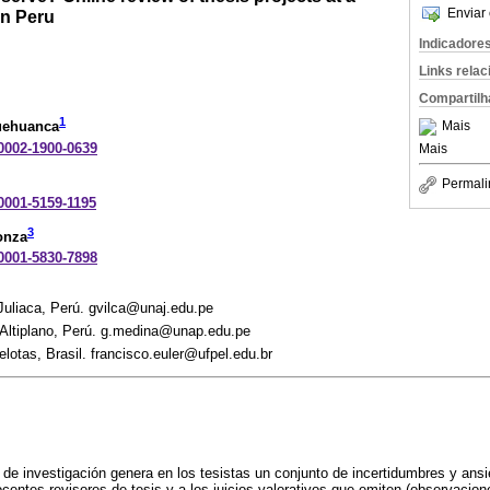
Enviar 
rn Peru
Indicadore
Links rela
Compartilh
1
Mais
uehuanca
-0002-1900-0639
Mais
Permali
-0001-5159-1195
3
onza
-0001-5830-7898
Juliaca, Perú. gvilca@unaj.edu.pe
 Altiplano, Perú. g.medina@unap.edu.pe
lotas, Brasil. francisco.euler@ufpel.edu.br
o de investigación genera en los tesistas un conjunto de incertidumbres y ans
ocentes revisores de tesis y a los juicios valorativos que emiten (observacion