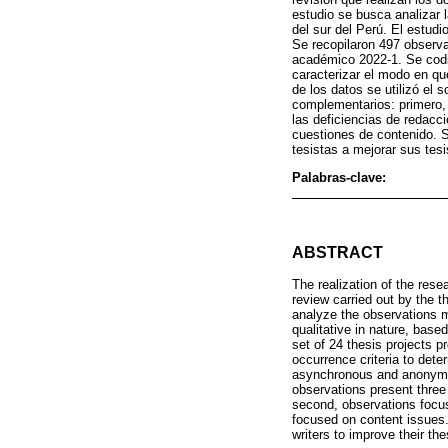
estudio se busca analizar 
del sur del Perú. El estud
Se recopilaron 497 observa
académico 2022-1. Se codi
caracterizar el modo en q
de los datos se utilizó el 
complementarios: primero,
las deficiencias de redacci
cuestiones de contenido. 
tesistas a mejorar sus tesi
Palabras-clave:
ABSTRACT
The realization of the rese
review carried out by the 
analyze the observations m
qualitative in nature, bas
set of 24 thesis projects
occurrence criteria to dete
asynchronous and anonymous
observations present three 
second, observations focuse
focused on content issues. 
writers to improve their th