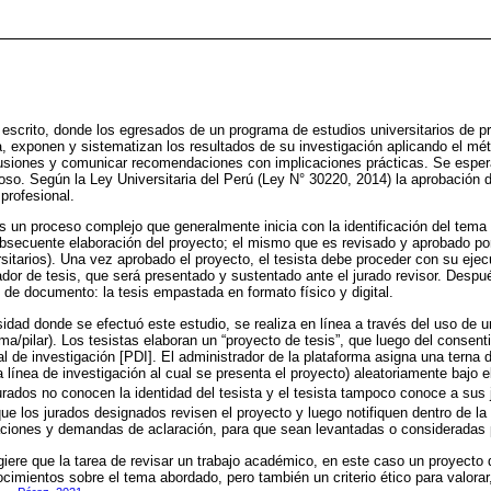
escrito, donde los egresados de un programa de estudios universitarios de p
a, exponen y sistematizan los resultados de su investigación aplicando el mét
nclusiones y comunicar recomendaciones con implicaciones prácticas. Se esp
oso. Según la Ley Universitaria del Perú (Ley N° 30220, 2014) la aprobación de
 profesional.
es un proceso complejo que generalmente inicia con la identificación del tema 
ubsecuente elaboración del proyecto; el mismo que es revisado y aprobado por
itarios). Una vez aprobado el proyecto, el tesista debe proceder con su ejec
rador de tesis, que será presentado y sustentado ante el jurado revisor. Despu
l de documento: la tesis empastada en formato físico y digital.
idad donde se efectuó este estudio, se realiza en línea a través del uso de un
forma/pilar). Los tesistas elaboran un “proyecto de tesis”, que luego del consen
al de investigación [PDI]. El administrador de la plataforma asigna una terna 
la línea de investigación al cual se presenta el proyecto) aleatoriamente bajo e
jurados no conocen la identidad del tesista y el tesista tampoco conoce a sus 
ue los jurados designados revisen el proyecto y luego notifiquen dentro de la
iones y demandas de aclaración, para que sean levantadas o consideradas po
giere que la tarea de revisar un trabajo académico, en este caso un proyecto 
cimientos sobre el tema abordado, pero también un criterio ético para valorar,