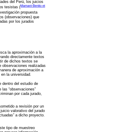
ades del Perú, los juicios
Mamani-Benito et
s tesistas (
nvestigación propuesta
ivos (observaciones) que
zadas por los jurados
sca la aproximación a la
rvando directamente textos
tir de dichos textos se
se observaciones realizadas
 manera de aproximación a
 en la universidad.
e dentro del estudio de
de las “observaciones”
riminan por cada jurado,
sometido a revisión por un
juicio valorativo del jurado
ctuadas” a dicho proyecto.
Este tipo de muestreo