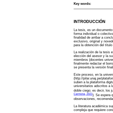
Key words:
INTRODUCCIÓN
La tesis, es un documento 
forma individual o colectiv
finalidad de arribar a co
exclusivo, original y noved
para la obtención del título
La realización de la tesis 
elección del asesor y la s
miembros (docentes univers
finalmente redactar el bor
se presenta la versión fina
Este proceso, en la univers
(http://pilar.unaj.pe/plata
suben a la plataforma digit
universitarios adscritos a 
doble ciego; es decir, los 
Carmona, 2021
). Se espera q
observaciones, recomendac
La literatura académica su
compleja que requiere cono