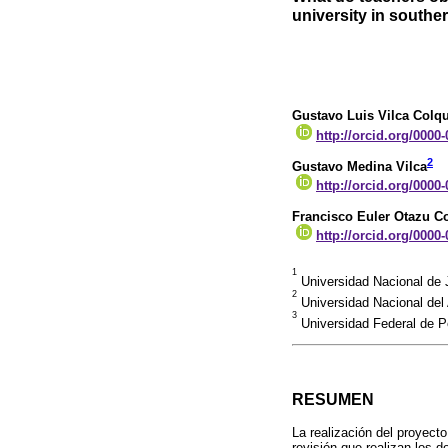
university in southe
Gustavo Luis Vilca Colq
http://orcid.org/0000
2
Gustavo Medina Vilca
http://orcid.org/0000
Francisco Euler Otazu C
http://orcid.org/0000
1
Universidad Nacional de 
2
Universidad Nacional del
3
Universidad Federal de Pe
RESUMEN
La realización del proyect
revisión que realizan los d