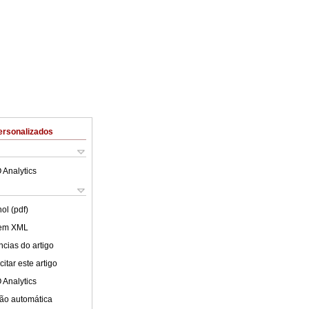
ersonalizados
 Analytics
ol (pdf)
 em XML
cias do artigo
itar este artigo
 Analytics
ão automática