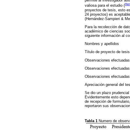
permite al investigador ab
Her
valiosa para el estudio (
proyectos de tesis, esto 
24 proyectos) es aceptable
(Hernández-Sampieri & Men
Para la recolección de dat
académico de ciencias soci
siguiente información al co
Nombres y apellidos
Título de proyecto de tesis
Observaciones efectuadas p
Observaciones efectuadas 
Observaciones efectuadas 
Apreciación general del te
Se dio un plazo prudencial 
Evidentemente esto dependía
de recepción de formulario
reportaron sus observacio
Tabla 1
Numero de observa