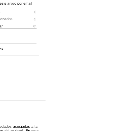
este artigo por email
s
cionados
ar
nk
iedades asociadas a la
es del revisor). En este