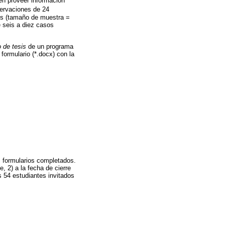
en proveer información
servaciones de 24
os (tamaño de muestra =
 seis a diez casos
 de tesis
de un programa
ormulario (*.docx) con la
us formularios completados.
, 2) a la fecha de cierre
s 54 estudiantes invitados