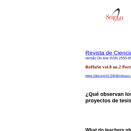
Revista de Cienc
versão On-line
ISSN
2550-6
ReHuSo vol.8 no.2 Por
https://doi.org/10.33936/rehuso
¿Qué observan los
proyectos de tesis
What do teachers obs