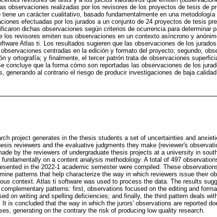
las observaciones realizadas por los revisores de los proyectos de tesis de p
io tiene un carácter cualitativo, basado fundamentalmente en una metodología 
ciones efectuadas por los jurados a un conjunto de 24 proyectos de tesis pr
ficaron dichas observaciones según criterios de ocurrencia para determinar 
ue los revisores emiten sus observaciones en un contexto asíncrono y anónim
software Atlas ti. Los resultados sugieren que las observaciones de los jurado
 observaciones centradas en la edición y formato del proyecto; segundo, obs
ón y ortografía; y finalmente, el tercer patrón trata de observaciones superfi
Se concluye que la forma cómo son reportadas las observaciones de los jura
s, generando al contrario el riesgo de producir investigaciones de baja calidad
arch project generates in the thesis students a set of uncertainties and anxiet
thesis reviewers and the evaluative judgments they make (reviewer's observati
ade by the reviewers of undergraduate thesis projects at a university in sout
ed fundamentally on a content analysis methodology. A total of 497 observation
 presented in the 2022-1 academic semester were compiled. These observation
rmine patterns that help characterize the way in which reviewers issue their o
 context. Atlas ti software was used to process the data. The results sugges
complementary patterns: first, observations focused on the editing and formatt
d on writing and spelling deficiencies; and finally, the third pattern deals wit
It is concluded that the way in which the jurors' observations are reported do
eses, generating on the contrary the risk of producing low quality research.