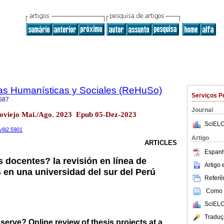
ias Humanísticas y Sociales (ReHuSo)
Serviços P
587
Journal
toviejo Mai./Ago. 2023 Epub 05-Dez-2023
SciELO
.v8i2.5901
Artigo
ARTICLES
Espanh
 docentes? la revisión en línea de
Artigo
 en una universidad del sur del Perú
Referên
Como c
SciELO
Traduç
erve? Online review of thesis projects at a