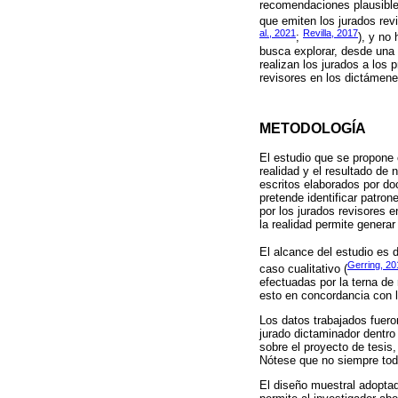
recomendaciones plausible
que emiten los jurados rev
al., 2021
Revilla, 2017
;
), y no
busca explorar, desde una p
realizan los jurados a los 
revisores en los dictámene
METODOLOGÍA
El estudio que se propone 
realidad y el resultado de
escritos elaborados por do
pretende identificar patro
por los jurados revisores 
la realidad permite generar
El alcance del estudio es d
Gerring, 20
caso cualitativo (
efectuadas por la terna de
esto en concordancia con 
Los datos trabajados fuero
jurado dictaminador dentro 
sobre el proyecto de tesis
Nótese que no siempre tod
El diseño muestral adoptad