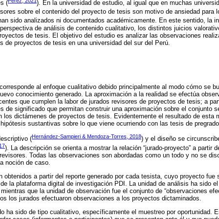
Pérez, 2021
s (
). En la universidad de estudio, al igual que en muchas universid
isores sobre el contenido del proyecto de tesis son motivo de ansiedad para lo
 han sido analizados ni documentados académicamente. En este sentido, la i
erspectiva de análisis de contenido cualitativo, los distintos juicios valorat
proyectos de tesis. El objetivo del estudio es analizar las observaciones reali
s de proyectos de tesis en una universidad del sur del Perú.
corresponde al enfoque cualitativo debido principalmente al modo cómo se bu
 nuevo conocimiento generado. La aproximación a la realidad se efectúa obse
centes que cumplen la labor de jurados revisores de proyectos de tesis; a par
nes de significado que permitan construir una aproximación sobre el conjunto 
en los dictámenes de proyectos de tesis. Evidentemente el resultado de esta
 hipótesis sustantivas sobre lo que viene ocurriendo con las tesis de pregrado
Hernández-Sampieri & Mendoza-Torres, 2018
escriptivo (
) y el diseño se circunscrib
17
). La descripción se orienta a mostrar la relación “jurado-proyecto” a partir 
 revisores. Todas las observaciones son abordadas como un todo y no se disc
la noción de caso.
n obtenidos a partir del reporte generado por cada tesista, cuyo proyecto fue 
de la plataforma digital de investigación PDI. La unidad de análisis ha sido el 
, mientras que la unidad de observación fue el conjunto de “observaciones efe
os los jurados efectuaron observaciones a los proyectos dictaminados.
o ha sido de tipo cualitativo, específicamente el muestreo por oportunidad. 