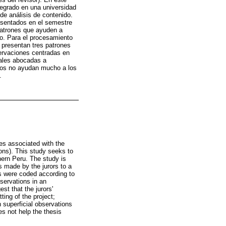
regrado en una universidad
de análisis de contenido.
esentados en el semestre
patrones que ayuden a
o. Para el procesamiento
s presentan tres patrones
ervaciones centradas en
ciales abocadas a
dos no ayudan mucho a los
.
ies associated with the
ons). This study seeks to
hern Peru. The study is
s made by the jurors to a
s were coded according to
bservations in an
t that the jurors'
ing of the project;
h superficial observations
es not help the thesis