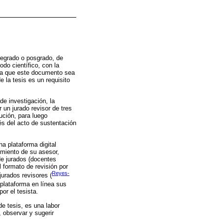
regrado o posgrado, de
odo científico, con la
era que este documento sea
 la tesis es un requisito
de investigación, la
 un jurado revisor de tres
ución, para luego
és del acto de sustentación
a plataforma digital
timiento de su asesor,
de jurados (docentes
l formato de revisión por
Reyes-
jurados revisores (
 plataforma en línea sus
r el tesista.
de tesis, es una labor
 observar y sugerir