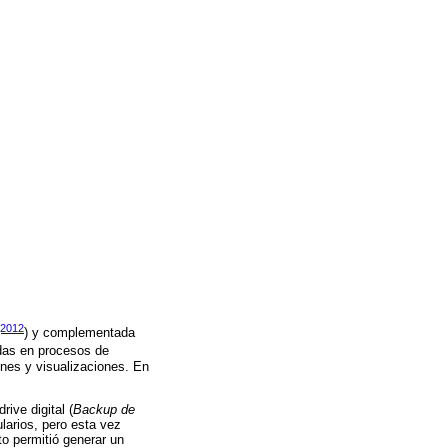
(2012
) y complementada
das en procesos de
rones y visualizaciones. En
ive digital (
Backup de
larios, pero esta vez
to permitió generar un