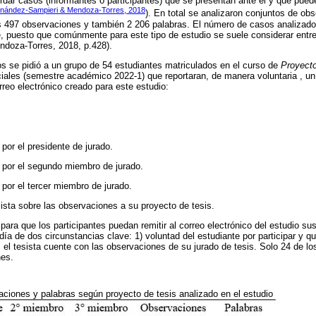
ordar casos (informantes o participantes) que se presentan ante él y que pued
nández-Sampieri & Mendoza-Torres, 2018
). En total se analizaron conjuntos de ob
es 497 observaciones y también 2 206 palabras. El número de casos analizad
, puesto que comúnmente para este tipo de estudio se suele considerar entre
doza-Torres, 2018, p.428).
os se pidió a un grupo de 54 estudiantes matriculados en el curso de
Proyecto
ales (semestre académico 2022-1) que reportaran, de manera voluntaria , un f
rreo electrónico creado para este estudio:
or el presidente de jurado.
por el segundo miembro de jurado.
por el tercer miembro de jurado.
sista sobre las observaciones a su proyecto de tesis.
para que los participantes puedan remitir al correo electrónico del estudio s
 de dos circunstancias clave: 1) voluntad del estudiante por participar y que
, el tesista cuente con las observaciones de su jurado de tesis. Solo 24 de lo
nes.
ciones y palabras según proyecto de tesis analizado en el estudio