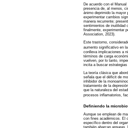
De acuerdo con el Manual D
presencia de, al menos, c
ánimo deprimido la mayor p
experimentar cambios signi
manera recurrente; present
sentimientos de inutilidad 
finalmente, experimentar p
Association, 2023).
Este trastorno, considerad
aumento significativo en la
conlleva implicaciones a n
términos de carga económi
vuelven, por lo tanto, imp
incita a buscar estrategia
La teoría clásica que abor
señala que el déficit de m
inhibidor de la monoaminoo
tratamiento de la depresió
que la naturaleza del estad
procesos inflamatorios, fac
Definiendo la microbiot
Aunque se emplean de maner
con fines académicos. El c
específico dentro del orga
también abarcan arqueas, h