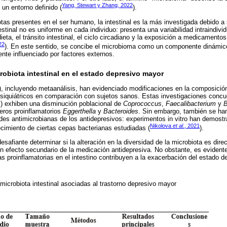
Yang, Stewart y Zhang, 2022
un entorno definido (
).
otas presentes en el ser humano, la intestinal es la más investigada debido a
stinal no es uniforme en cada individuo: presenta una variabilidad intraindivid
ieta, el tránsito intestinal, el ciclo circadiano y la exposición a medicamento
22
). En este sentido, se concibe el microbioma como un componente dinámico
ente influenciado por factores externos.
obiota intestinal en el estado depresivo mayor
), incluyendo metaanálisis, han evidenciado modificaciones en la composición
psiquiátricos en comparación con sujetos sanos. Estas investigaciones conc
 exhiben una disminución poblacional de
Coprococcus
,
Faecalibacterium
y
B
eros proinflamatorios
Eggerthella
y
Bacteroides
. Sin embargo, también se han
des antimicrobianas de los antidepresivos: experimentos in vitro han demost
Nikolova
et al
., 2021
recimiento de ciertas cepas bacterianas estudiadas (
).
safiante determinar si la alteración en la diversidad de la microbiota es direc
n efecto secundario de la medicación antidepresiva. No obstante, es evidente 
as proinflamatorias en el intestino contribuyen a la exacerbación del estado d
 microbiota intestinal asociadas al trastorno depresivo mayor