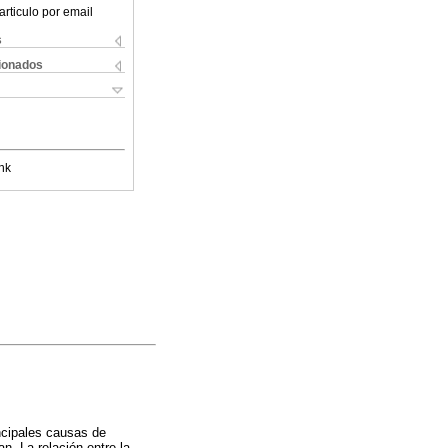
articulo por email
s
cionados
nk
ncipales causas de
n. La relación entre la