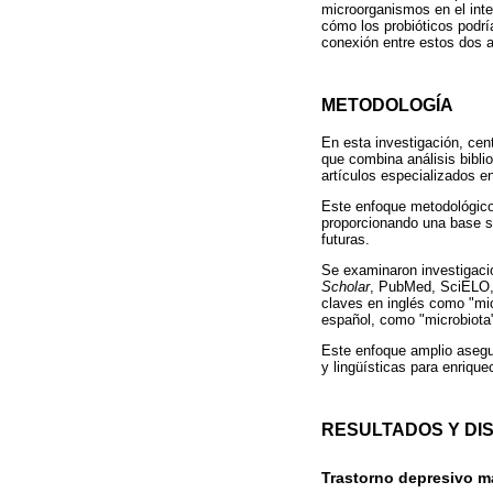
microorganismos en el inte
cómo los probióticos podrí
conexión entre estos dos a
METODOLOGÍA
En esta investigación, cent
que combina análisis biblio
artículos especializados en
Este enfoque metodológico 
proporcionando una base sól
futuras.
Se examinaron investigaci
Scholar
, PubMed, SciELO
claves en inglés como "micr
español, como "microbiota",
Este enfoque amplio asegu
y lingüísticas para enrique
RESULTADOS Y DI
Trastorno depresivo m