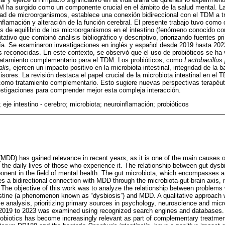
TDM ha surgido como un componente crucial en el ámbito de la salud mental. La 
ad de microorganismos, establece una conexión bidireccional con el TDM a tr
inflamación y alteración de la función cerebral. El presente trabajo tuvo como o
as de equilibrio de los microorganismos en el intestino (fenómeno conocido co
ativo que combinó análisis bibliográfico y descriptivo, priorizando fuentes pr
ía. Se examinaron investigaciones en inglés y español desde 2019 hasta 202
 reconocidas. En este contexto, se observó que el uso de probióticos se ha
tratamiento complementario para el TDM. Los probióticos, como
Lactobacillus
alis
, ejercen un impacto positivo en la microbiota intestinal, integridad de la 
sores. La revisión destaca el papel crucial de la microbiota intestinal en el
s como tratamiento complementario. Esto sugiere nuevas perspectivas terapéut
estigaciones para comprender mejor esta compleja interacción.
 eje intestino - cerebro; microbiota; neuroinflamación; probióticos
(MDD) has gained relevance in recent years, as it is one of the main causes of
n the daily lives of those who experience it. The relationship between gut dy
nent in the field of mental health. The gut microbiota, which encompasses a 
s a bidirectional connection with MDD through the microbiota-gut-brain axis,
n. The objective of this work was to analyze the relationship between problems 
estine (a phenomenon known as “dysbiosis”) and MDD. A qualitative approach
ve analysis, prioritizing primary sources in psychology, neuroscience and mic
2019 to 2023 was examined using recognized search engines and databases. I
robiotics has become increasingly relevant as part of complementary treatmen