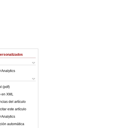
Personalizados
 Analytics
l (pdf)
lo en XML
cias del artículo
itar este artículo
 Analytics
ción automática