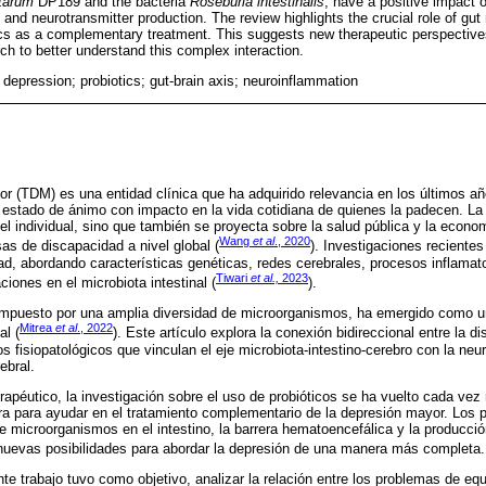
ntarum
DP189 and the bacteria
Roseburia intestinalis
, have a positive impact o
ty, and neurotransmitter production. The review highlights the crucial role of g
otics as a complementary treatment. This suggests new therapeutic perspective
ch to better understand this complex interaction.
 depression; probiotics; gut-brain axis; neuroinflammation
or (TDM) es una entidad clínica que ha adquirido relevancia en los últimos añ
el estado de ánimo con impacto en la vida cotidiana de quienes la padecen. La
vel individual, sino que también se proyecta sobre la salud pública y la econ
Wang
et al
., 2020
as de discapacidad a nivel global (
). Investigaciones recientes
dad, abordando características genéticas, redes cerebrales, procesos inflamato
Tiwari
et al.,
2023
ciones en el microbiota intestinal (
).
 compuesto por una amplia diversidad de microorganismos, ha emergido como u
Mitrea
et al
., 2022
al (
). Este artículo explora la conexión bidireccional entre la di
fisiopatológicos que vinculan el eje microbiota-intestino-cerebro con la neur
ebral.
rapéutico, la investigación sobre el uso de probióticos se ha vuelto cada ve
a para ayudar en el tratamiento complementario de la depresión mayor. Los p
e microorganismos en el intestino, la barrera hematoencefálica y la producci
 nuevas posibilidades para abordar la depresión de una manera más completa.
te trabajo tuvo como objetivo, analizar la relación entre los problemas de equi