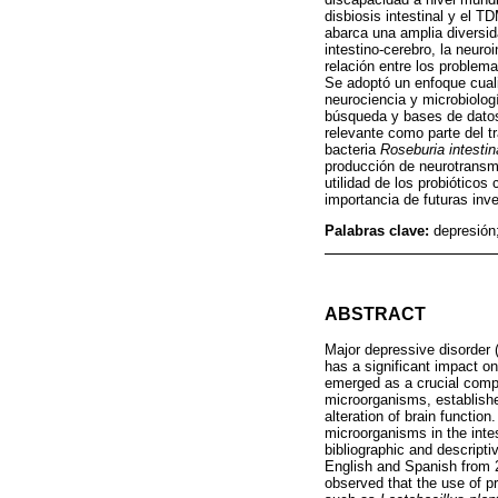
disbiosis intestinal y el 
abarca una amplia diversid
intestino-cerebro, la neuro
relación entre los problem
Se adoptó un enfoque cualit
neurociencia y microbiolog
búsqueda y bases de datos
relevante como parte del 
bacteria
Roseburia intestin
producción de neurotransmi
utilidad de los probiótico
importancia de futuras inv
Palabras clave:
depresión;
ABSTRACT
Major depressive disorder 
has a significant impact o
emerged as a crucial compo
microorganisms, establishe
alteration of brain functio
microorganisms in the int
bibliographic and descripti
English and Spanish from 
observed that the use of p