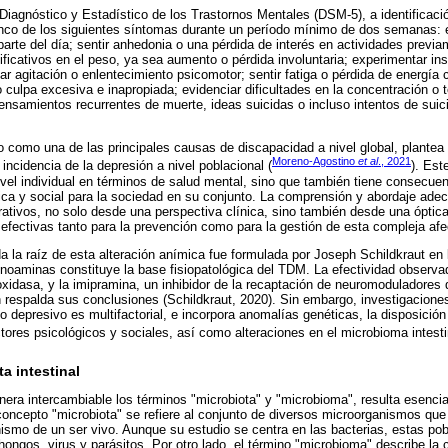
iagnóstico y Estadístico de los Trastornos Mentales (DSM-5), a identificaci
inco de los siguientes síntomas durante un período mínimo de dos semanas: 
arte del día; sentir anhedonia o una pérdida de interés en actividades previa
ficativos en el peso, ya sea aumento o pérdida involuntaria; experimentar i
ar agitación o enlentecimiento psicomotor; sentir fatiga o pérdida de energía
o culpa excesiva e inapropiada; evidenciar dificultades en la concentración o 
ensamientos recurrentes de muerte, ideas suicidas o incluso intentos de suic
o como una de las principales causas de discapacidad a nivel global, plantea 
Moreno-Agostino
et al
., 2021
 incidencia de la depresión a nivel poblacional (
). Est
ivel individual en términos de salud mental, sino que también tiene consecuen
ca y social para la sociedad en su conjunto. La comprensión y abordaje adec
erativos, no solo desde una perspectiva clínica, sino también desde una óptica
s efectivas tanto para la prevención como para la gestión de esta compleja afe
da la raíz de esta alteración anímica fue formulada por Joseph Schildkraut en 
onoaminas constituye la base fisiopatológica del TDM. La efectividad observad
xidasa, y la imipramina, un inhibidor de la recaptación de neuromoduladores
n respalda sus conclusiones (Schildkraut, 2020). Sin embargo, investigacione
o depresivo es multifactorial, e incorpora anomalías genéticas, la disposición
tores psicológicos y sociales, así como alteraciones en el microbioma intesti
a intestinal
a intercambiable los términos "microbiota" y "microbioma", resulta esencia
oncepto "microbiota" se refiere al conjunto de diversos microorganismos que
nismo de un ser vivo. Aunque su estudio se centra en las bacterias, estas p
ongos, virus y parásitos. Por otro lado, el término "microbioma" describe la