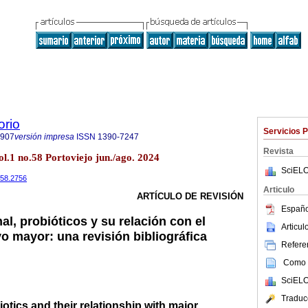
orio
Servicios 
7907
versión impresa
ISSN
1390-7247
Revista
l.1 no.58 Portoviejo jun./ago. 2024
SciELO
i58.2756
Articulo
ARTÍCULO DE REVISIÓN
Españo
nal, probióticos y su relación con el
Articu
o mayor: una revisión bibliográfica
Referen
Como c
SciELO
Traduc
otics and their relationship with major