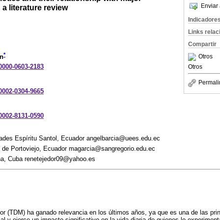
Enviar 
a literature review
Indicadore
Links rela
Compartir
*
Otros
ón
-0000-0603-2183
Otros
Permali
-0002-0304-9665
-0002-8131-0590
dades Espíritu Santol, Ecuador angelbarcia@uees.edu.ec
o de Portoviejo, Ecuador magarcia@sangregorio.edu.ec
na, Cuba renetejedor09@yahoo.es
or (TDM) ha ganado relevancia en los últimos años, ya que es una de las pri
l y ejerce un impacto significativo en la vida diaria de quienes lo experimenta