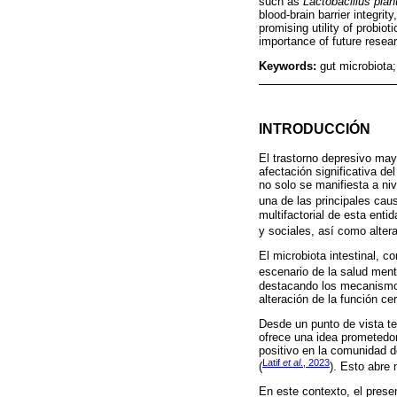
such as
Lactobacillus pla
blood-brain barrier integri
promising utility of probi
importance of future resear
Keywords:
gut microbiota;
INTRODUCCIÓN
El trastorno depresivo may
afectación significativa d
no solo se manifiesta a ni
una de las principales caus
multifactorial de esta enti
y sociales, así como altera
El microbiota intestinal,
escenario de la salud ment
destacando los mecanismos 
alteración de la función cer
Desde un punto de vista te
ofrece una idea prometedor
positivo en la comunidad d
Latif
et al
., 2023
(
). Esto abre
En este contexto, el presen