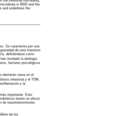
n the intestinal microbiota,
ut microbiota in MDD and the
s and underlines the
os. Se caracteriza por una
 gravedad de este trastorno
omía, definiéndose como
 han revelado la etiología
rios, factores psicológicos
n elemento clave en el
sbiosis intestinal y el TDM,
oinflamación y la
z más importante. Esto
robióticos tienen un efecto
ón de neurotransmisores
librio de los