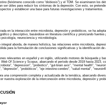
stino (fenómeno conocido como “disbiosis”) y el TDM. Se examinaron los deta
an ser útiles para reducir los síntomas de la depresión. Con esto, se pretende
spectos y establecer una base para futuras investigaciones y tratamientos.
rada en la interacción entre microbiota, depresión y probióticos, se ha adopt
gráfico y descriptivo, basándose en literatura científica y priorizando fuentes
 psicología, neurociencia y microbiología.
integral aborda, de manera holística, las relaciones entre microbiota, depresi
ida para la formulación de conclusiones significativas y la identificación de
ones relevantes en español y en inglés, utilizando motores de búsqueda y 
,
Web Of Science
y Scopus, abarcando el período desde 2019 hasta 2023, con 
obiota", "depression", "probiotics", "gut-brain axis", "mental health", "neuro
 "depresión", "probióticos", "eje intestino-cerebro", "salud mental", "neuroin
ra una comprensión completa y actualizada de la temática, abarcando diversa
cer nuestra exploración de la interconexión entre microbiota, depresión y probi
SCUSIÓN
ayor