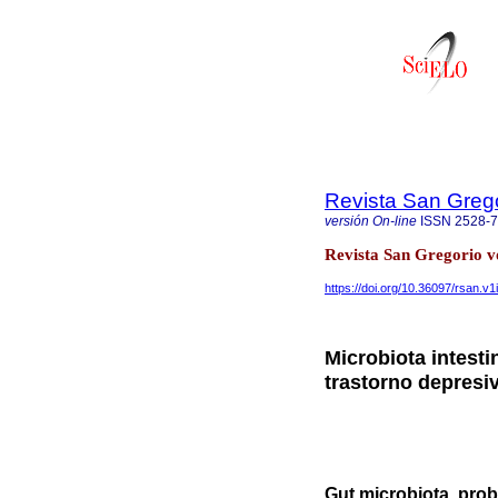
Revista San Greg
versión On-line
ISSN
2528-
Revista San Gregorio vo
https://doi.org/10.36097/rsan.v1
Microbiota intesti
trastorno depresiv
Gut microbiota, probi