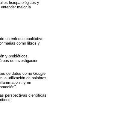
lles fisiopatológicos y
 entender mejor la
ado un enfoque cualitativo
 primarias como libros y
ón y probióticos,
 áreas de investigación
bases de datos como
Google
la utilización de palabras
inflammation", y en
flamación".
s perspectivas científicas
óticos.