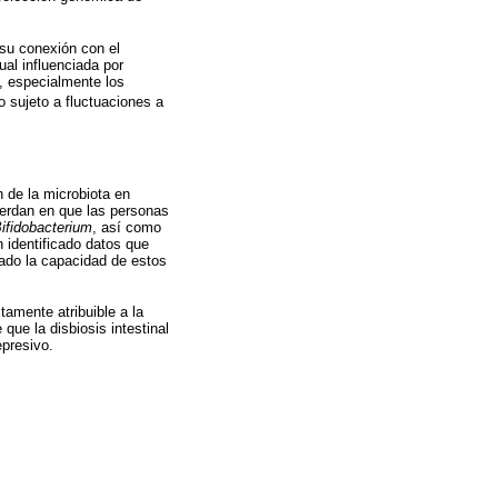
 su conexión con el
ual influenciada por
s, especialmente los
 sujeto a fluctuaciones a
 de la microbiota en
uerdan en que las personas
ifidobacterium
, así como
 identificado datos que
rado la capacidad de estos
tamente atribuible a la
que la disbiosis intestinal
epresivo.