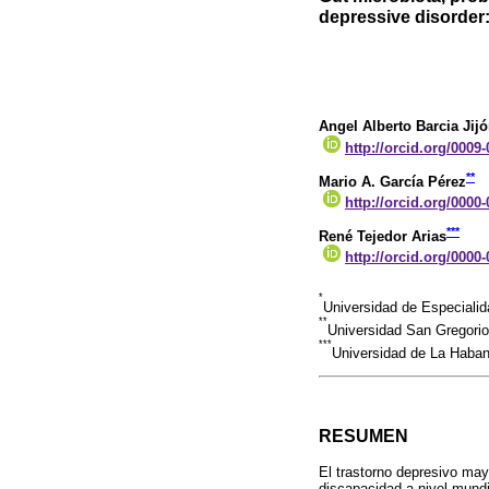
depressive disorder: 
Angel Alberto Barcia Jij
http://orcid.org/0009
**
Mario A. García Pérez
http://orcid.org/0000
***
René Tejedor Arias
http://orcid.org/0000
*
Universidad de Especiali
**
Universidad San Gregori
***
Universidad de La Haba
RESUMEN
El trastorno depresivo may
discapacidad a nivel mundia