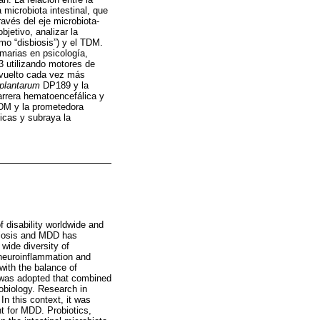
microbiota intestinal, que
avés del eje microbiota-
bjetivo, analizar la
mo “disbiosis”) y el TDM.
imarias en psicología,
3 utilizando motores de
 vuelto cada vez más
 plantarum
DP189 y la
barrera hematoencefálica y
 TDM y la prometedora
icas y subraya la
 disability worldwide and
sbiosis and MDD has
wide diversity of
 neuroinflammation and
with the balance of
 was adopted that combined
robiology. Research in
n this context, it was
t for MDD. Probiotics,