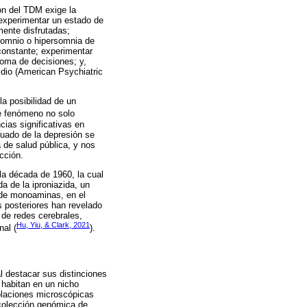
ón del TDM exige la
experimentar un estado de
mente disfrutadas;
nsomnio o hipersomnia de
 constante; experimentar
toma de decisiones; y,
idio (American Psychiatric
la posibilidad de un
e fenómeno no solo
cias significativas en
uado de la depresión se
 de salud pública, y nos
cción.
la década de 1960, la cual
a de la iproniazida, un
 de monoaminas, en el
s posteriores han revelado
 de redes cerebrales,
Hu, Yiu, & Clark, 2021
nal (
).
l destacar sus distinciones
 habitan en un nicho
oblaciones microscópicas
 colección genómica de