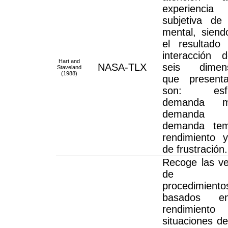
experiencia
subjetiva de
mental, siend
el resultado
interacción 
Hart and
NASA-TLX
seis dimens
Staveland
(1988)
que present
son: esfu
demanda me
demanda fí
demanda tem
rendimiento y
de frustración.
Recoge las ve
de l
procedimiento
basados e
rendimien
situaciones de