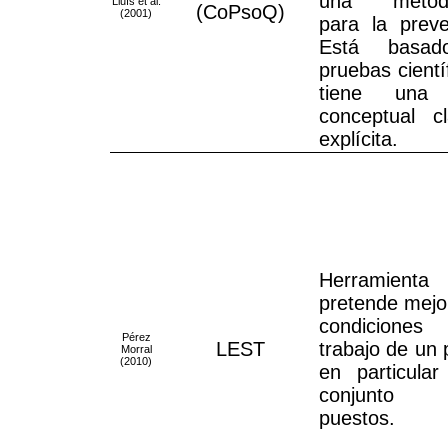
una metodo
Lluís et al.
(CoPsoQ)
(2001)
para la preve
Está basa
pruebas cientí
tiene una
conceptual c
explícita.
Herramient
pretende mejor
condicion
Pérez
LEST
trabajo de un 
Morral
(2010)
en particula
conjunt
puestos.