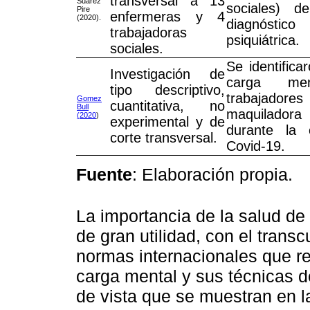
transversal a 13
Suárez
sociales) d
Pire
enfermeras y 4
(2020).
diagnóstico
trabajadoras
psiquiátrica.
sociales.
Se identifica
Investigación de
carga me
tipo descriptivo,
trabajadores
Gomez
cuantitativa, no
Bull
maquilado
(2020
)
experimental y de
durante la 
corte transversal.
Covid-19.
Fuente
: Elaboración propia.
La importancia de la salud de 
de gran utilidad, con el trans
normas internacionales que r
carga mental y sus técnicas d
de vista que se muestran en 