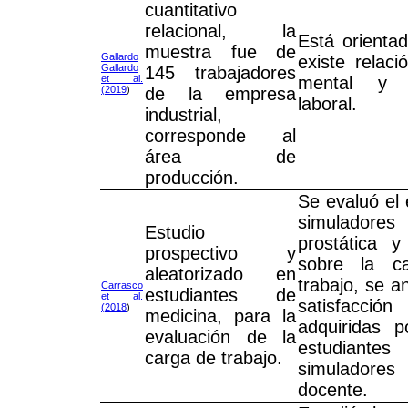
cuantitativo
relacional, la
Está orientad
muestra fue de
Gallardo
existe relaci
Gallardo
145 trabajadores
et al.
mental y 
(2019
)
de la empresa
laboral.
industrial,
corresponde al
área de
producción.
Se evaluó el 
simuladores
Estudio
prostática y
prospectivo y
sobre la c
aleatorizado en
trabajo, se a
Carrasco
estudiantes de
et al.
satisfacció
(2018
)
medicina, para la
adquiridas 
evaluación de la
estudian
carga de trabajo.
simuladore
docente.