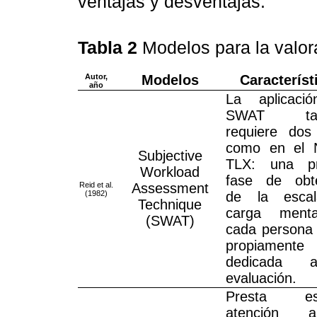
ventajas y desventajas.
Tabla 2
Modelos para la valor
Autor,
Modelos
Característ
año
La aplicaci
SWAT tam
requiere dos
como en el 
Subjective
TLX: una pr
Workload
fase de obt
Reid et al.
Assessment
(1982)
de la esca
Technique
carga ment
(SWAT)
cada persona 
propiamente
dedicada 
evaluación.
Presta esp
atención 