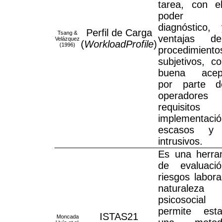
tarea, con e
poder
diagnóstico,
Perfil de Carga
Tsang &
ventajas d
Velázquez
(
WorkloadProfile
)
(1996)
procedimiento
subjetivos, c
buena acept
por parte d
operador
requisito
implementaci
escasos y
intrusivos.
Es una herra
de evaluaci
riesgos labora
naturaleza
psicosocia
permite esta
ISTAS21
Moncada