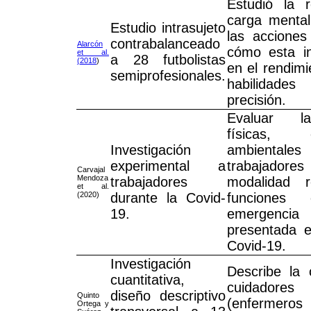
Estudió la r
carga mental
Estudio intrasujeto
las acciones
contrabalanceado
Alarcón
cómo esta in
et al.
a 28 futbolistas
(2018
)
en el rendimi
semiprofesionales.
habilidades
precisión.
Evaluar la
físicas, 
Investigación
ambient
experimental a
trabajadore
Carvajal
Mendoza
trabajadores
modalidad 
et al.
(2020)
durante la Covid-
funciones
19.
emergenc
presentada e
Covid-19.
Investigación
Describe la
cuantitativa,
cuidador
diseño descriptivo
Quinto
(enfermeros
Ortega y