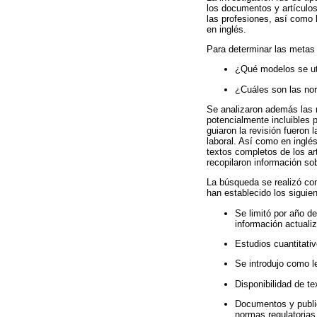
los documentos y artículos
las profesiones, así como 
en inglés.
Para determinar las metas d
¿Qué modelos se util
¿Cuáles son las nor
Se analizaron además las re
potencialmente incluibles 
guiaron la revisión fueron
laboral. Así como en inglés
textos completos de los ar
recopilaron información sob
La búsqueda se realizó com
han establecido los siguien
Se limitó por año d
información actuali
Estudios cuantitativ
Se introdujo como l
Disponibilidad de t
Documentos y public
normas regulatorias