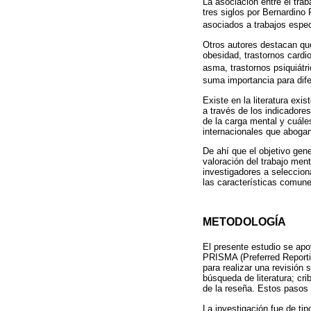
La asociación entre el tr
tres siglos por Bernardino
asociados a trabajos especí
Otros autores destacan que
obesidad, trastornos cardio
asma, trastornos psiquiátr
suma importancia para dife
Existe en la literatura ex
a través de los indicadores
de la carga mental y cuále
internacionales que aboga
De ahí que el objetivo gene
valoración del trabajo ment
investigadores a seleccion
las características comune
METODOLOGÍA
El presente estudio se ap
PRISMA (Preferred Reporti
para realizar una revisión s
búsqueda de literatura; cri
de la reseña. Estos pasos p
La investigación fue de tip