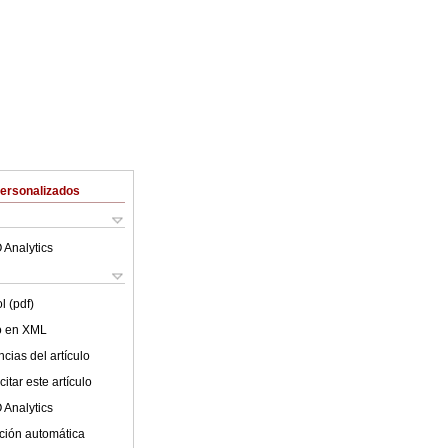
Personalizados
 Analytics
l (pdf)
lo en XML
cias del artículo
itar este artículo
 Analytics
ción automática