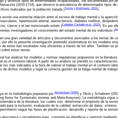
abajo y diversos tipos de enfermedades ocupacionales, fue documentada por p
 Ramazzini (1633-1714), que observó la prevalencia de determinados tipos de
Torres y Rodríguez, 2021
ficos realizados por la población tratada (
).
 existe una estrecha relación entre el exceso de trabajo mental y la aparic
vasculares, hipertensión arterial, aterosclerosis, diabetes mellitus, dislipidem
Cobiellas Carballo et al., 2020
icos, cáncer y el tan mencionado estrés (
). Es por el
Ac
rentes investigadores el conocimiento del estado mental de los individuos (
isten una gran variedad de artículos y documentos asociados a los temas de c
, por ello la presente investigación pretendió sistematizar en los modelos em
s de estos han resultados más eficientes a través de los años. También se p
n sobre estos temas.
ral fue analizar los modelos y normas regulatorias propuestos en la literatur
al en el contexto laboral. A partir de su análisis se prendió su caracterización
ar los más indicados a la hora de valorar el trabajo mental en el contexto lab
s de dichos modelos y logar la correcta gestión de la fatiga mental de trabajo
Kitchenham (2004
oya en la metodología propuesta por
) y Okoli y Schabram (2010
ng Items for Systematic reviews and Meta-Anayses). La metodología sigue 
istemática de la literatura, los cuales son: determinar el propósito de la revis
bado para la inclusión; evaluación de la calidad; extracción de datos; síntesis 
ermitieron seguir las fases de planificación, desarrollo y reporte de la revisi
o descriptiva y recopilatoria pues, consistió en identificar y registrar mediant