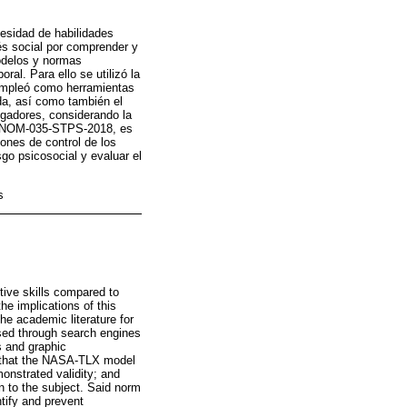
cesidad de habilidades
és social por comprender y
modelos y normas
ral. Para ello se utilizó la
 empleó como herramientas
ada, así como también el
gadores, considerando la
na NOM-035-STPS-2018, es
iones de control de los
sgo psicosocial y evaluar el
s
tive skills compared to
he implications of this
he academic literature for
sed through search engines
s and graphic
wn that the NASA-TLX model
onstrated validity; and
n to the subject. Said norm
ntify and prevent