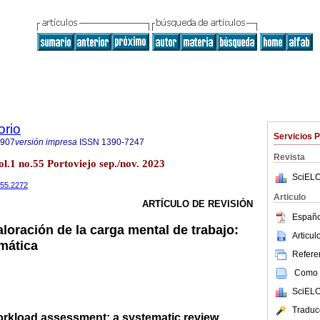
orio
Servicios 
7907
versión impresa
ISSN
1390-7247
Revista
l.1 no.55 Portoviejo sep./nov. 2023
SciELO
i55.2272
Articulo
ARTÍCULO DE REVISIÓN
Españo
loración de la carga mental de trabajo:
Articu
emática
Referen
Como c
SciELO
Traduc
orkload assessment: a systematic review