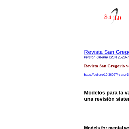
Revista San Greg
versión On-line
ISSN
2528-
Revista San Gregorio vo
https://doi.org/10.36097/rsan.v1
Modelos para la va
una revisión sist
Models for mental w