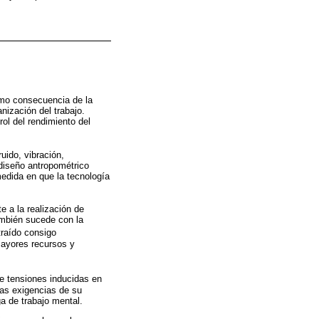
omo consecuencia de la
nización del trabajo.
rol del rendimiento del
uido, vibración,
 diseño antropométrico
medida en que la tecnología
e a la realización de
ambién sucede con la
traído consigo
mayores recursos y
 de tensiones inducidas en
las exigencias de su
a de trabajo mental.