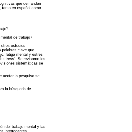
 cognitivas que demandan
r, tanto en español como
bajo?
 mental de trabajo?
 otros estudios
s palabras clave que
o, fatiga mental y estrés
ob stress¨. Se revisaron los
evisiones sistemáticas se
e acotar la pesquisa se
ara la búsqueda de
n del trabajo mental y las
os interrogantes