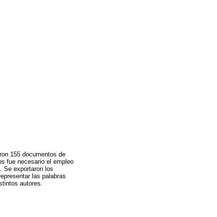
raron 155 documentos de
os fue necesario el empleo
a. Se exportaron los
epresentar las palabras
stintos autores.