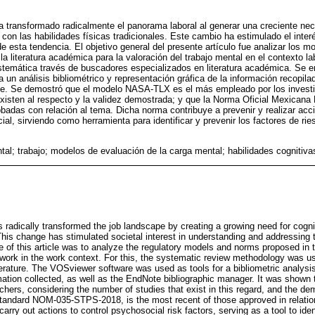
a transformado radicalmente el panorama laboral al generar una creciente ne
con las habilidades físicas tradicionales. Este cambio ha estimulado el inter
de esta tendencia. El objetivo general del presente artículo fue analizar los 
la literatura académica para la valoración del trabajo mental en el contexto labo
istemática través de buscadores especializados en literatura académica. Se
 un análisis bibliométrico y representación gráfica de la información recopil
ote. Se demostró que el modelo NASA-TLX es el más empleado por los investi
existen al respecto y la validez demostrada; y que la Norma Oficial Mexica
obadas con relación al tema. Dicha norma contribuye a prevenir y realizar acc
ial, sirviendo como herramienta para identificar y prevenir los factores de rie
tal; trabajo; modelos de evaluación de la carga mental; habilidades cognitiva
s radically transformed the job landscape by creating a growing need for cogni
. This change has stimulated societal interest in understanding and addressing t
e of this article was to analyze the regulatory models and norms proposed in t
work in the work context. For this, the systematic review methodology was u
terature. The VOSviewer software was used as tools for a bibliometric analysi
rmation collected, as well as the EndNote bibliographic manager. It was sho
hers, considering the number of studies that exist in this regard, and the dem
Standard NOM-035-STPS-2018, is the most recent of those approved in relatio
carry out actions to control psychosocial risk factors, serving as a tool to ide