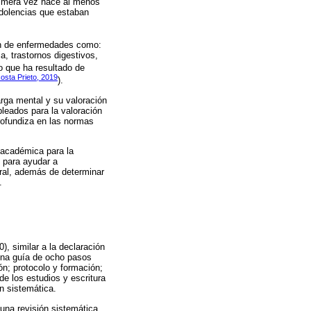
rimera vez hace al menos
 dolencias que estaban
ión de enfermedades como:
ia, trastornos digestivos,
lo que ha resultado de
osta Prieto, 2019
).
arga mental y su valoración
pleados para la valoración
rofundiza en las normas
a académica para la
, para ayudar a
oral, además de determinar
.
), similar a la declaración
una guía de ocho pasos
ión; protocolo y formación;
de los estudios y escritura
ón sistemática.
e una revisión sistemática