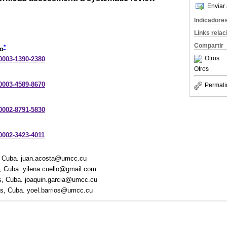
Enviar 
Indicadore
Links rela
Compartir
*
to
Otros
-0003-1390-2380
Otros
-0003-4589-8670
Permali
-0002-8791-5830
-0002-3423-4011
, Cuba. juan.acosta@umcc.cu
, Cuba. yilena.cuello@gmail.com
s, Cuba. joaquin.garcia@umcc.cu
s, Cuba. yoel.barrios@umcc.cu