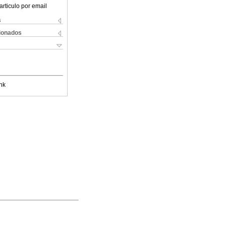
articulo por email
s
cionados
nk