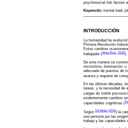
psychosocial risk factors 
Keywords:
mental load; j
INTRODUCCIÓN
La humanidad ha evoluciona
Primera Revolución Industr
Estos cambios ocasionaron l
Vega Ruíz, 2020
trabajador (
).
De esta manera se comienza
microclima, iluminación; o
adecuado de puestos de tra
avanza y requiere de compe
En las últimas décadas, los
tareas, y la necesidad de 
cargas de índole psicosoci
evidentemente cambios en 
Te
capacidades cognitivas (
Gil Mejia (2019
Según
) la ca
una persona por las exigen
trabajo y las capacidades 