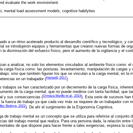
and evaluate the work environment.
ob; mental load assessment models; cognitive habilyties
do a un ritmo acelerado producto al desarrollo científico y tecnológico, y c
ial se introdujeron equipos y herramientas que crearon nuevas formas de orga
a disminución del esfuerzo físico, pero el aumento de la vigilancia y el cont
n a analizar, no solo los elementos vinculados al ambiente físico como: el r
 la carga física como: las posturas, levantamiento, manipulación de cargas y
bajo; sino que también figuran los que se vinculan a la carga mental, en la 
Hartwell, 2017
tencias en un trabajador (
).
 trabajos se han caracterizado por un decremento de la carga física, inherent
aumento de la carga mental, que no puede medirse con tanta facilidad, que t
Ormaza Murillo et al., 2019
al y sus consecuencias (
). Esta serie de sucesos han 
la fuerza de trabajo ya que cada vez más se requiere de un trabajador con 
llez Bedoya, 2022
). De ahí el surgimiento de la Ergonomía Cognitiva.
rga de trabajo mental es un concepto que se utiliza para referirse al conjunto
cias del trabajo mental que realiza. Para una persona dada, la relación entre 
mentales de que dispone para hacer frente a tales exigencias, expresa la carg