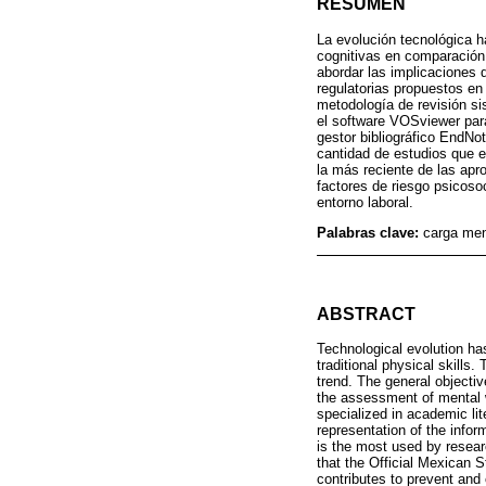
RESUMEN
La evolución tecnológica h
cognitivas en comparación 
abordar las implicaciones 
regulatorias propuestos en 
metodología de revisión s
el software VOSviewer para
gestor bibliográfico EndN
cantidad de estudios que 
la más reciente de las apr
factores de riesgo psicosoc
entorno laboral.
Palabras clave:
carga men
ABSTRACT
Technological evolution ha
traditional physical skills
trend. The general objectiv
the assessment of mental 
specialized in academic li
representation of the info
is the most used by researc
that the Official Mexican 
contributes to prevent and 