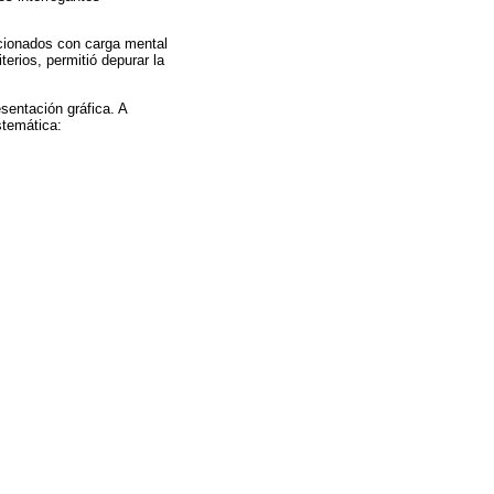
acionados con carga mental
erios, permitió depurar la
entación gráfica. A
stemática: