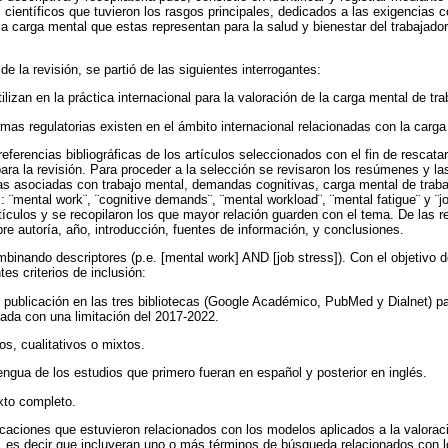
 científicos que tuvieron los rasgos principales, dedicados a las exigencias
la carga mental que estas representan para la salud y bienestar del trabajado
e la revisión, se partió de las siguientes interrogantes:
izan en la práctica internacional para la valoración de la carga mental de tra
mas regulatorias existen en el ámbito internacional relacionadas con la carga
ferencias bibliográficas de los artículos seleccionados con el fin de rescatar
para la revisión. Para proceder a la selección se revisaron los resúmenes y la
 las asociadas con trabajo mental, demandas cognitivas, carga mental de trabaj
: ¨mental work¨, ¨cognitive demands¨, ¨mental workload¨, ¨mental fatigue¨ y ¨j
tículos y se recopilaron los que mayor relación guarden con el tema. De las r
re autoría, año, introducción, fuentes de información, y conclusiones.
binando descriptores (p.e. [mental work] AND [job stress]). Con el objetivo d
tes criterios de inclusión:
e publicación en las tres bibliotecas (Google Académico, PubMed y Dialnet) p
zada con una limitación del 2017-2022.
os, cualitativos o mixtos.
engua de los estudios que primero fueran en español y posterior en inglés.
exto completo.
aciones que estuvieron relacionados con los modelos aplicados a la valoració
, es decir que incluyeran uno o más términos de búsqueda relacionados con l