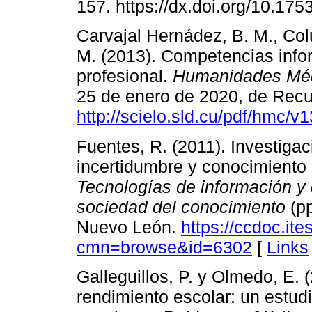
157. https://dx.doi.org/10.17
Carvajal Hernádez, B. M., Co
M. (2013). Competencias info
profesional.
Humanidades Mé
25 de enero de 2020, de Recu
http://scielo.sld.cu/pdf/hmc/
Fuentes, R. (2011). Investiga
incertidumbre y conocimiento 
Tecnologías de información y 
sociedad del conocimiento
(pp
Nuevo León.
https://ccdoc.it
cmn=browse&id=6302
[
Links
Galleguillos, P. y Olmedo, E.
rendimiento escolar: un estud