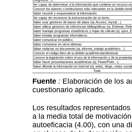
Ser capaz de determinar si la información que contiene un recurso es
Conocer los autores o instituciones más relevantes en tu ámbito temá
Saber resumir y esquematizar la información.
Ser capaz de reconocer la estructuración de un texto.
Saber usar gestores de bases de datos (ej. Access, mysql…).
Saber utilizar gestores de referencias bibliográficas (ej. Endnote, 
Saber manejar programas estadísticos y hojas de cálculo (ej. spss, 
Saber instalar programas informáticos.
Saber comunicar en público.
Saber comunicar en otros idiomas
Saber redactar un documento (ej. informe, trabajo académico…).
Conocer el código ético de tu ámbito académico/profesional.
Conocer la legislación sobre el uso de la información y de la propiedad
Saber hacer presentaciones académicas (ej. PowerPoint…).
Saber difundir la información en Internet (ej. webs, blogs, redes soci
Total.
Fuente
:
Elaboración de los au
cuestionario aplicado.
Los resultados representados 
a la media total de motivació
autoeficacia (4.00), con una di