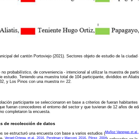
icipal del cantón Portoviejo (2021).
Sectores objeto de estudio de la ciudad
o probabilístico, de conveniencia - intencional al utilizar la muestra de part
e estudio. Teniendo una muestra total de 104 participante, divididos en Aliat
32, y Los Pinos con una muestra n= 22.
lación participante se seleccionaron en base a criterios de fueran habitantes
que fueran conocedores el entorno del sector y que tuvieran de 12 años de e
 no completaron la encuesta.
as de recolección de datos
Muñoz-Vanegas et al.
os se estructuró una encuesta con base a varios estudios (
Vergel-Ortega, et al., 2016
Perelman y Marconi, 2016
Pérez, 2004