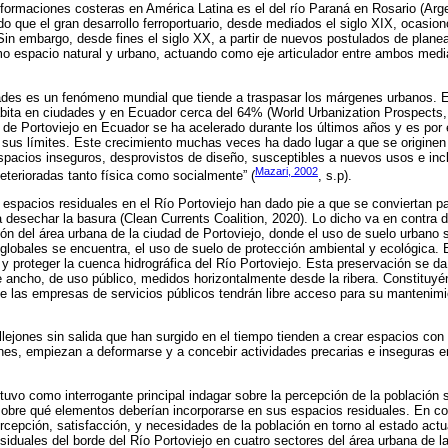
formaciones costeras en América Latina es el del río Paraná en Rosario (Arge
do que el gran desarrollo ferroportuario, desde mediados el siglo XIX, ocasion
 Sin embargo, desde fines el siglo XX, a partir de nuevos postulados de plane
o espacio natural y urbano, actuando como eje articulador entre ambos medi
dades es un fenómeno mundial que tiende a traspasar los márgenes urbanos. 
bita en ciudades y en Ecuador cerca del 64% (World Urbanization Prospects,
d de Portoviejo en Ecuador se ha acelerado durante los últimos años y es por
sus límites. Este crecimiento muchas veces ha dado lugar a que se originen 
pacios inseguros, desprovistos de diseño, susceptibles a nuevos usos e inc
Mazari, 2002
deterioradas tanto física como socialmente” (
, s.p).
 espacios residuales en el Río Portoviejo han dado pie a que se conviertan pa
 desechar la basura (Clean Currents Coalition, 2020). Lo dicho va en contra d
n del área urbana de la ciudad de Portoviejo, donde el uso de suelo urbano s
globales se encuentra, el uso de suelo de protección ambiental y ecológica. E
 y proteger la cuenca hidrográfica del Río Portoviejo. Esta preservación se da
 ancho, de uso público, medidos horizontalmente desde la ribera. Constituyénd
que las empresas de servicios públicos tendrán libre acceso para su mantenim
llejones sin salida que han surgido en el tiempo tienden a crear espacios con 
iones, empiezan a deformarse y a concebir actividades precarias e inseguras en
 tuvo como interrogante principal indagar sobre la percepción de la población 
sobre qué elementos deberían incorporarse en sus espacios residuales. En co
percepción, satisfacción, y necesidades de la población en torno al estado act
siduales del borde del Río Portoviejo en cuatro sectores del área urbana de l