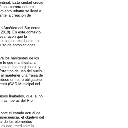
ntina). Esta ciudad creció
ó una barrera entre el
amiento urbano se llevó a
ante la creación de
En América del Sur cerca
 2018). En este contexto,
 esa razón que la
espacios residuales, los
luso de apropiaciones,
ra los habitantes de los
e lo que manifiesta la
e clasifica en globales y
ste tipo de uso del suelo
 al mantener una franja de
ose en retiro obligatorio
iento (GAD Municipal del
usos limitados, que, al no
 las riberas del Río
sobre el estado actual de
nsecuencia, el objetivo del
ual de los elementos
a ciudad, mediante la