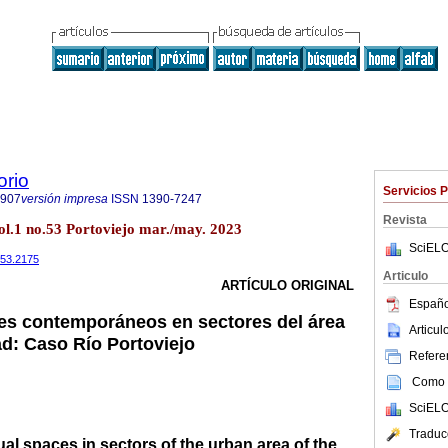
orio
Servicios 
7907
versión impresa
ISSN
1390-7247
Revista
ol.1 no.53 Portoviejo mar./may. 2023
SciELO
i53.2175
Articulo
ARTÍCULO ORIGINAL
Españo
es contemporáneos en sectores del área
Articu
ad: Caso Río Portoviejo
Referen
Como c
SciELO
Traduc
l spaces in sectors of the urban area of the