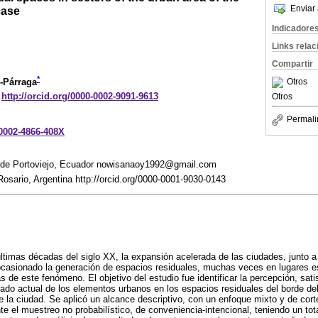
Enviar 
case
Indicadore
Links rela
Compartir
*
Otros
-Párraga
http://orcid.org/0000-0002-9091-9613
Otros
Permali
-0002-4866-408X
o de Portoviejo, Ecuador nowisanaoy1992@gmail.com
osario, Argentina http://orcid.org/0000-0001-9030-0143
timas décadas del siglo XX, la expansión acelerada de las ciudades, junto a 
casionado la generación de espacios residuales, muchas veces en lugares es
s de este fenómeno. El objetivo del estudio fue identificar la percepción, sat
stado actual de los elementos urbanos en los espacios residuales del borde del
 la ciudad. Se aplicó un alcance descriptivo, con un enfoque mixto y de corte
e el muestreo no probabilístico, de conveniencia-intencional, teniendo un tot