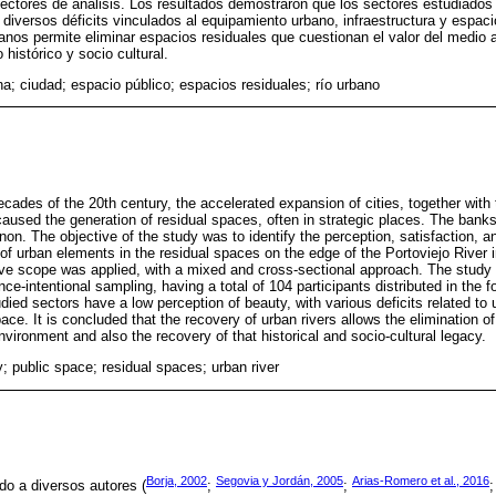
 sectores de análisis. Los resultados demostraron que los sectores estudiados
 diversos déficits vinculados al equipamiento urbano, infraestructura y espac
banos permite eliminar espacios residuales que cuestionan el valor del medio 
histórico y socio cultural.
na; ciudad; espacio público; espacios residuales; río urbano
ecades of the 20th century, the accelerated expansion of cities, together with 
used the generation of residual spaces, often in strategic places. The banks 
n. The objective of the study was to identify the perception, satisfaction, a
 of urban elements in the residual spaces on the edge of the Portoviejo River i
ptive scope was applied, with a mixed and cross-sectional approach. The stud
nce-intentional sampling, having a total of 104 participants distributed in the 
died sectors have a low perception of beauty, with various deficits related to
pace. It is concluded that the recovery of urban rivers allows the elimination o
nvironment and also the recovery of that historical and socio-cultural legacy.
y; public space; residual spaces; urban river
Borja, 2002
Segovia y Jordán, 2005
Arias-Romero et al., 2016
do a diversos autores (
;
;