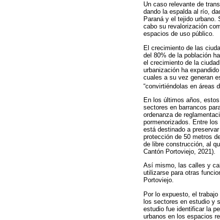
Un caso relevante de trans
dando la espalda al río, da
Paraná y el tejido urbano.
cabo su revalorización com
espacios de uso público.
El crecimiento de las ciu
del 80% de la población ha
el crecimiento de la ciuda
urbanización ha expandido 
cuales a su vez generan es
“convirtiéndolas en áreas 
En los últimos años, estos
sectores en barrancos para
ordenanza de reglamentació
pormenorizados. Entre los 
está destinado a preservar
protección de 50 metros de
de libre construcción, al 
Cantón Portoviejo, 2021).
Así mismo, las calles y ca
utilizarse para otras func
Portoviejo.
Por lo expuesto, el trabajo
los sectores en estudio y 
estudio fue identificar la 
urbanos en los espacios re