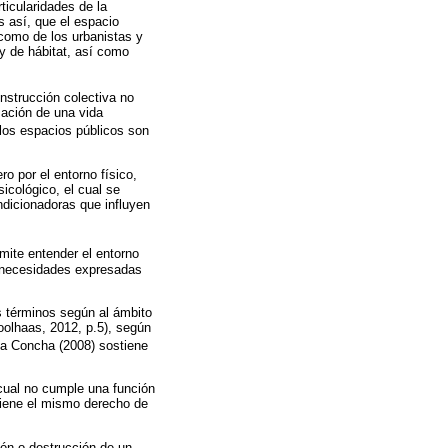
ticularidades de la
s así, que el espacio
como de los urbanistas y
 y de hábitat, así como
nstrucción colectiva no
zación de una vida
 “los espacios públicos son
ro por el entorno físico,
icológico, el cual se
ndicionadoras que influyen
mite entender el entorno
y necesidades expresadas
os términos según al ámbito
oolhaas, 2012, p.5), según
 la Concha (2008) sostiene
 cual no cumple una función
tiene el mismo derecho de
ión o destrucción de un