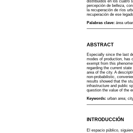
distribuidos en los cuatro
percepción de belleza, con
la recuperación de ríos ur
recuperación de ese legado 
Palabras clave:
área urba
ABSTRACT
Especially since the last d
modes of production, has ca
exempt from this phenomeno
regarding the current state
area of the city. A descri
non-probabilistic, convenie
results showed that the stu
infrastructure and public s
question the value of the e
Keywords:
urban area; cit
INTRODUCCIÓN
El espacio público, siguien