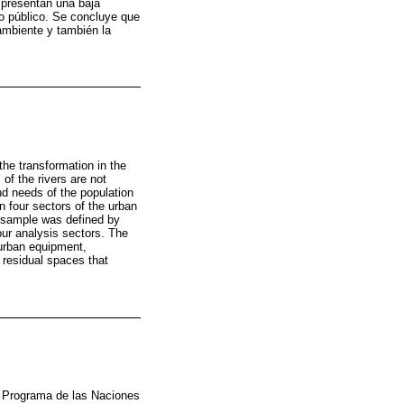
 presentan una baja
io público. Se concluye que
ambiente y también la
the transformation in the
of the rivers are not
nd needs of the population
n four sectors of the urban
y sample was defined by
four analysis sectors. The
 urban equipment,
f residual spaces that
; Programa de las Naciones