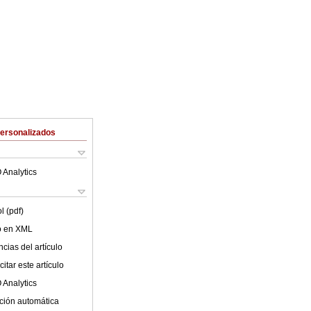
Personalizados
 Analytics
l (pdf)
lo en XML
cias del artículo
itar este artículo
 Analytics
ción automática