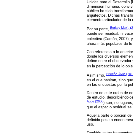
Unidas para el Desarrollo 
dimensión humana, conviven
público ha sido transform
arquitectos. Dichas transfo
elemento articulador de la 
Borja y Muxí, (
Por su parte,
puede ser residual, ni vac
colectiva (Carrión, 2007),
ahora más populares de lo q
Con referencia a lo anterio
donde los diversos element
define entre el observador
en la percepción de lo obje
Briceño-Ávila (201
Asimismo,
en el que habitan, sino qu
en las encuestas por la pob
Dentro de este orden de co
de estudio, describiéndolo
Auge (2000
) son, no-lugares
que el espacio residual se
Aquella parte o porción de
definida pese a encontrars
uso.
También estos fragmentos a