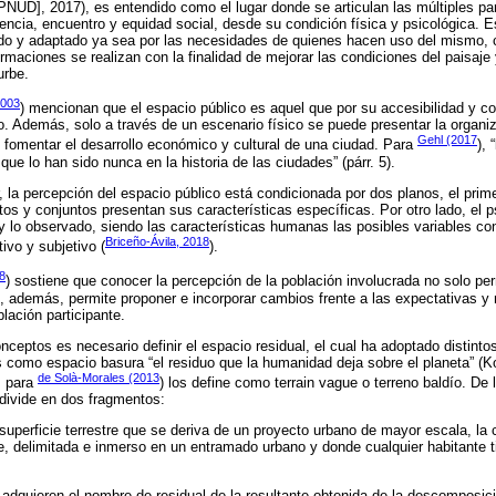
[PNUD], 2017), es entendido como el lugar donde se articulan las múltiples par
cia, encuentro y equidad social, desde su condición física y psicológica. E
ado y adaptado ya sea por las necesidades de quienes hacen uso del mismo, 
rmaciones se realizan con la finalidad de mejorar las condiciones del paisaje
urbe.
2003
) mencionan que el espacio público es aquel que por su accesibilidad y co
ío. Además, solo a través de un escenario físico se puede presentar la organi
Gehl (2017
 y fomentar el desarrollo económico y cultural de una ciudad. Para
),
ue lo han sido nunca en la historia de las ciudades” (párr. 5).
r, la percepción del espacio público está condicionada por dos planos, el prime
os y conjuntos presentan sus características específicas. Por otro lado, el ps
 y lo observado, siendo las características humanas las posibles variables co
Briceño-Ávila, 2018
tivo y subjetivo (
).
8
) sostiene que conocer la percepción de la población involucrada no solo per
e, además, permite proponer e incorporar cambios frente a las expectativas 
lación participante.
nceptos es necesario definir el espacio residual, el cual ha adoptado distint
s como espacio basura “el residuo que la humanidad deja sobre el planeta” (K
de Solà-Morales (2013
, para
) los define como terrain vague o terreno baldío. De
 divide en dos fragmentos:
 superficie terrestre que se deriva de un proyecto urbano de mayor escala, la
e, delimitada e inmerso en un entramado urbano y donde cualquier habitante 
dquieren el nombre de residual de la resultante obtenida de la descomposic