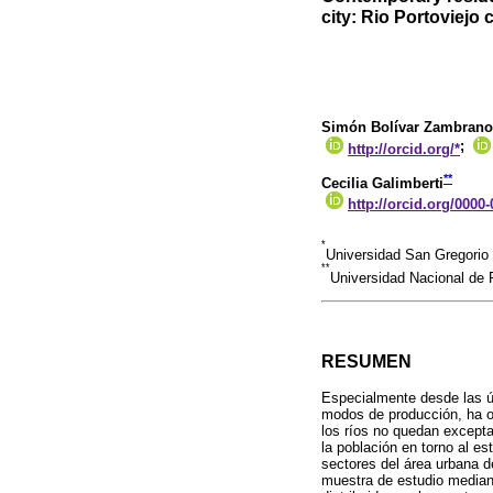
city: Rio Portoviejo 
Simón Bolívar Zambrano
;
http://orcid.org/*
**
Cecilia Galimberti
http://orcid.org/0000
*
Universidad San Gregori
**
Universidad Nacional de R
RESUMEN
Especialmente desde las úl
modos de producción, ha o
los ríos no quedan excepta
la población en torno al e
sectores del área urbana de
muestra de estudio mediant