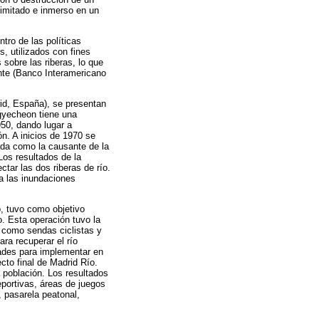
elimitado e inmerso en un
ntro de las políticas
, utilizados con fines
sobre las riberas, lo que
nte (Banco Interamericano
id, España), se presentan
gyecheon tiene una
950, dando lugar a
n. A inicios de 1970 se
cada como la causante de la
Los resultados de la
ctar las dos riberas de río.
 a las inundaciones
, tuvo como objetivo
o. Esta operación tuvo la
o como sendas ciclistas y
ra recuperar el río
dades para implementar en
ecto final de Madrid Río.
a población. Los resultados
eportivas, áreas de juegos
, pasarela peatonal,