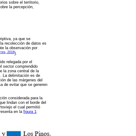
ios sobre el territorio,
sobre la percepción,
riptiva, ya que se
 la recolección de datos es
nte la observación por
rres, 2018
).
ido relegada por el
 el sector comprendido
e la zona central de la
. La delimitación es de
ación de las márgenes del
sa de evitar que se generen
ción considerada para la
que lindan con el borde del
oviejo el cual permitió
presenta en la
figura 1
: