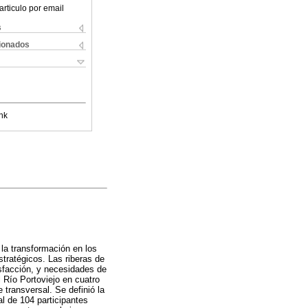
articulo por email
s
cionados
nk
la transformación en los
tratégicos. Las riberas de
isfacción, y necesidades de
 Río Portoviejo en cuatro
 transversal. Se definió la
al de 104 participantes