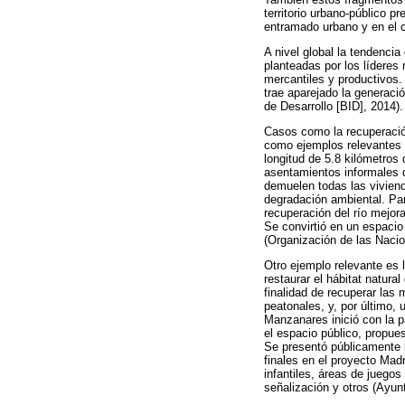
territorio urbano-público p
entramado urbano y en el c
A nivel global la tendencia
planteadas por los líderes
mercantiles y productivos.
trae aparejado la generac
de Desarrollo [BID], 2014).
Casos como la recuperació
como ejemplos relevantes 
longitud de 5.8 kilómetros
asentamientos informales 
demuelen todas las viviend
degradación ambiental. Para
recuperación del río mejora
Se convirtió en un espacio 
(Organización de las Naci
Otro ejemplo relevante es
restaurar el hábitat natura
finalidad de recuperar las
peatonales, y, por último,
Manzanares inició con la p
el espacio público, propues
Se presentó públicamente la
finales en el proyecto Mad
infantiles, áreas de juego
señalización y otros (Ayun