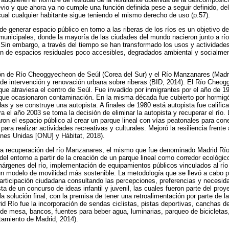
revio y que ahora ya no cumple una función definida pese a seguir definido, d
ual cualquier habitante sigue teniendo el mismo derecho de uso (p.57).
 de generar espacio público en torno a las riberas de los ríos es un objetivo de
 municipales, donde la mayoría de las ciudades del mundo nacieron junto a ríos
 Sin embargo, a través del tiempo se han transformado los usos y actividades 
ión de espacios residuales poco accesibles, degradados ambiental y socialme
n de Río Cheoggyecheon de Seúl (Corea del Sur) y el Río Manzanares (Madr
de intervención y renovación urbana sobre riberas (BID, 2014). El Río Cheog
 que atraviesa el centro de Seúl. Fue invadido por inmigrantes por el año de 1
que ocasionaron contaminación. En la misma década fue cubierto por hormigó
as y se construye una autopista. A finales de 1980 está autopista fue califi
 el año 2003 se toma la decisión de eliminar la autopista y recuperar el río. 
ron el espacio público al crear un parque lineal con vías peatonales para cone
para realizar actividades recreativas y culturales. Mejoró la resiliencia frente
ones Unidas [ONU] y Hábitat, 2018).
 la recuperación del río Manzanares, el mismo que fue denominado Madrid Río
l del entorno a partir de la creación de un parque lineal como corredor ecológic
 márgenes del río, implementación de equipamientos públicos vinculados al rí
 un modelo de movilidad más sostenible. La metodología que se llevó a cabo pa
articipación ciudadana consultando las percepciones, preferencias y necesi
ta de un concurso de ideas infantil y juvenil, las cuales fueron parte del proy
 solución final, con la premisa de tener una retroalimentación por parte de l
rid Río fue la incorporación de sendas ciclistas, pistas deportivas, canchas d
s de mesa, bancos, fuentes para beber agua, luminarias, parqueo de bicicletas
tamiento de Madrid, 2014).