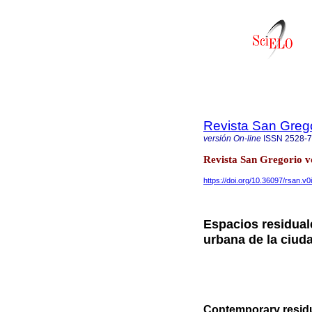
Revista San Greg
versión On-line
ISSN
2528-
Revista San Gregorio v
https://doi.org/10.36097/rsan.v0
Espacios residual
urbana de la ciud
Contemporary residua