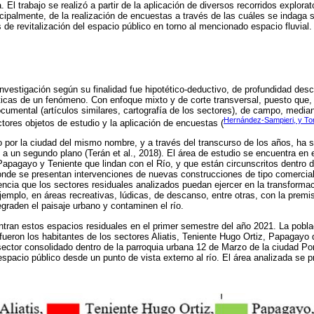
El trabajo se realizó a partir de la aplicación de diversos recorridos explorator
incipalmente, de la realización de encuestas a través de las cuáles se indaga 
 de revitalización del espacio público en torno al mencionado espacio fluvial.
investigación según su finalidad fue hipotético-deductivo, de profundidad desc
ísticas de un fenómeno. Con enfoque mixto y de corte transversal, puesto que,
ocumental (artículos similares, cartografía de los sectores), de campo, media
Hernández-Sampieri, y To
ctores objetos de estudio y la aplicación de encuestas (
o por la ciudad del mismo nombre, y a través del transcurso de los años, ha s
s a un segundo plano (Terán et al., 2018). El área de estudio se encuentra en
 Papagayo y Teniente que lindan con el Río, y que están circunscritos dentro d
onde se presentan intervenciones de nuevas construcciones de tipo comercial
luencia que los sectores residuales analizados puedan ejercer en la transform
jemplo, en áreas recreativas, lúdicas, de descanso, entre otras, con la premi
graden el paisaje urbano y contaminen el río.
ran estos espacios residuales en el primer semestre del año 2021. La pobla
fueron los habitantes de los sectores Aliatis, Teniente Hugo Ortiz, Papagayo 
sector consolidado dentro de la parroquia urbana 12 de Marzo de la ciudad Port
espacio público desde un punto de vista externo al río. El área analizada se 