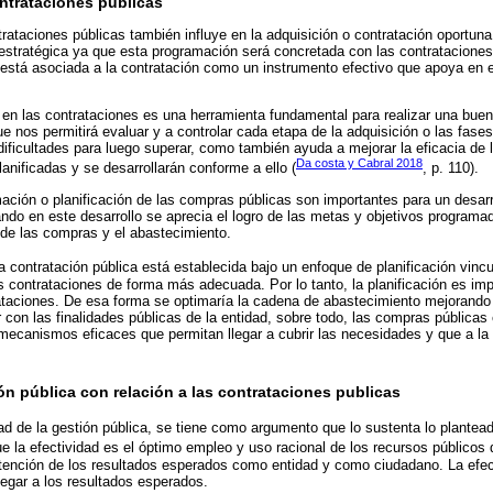
ontrataciones publicas
trataciones públicas también influye en la adquisición o contratación oportuna.
 estratégica ya que esta programación será concretada con las contratacione
 está asociada a la contratación como un instrumento efectivo que apoya en 
n en las contrataciones es una herramienta fundamental para realizar una buen
e nos permitirá evaluar y a controlar cada etapa de la adquisición o las fases
 dificultades para luego superar, como también ayuda a mejorar la eficacia de 
Da costa y Cabral 2018
anificadas y se desarrollarán conforme a ello (
, p. 110).
ación o planificación de las compras públicas son importantes para un desar
ndo en este desarrollo se aprecia el logro de las metas y objetivos programa
 de las compras y el abastecimiento.
a contratación pública está establecida bajo un enfoque de planificación vincu
as contrataciones de forma más adecuada. Por lo tanto, la planificación es imp
ataciones. De esa forma se optimaría la cadena de abastecimiento mejorando
 con las finalidades públicas de la entidad, sobre todo, las compras públicas
ecanismos eficaces que permitan llegar a cubrir las necesidades y que a la 
ión pública con relación a las contrataciones publicas
idad de la gestión pública, se tiene como argumento que lo sustenta lo plantea
e la efectividad es el óptimo empleo y uso racional de los recursos públicos 
btención de los resultados esperados como entidad y como ciudadano. La efect
legar a los resultados esperados.