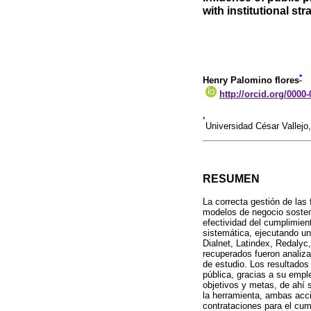
with institutional st
*
Henry Palomino flores
http://orcid.org/0000
*
Universidad César Vallej
RESUMEN
La correcta gestión de las 
modelos de negocio sostenib
efectividad del cumplimient
sistemática, ejecutando u
Dialnet, Latindex, Redalyc
recuperados fueron analiza
de estudio. Los resultados
pública, gracias a su empl
objetivos y metas, de ahí 
la herramienta, ambas acci
contrataciones para el cum