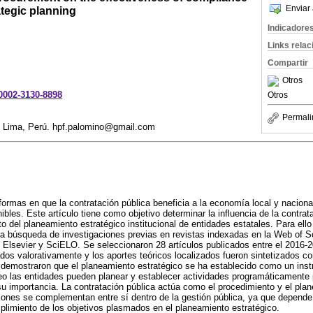
Enviar 
rategic planning
Indicadore
Links rela
Compartir
Otros
-0002-3130-8898
Otros
Permali
o, Lima, Perú. hpf.palomino@gmail.com
formas en que la contratación pública beneficia a la economía local y naciona
les. Este artículo tiene como objetivo determinar la influencia de la contrata
o del planeamiento estratégico institucional de entidades estatales. Para ello
na búsqueda de investigaciones previas en revistas indexadas en la Web of 
, Elsevier y SciELO. Se seleccionaron 28 artículos publicados entre el 2016-
dos valorativamente y los aportes teóricos localizados fueron sintetizados co
 demostraron que el planeamiento estratégico se ha establecido como un inst
eo las entidades pueden planear y establecer actividades programáticamente
su importancia. La contratación pública actúa como el procedimiento y el pl
ones se complementan entre sí dentro de la gestión pública, ya que depende 
plimiento de los objetivos plasmados en el planeamiento estratégico.