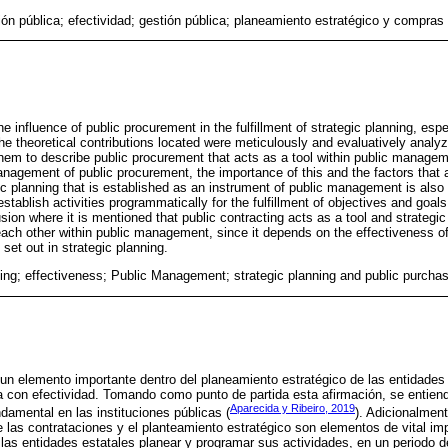
ión pública; efectividad; gestión pública; planeamiento estratégico y compras
e influence of public procurement in the fulfillment of strategic planning, especi
 the theoretical contributions located were meticulously and evaluatively analy
hem to describe public procurement that acts as a tool within public managem
anagement of public procurement, the importance of this and the factors that 
ic planning that is established as an instrument of public management is also 
establish activities programmatically for the fulfillment of objectives and goal
sion where it is mentioned that public contracting acts as a tool and strategi
ch other within public management, since it depends on the effectiveness of 
s set out in strategic planning.
ting; effectiveness; Public Management; strategic planning and public purcha
 un elemento importante dentro del planeamiento estratégico de las entidades 
la con efectividad. Tomando como punto de partida esta afirmación, se entiend
Aparecida y Ribeiro, 2019
amental en las instituciones públicas (
). Adicionalmen
e las contrataciones y el planteamiento estratégico son elementos de vital imp
 las entidades estatales planear y programar sus actividades, en un periodo d