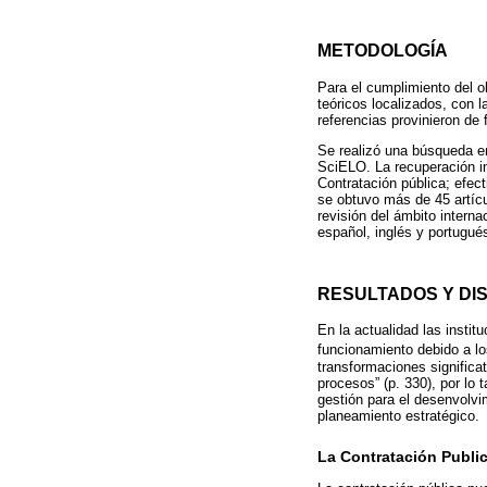
METODOLOGÍA
Para el cumplimiento del ob
teóricos localizados, con l
referencias provinieron de 
Se realizó una búsqueda en
SciELO. La recuperación in
Contratación pública; efec
se obtuvo más de 45 artícul
revisión del ámbito intern
español, inglés y portugué
RESULTADOS Y DI
En la actualidad las insti
funcionamiento debido a l
transformaciones significa
procesos” (p. 330), por lo
gestión para el desenvolvim
planeamiento estratégico.
La Contratación Publi