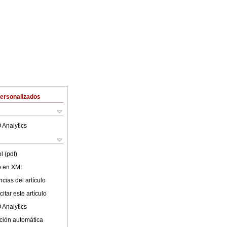
Personalizados
 Analytics
l (pdf)
lo en XML
cias del artículo
itar este artículo
 Analytics
ción automática