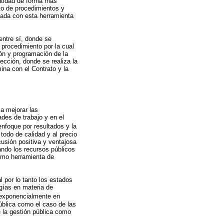
entidad de forma más
to de procedimientos y
tada con esta herramienta
entre sí, donde se
 procedimiento por la cual
ión y programación de la
ección, donde se realiza la
ina con el Contrato y la
a mejorar las
des de trabajo y en el
enfoque por resultados y la
todo de calidad y al precio
cusión positiva y ventajosa
ando los recursos públicos
como herramienta de
l por lo tanto los estados
ogías en materia de
e exponencialmente en
ública como el caso de las
e la gestión pública como