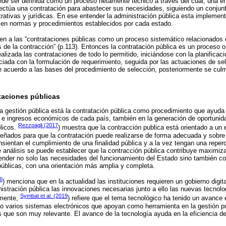
ede ser definida como un proceso netamente técnico a través del cual, una 
fectúa una contratación para abastecer sus necesidades, siguiendo un conjun
rativas y jurídicas. En ese entender la administración pública esta implemen
en normas y procedimientos establecidos por cada estado.
nen a las “contrataciones públicas como un proceso sistemático relacionados 
s de la contracción” (p.113). Entonces la contratación pública es un proceso o
ealizada las contrataciones de todo lo permitido, iniciándose con la planificac
ciada con la formulación de requerimiento, seguida por las actuaciones de sel
e acuerdo a las bases del procedimiento de selección, posteriormente se culm
taciones públicas
a gestión pública está la contratación pública como procedimiento que ayuda 
 e ingresos económicos de cada país, también en la generación de oportunida
Rezzoagli (2017
blicos.
) muestra que la contracción publica está orientado a un 
eñados para que la contratación puede realizarse de forma adecuada y sobre 
sientan el cumplimiento de una finalidad pública y a la vez tengan una reper
 análisis se puede establecer que la contracción pública contribuye maximiz
atender no solo las necesidades del funcionamiento del Estado sino también 
 públicas, con una orientación más amplia y completa.
6
) menciona que en la actualidad las instituciones requieren un gobierno digita
nistración pública las innovaciones necesarias junto a ello las nuevas tecnol
Symbat et al. (2019
lmente,
) refiere que el tema tecnológico ha tenido un avanc
do varios sistemas electrónicos que apoyan como herramienta en la gestión p
s que son muy relevante. El avance de la tecnología ayuda en la eficiencia d