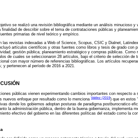
jetivo se realizó una revisión bibliográfica mediante un análisis minucioso y 
a finalidad de describir sobre el tema de contrataciones públicas y planeamien
fuentes primarias de nivel teórico y empírico.
 las revistas indexadas a Web of Science, Scopus, CSIC y Dialnet, Latindex
cluyó artículos científicos y otras fuentes como libros y tesis de grado con 
tividad; gestión pública; planeamiento estratégico y compras públicas. Como
os de cuales se seleccionaron 28 artículos, bajo el criterio de selección de t
acional con mayor número de referencias bibliográficas. Los artículos recuper
s; y pertenecen al período de 2016 a 2021.
SCUSIÓN
tuciones públicas vienen experimentando cambios importantes con respecto a 
Valdez (2019
os nuevos enfoque por resultado como lo menciona
) que en estos 
tivas donde los gobiernos adoptan posturas de paradigma postburocratico efic
 tanto la administración pública, dentro de la buena gobernanza, implementa m
iento efectivo del gobierno en las diferentes políticas del estado como la con
ca