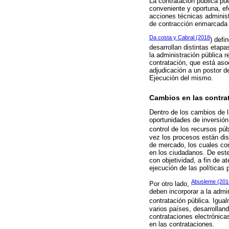
La contratación pública pu
conveniente y oportuna, e
acciones técnicas administ
de contracción enmarcada 
Da costa y Cabral (2018
) defi
desarrollan distintas etapa
la administración pública r
contratación, que está aso
adjudicación a un postor d
Ejecución del mismo.
Cambios en las contra
Dentro de los cambios de l
oportunidades de inversión
control de los recursos pú
vez los procesos están dis
de mercado, los cuales con
en los ciudadanos. De este
con objetividad, a fin de 
ejecución de las políticas
Abusleme (201
Por otro lado,
deben incorporar a la admi
contratación pública. Igua
varios países, desarrollan
contrataciones electrónica
en las contrataciones.