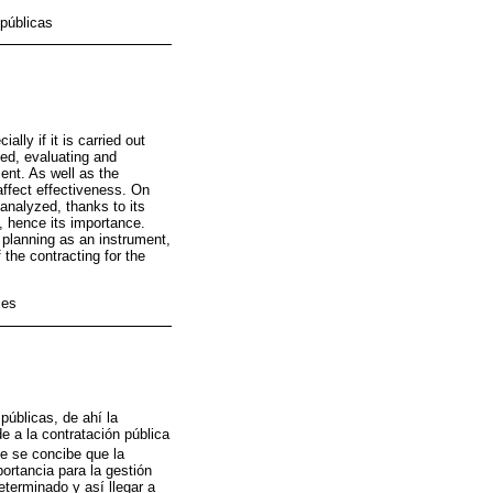
 públicas
ally if it is carried out
zed, evaluating and
ent. As well as the
affect effectiveness. On
analyzed, thanks to its
s, hence its importance.
c planning as an instrument,
the contracting for the
ses
públicas, de ahí la
e a la contratación pública
te se concibe que la
ortancia para la gestión
eterminado y así llegar a