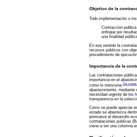
Objetivo de la contrac
Todo implementación o inst
Contracción publica
enfoque por resulta
una finalidad públic
En ese sentido la contratac
recursos públicos con obje
procedimiento de ejecución
Importancia de la cont
Las contrataciones pública
importancia en el abasteci
Da costa
como lo menciona
abastecimiento, mediante m
necesidad urgente de los h
transparencia en la selecc
Como se puede apreciar es 
estado se abastezca dentro
promueve el desarrollo eco
contrataciones públicas (B
viene a ser una columna ese