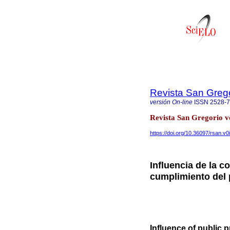
Revista San Greg
versión On-line
ISSN
2528-
Revista San Gregorio vo
https://doi.org/10.36097/rsan.v0
Influencia de la c
cumplimiento del 
Influence of public 