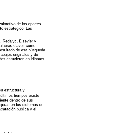
valorativo de los aportes
to estratégico. Las
, Redalyc, Elsevier y
palabras claves como:
 resultado de esa búsqueda
rabajos originales y de
ados estuvieron en idiomas
su estructura y
“últimos tiempos existe
iente dentro de sus
ejoras en los sistemas de
tratación pública y el