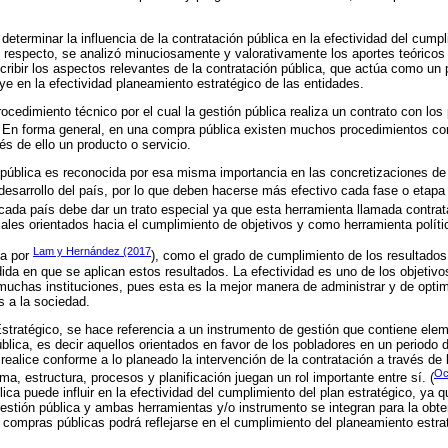
vo determinar la influencia de la contratación pública en la efectividad del cum
Al respecto, se analizó minuciosamente y valorativamente los aportes teóricos
cribir los aspectos relevantes de la contratación pública, que actúa como un 
uye en la efectividad planeamiento estratégico de las entidades.
ocedimiento técnico por el cual la gestión pública realiza un contrato con lo
. En forma general, en una compra pública existen muchos procedimientos co
és de ello un producto o servicio.
pública es reconocida por esa misma importancia en las concretizaciones de 
desarrollo del país, por lo que deben hacerse más efectivo cada fase o etapa 
 cada país debe dar un trato especial ya que esta herramienta llamada contra
ales orientados hacia el cumplimiento de objetivos y como herramienta políti
Lam y Hernández (2017
da por
), como el grado de cumplimiento de los resultados
da en que se aplican estos resultados. La efectividad es uno de los objetivo
 muchas instituciones, pues esta es la mejor manera de administrar y de optim
 a la sociedad.
tratégico, se hace referencia a un instrumento de gestión que contiene elem
ública, es decir aquellos orientados en favor de los pobladores en un periodo 
realice conforme a lo planeado la intervención de la contratación a través de 
Oc
a, estructura, procesos y planificación juegan un rol importante entre sí. (
ica puede influir en la efectividad del cumplimiento del plan estratégico, ya 
gestión pública y ambas herramientas y/o instrumento se integran para la obte
s compras públicas podrá reflejarse en el cumplimiento del planeamiento estra