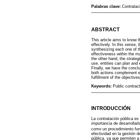
Palabras clave:
Contratac
ABSTRACT
This article aims to know th
effectively. In this sense,
synthesizing each one of t
effectiveness within the m
the other hand, the strateg
use, entities can plan and 
Finally, we have the conclu
both actions complement ea
fulfillment of the objective
Keywords:
Public contrac
INTRODUCCIÓN
La contratación pública es
importancia de desarrollar
como un procedimiento fund
efectividad en la gestión d
pública, ya que permiten a