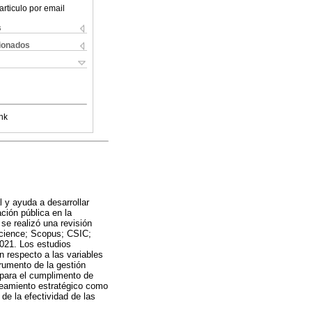
articulo por email
s
cionados
nk
l y ayuda a desarrollar
ción pública en la
 se realizó una revisión
Science; Scopus; CSIC;
2021. Los estudios
n respecto a las variables
rumento de la gestión
 para el cumplimento de
aneamiento estratégico como
de la efectividad de las