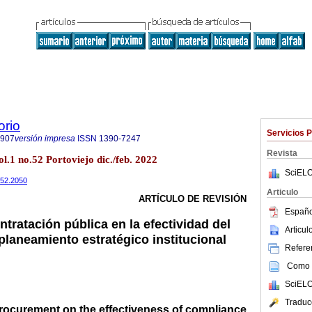
orio
Servicios 
7907
versión impresa
ISSN
1390-7247
Revista
l.1 no.52 Portoviejo dic./feb. 2022
SciELO
i52.2050
Articulo
ARTÍCULO DE REVISIÓN
Españo
ontratación pública en la efectividad del
Articu
planeamiento estratégico institucional
Referen
Como c
SciELO
Traduc
procurement on the effectiveness of compliance