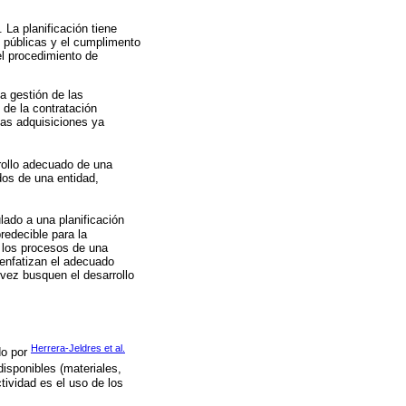
 La planificación tiene
s públicas y el cumplimento
el procedimiento de
a gestión de las
 de la contratación
las adquisiciones ya
rollo adecuado de una
dos de una entidad,
lado a una planificación
redecible para la
 los procesos de una
 enfatizan el adecuado
vez busquen el desarrollo
Herrera-Jeldres et al.
do por
disponibles (materiales,
ividad es el uso de los