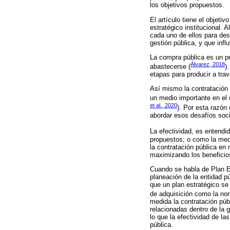
los objetivos propuestos.
El artículo tiene el objeti
estratégico institucional. 
cada uno de ellos para des
gestión pública, y que infl
La compra pública es un pr
Álvarez, 2018
abastecerse (
)
etapas para producir a trav
Así mismo la contratación 
un medio importante en el 
et al., 2020
). Por esta razón
abordar esos desafíos soci
La efectividad, es entendi
propuestos; o como la medi
la contratación pública en
maximizando los beneficios
Cuando se habla de Plan Es
planeación de la entidad p
que un plan estratégico se 
de adquisición como la norm
medida la contratación públ
relacionadas dentro de la 
lo que la efectividad de la
pública.