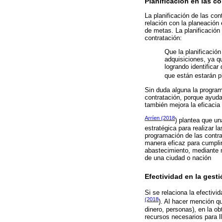
Planificación en las c
La planificación de las con
relación con la planeación
de metas. La planificación
contratación:
Que la planificació
adquisiciones, ya qu
logrando identificar
que están estarán pl
Sin duda alguna la program
contratación, porque ayuda
también mejora la eficacia
Arríen (2018
) plantea que un
estratégica para realizar l
programación de las contr
manera eficaz para cumplir
abastecimiento, mediante m
de una ciudad o nación
Efectividad en la gest
Si se relaciona la efectiv
(2018
). Al hacer mención qu
dinero, personas), en la o
recursos necesarios para l