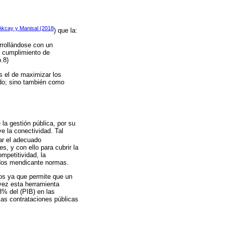
Akcay y Manisal (2018
) que la:
rrollándose con un
l cumplimiento de
.8)
as el de maximizar los
ado; sino también como
la gestión pública, por su
e la conectividad. Tal
ar el adecuado
, y con ello para cubrir la
mpetitividad, la
idos mendicante normas.
vos ya que permite que un
vez esta herramienta
3% del (PIB) en las
las contrataciones públicas