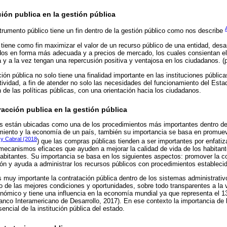
ción publica en la gestión pública
rumento público tiene un fin dentro de la gestión público como nos describe
 tiene como fin maximizar el valor de un recurso público de una entidad, desa
dos en forma más adecuada y a precios de mercado, los cuales consientan e
a y a la vez tengan una repercusión positiva y ventajosa en los ciudadanos. (p
ión pública no solo tiene una finalidad importante en las instituciones públic
tividad, a fin de atender no solo las necesidades del funcionamiento del Est
 de las políticas públicas, con una orientación hacia los ciudadanos.
racción publica en la gestión pública
s están ubicadas como una de los procedimientos más importantes dentro de 
miento y la economía de un país, también su importancia se basa en promuev
 y Cabral (2018
) que las compras públicas tienden a ser importantes por enfatiz
ecanismos eficaces que ayuden a mejorar la calidad de vida de los habitantes
abitantes. Su importancia se basa en los siguientes aspectos: promover la co
ión y ayuda a administrar los recursos públicos con procedimientos establec
muy importante la contratación pública dentro de los sistemas administrati
 de las mejores condiciones y oportunidades, sobre todo transparentes a la 
nómico y tiene una influencia en la economía mundial ya que representa el 1
anco Interamericano de Desarrollo, 2017). En ese contexto la importancia de 
ncial de la institución pública del estado.