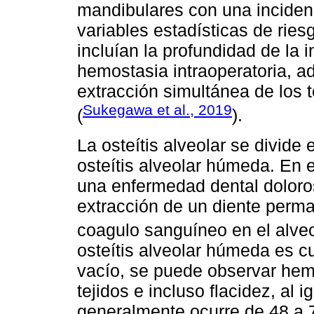
mandibulares con una incidenc
variables estadísticas de ries
incluían la profundidad de la i
hemostasia intraoperatoria, a
extracción simultánea de los 
Sukegawa et al., 2019
(
).
La osteítis alveolar se divide 
osteítis alveolar húmeda. En e
una enfermedad dental doloro
extracción de un diente perma
coagulo sanguíneo en el alveo
osteítis alveolar húmeda es c
vacío, se puede observar hem
tejidos e incluso flacidez, al i
generalmente ocurre de 48 a 7