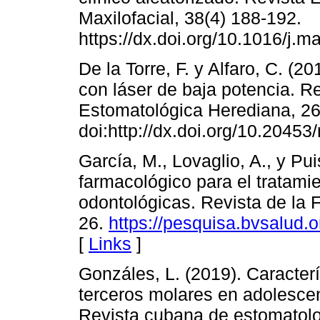
Maxilofacial, 38(4) 188-192.
https://dx.doi.org/10.1016/j.m
De la Torre, F. y Alfaro, C. (2
con láser de baja potencia. R
Estomatológica Herediana, 26 
doi:http://dx.doi.org/10.20453
García, M., Lovaglio, A., y Pui
farmacológico para el tratami
odontológicas. Revista de la 
26.
https://pesquisa.bvsalud.o
[
Links
]
Gonzáles, L. (2019). Caracter
terceros molares en adolescen
Revista cubana de estomatolog