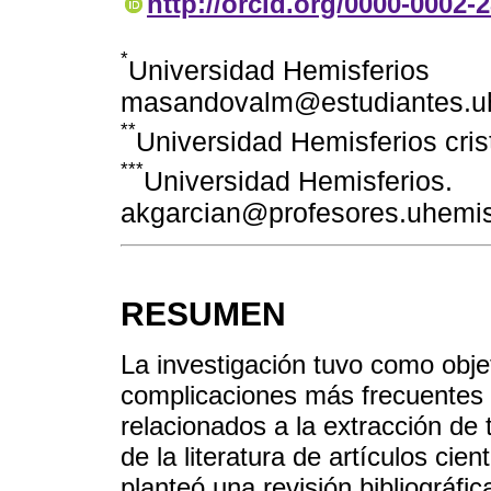
http://orcid.org/0000-0002-
*
Universidad Hemisferios
masandovalm@estudiantes.uh
**
Universidad Hemisferios cri
***
Universidad Hemisferios.
akgarcian@profesores.uhemis
RESUMEN
La investigación tuvo como obje
complicaciones más frecuentes e
relacionados a la extracción de
de la literatura de artículos cien
planteó una revisión bibliográfic