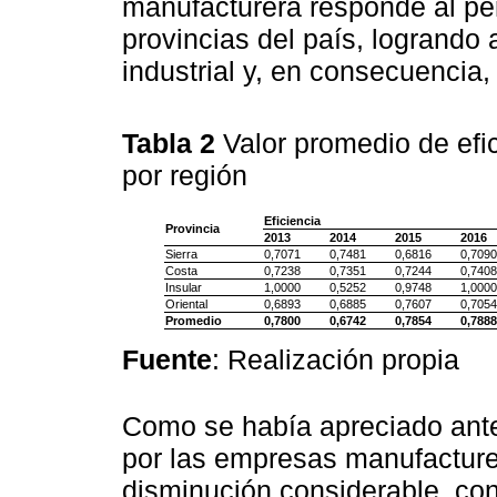
manufacturera responde al perfi
provincias del país, logrando 
industrial y, en consecuencia, 
Tabla 2
Valor promedio de efi
por región
Eficiencia
Provincia
2013
2014
2015
2016
Sierra
0,7071
0,7481
0,6816
0,7090
Costa
0,7238
0,7351
0,7244
0,7408
Insular
1,0000
0,5252
0,9748
1,0000
Oriental
0,6893
0,6885
0,7607
0,7054
Promedio
0,7800
0,6742
0,7854
0,7888
Fuente
: Realización propia
Como se había apreciado anter
por las empresas manufacture
disminución considerable, con