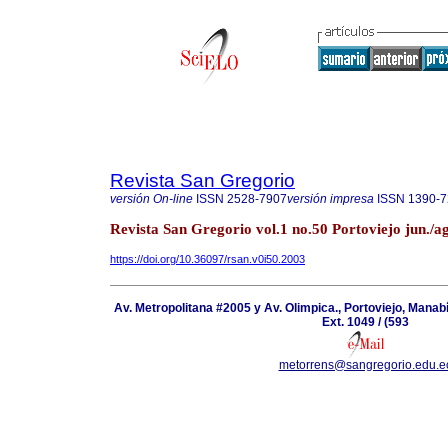
Revista San Gregorio
versión On-line
ISSN
2528-7907
versión impresa
ISSN
1390-7
Revista San Gregorio vol.1 no.50 Portoviejo jun./a
https://doi.org/10.36097/rsan.v0i50.2003
Av. Metropolitana #2005 y Av. Olimpica., Portoviejo, Manab
Ext. 1049 / (593
metorrens@sangregorio.edu.e