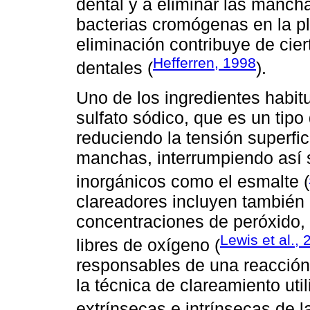
dental y a eliminar las manch
bacterias cromógenas en la p
eliminación contribuye de cier
Hefferren, 1998
dentales (
).
Uno de los ingredientes habitua
sulfato sódico, que es un tipo
reduciendo la tensión superfi
manchas, interrumpiendo así s
inorgánicos como el esmalte (
clareadores incluyen también
concentraciones de peróxido, c
Lewis et al.,
libres de oxígeno (
responsables de una reacción 
la técnica de clareamiento ut
extrínsecas e intrínsecas de l