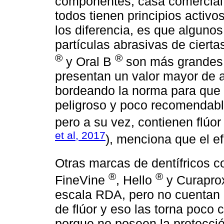
componentes, casa comercial 
todos tienen principios activo
los diferencia, es que algunos
partículas abrasivas de ciert
®
®
y Oral B
son más grandes e
presentan un valor mayor de 
bordeando la norma para que 
peligroso y poco recomendabl
pero a su vez, contienen flúor 
et al, 2017
), menciona que el e
Otras marcas de dentífricos 
®
®
FineVine
, Hello
y Curapr
escala RDA, pero no cuentan 
de flúor y eso las torna poco c
porque no poseen la protecció