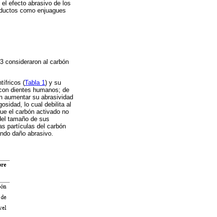
el efecto abrasivo de los
roductos como enjuagues
13 consideraron al carbón
ífricos (
Tabla 1
) y su
n con dientes humanos; de
an aumentar su abrasividad
sidad, lo cual debilita al
ue el carbón activado no
 del tamaño de sus
as partículas del carbón
ando daño abrasivo.