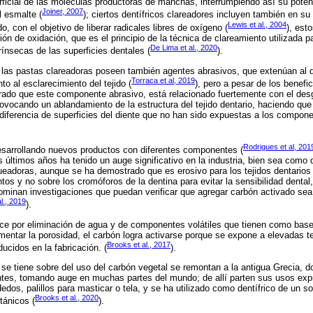
rficial de las moléculas productoras de manchas, interrumpiendo así su potenc
Joiner, 2007
l esmalte (
); ciertos dentífricos clareadores incluyen también en s
Lewis et al., 2004
, con el objetivo de liberar radicales libres de oxígeno (
), est
n de oxidación, que es el principio de la técnica de clareamiento utilizada pa
De Lima et al., 2020
ínsecas de las superficies dentales (
).
 las pastas clareadoras poseen también agentes abrasivos, que extenúan al d
Torraca et al, 2019
to al esclarecimiento del tejido (
), pero a pesar de los benefic
ado que este componente abrasivo, está relacionado fuertemente con el desg
rovocando un ablandamiento de la estructura del tejido dentario, haciendo que
 diferencia de superficies del diente que no han sido expuestas a los compone
Rodrigues et al, 201
esarrollando nuevos productos con diferentes componentes (
 últimos años ha tenido un auge significativo en la industria, bien sea como 
eadoras, aunque se ha demostrado que es erosivo para los tejidos dentarios
tos y no sobre los cromóforos de la dentina para evitar la sensibilidad dental
inan investigaciones que puedan verificar que agregar carbón activado sea 
l., 2019
).
uce por eliminación de agua y de componentes volátiles que tienen como base
entar la porosidad, el carbón logra activarse porque se expone a elevadas 
Brooks et al., 2017
cidos en la fabricación. (
).
 se tiene sobre del uso del carbón vegetal se remontan a la antigua Grecia, 
ientes, tomando auge en muchas partes del mundo; de allí parten sus usos ex
 dedos, palillos para masticar o tela, y se ha utilizado como dentífrico de un 
Brooks et al., 2020
tánicos (
).