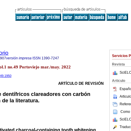
orio
Servicios 
7907
versión impresa
ISSN
1390-7247
Revista
ol.1 no.49 Portoviejo mar./may. 2022
SciELO
i49.1950
Articulo
ARTÍCULO DE REVISIÓN
Españo
e dentífricos clareadores con carbón
Articu
de la literatura.
Referen
Como c
SciELO
Traduc
ctivated charcoal-containing tooth whitening