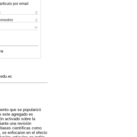
articulo por email
s
cionados
nk
.edu.ec
mento que se popularizó
de este agregado es
bón activado sobre la
iante una revisión
n bases científicas como
 se enfocaron en el efecto