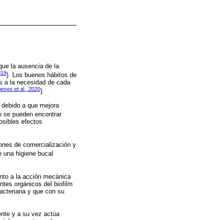
que la ausencia de la
019
). Los buenos hábitos de
es a la necesidad de cada
eses et al., 2020
).
, debido a que mejora
io se pueden encontrar
osibles efectos
ones de comercialización y
e una higiene bucal
junto a la acción mecánica
ntes orgánicos del biofilm
acteriana y que con su
gente y a su vez actúa