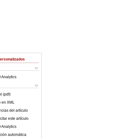
Personalizados
 Analytics
l (pdf)
lo en XML
cias del artículo
itar este artículo
 Analytics
ción automática