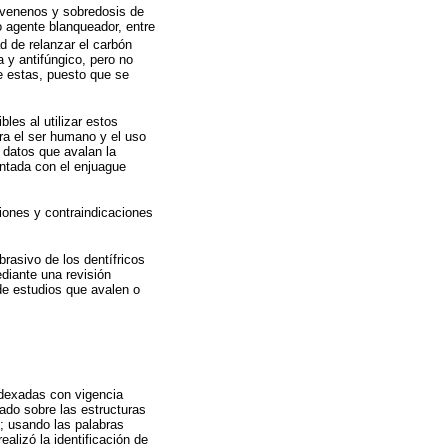
 venenos y sobredosis de
o agente blanqueador, entre
d de relanzar el carbón
 y antifúngico, pero no
e estas, puesto que se
les al utilizar estos
ra el ser humano y el uso
 datos que avalan la
entada con el enjuague
iones y contraindicaciones
brasivo de los dentífricos
diante una revisión
de estudios que avalen o
indexadas con vigencia
ado sobre las estructuras
; usando las palabras
alizó la identificación de