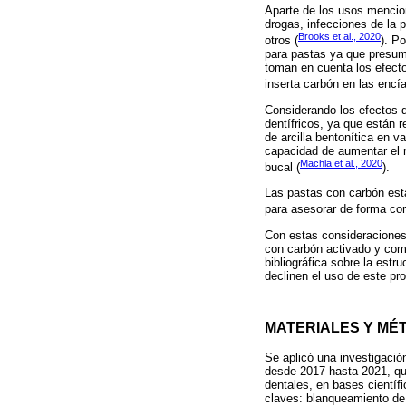
Aparte de los usos mencio
drogas, infecciones de la 
Brooks et al., 2020
otros (
). P
para pastas ya que presum
toman en cuenta los efecto
inserta carbón en las encía
Considerando los efectos de
dentífricos, ya que están 
de arcilla bentonítica en 
capacidad de aumentar el r
Machla et al., 2020
bucal (
).
Las pastas con carbón está
para asesorar de forma cor
Con estas consideraciones, 
con carbón activado y com
bibliográfica sobre la est
declinen el uso de este pro
MATERIALES Y MÉ
Se aplicó una investigació
desde 2017 hasta 2021, que
dentales, en bases científ
claves: blanqueamiento de d