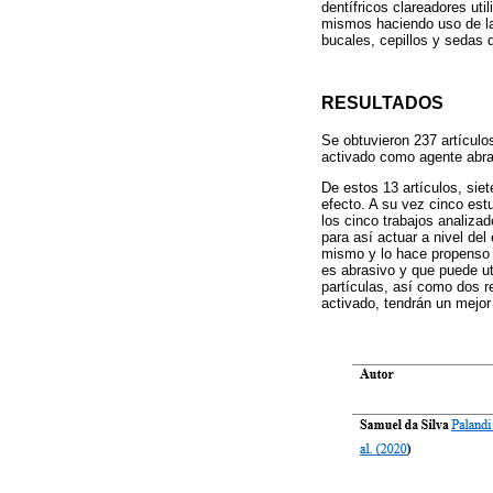
dentífricos clareadores ut
mismos haciendo uso de la
bucales, cepillos y sedas d
RESULTADOS
Se obtuvieron 237 artículo
activado como agente abra
De estos 13 artículos, siet
efecto. A su vez cinco estu
los cinco trabajos analiza
para así actuar a nivel del
mismo y lo hace propenso a
es abrasivo y que puede ut
partículas, así como dos r
activado, tendrán un mejor