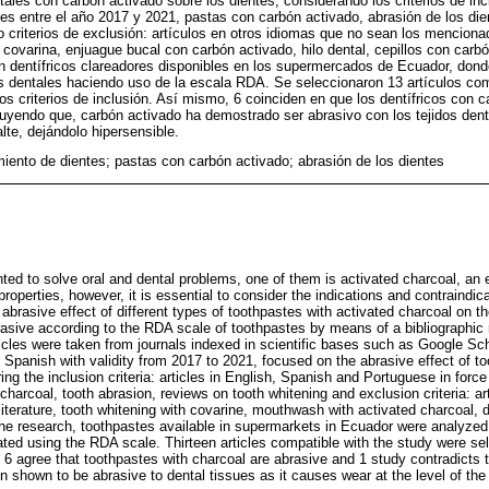
ales con carbón activado sobre los dientes, considerando los criterios de incl
es entre el año 2017 y 2021, pastas con carbón activado, abrasión de los die
 criterios de exclusión: artículos en otros idiomas que no sean los mencionado
covarina, enjuague bucal con carbón activado, hilo dental, cepillos con carb
on dentífricos clareadores disponibles en los supermercados de Ecuador, dond
as dentales haciendo uso de la escala RDA. Se seleccionaron 13 artículos com
os criterios de inclusión. Así mismo, 6 coinciden en que los dentífricos con 
luyendo que, carbón activado ha demostrado ser abrasivo con los tejidos den
lte, dejándolo hipersensible.
iento de dientes; pastas con carbón activado; abrasión de los dientes
nted to solve oral and dental problems, one of them is activated charcoal, an 
roperties, however, it is essential to consider the indications and contraindica
abrasive effect of different types of toothpastes with activated charcoal on th
sive according to the RDA scale of toothpastes by means of a bibliographic 
Articles were taken from journals indexed in scientific bases such as Google S
 Spanish with validity from 2017 to 2021, focused on the abrasive effect of to
ing the inclusion criteria: articles in English, Spanish and Portuguese in for
charcoal, tooth abrasion, reviews on tooth whitening and exclusion criteria: ar
iterature, tooth whitening with covarine, mouthwash with activated charcoal, d
e research, toothpastes available in supermarkets in Ecuador were analyzed, 
ted using the RDA scale. Thirteen articles compatible with the study were se
e, 6 agree that toothpastes with charcoal are abrasive and 1 study contradicts 
 shown to be abrasive to dental tissues as it causes wear at the level of the 