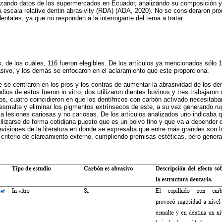
ilizando datos de los supermercados en Ecuador, analizando su composición y 
 escala relative dentin abrasivity (RDA) (ADA, 2020). No se consideraron p
entales, ya que no responden a la interrogante del tema a tratar.
s, de los cuáles, 116 fueron elegibles. De los artículos ya mencionados sólo 
sivo, y los demás se enfocaron en el aclaramiento que este proporciona.
e se centraron en los pros y los contras de aumentar la abrasividad de los dent
dios de estos fueron in vitro, dos utilizaron dientes bovinos y tres trabajaro
dos, cuatro coincidieron en que los dentífricos con carbón activado necesitab
 esmalte y eliminar los pigmentos extrínsecos de este, a su vez generando rugo
 lesiones cariosas y no cariosas. De los artículos analizados uno indicaba q
ilizarse de forma cotidiana puesto que es un polvo fino y que va a depender
evisiones de la literatura en donde se expresaba que entre más grandes son l
 criterio de clareamiento externo, cumpliendo premisas estéticas, pero gener