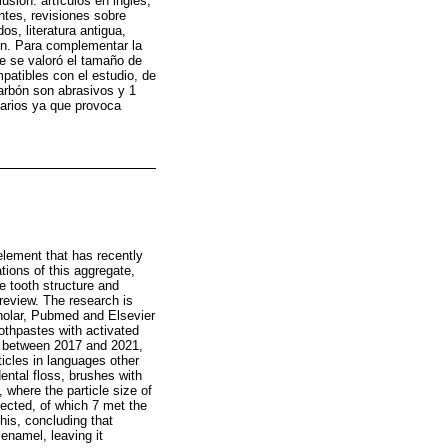
usión: artículos en inglés,
ntes, revisiones sobre
s, literatura antigua,
ón. Para complementar la
e se valoró el tamaño de
patibles con el estudio, de
carbón son abrasivos y 1
tarios ya que provoca
element that has recently
tions of this aggregate,
e tooth structure and
review. The research is
cholar, Pubmed and Elsevier
othpastes with activated
ce between 2017 and 2021,
ticles in languages other
ental floss, brushes with
where the particle size of
lected, of which 7 met the
this, concluding that
enamel, leaving it