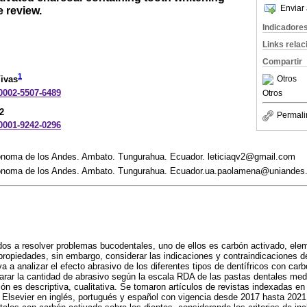
Enviar 
e review.
Indicadore
Links rela
Compartir
1
Otros
ivas
-0002-5507-6489
Otros
2
Permali
-0001-9242-0296
ónoma de los Andes. Ambato. Tungurahua. Ecuador. leticiaqv2@gmail.com
tónoma de los Andes. Ambato. Tungurahua. Ecuador.ua.paolamena@uniandes
ados a resolver problemas bucodentales, uno de ellos es carbón activado, ele
ropiedades, sin embargo, considerar las indicaciones y contraindicaciones 
a a analizar el efecto abrasivo de los diferentes tipos de dentífricos con car
arar la cantidad de abrasivo según la escala RDA de las pastas dentales med
ción es descriptiva, cualitativa. Se tomaron artículos de revistas indexadas e
Elsevier en inglés, portugués y español con vigencia desde 2017 hasta 2021,