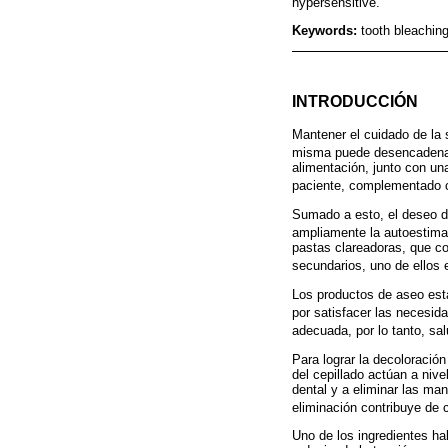
hypersensitive.
Keywords:
tooth bleaching
INTRODUCCIÓN
Mantener el cuidado de la 
misma puede desencadenar 
alimentación, junto con un
paciente, complementado co
Sumado a esto, el deseo de
ampliamente la autoestima 
pastas clareadoras, que co
secundarios, uno de ellos e
Los productos de aseo est
por satisfacer las necesid
adecuada, por lo tanto, sal
Para lograr la decoloración
del cepillado actúan a niv
dental y a eliminar las ma
eliminación contribuye de c
Uno de los ingredientes hab