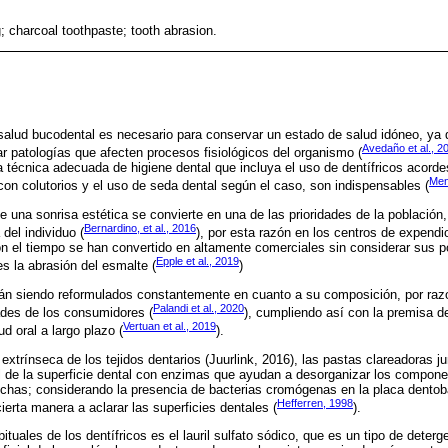
; charcoal toothpaste; tooth abrasion.
salud bucodental es necesario para conservar un estado de salud idóneo, ya 
Avedaño et al., 2
patologías que afecten procesos fisiológicos del organismo (
a técnica adecuada de higiene dental que incluya el uso de dentífricos acord
Men
n colutorios y el uso de seda dental según el caso, son indispensables (
 una sonrisa estética se convierte en una de las prioridades de la población
Bernardino, et al., 2016
del individuo (
), por esta razón en los centros de expend
n el tiempo se han convertido en altamente comerciales sin considerar sus p
Epple et al., 2019
s la abrasión del esmalte (
)
án siendo reformulados constantemente en cuanto a su composición, por raz
Palandi et al., 2020
ades de los consumidores (
), cumpliendo así con la premisa d
Vertuan et al., 2019
ud oral a largo plazo (
).
 extrínseca de los tejidos dentarios (Juurlink, 2016), las pastas clareadoras 
el de la superficie dental con enzimas que ayudan a desorganizar los compone
nchas; considerando la presencia de bacterias cromógenas en la placa dentob
Hefferren, 1998
ierta manera a aclarar las superficies dentales (
).
ituales de los dentífricos es el lauril sulfato sódico, que es un tipo de deter