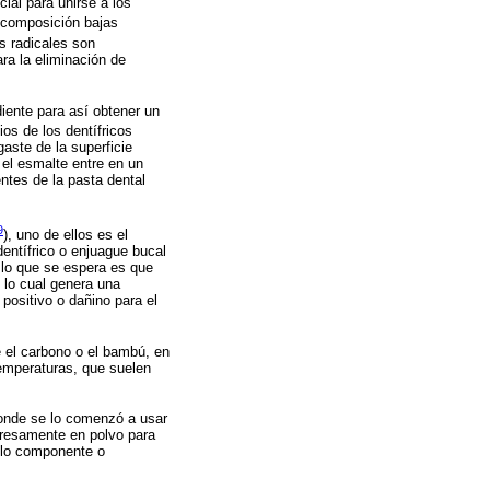
ial para unirse a los
u composición bajas
os radicales son
ra la eliminación de
iente para así obtener un
ios de los dentífricos
aste de la superficie
 el esmalte entre en un
ntes de la pasta dental
9
), uno de ellos es el
dentífrico o enjuague bucal
 lo que se espera es que
, lo cual genera una
positivo o dañino para el
 el carbono o el bambú, en
temperaturas, que suelen
donde se lo comenzó a usar
presamente en polvo para
solo componente o