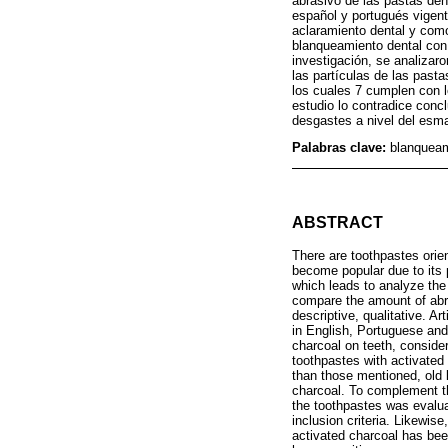
abrasivo de las pastas dent
español y portugués vigent
aclaramiento dental y como
blanqueamiento dental con 
investigación, se analizar
las partículas de las past
los cuales 7 cumplen con l
estudio lo contradice conc
desgastes a nivel del esma
Palabras clave:
blanqueam
ABSTRACT
There are toothpastes orie
become popular due to its p
which leads to analyze the 
compare the amount of abra
descriptive, qualitative. 
in English, Portuguese and
charcoal on teeth, consider
toothpastes with activated 
than those mentioned, old l
charcoal. To complement th
the toothpastes was evalua
inclusion criteria. Likewis
activated charcoal has been