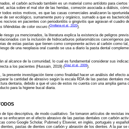
nados, el carbón activado también es un material como antídoto para ciertos
piel, actúa sobre el mal olor de las heridas, comezón asociada a diálisis, cóm
or todos estos motivos, es que las casas comerciales analizaron la oportunida
e de ser ecológico, sumamente puro y orgánico, sumado a que es bactericida
s nocivos en pacientes con periodontitis o gingivitis que agravan el cuadro d
Orellana et al., 2020
s tiñéndolas de color oscuro (
).
 riesgo ya mencionados, la literatura explica la existencia de peligros previsib
relacionados con la inclusión de hidrocarburos poliaromáticos cancerígenos pa
varias de estas pastas que tienen como componente activo al carbón como tal,
iesgo de una neoplasia oral cuando se usa a diario la pasta dental complem
n al alcance de la comunidad, lo cual es fundamental considerar sus indicac
Díaz et al., 2009
recta a los pacientes (Hussain, 2019) (
).
la presente investigación tiene como finalidad hacer un análisis del efecto a
parar la cantidad de abrasivo según la escala RDA de las pastas dentales me
ructura dentaria, debido a que el uso de estos no cuenta con una amplia gama 
ducto para la higiene bucal diaria.
TODOS
n de tipo descriptiva, de modo cualitativo. Se tomaron artículos de revistas 
 se enfocaron en el efecto abrasivo de las pastas dentales con carbón activ
icas como Google Scholar, Pubmed y Elsevier, en inglés, portugués y español
ientes, pastas de dientes con carbón y abrasión de los dientes. A la par se re