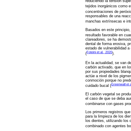
reduciendo la tensión supe
tejidos inorgánicos como e
concentraciones de peróxido
responsables de una reacció
manchas extrínsecas e intr
Basados en este principio,
resultado favorable en cuan
clareadores, se ha demostr
dental de forma erosiva, p
estado de vulnerabilidad a
Foteini et al., 2020
(
).
En la actualidad, se van d
carbón activado, que en los
por sus propiedades blanqu
actúe a nivel de los pigmen
conmoción porque no predom
Greenwall et a
cuidado bucal (
El carbón vegetal se prod
el caso de que se deba aum
combinarse con gases produ
Los primeros registros que
para la limpieza de los d
los dientes, utilizando los
combinado con agentes bo