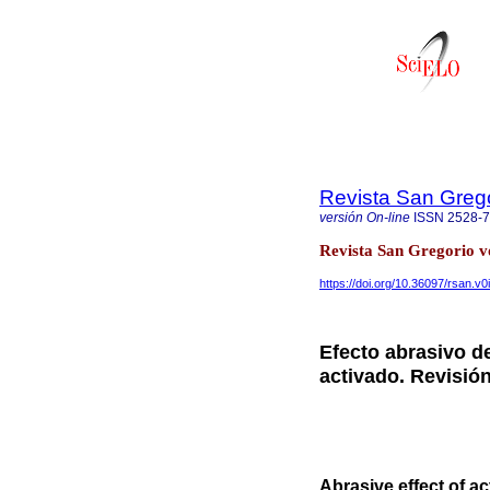
Revista San Greg
versión On-line
ISSN
2528-
Revista San Gregorio v
https://doi.org/10.36097/rsan.v0
Efecto abrasivo d
activado. Revisión 
Abrasive effect of a