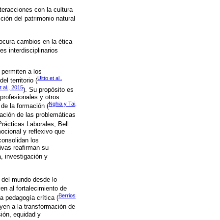
nteracciones con la cultura
ción del patrimonio natural
rocura cambios en la ética
s interdisciplinarios
 permiten a los
Uitto et al.,
l territorio (
t al., 2015
). Su propósito es
profesionales y otros
Nghia y Tai,
 de la formación (
ptación de las problemáticas
Prácticas Laborales, Bell
cional y reflexivo que
consolidan los
ivas reafirman su
, investigación y
s del mundo desde lo
yen al fortalecimiento de
Berrios
na pedagogía crítica (
uyen a la transformación de
sión, equidad y