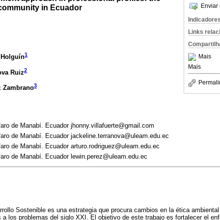
Enviar 
y community in Ecuador
Indicadore
Links rela
Compartilh
1
Mais
 Holguín
Mais
2
ova Ruiz
Permali
3
z Zambrano
faro de Manabí. Ecuador jhonny.villafuerte@gmail.com
lfaro de Manabí. Ecuador jackeline.terranova@uleam.edu.ec
lfaro de Manabí. Ecuador arturo.rodriguez@uleam.edu.ec
lfaro de Manabí. Ecuador lewin.perez@uleam.edu.ec
rollo Sostenible es una estrategia que procura cambios en la ética ambiental 
 los problemas del siglo XXI. El objetivo de este trabajo es fortalecer el enf