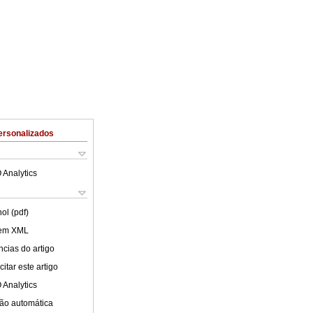
ersonalizados
 Analytics
ol (pdf)
 em XML
cias do artigo
itar este artigo
 Analytics
ão automática