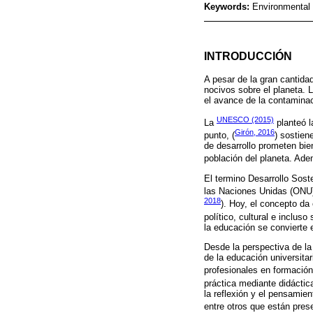
Keywords:
Environmental 
INTRODUCCIÓN
A pesar de la gran cantida
nocivos sobre el planeta. L
el avance de la contaminaci
UNESCO (2015)
La
planteó l
Girón, 2016
punto, (
) sostien
de desarrollo prometen bie
población del planeta. Ad
El termino Desarrollo Sost
las Naciones Unidas (ONU) 
2018
). Hoy, el concepto da
político, cultural e inclus
la educación se convierte e
Desde la perspectiva de la
de la educación universita
profesionales en formación
práctica mediante didáctica
la reflexión y el pensamien
entre otros que están prese