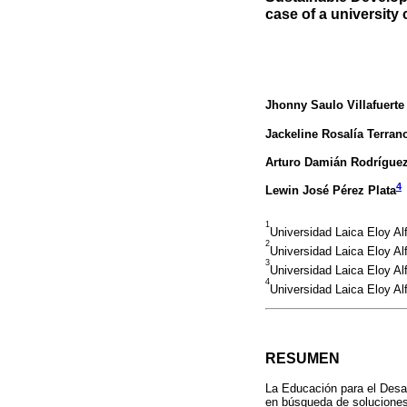
case of a universit
Jhonny Saulo Villafuerte
Jackeline Rosalía Terran
Arturo Damián Rodrígue
4
Lewin José Pérez Plata
1
Universidad Laica Eloy Al
2
Universidad Laica Eloy A
3
Universidad Laica Eloy A
4
Universidad Laica Eloy A
RESUMEN
La Educación para el Desar
en búsqueda de soluciones a