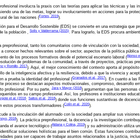
rofesional involucra la praxis con las teorías para aplicar las técnicas y las i
 siendo una de las metas, lograr su involucramiento en acciones para la protec
Fortes, 2019
tural de las naciones (
).
ión para el Desarrollo Sostenible (EDS) se convierte en una estrategia que p
Solís y Valderrama (2015)
de la población ,
. Para lograrlo, la EDS procura ambiente
 preprofesional, tanto los comunitarios como de vinculación con la sociedad,
a conocer hechos relevantes sobre el sector, aspectos de la política pública de
Alonso e
iento de los procesos formativos desde el potencial escenario laboral (
resolución de problemas de la comunidad, a través de proyectos, prácticas pre
no y Romillo, 2017
). Aquí, el mejor conocimiento del contexto aporta al propósito
llo de la inteligencia afectiva y la resiliencia, debido a que la vivencia y ace
Granados et al., 2017
 a prueba la identidad del profesional (
). En cuanto a las 
ste proceso se destacan aspectos motivacionales, compromiso, desarrollo emo
Jara y Mayor (2018
to profesional. Por su parte,
) argumentan que las personas 
queridos en su campo profesional. Así, los profesores e instituciones educat
rgote et al. (2018
Saltos et al., 2018
;
) donde sus funciones sustantivas de docencia
Colín et al., 2020
an estos procesos transformadores (
).
cude a la vinculación del alumnado con la sociedad para ampliar sus visione
oyo, 2018
). La práctica preprofesional, la docencia y la investigación contribu
Aldana y Colina, 2019
nda el avance tecnológico (
) y su administración utiliza u
identificar soluciones holísticas para el bien común. Estas funciones contrib
dades para ser capaces de trabajar asuntos relacionados a la justicia, inclu