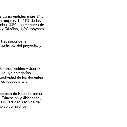
es comprendidas entre 17 y
n mujeres. El 11% de los
tarios. 33% son menores de
45 y 54 años, 1,8% mayores
 trabajador de la
participar del proyecto; y
Martínez-Valdés y Juárez-
 incluye categorías
oactividad de los docentes
nes respecto a la
contexto de Ecuador por un
, Educación y didácticas,
y Universidad Técnica de
que se cumple los