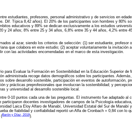
ntre estudiantes, profesores, personal administrativo y de servicios en edad
s. Dif. Típica 8,42 años). El 20% de los participantes son hombres y 80% so
 ámbitos educativos y 89% se dedican exclusivamente a los estudios universi
20 y 24 años; 8% entre 25 y 34 años, 6,8% entre 35 y 44 años, 4,2% entre 
mados al azar, siendo los criterios de selección: (1) ser estudiante, profesor o
iana que colabora en este estudio; (2) aceptar voluntariamente la invitación a 
ir con las actividades encomendadas en el marco de esta investigación.
rio para Evaluar la Formación en Sostenibilidad en la Educación Superior de 
ón administrada recoge datos demográficos sobre los participantes. Además,
os sobre desarrollo sostenible, participación en eventos de autoformación, pr
ión y prácticas preprofesionales que involucran la sostenibilidad; y percepcio
as y universidad al desarrollo sostenible local.
entre 0-10 puntos cada una de las preguntas. El instrumento fue adaptado al 
e participaron docentes investigadores de campos de la Psicología educativa
iversidad Laica Eloy Alfaro de Manabí, Universidad Estatal del Sur de Manabí 
ueba de fiabilidad y confiabilidad reportó un Alfa de Cronbach = 0,84 con lo 
Barón y Díaz, 2018
 (
).