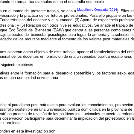
fundo en temas transversales como el desarrollo sostenible.
Maquillón y Orcajada (2014
s en el marco del presente trabajo, se cita a
). Ellos e
fesorado y la práctica de los futuros profesionales. Para ello propusieron las
aracterísticas del docente y el alumnado; (3) Aporte de experiencia profesiona
ofesional; y (5) Relación con otros niveles educativos. Se añade el trabajo d
oque Eco Social del Bienestar (EAW) que centra a las personas como seres
ajó aspectos del bienestar psicológico para lograr la armonía y la cohesión s
dador de los recursos mediante el fomento de los valores post materiales de
res plantean como objetivo de este trabajo: aportar al fortalecimiento del enf
fesional de los docentes en formación de una universidad pública ecuatoriana.
siguiente hipótesis:
ativas entre la formación para el desarrollo sostenible y los factores sexo, eda
os de una comunidad universitaria.
ribe al paradigma post naturalista para evaluar los conocimientos, pro-acción
desarrollo sostenible en una universidad pública domiciliada en la provincia d
tó un proceso de revisión de las políticas institucionales respecto al enfoque
e observación participante para determinar la implicación del profesorado en l
ultura local.
onden en esta investigación son: