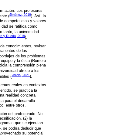
ormación. Los profesores
Jiménez, 2019
ente (
). Así, la
 de competencias y valores
rsidad se ratifica como
lo tanto, la universidad
es y Rueda, 2019
).
 de conocimientos, revisar
manentes de las
abordajes de los problemas
n equipo y la ética (Romero
opicia la comprensión plena
niversidad ofrece a los
Varela, 2021
ibles (
).
lemas reales en contextos
entido, se practica la
una realidad concreta
ia para el desarrollo
co, entre otros.
ción del profesorado. No
cnificación, (2) la
rogramas que se ejecutan
, se podría deducir que
 aprovechado su potencial