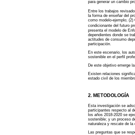
para generar un cambio pro
Entre los trabajos revisado
la forma de enseñar del pro
como modelo-ejemplo; (2) C
condicionante del futuro pr
presenta el modelo de Enf
dependientes donde se trab
actitudes de consumo depre
participación.
En este escenario, los auto
sostenible en el perfil pro
De este objetivo emerge la 
Existen relaciones signific
estado civil de los miembr
2. METODOLOGÍA
Esta investigación se adsc
participantes respecto al 
los años 2018-2020 se ejecu
sostenible; y un proceso d
naturaleza y rescate de la c
Las preguntas que se resp