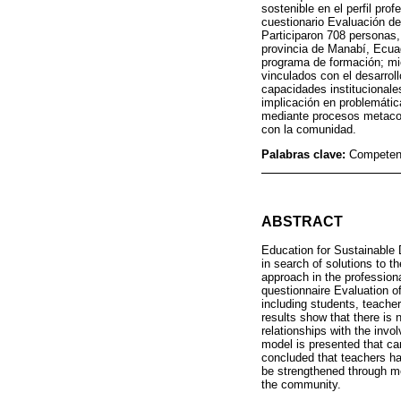
sostenible en el perfil pro
cuestionario Evaluación de
Participaron 708 personas,
provincia de Manabí, Ecuad
programa de formación; mie
vinculados con el desarrol
capacidades institucionale
implicación en problemátic
mediante procesos metacogn
con la comunidad.
Palabras clave:
Competenc
ABSTRACT
Education for Sustainable 
in search of solutions to t
approach in the professiona
questionnaire Evaluation of
including students, teacher
results show that there is 
relationships with the invo
model is presented that can
concluded that teachers h
be strengthened through me
the community.