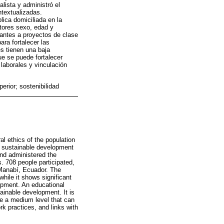
alista y administró el
ntextualizadas.
lica domiciliada en la
ctores sexo, edad y
pantes a proyectos de clase
ara fortalecer las
es tienen una baja
ue se puede fortalecer
laborales y vinculación
erior; sostenibilidad
l ethics of the population
he sustainable development
and administered the
s. 708 people participated,
f Manabí, Ecuador. The
while it shows significant
lopment. An educational
tainable development. It is
e a medium level that can
k practices, and links with