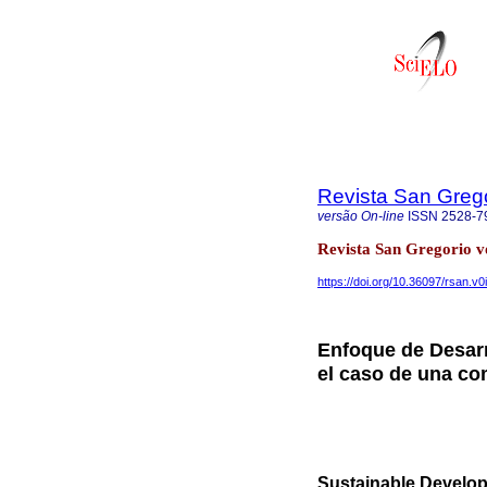
Revista San Greg
versão On-line
ISSN
2528-7
Revista San Gregorio vo
https://doi.org/10.36097/rsan.v0
Enfoque de Desarro
el caso de una co
Sustainable Developm