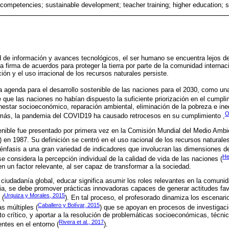
competencies; sustainable development; teacher training; higher education; su
d de información y avances tecnológicos, el ser humano se encuentra lejos de
a firma de acuerdos para proteger la tierra por parte de la comunidad internac
ón y el uso irracional de los recursos naturales persiste.
a agenda para el desarrollo sostenible de las naciones para el 2030, como un
e que las naciones no habían dispuesto la suficiente priorización en el cumpli
nestar socioeconómico, reparación ambiental, eliminación de la pobreza e ine
O
emás, la pandemia del COVID19 ha causado retrocesos en su cumplimiento ,
enible fue presentado por primera vez en la Comisión Mundial del Medio Ambi
en 1987. Su definición se centró en el uso racional de los recursos naturales
 énfasis a una gran variedad de indicadores que involucran las dimensiones d
He
o se considera la percepción individual de la calidad de vida de las naciones (
n un factor relevante, al ser capaz de transformar a la sociedad.
 ciudadanía global, educar significa asumir los roles relevantes en la comuni
ria, se debe promover prácticas innovadoras capaces de generar actitudes fav
Urquiza y Morales, 2015
 (
). En tal proceso, el profesorado dinamiza los escenari
Caballero y Bolívar, 2015
s múltiples (
) que se apoyan en procesos de investigació
to crítico, y aportar a la resolución de problemáticas socioeconómicas, técni
Rivera et al., 2017
ntes en el entorno (
).