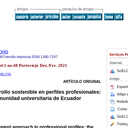
orio
Serviços P
907
versão impressa
ISSN
1390-7247
Journal
l.1 no.48 Portoviejo Dez./Fev. 2021
SciELO
i48.1741
Artigo
ARTÍCULO ORIGINAL
Espanh
llo sostenible en perfiles profesionales:
Artigo
munidad universitaria de Ecuador
Referên
Como c
SciELO
Traduç
ent approach in professional profiles: the