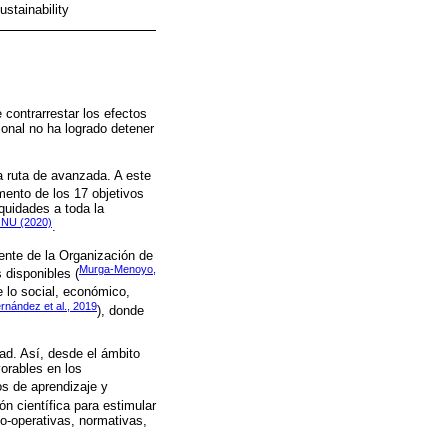
stainability
 contrarrestar los efectos
ional no ha logrado detener
a ruta de avanzada. A este
mento de los 17 objetivos
quidades a toda la
NU (2020)
.
ente de la Organización de
Murga-Menoyo,
 disponibles (
e lo social, económico,
rnández et al., 2019
), donde
dad. Así, desde el ámbito
orables en los
os de aprendizaje y
n científica para estimular
co-operativas, normativas,