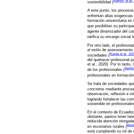
Ramos, et al.
sostenibilidad (
A este punto, los procesos
enfrentan altas exigencias
formación universitaria es
que posibilitan su participa
agente dinamizador del ca
ratifica su encargo social 
Por otro lado, el profesor
el estilo de asesoramiento
Rueda et al., 20
sociedades (
del quehacer profesional pa
et al., 2020). Por lo tanto
Sandov
de los profesionales (
profesionales en formación
Se trata de sociedades qu
concretos mediante proces
observación, reflexión e in
logrando fortalecer las co
sostenible en profesionales
En el contexto de Ecuador,
obstante, parece tener tare
reducida atención otorgad
Bust
en escenarios rurales (
está cumpliendo su rol de 