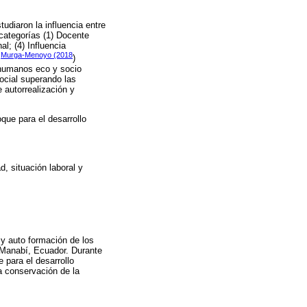
studiaron la influencia entre
 categorías (1) Docente
l; (4) Influencia
Murga-Menoyo (2018
e
)
 humanos eco y socio
ocial superando las
 autorrealización y
oque para el desarrollo
d, situación laboral y
 y auto formación de los
e Manabí, Ecuador. Durante
 para el desarrollo
a conservación de la