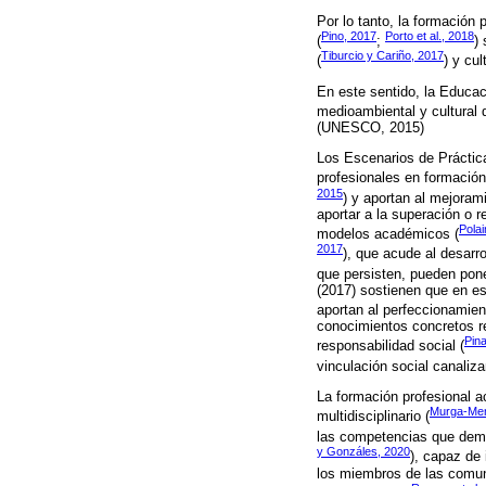
Por lo tanto, la formación p
Pino, 2017
Porto et al., 2018
(
;
)
Tiburcio y Cariño, 2017
(
) y cul
En este sentido, la Educac
medioambiental y cultural 
(UNESCO, 2015)
Los Escenarios de Práctica
profesionales en formación 
2015
) y aportan al mejoram
aportar a la superación o 
Polai
modelos académicos (
2017
), que acude al desarro
que persisten, pueden ponen
(2017) sostienen que en e
aportan al perfeccionamien
conocimientos concretos re
Pina
responsabilidad social (
vinculación social canaliz
La formación profesional a
Murga-Men
multidisciplinario (
las competencias que dema
y Gonzáles, 2020
), capaz de 
los miembros de las comuni