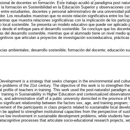
fesional de docentes en formación. Este trabajo acudió al paradigma post natur
 la formación en Sostenibilidad en la Educación Superior y observaciones co
 entre estudiantes, docentes y personal administrativo de una universidad púb
or. Los resultados muestran que no existe relación significativa entre los fa
ntras que muestra relaciones significativas con la implicación de los partici
lo local sostenible. Se presenta un modelo educativo que puede ser aplicado p
s desde el enfoque para el desarrollo sostenible. Se concluye que los docent
as del desarrollo sostenible, mientras que el alumnado tiene un nivel medio q
itivos que articulan a proyectos de investigación socioeducativa, prácticas 
ias ambientales; desarrollo sostenible; formación del docente; educación sup
Development is a strategy that seeks changes in the environmental and cultura
he problems of the 21st century. The objective of this work is to strengthen t
l profile of teachers in training. This work used the post-naturalist paradigm 
 training in Sustainability in Higher Education and contextualized observation
s, and administrative staff of a public university domiciled in the province o
no significant relationship between the factors sex, age, and training program; 
lvement of the participants in class projects related to sustainable local deve
 be applied to strengthen institutional capacities from the perspective of sus
ave low involvement in sustainable development problems, while students hav
tacognitive processes that articulate socio-educational research projects, wor