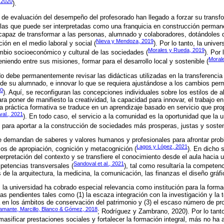
, 2020
).
 de evaluación del desempeño del profesorado han llegado a forzar su transf
 las que puede ser interpretadas como una franquicia en construcción perman
 capaz de transformar a las personas, alumnado y colaboradores, dotándoles
Nieva y Mendoza, 2019
ción en el medio laboral y social (
). Por lo tanto, la unive
Morales y Rueda, 2019
mbio socioeconómico y cultural de las sociedades (
). Por 
Moral
teniendo entre sus misiones, formar para el desarrollo local y sostenible (
ado debe permanentemente revisar las didácticas utilizadas en la transferencia
 de su alumnado, e innovar lo que se requiera ajustándose a los cambios per
20
). Aquí, se reconfiguran las concepciones individuales sobre los estilos de 
ra poner de manifiesto la creatividad, la capacidad para innovar, el trabajo e
, la práctica formativa se traduce en un aprendizaje basado en servicio que pr
al., 2021
). En todo caso, el servicio a la comunidad es la oportunidad que la u
 para aportar a la construcción de sociedades más prosperas, justas y sosten
e demandan de saberes y valores humanos y profesionales para afrontar prob
Lagos y López, 2021
os de apropiación, cognición y metacognición (
). En dicho s
terpretación del contexto y se transfiere el conocimiento desde el aula hacia 
Sandoval et al., 2021
mpetencias transversales (
), tal como resultaría la competenc
 de la arquitectura, la medicina, la comunicación, las finanzas el diseño gráfi
 la universidad ha cobrado especial relevancia como institución para la forma
as pendientes tales como (1) la escaza integración con la investigación y la te
a en los ámbitos de conservación del patrimonio y (3) el escaso número de p
amante, Marcillo, Blanco & Gómez, 2018
; Rodríguez y Zambrano, 2020). Por lo tanto
masificar prestaciones sociales y fortalecer la formación integral, más no ha