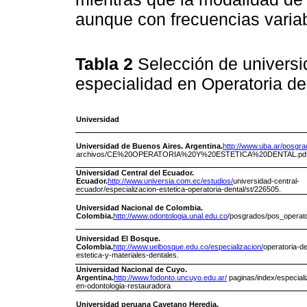
aunque con frecuencias variab
Tabla 2
Selección de univers
especialidad en Operatoria den
Universidad
Universidad de Buenos Aires.
Argentina.
http://www.uba.ar/posgra
archivos/CE%20OPERATORIA%20Y%20ESTETICA%20DENTAL.pd
Universidad Central del Ecuador.
Ecuador.
http://www.universia.com.ec/estudios/
universidad-central-
ecuador/especializacion-estetica-operatoria-dental/st/226505.
Universidad Nacional de Colombia.
Colombia.
http://www.odontologia.unal.edu.co
/posgrados/pos_operato
Universidad El Bosque.
Colombia.
http://www.uelbosque.edu.co/especializacion/
operatoria-de
estetica-y-materiales-dentales.
Universidad Nacional de Cuyo.
Argentina.
http://www.fodonto.uncuyo.edu.ar/
paginas/index/especiali
en-odontologia-restauradora
Universidad peruana Cayetano Heredia.