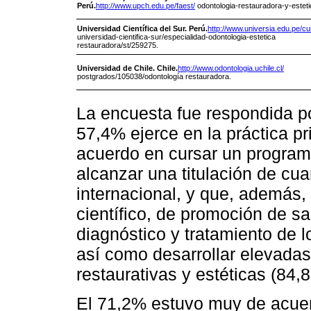
Perú.
http://www.upch.edu.pe/faest/
odontologia-restauradora-y-esteti
Universidad Científica del Sur. Perú.
http://www.universia.edu.pe/cu
universidad-cientifica-sur/especialidad-odontologia-estetica
restauradora/st/259275.
Universidad de Chile. Chile.
http://www.odontologia.uchile.cl/
postgrados/105038/odontología restauradora.
La encuesta fue respondida po
57,4% ejerce en la práctica p
acuerdo en cursar un program
alcanzar una titulación de cua
internacional, y que, además
científico, de promoción de s
diagnóstico y tratamiento de 
así como desarrollar elevada
restaurativas y estéticas (84,8
El 71,2% estuvo muy de acuerd