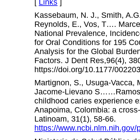
[
Links
]
Kassebaum, N. J., Smith, A.G.
Reynolds, E., Vos, T…. Marce
National Prevalence, Incidence
for Oral Conditions for 195 C
Analysis for the Global Burden
Factors. J Dent Res,96(4), 38
https://doi.org/10.1177/0022
Martignon, S., Usuga-Vacca, M.
Jacome-Lievano S……Ramos, N.
childhood caries experience e
Anapoima, Colombia: a cross-
Latinoam, 31(1), 58-66.
https://www.ncbi.nlm.nih.go