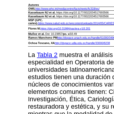
Autores
OMS.
http://www.who.int/mediacentre/factsheets/fs318/es/
Kassebaum NJ et al.
https://doi.org/10.1177/0022034517693566
Kassebaum NJ et al.
https://doi.org/10.1177/0022034517693566
MSP (GPC.
caries).
https://www.salud.gob.ec/wpcontent/uploads/2014/05/CARIES
Flores M.
https://doi.org/10.31984/oactiva.v1i3.201
Muñoz et al.
Doi: 10.23857/
pc. v
2i3.49
Ramos Mancheno PM
http://dspace.unach.edu.ec/handle/51000/349
Ochoa Toscano, XA
http://dspace.udla.edu.ec/handle/33000/8238
La
Tabla 2
muestra el análisis
especialidad en Operatoria den
universidades latinoamerican
estudios tienen una duración d
núcleos de conocimientos var
elementos comunes tienen: C
Investigación, Ética, Cariolog
restauradora y estética, y su 
mientras que la modalidad de 