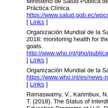
Ministerio de Salud Pública d
Práctica Clínica.
https://www.salud.gob.ec/wp
[
Links
]
Organización Mundial de la Sal
2018: monitoring health for 
goals.
http://www.who.int/gho/publica
[
Links
]
Organización Mundial de la Sa
https://www.who.int/es/news-ro
[
Links
]
Ramaswamy, V., Karimbux, N., 
T. (2018). The Status of Inter