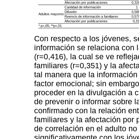
Afectación por publicaciones
0,32
Cantidad de información
1
Difusión
0,58
Adultos mayores
Reenvío de información a familiares
0,57
Afectación por publicaciones
0,3
* p<,05; **p<,01
Con respecto a los jóvenes, s
información se relaciona con 
(r=0,416), la cual se ve reflej
familiares (r=0,351) y la afec
tal manera que la información
factor emocional; sin embargo
proceder en la divulgación a 
de prevenir o informar sobre 
confirmado con la relación ent
familiares y la afectación por
de correlación en el adulto no
significativamente con los jóv