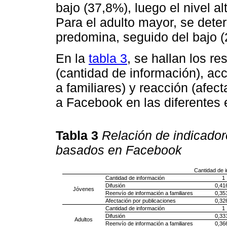
bajo (37,8%), luego el nivel a
Para el adulto mayor, se deter
predomina, seguido del bajo 
En la
tabla 3
, se hallan los r
(cantidad de información), acc
a familiares) y reacción (afec
a Facebook en las diferentes 
Tabla 3
Relación de indicado
basados en Facebook
Cantidad de 
Cantidad de información
1
Difusión
0,41
Jóvenes
Reenvío de información a familiares
0,35
Afectación por publicaciones
0,32
Cantidad de información
1
Difusión
0,33
Adultos
Reenvío de información a familiares
0,36