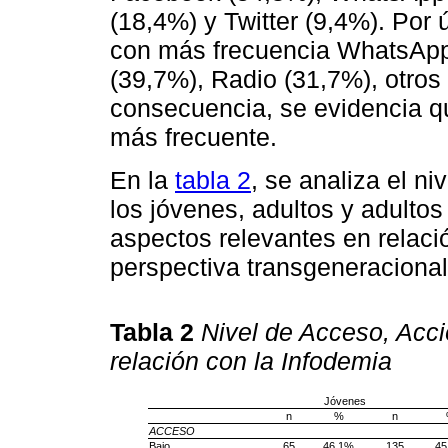
(18,4%) y Twitter (9,4%). Por ú
con más frecuencia WhatsApp
(39,7%), Radio (31,7%), otros 
consecuencia, se evidencia q
más frecuente.
En la
tabla 2
, se analiza el n
los jóvenes, adultos y adulto
aspectos relevantes en relaci
perspectiva transgeneracional
Tabla 2
Nivel de Acceso, Acc
relación con la Infodemia
Jóvenes
n
%
n
ACCESO
Bajo
65
46,1%
135
45