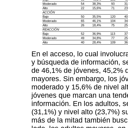
Moderado
54
38,3%
93
31
Alto
22
15,6%
71
23
ACCIÓN
Bajo
50
35,5%
120
40
Moderado
65
46,1%
104
34
Alto
26
18,4%
75
25
REACCIÓN
Bajo
52
36,9%
113
37
Moderado
49
34,8%
77
25
Alto
40
28,4%
109
36
En el acceso, lo cual involucr
y búsqueda de información, s
de 46,1% de jóvenes, 45,2% d
mayores. Sin embargo, los jó
moderado y 15,6% de nivel alt
jóvenes que marcan una tend
información. En los adultos, 
(31,1%) y nivel alto (23,7%)
más de la mitad también busc