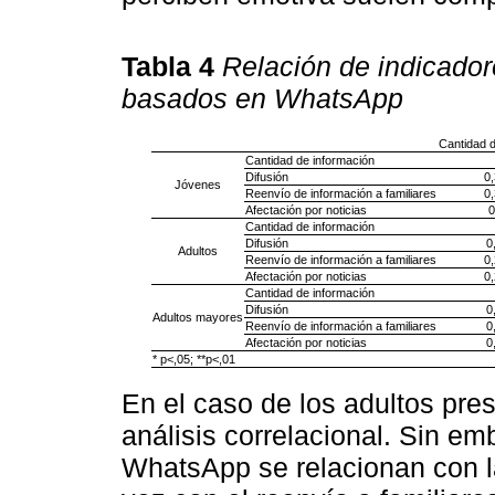
Tabla 4
Relación de indicado
basados en WhatsApp
Cantidad d
Cantidad de información
Difusión
0,
Jóvenes
Reenvío de información a familiares
0,
Afectación por noticias
0
Cantidad de información
Difusión
0
Adultos
Reenvío de información a familiares
0,
Afectación por noticias
0,
Cantidad de información
Difusión
0
Adultos mayores
Reenvío de información a familiares
0
Afectación por noticias
0
* p<,05; **p<,01
En el caso de los adultos pres
análisis correlacional. Sin em
WhatsApp se relacionan con la