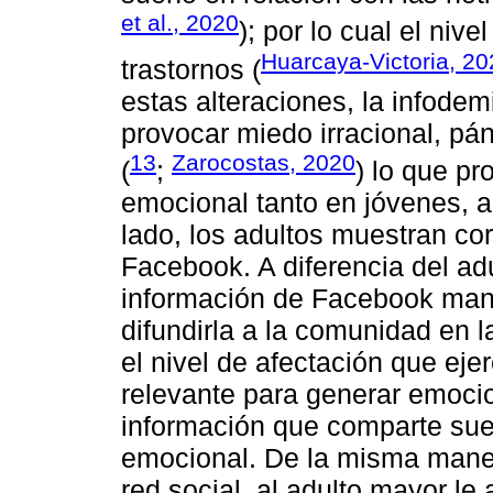
et al., 2020
); por lo cual el niv
Huarcaya-Victoria, 20
trastornos (
estas alteraciones, la infode
provocar miedo irracional, pá
13
Zarocostas, 2020
(
;
) lo que p
emocional tanto en jóvenes, a
lado, los adultos muestran cor
Facebook. A diferencia del adu
información de Facebook mant
difundirla a la comunidad en la
el nivel de afectación que eje
relevante para generar emocio
información que comparte suel
emocional. De la misma manera
red social, al adulto mayor le