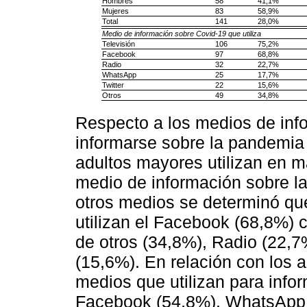
Hombres
58
41,1%
Mujeres
83
58,9%
Total
141
28,0%
Medio de información sobre Covid-19 que utiliza
Televisión
106
75,2%
Facebook
97
68,8%
Radio
32
22,7%
WhatsApp
25
17,7%
Twitter
22
15,6%
Otros
49
34,8%
Respecto a los medios de info
informarse sobre la pandemia 
adultos mayores utilizan en m
medio de información sobre l
otros medios se determinó qu
utilizan el Facebook (68,8%)
de otros (34,8%), Radio (22,7
(15,6%). En relación con los a
medios que utilizan para info
Facebook (54,8%), WhatsApp (