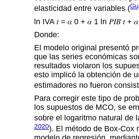
Guj
elasticidad entre variables (
ln IVA 𝑡 = 𝛼 0 + 𝛼 1 ln 𝑃𝐼𝐵 𝑡 + 𝛼 2 l
Donde:
El modelo original presentó p
que las series económicas son
resultados violaron los supu
esto implicó la obtención de 
estimadores no fueron consist
Para corregir este tipo de pr
los supuestos de MCO, se em
sobre el logaritmo natural de 
2020
). El método de Box-Cox modi
modelo de regresión, mediante