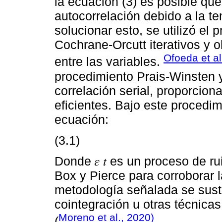
la ecuación (3) es posible qu
autocorrelación debido a la te
solucionar esto, se utilizó el
Cochrane-Orcutt iterativos y 
Ofoeda et al
entre las variables.
procedimiento Prais-Winsten y
correlación serial, proporcion
eficientes. Bajo este procedim
ecuación:
(3.1)
Donde 𝜀 𝑡 es un proceso de r
Box y Pierce para corroborar l
metodología señalada se sust
cointegración u otras técnicas
Moreno et al., 2020)
(
.