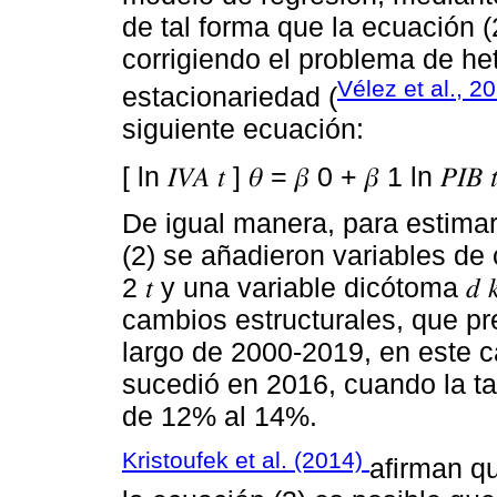
de tal forma que la ecuación (2) 
corrigiendo el problema de he
Vélez et al., 2
estacionariedad (
siguiente ecuación:
[ ln 𝐼𝑉𝐴 𝑡 ] 𝜃 = 𝛽 0 + 𝛽 1 ln 𝑃𝐼𝐵 𝑡 
De igual manera, para estima
(2) se añadieron variables de contr
2 𝑡 y una variable dicótoma 𝑑 
cambios estructurales, que pr
largo de 2000-2019, en este c
sucedió en 2016, cuando la t
de 12% al 14%.
Kristoufek et al. (2014)
afirman qu