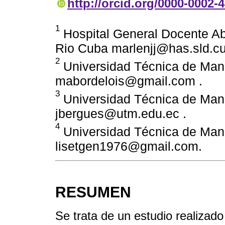
http://orcid.org/0000-0002-
1
Hospital General Docente Ab
Rio Cuba marlenjj@has.sld.cu
2
Universidad Técnica de Mana
mabordelois@gmail.com .
3
Universidad Técnica de Mana
jbergues@utm.edu.ec .
4
Universidad Técnica de Mana
lisetgen1976@gmail.com.
RESUMEN
Se trata de un estudio realizado