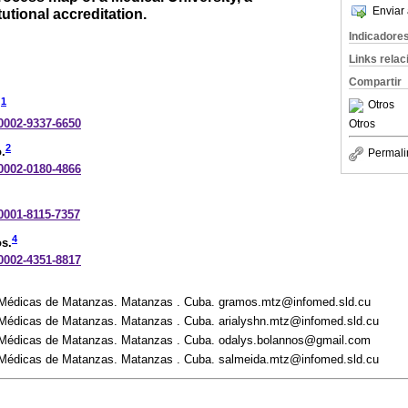
Enviar 
tutional accreditation.
Indicadore
Links rela
Compartir
1
Otros
.
-0002-9337-6650
Otros
2
.
Permali
-0002-0180-4866
-0001-8115-7357
4
s.
-0002-4351-8817
 Médicas de Matanzas. Matanzas . Cuba. gramos.mtz@infomed.sld.cu
 Médicas de Matanzas. Matanzas . Cuba. arialyshn.mtz@infomed.sld.cu
 Médicas de Matanzas. Matanzas . Cuba. odalys.bolannos@gmail.com
 Médicas de Matanzas. Matanzas . Cuba. salmeida.mtz@infomed.sld.cu