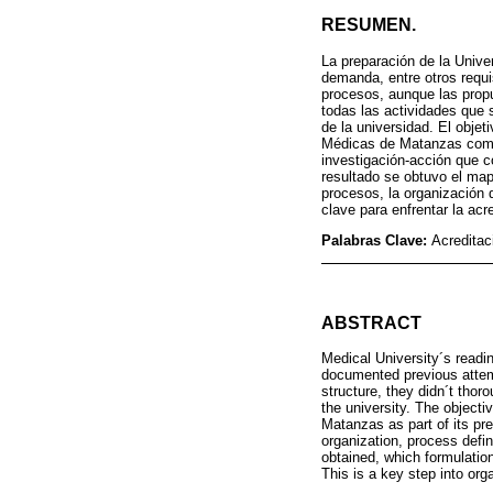
RESUMEN.
La preparación de la Unive
demanda, entre otros requ
procesos, aunque las propu
todas las actividades que 
de la universidad. El objet
Médicas de Matanzas como p
investigación-acción que c
resultado se obtuvo el ma
procesos, la organización 
clave para enfrentar la acre
Palabras Clave:
Acreditac
ABSTRACT
Medical University´s readi
documented previous attem
structure, they didn´t thor
the university. The objecti
Matanzas as part of its pre
organization, process defi
obtained, which formulation
This is a key step into orga