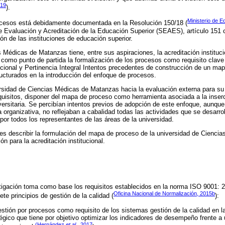
19
).
Ministerio de E
ocesos está debidamente documentada en la Resolución 150/18 (
Evaluación y Acreditación de la Educación Superior (SEAES), artículo 151 c
ón de las instituciones de educación superior.
 Médicas de Matanzas tiene, entre sus aspiraciones, la acreditación instituci
 como punto de partida la formalización de los procesos como requisito clave 
tucional y Pertinencia Integral Intentos precedentes de construcción de un ma
ucturados en la introducción del enfoque de procesos.
rsidad de Ciencias Médicas de Matanzas hacia la evaluación externa para su a
uisitos, disponer del mapa de proceso como herramienta asociada a la inser
versitaria. Se percibían intentos previos de adopción de este enfoque, aunque
a organizativa, no reflejaban a cabalidad todas las actividades que se desarrol
por todos los representantes de las áreas de la universidad.
o es describir la formulación del mapa de proceso de la universidad de Cienc
ón para la acreditación institucional.
stigación toma como base los requisitos establecidos en la norma ISO 9001:
Oficina Nacional de Normalización, 2015b
ete principios de gestión de la calidad (
):
stión por procesos como requisito de los sistemas gestión de la calidad en l
tégico que tiene por objetivo optimizar los indicadores de desempeño frente a
(
Hernández
et al.
, 2017