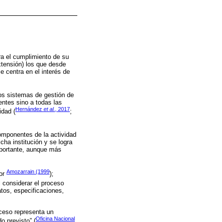
ra el cumplimiento de su
xtensión) los que desde
 centra en el interés de
los sistemas de gestión de
entes sino a todas las
Hernández
et al.
, 2017
idad (
;
componentes de la actividad
icha institución y se logra
mportante, aunque más
Amozarrain (1999
por
);
 considerar el proceso
tos, especificaciones,
ceso representa un
Oficina Nacional
o previsto” (