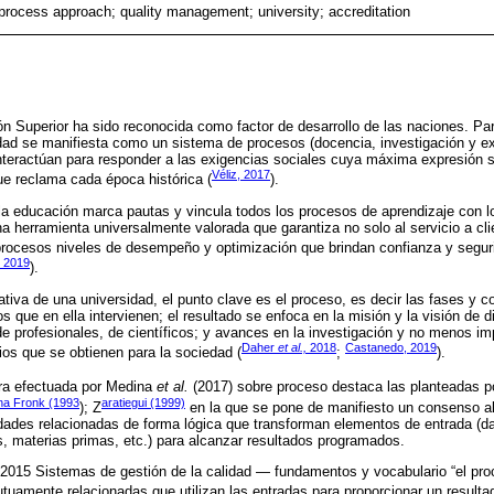
rocess approach; quality management; university; accreditation
ón Superior ha sido reconocida como factor de desarrollo de las naciones. Pa
idad se manifiesta como un sistema de procesos (docencia, investigación y e
nteractúan para responder a las exigencias sociales cuya máxima expresión se
Véliz, 2017
ue reclama cada época histórica (
).
 la educación marca pautas y vincula todos los procesos de aprendizaje con 
na herramienta universalmente valorada que garantiza no solo al servicio a cli
procesos niveles de desempeño y optimización que brindan confianza y segur
, 2019
).
ativa de una universidad, el punto clave es el proceso, es decir las fases y 
os que en ella intervienen; el resultado se enfoca en la misión y la visión de d
e profesionales, de científicos; y avances en la investigación y no menos i
Daher
et al.,
2018
Castanedo, 2019
icios que se obtienen para la sociedad (
;
).
tura efectuada por Medina
et al.
(2017) sobre proceso destaca las planteadas 
na Fronk (1993
aratiegui (1999)
); Z
en la que se pone de manifiesto un consenso al
dades relacionadas de forma lógica que transforman elementos de entrada (da
, materias primas, etc.) para alcanzar resultados programados.
015 Sistemas de gestión de la calidad ― fundamentos y vocabulario “el pro
tuamente relacionadas que utilizan las entradas para proporcionar un resultad