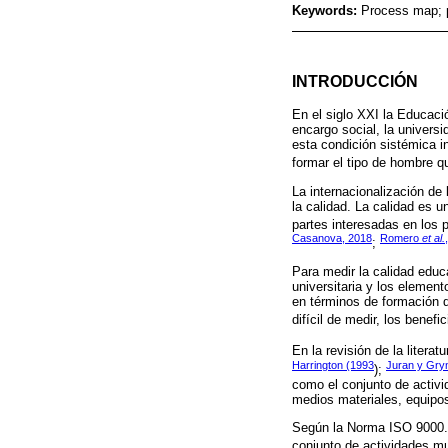
Keywords:
Process map; p
INTRODUCCIÓN
En el siglo XXI la Educaci
encargo social, la univers
esta condición sistémica i
formar el tipo de hombre q
La internacionalización de
la calidad. La calidad es u
partes interesadas en los 
Casanova, 2018
Romero
et al.
;
Para medir la calidad educ
universitaria y los element
en términos de formación d
difícil de medir, los benef
En la revisión de la litera
Harrington (1993
Juran y Gry
);
como el conjunto de activi
medios materiales, equipos
Según la Norma ISO 9000.2
conjunto de actividades mu