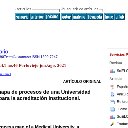
orio
Servicios 
7907
versión impresa
ISSN
1390-7247
Revista
l.1 no.46 Portoviejo jun./ago. 2021
SciELO
i46.1471
Articulo
ARTÍCULO ORIGINAL
Españo
mapa de procesos de una Universidad
Articu
para la acreditación institucional.
Referen
Como c
SciELO
Traduc
rocess map of a Medical University, a