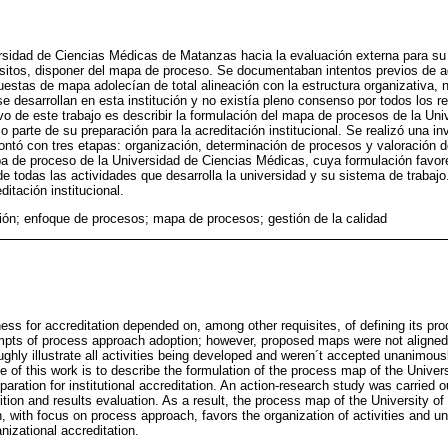
rsidad de Ciencias Médicas de Matanzas hacia la evaluación externa para su a
isitos, disponer del mapa de proceso. Se documentaban intentos previos de 
estas de mapa adolecían de total alineación con la estructura organizativa, n
se desarrollan en esta institución y no existía pleno consenso por todos los r
ivo de este trabajo es describir la formulación del mapa de procesos de la Un
arte de su preparación para la acreditación institucional. Se realizó una inv
ontó con tres etapas: organización, determinación de procesos y valoración 
pa de proceso de la Universidad de Ciencias Médicas, cuya formulación favo
de todas las actividades que desarrolla la universidad y su sistema de trabaj
ditación institucional.
ión; enfoque de procesos; mapa de procesos; gestión de la calidad
ness for accreditation depended on, among other requisites, of defining its p
pts of process approach adoption; however, proposed maps were not aligned 
oughly illustrate all activities being developed and weren´t accepted unanimousl
ve of this work is to describe the formulation of the process map of the Unive
paration for institutional accreditation. An action-research study was carried o
nition and results evaluation. As a result, the process map of the University 
, with focus on process approach, favors the organization of activities and u
nizational accreditation.