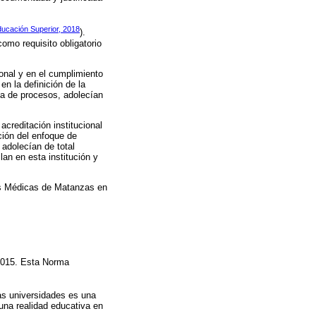
ducación Superior, 2018
).
omo requisito obligatorio
onal y en el cumplimiento
en la definición de la
pa de procesos, adolecían
creditación institucional
ción del enfoque de
 adolecían de total
lan en esta institución y
ias Médicas de Matanzas en
 2015. Esta Norma
as universidades es una
 una realidad educativa en