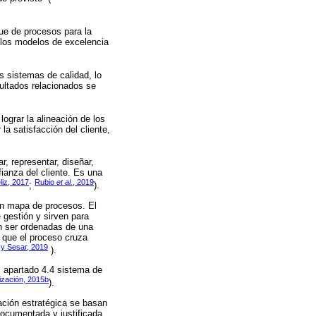
que de procesos para la
 los modelos de excelencia
os sistemas de calidad, lo
ultados relacionados se
ograr la alineación de los
a satisfacción del cliente,
r, representar, diseñar,
fianza del cliente. Es una
liz, 2017
Rubio
et al.
, 2019
;
).
 un mapa de procesos. El
 gestión y sirven para
en ser ordenadas de una
 que el proceso cruza
 y Sesar, 2019
).
5, apartado 4.4 sistema de
ización, 2015b
).
ación estratégica se basan
documentada y justificada