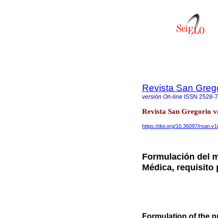
Revista San Greg
versión On-line
ISSN
2528-
Revista San Gregorio vo
https://doi.org/10.36097/rsan.v1
Formulación del 
Médica, requisito 
Formulation of the p