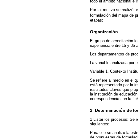
todo el ámbito nacional e 
Por tal motivo se realizó u
formulación del mapa de p
etapas:
Organización
El grupo de acreditación lo
experiencia entre 15 y 35 a
Los departamentos de proc
La variable analizada por 
Variable 1. Contexto Institu
Se refiere al medio en el 
está representado por la in
resultados claves que prop
la institución de educació
correspondencia con la fic
2.
Determinación de lo
1 Listar los procesos: Se 
siguientes:
Para ello se analizó la est
de propuestas de formulac