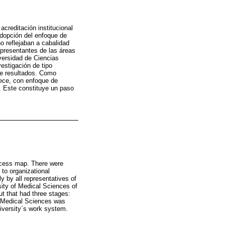
creditación institucional
adopción del enfoque de
o reflejaban a cabalidad
epresentantes de las áreas
iversidad de Ciencias
estigación de tipo
de resultados. Como
rece, con enfoque de
o. Este constituye un paso
rocess map. There were
to organizational
y by all representatives of
rsity of Medical Sciences of
ut that had three stages:
of Medical Sciences was
niversity´s work system.