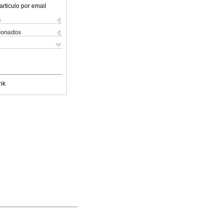
articulo por email
s
cionados
nk