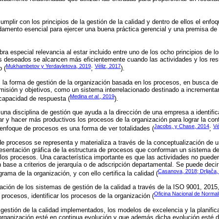
mplir con los principios de la gestión de la calidad y dentro de ellos el enfo
damento esencial para ejercer una buena práctica gerencial y una premisa de
a especial relevancia al estar incluido entre uno de los ocho principios de l
os deseados se alcancen más eficientemente cuando las actividades y los res
Mukhambetov y Yerdavletova, 2019
Véliz, 2017
 (
;
).
 la forma de gestión de la organización basada en los procesos, en busca de l
misión y objetivos, como un sistema interrelacionado destinado a incrementar l
Medina
et al.
, 2019
 capacidad de respuesta (
).
na disciplina de gestión que ayuda a la dirección de una empresa a identifica
rar y hacer más productivos los procesos de la organización para lograr la con
Jacobs, y Chase, 2014
Vé
l enfoque de procesos es una forma de ver totalidades (
;
 de procesos se representa y materializa a través de la conceptualización de
sentación gráfica de la estructura de procesos que conforman un sistema de
nar los procesos. Una característica importante es que las actividades no pued
base a criterios de jerarquía o de adscripción departamental. Se puede decir
Casanova, 2018;
Drljača,
rama de la organización, y con ello certifica la calidad (
icación de los sistemas de gestión de la calidad a través de la ISO 9001, 201
Oficina Nacional de Normal
 procesos, identificar los procesos de la organización (
 gestión de la calidad implementados, los modelos de excelencia y la planific
organización esté en continua evolución y que además dicha evolución esté 