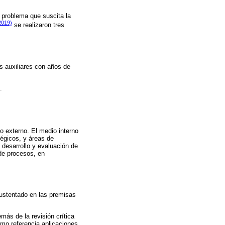
l problema que suscita la
2019)
se realizaron tres
os auxiliares con años de
.
o externo. El medio interno
tégicos, y áreas de
 desarrollo y evaluación de
 de procesos, en
sustentado en las premisas
más de la revisión crítica
mo referencia aplicaciones