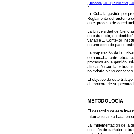
Huapaya, 2019; Rubio
et al.,
20
(
En Cuba la gestión por pr
Reglamento del Sistema de 
en el proceso de acreditaci
La Universidad de Ciencias
de esta meta, se identificó
variable 1. Contexto Insti
de una serie de pasos estr
La preparación de la Unive
demandaba, entre otros req
procesos en la gestión uni
alineación con la estructur
no existía pleno consenso 
El objetivo de este trabaj
el contexto de su preparaci
METODOLOGÍA
El desarrollo de esta inve
Internacional se basa en si
La implementación de la ge
decisión de carácter estra