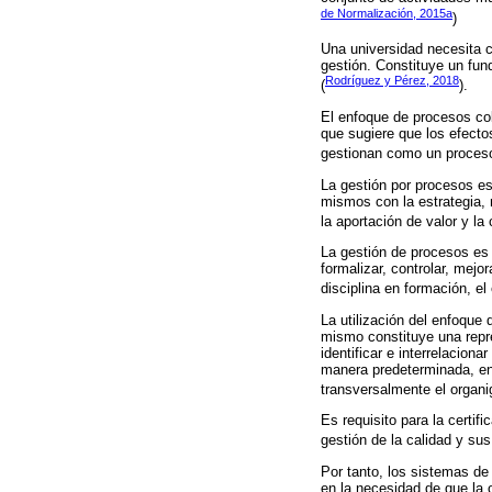
de Normalización, 2015a
)
Una universidad necesita cu
gestión. Constituye un fun
Rodríguez y Pérez, 2018
(
).
El enfoque de procesos cobr
que sugiere que los efect
gestionan como un proceso
La gestión por procesos es
mismos con la estrategia, 
la aportación de valor y la
La gestión de procesos es u
formalizar, controlar, mejo
disciplina en formación, e
La utilización del enfoque
mismo constituye una repre
identificar e interrelacio
manera predeterminada, en 
transversalmente el organig
Es requisito para la certif
gestión de la calidad y sus
Por tanto, los sistemas de
en la necesidad de que la 