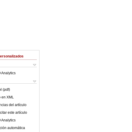
Personalizados
 Analytics
l (pdf)
lo en XML
cias del artículo
itar este artículo
 Analytics
ción automática