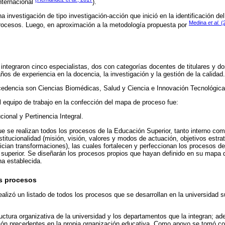
internacional
).
na investigación de tipo investigación-acción que inició en la identificación de
Medina
et al.
(
rocesos. Luego, en aproximación a la metodología propuesta por
 integraron cinco especialistas, dos con categorías docentes de titulares y d
ños de experiencia en la docencia, la investigación y la gestión de la calidad.
edencia son Ciencias Biomédicas, Salud y Ciencia e Innovación Tecnológica
el equipo de trabajo en la confección del mapa de proceso fue:
cional y Pertinencia Integral.
que se realizan todos los procesos de la Educación Superior, tanto interno com
stitucionalidad (misión, visión, valores y modos de actuación, objetivos estra
ician transformaciones), las cuales fortalecen y perfeccionan los procesos de
n superior. Se diseñarán los procesos propios que hayan definido en su mapa
ha establecida.
s procesos
realizó un listado de todos los procesos que se desarrollan en la universidad 
ructura organizativa de la universidad y los departamentos que la integran; ade
ión precedentes en la propia organización educativa. Como apoyo se tomó co