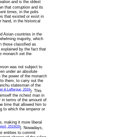
reation and is the oldest
own that corruption and its
nt times, in the polis
s that existed or exist in
 hand, in the historical
 Asian countries in the
rwhelming majority, which
n those classified as
explained by the fact that
te monarch set the
erson was not subject to
even under an absolute
es the power of the monarch
 to them, to carry out the
 Manchu statesman of the
n & Laffargue, 2016
). This
imself the richest man in
y in terms of the amount of
he time that allowed him to
g to which the emperor or
, making it more liberal
port, 2019/20
). Nowadays,
air entities to commit