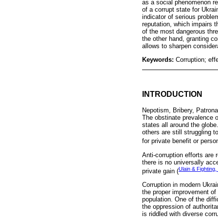
as a social phenomenon rec
of a corrupt state for Ukrai
indicator of serious proble
reputation, which impairs th
of the most dangerous threa
the other hand, granting cor
allows to sharpen considera
Keywords:
Corruption; eff
INTRODUCTION
Nepotism, Bribery, Patrona
The obstinate prevalence of
states all around the glob
others are still struggling
for private benefit or person
Anti-corruption efforts are 
there is no universally acc
Ulain & Fighting
private gain (
Corruption in modern Ukrain
the proper improvement of U
population. One of the diffi
the oppression of authorita
is riddled with diverse cor