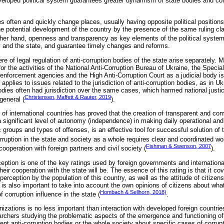
eveloped political system guarantees greater dynamism of state bodies and con
es often and quickly change places, usually having opposite political positions
he potential development of the country by the presence of the same ruling cl
ther hand, openness and transparency as key elements of the political system
 and the state, and guarantee timely changes and reforms.
e of legal regulation of anti-corruption bodies of the state arise separately. M
for the activities of the National Anti-Corruption Bureau of Ukraine, the Specia
enforcement agencies and the High Anti-Corruption Court as a judicial body is 
s applies to issues related to the jurisdiction of anti-corruption bodies, as in Uk
odies often had jurisdiction over the same cases, which harmed national jus
Christensen, Maffett & Rauter, 2019
general (
).
of international countries has proved that the creation of transparent and c
 significant level of autonomy (independence) in making daily operational and 
c groups and types of offenses, is an effective tool for successful solution of
ruption in the state and society as a whole requires clear and coordinated wor
Fishman & Swenson, 2007
cooperation with foreign partners and civil society (
).
ception is one of the key ratings used by foreign governments and internationa
their cooperation with the state will be. The essence of this rating is that it c
n perception by the population of this country, as well as the attitude of citiz
It is also important to take into account the own opinions of citizens about wh
Hombach & Sellhorn, 2018)
 corruption influence in the state (
.
anizations is no less important than interaction with developed foreign countrie
archers studying the problematic aspects of the emergence and functioning of
ent anti-corruption bodies or the whole society about specific cases of corrupt