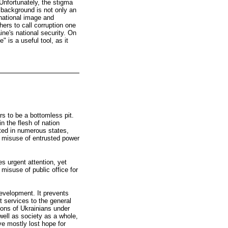
Unfortunately, the stigma
on background is not only an
rnational image and
chers to call corruption one
ine's national security. On
" is a useful tool, as it
s to be a bottomless pit.
n the flesh of nation
nted in numerous states,
he misuse of entrusted power
es urgent attention, yet
 misuse of public office for
development. It prevents
t services to the general
tions of Ukrainians under
 well as society as a whole,
ve mostly lost hope for