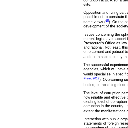
corruption acts. Also, a d
elite.
Opposition and ruling parti
possible not to constrain t
15
same views (
). On the o
development of the society
Issues concerning the spher
current legislative support 
Prosecutor's Office as law 
and rational. Not least, thi
enforcement and judicial b
and sustainable society in 
The successful experience 
agencies, which will have a
would specialize in specifi
Prem, 2017
). Overcoming cor
bodies, establishing close 
The level of corruption per
how reliable and effective 
existing level of corruptio
corruption in the country. 
extent the manifestations of
Interaction with public org
statements of foreign rese
the reporting of the compet