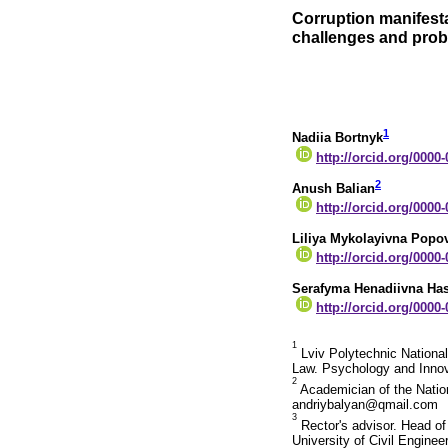
Corruption manifesta
challenges and probl
1
Nadiia Bortnyk
http://orcid.org/0000
2
Anush Balian
http://orcid.org/0000
Liliya Mykolayivna Popo
http://orcid.org/0000
Serafyma Henadiivna Ha
http://orcid.org/0000
1
Lviv Polytechnic National 
Law. Psychology and Inno
2
Academician of the Nation
andriybalyan@qmail.com
3
Rector's advisor. Head of
University of Civil Engine