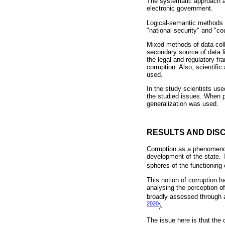
The systematic approach as
electronic government.
Logical-semantic methods w
"national security" and "co
Mixed methods of data coll
secondary source of data li
the legal and regulatory f
corruption. Also, scientif
used.
In the study scientists use
the studied issues. When 
generalization was used.
RESULTS AND DIS
Corruption as a phenomenon
development of the state. 
spheres of the functioning 
This notion of corruption h
analysing the perception of
broadly assessed through a
2020
).
The issue here is that the