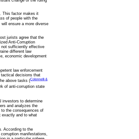
stant change of the ruling
. This factor makes it
ass of people with the
 will ensure a more diverse
ost jurists agree that the
lized Anti-Corruption
not sufficiently effective
raine different law
tice, economic development
ompetent law enforcement
tactical decisions that
Colonnelli &
 the above tasks (
k of anti-corruption state
l investors to determine
overs and analyzes the
ens to the consequences of
at exactly and to what
s. According to the
 corruption manifestations,
ion in a particular sphere