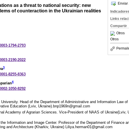
Enviar 
tions as a threat to national security: new
ems of counteraction in the Ukrainian realities
Indicadore
Links rela
Compartir
Otros
Otros
-0003-1794-2793
Permali
-0003-2190-2022
3
va
-0001-8255-8363
4
sparian
-0002-1050-8292
University. Head of the Department of Administrative and Information Law of t
vative Education (Lviv, Ukraine).bnp1969n@gmail.com
al Academy of Agrarian Sciences. Vice-President of NAAS of Ukraine(Lviv, U
 the Information and Image Center. Professor of the Department of Finance an
ering and Architecture (Kharkiv, Ukraine) Liliya.herman01@gmail.com