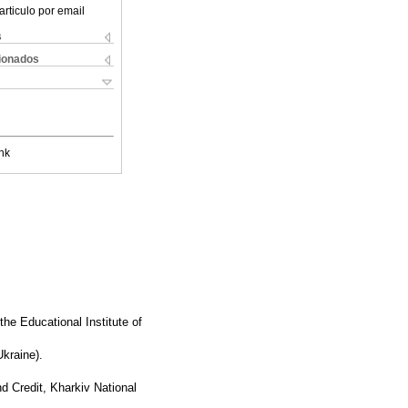
articulo por email
s
cionados
nk
he Educational Institute of
kraine).
d Credit, Kharkiv National