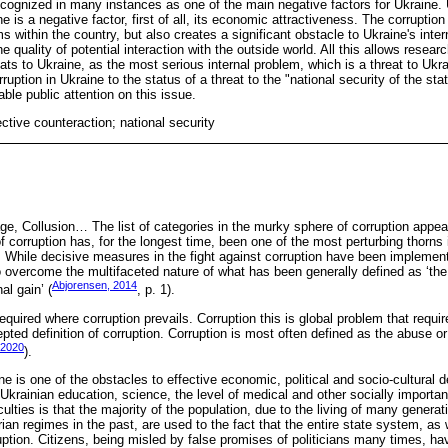
ognized in many instances as one of the main negative factors for Ukraine. 
ne is a negative factor, first of all, its economic attractiveness. The corrupti
ms within the country, but also creates a significant obstacle to Ukraine's inte
e quality of potential interaction with the outside world. All this allows resear
ts to Ukraine, as the most serious internal problem, which is a threat to Ukra
ruption in Ukraine to the status of a threat to the "national security of the state
ble public attention on this issue.
ective counteraction; national security
ge, Collusion… The list of categories in the murky sphere of corruption appear
 corruption has, for the longest time, been one of the most perturbing thorns i
e. While decisive measures in the fight against corruption have been impleme
 to overcome the multifaceted nature of what has been generally defined as ‘t
Abjorensen, 2014
al gain’ (
, p. 1).
required where corruption prevails. Corruption this is global problem that requir
epted definition of corruption. Corruption is most often defined as the abuse or
, 2020
).
e is one of the obstacles to effective economic, political and socio-cultural 
krainian education, science, the level of medical and other socially importan
culties is that the majority of the population, due to the living of many genera
rian regimes in the past, are used to the fact that the entire state system, as
ruption. Citizens, being misled by false promises of politicians many times, ha