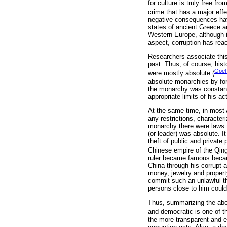
for culture is truly free fr
crime that has a major eff
negative consequences have
states of ancient Greece an
Western Europe, although it
aspect, corruption has rea
Researchers associate this
past. Thus, of course, his
Goel
were mostly absolute (
absolute monarchies by for
the monarchy was constantly
appropriate limits of his act
At the same time, in most A
any restrictions, characte
monarchy there were laws th
(or leader) was absolute. It
theft of public and private
Chinese empire of the Qin
ruler became famous becau
China through his corrupt 
money, jewelry and property
commit such an unlawful th
persons close to him could
Thus, summarizing the above
and democratic is one of t
the more transparent and eff