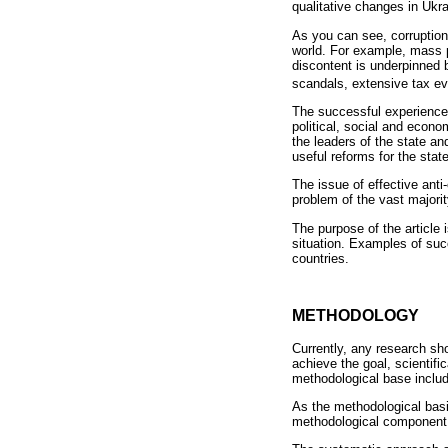
qualitative changes in Ukra
As you can see, corruption 
world. For example, mass p
discontent is underpinned b
scandals, extensive tax eva
The successful experience o
political, social and econom
the leaders of the state an
useful reforms for the state
The issue of effective anti
problem of the vast majority
The purpose of the article 
situation. Examples of suc
countries.
METHODOLOGY
Currently, any research sho
achieve the goal, scientifi
methodological base includ
As the methodological basis
methodological component i