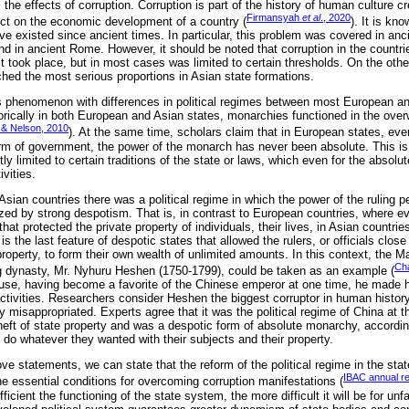
om the effects of corruption. Corruption is part of the history of human culture c
Firmansyah
et al
., 2020
ect on the economic development of a country (
). It is kn
 existed since ancient times. In particular, this problem was covered in ancie
d in ancient Rome. However, it should be noted that corruption in the countrie
 took place, but in most cases was limited to certain thresholds. On the other
ched the most serious proportions in Asian state formations.
 phenomenon with differences in political regimes between most European and
torically in both European and Asian states, monarchies functioned in the ove
 & Nelson, 2010
). At the same time, scholars claim that in European states, eve
m of government, the power of the monarch has never been absolute. This is 
 limited to certain traditions of the state or laws, which even for the absolu
ivities.
sian countries there was a political regime in which the power of the ruling p
rized by strong despotism. That is, in contrast to European countries, where 
at protected the private property of individuals, their lives, in Asian countri
 is the last feature of despotic states that allowed the rulers, or officials close
 property, to form their own wealth of unlimited amounts. In this context, the
Cha
g dynasty, Mr. Nyhuru Heshen (1750-1799), could be taken as an example (
se, having become a favorite of the Chinese emperor at one time, he made h
activities. Researchers consider Heshen the biggest corruptor in human histor
 misappropriated. Experts agree that it was the political regime of China at t
eft of state property and was a despotic form of absolute monarchy, accordin
 do whatever they wanted with their subjects and their property.
 statements, we can state that the reform of the political regime in the state
IBAC annual re
he essential conditions for overcoming corruption manifestations (
icient the functioning of the state system, the more difficult it will be for unf