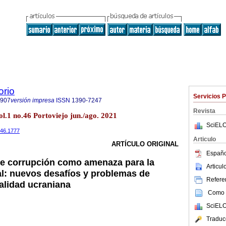
orio
Servicios 
7907
versión impresa
ISSN
1390-7247
Revista
l.1 no.46 Portoviejo jun./ago. 2021
SciELO
i46.1777
Articulo
ARTÍCULO ORIGINAL
Españo
de corrupción como amenaza para la
Articu
l: nuevos desafíos y problemas de
Referen
ealidad ucraniana
Como c
SciELO
Traduc