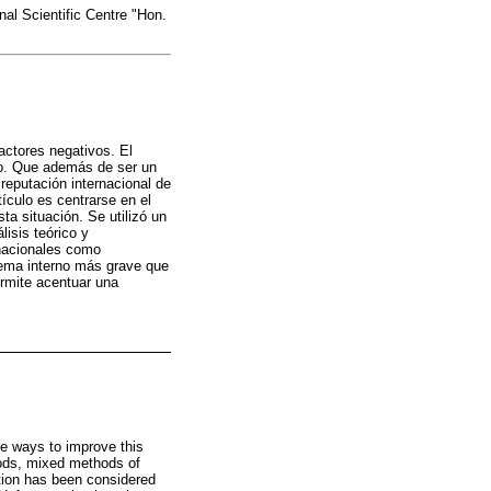
nal Scientific Centre "Hon.
actores negativos. El
co. Que además de ser un
reputación internacional de
tículo es centrarse en el
ta situación. Se utilizó un
isis teórico y
 nacionales como
blema interno más grave que
ermite acentuar una
ble ways to improve this
hods, mixed methods of
ption has been considered