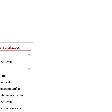
Personalizados
 Analytics
l (pdf)
lo en XML
cias del artículo
itar este artículo
 Analytics
ción automática