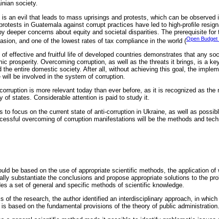
inian society.
is an evil that leads to mass uprisings and protests, which can be observed in
rotests in Guatemala against corrupt practices have led to high-proﬁle resig
y deeper concerns about equity and societal disparities. The prerequisite for
Open Budget 
sion, and one of the lowest rates of tax compliance in the world (
f effective and fruitful life of developed countries demonstrates that any soci
ic prosperity. Overcoming corruption, as well as the threats it brings, is a key
d the entire domestic society. After all, without achieving this goal, the imple
 will be involved in the system of corruption.
-corruption is more relevant today than ever before, as it is recognized as the
 of states. Considerable attention is paid to study it.
is to focus on the current state of anti-corruption in Ukraine, as well as possi
cessful overcoming of corruption manifestations will be the methods and tec
uld be based on the use of appropriate scientific methods, the application of
cally substantiate the conclusions and propose appropriate solutions to the p
es a set of general and specific methods of scientific knowledge.
 of the research, the author identified an interdisciplinary approach, in which
s based on the fundamental provisions of the theory of public administration