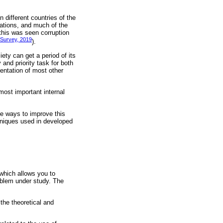
 different countries of the
nations, and much of the
 this was seen corruption
Survey, 2019
).
ety can get a period of its
 and priority task for both
mentation of most other
 most important internal
ble ways to improve this
hniques used in developed
 which allows you to
roblem under study. The
 the theoretical and
.