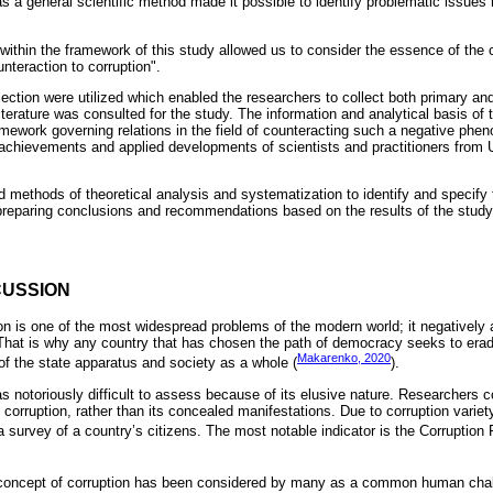
 a general scientific method made it possible to identify problematic issues r
ithin the framework of this study allowed us to consider the essence of the c
unteraction to corruption".
ection were utilized which enabled the researchers to collect both primary an
terature was consulted for the study. The information and analytical basis of 
ramework governing relations in the field of counteracting such a negative ph
ic achievements and applied developments of scientists and practitioners from
d methods of theoretical analysis and systematization to identify and specify t
preparing conclusions and recommendations based on the results of the study
CUSSION
 is one of the most widespread problems of the modern world; it negatively 
That is why any country that has chosen the path of democracy seeks to eradic
Makarenko, 2020
of the state apparatus and society as a whole (
).
as notoriously difficult to assess because of its elusive nature. Researchers 
 corruption, rather than its concealed manifestations. Due to corruption variet
 survey of a country’s citizens. The most notable indicator is the Corruption 
 concept of corruption has been considered by many as a common human challe