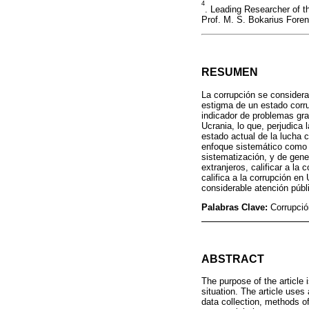
4
. Leading Researcher of t
Prof. M. S. Bokarius Foren
RESUMEN
La corrupción se considera
estigma de un estado corru
indicador de problemas gra
Ucrania, lo que, perjudica 
estado actual de la lucha c
enfoque sistemático como m
sistematización, y de gene
extranjeros, calificar a l
califica a la corrupción e
considerable atención públ
Palabras Clave:
Corrupció
ABSTRACT
The purpose of the article 
situation. The article use
data collection, methods o