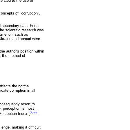
elated to the use of
oncepts of "corruption",
d secondary data. For a
the scientific research was
enomenon, such as
 Ukraine and abroad were
he author's position within
, the method of
affects the normal
ate corruption in all
consequently resort to
y, perception is most
Botrić,
Perception Index (
nge, making it difficult