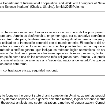
he Department of International Cooperation. and Work with Foreigners of Natio
sic Science Institute" (Kharkiv, Ukraine). femida2015@ukr.net
 un fenómeno social, en Ucrania es reconocido como uno de los principales f
pto para Ucrania es desfavorable, en primer lugar, por su atractivo económi
ves dentro del país, también crea un obstáculo significativo para la imagen y 
la calidad de la interacción potencial con el mundo exterior. El propósito del ar
ontra la corrupción en Ucrania, así como en las posibles formas de mejorar es
étodo científico general, que incluye los métodos lógico-semánticos, de anál
ralización. Todo esto permitió a los investigadores de estos procesos, tanto
a corrupción como una de las amenazas más peligrosas para Ucrania, y el pro
n Ucrania el estatus de amenaza a la "seguridad nacional del estado", lo que p
ica sobre este tema.
n; contraataque eficaz; seguridad nacional.
is to focus on the current state of anti-corruption in Ukraine, as well as possi
s a systematic approach as a general scientific method, logical-semantic met
f theoretical analysis and systematization, a method of generalization. Corru