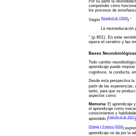
Por su parte la neurodidáct
comprender cómo funciona e
los procesos de enseñanza-
Rosell
et al
. (2020
Según
) “
La neuroeducación p
” (p.801). En este sent
opera el cerebro y las i
Bases Neurobiológicas
Todo cambio neurobiológico
aprendizaje puede mejorar 
cognitivos, la conducta, e
Desde esta perspectiva la 
partir de las experiencias
tanto, para que se produz
aspectos como:
Memoria
:
El aprendizaje 
el aprendizaje como mecani
conocimientos y habilidade
Falconi
et al
. 2017
aprendido (
)
Ortega y Franco (2010
) expre
aprendizaje se da por la a