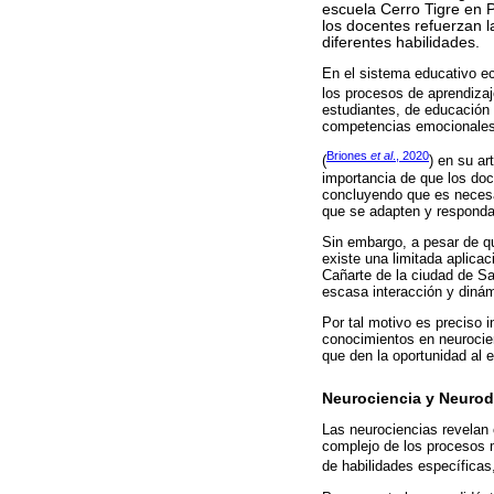
escuela Cerro Tigre en P
los docentes refuerzan 
diferentes habilidades.
En el sistema educativo ec
los procesos de aprendiza
estudiantes, de educación 
competencias emocionales
Briones
et al
., 2020
(
) en su ar
importancia de que los doc
concluyendo que es necesa
que se adapten y responda
Sin embargo, a pesar de q
existe una limitada aplica
Cañarte de la ciudad de Sa
escasa interacción y dinám
Por tal motivo es preciso 
conocimientos en neurocie
que den la oportunidad al 
Neurociencia y Neurod
Las neurociencias revelan c
complejo de los procesos 
de habilidades específicas