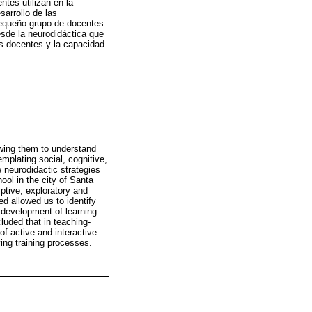
ntes utilizan en la
sarrollo de las
pequeño grupo de docentes.
sde la neurodidáctica que
los docentes y la capacidad
owing them to understand
mplating social, cognitive,
e neurodidactic strategies
ol in the city of Santa
ptive, exploratory and
d allowed us to identify
e development of learning
cluded that in teaching-
of active and interactive
ving training processes.