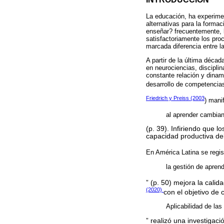
La educación, ha experim
alternativas para la form
enseñar? frecuentemente, l
satisfactoriamente los pr
marcada diferencia entre la
A partir de la última déca
en neurociencias, discipli
constante relación y dinam
desarrollo de competencias
Friedrich y Preiss (2003
) mani
al aprender cambian 
(p. 39). Infiriendo que 
capacidad productiva del
En América Latina se regist
la gestión de apren
” (p. 50) mejora la cali
(2020)
con el objetivo de 
Aplicabilidad de las
” realizó una investigaci