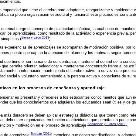
nocimientos.
a capacidad que tiene el cerebro para adaptarse, reorganizarse y moldearse 
difica su propia organización estructural y funcional este proceso es constant
d cerebral surge el concepto de plasticidad sináptica, la cual pone de manifie
icar los aprendizajes, como resultado de la actividad o experiencia previa, pe
Sierra y León 2019
 sinápticos (
).
as experiencias de aprendizajes se acompañan de motivación positiva, por lo
iones puesto que captan la atención del alumno y los motiva a seguir aprend
ad que tiene el ser humano de concentrarse, mantener el control de la condu
 que permite orientar, seleccionar y mantenerse concentrado frente a los est
ectamente la información manteniendo el cerebro activo, a su vez este proceso
dad social y voluntario manteniendo a la persona activa y consciente de su r
cticas en los procesos de enseñanza y aprendizaje.
 enseñar es presentar y ofrecerles a los estudiantes conocimientos que aún no
nder que los conocimientos que adquieran los educandos sean útiles y de gr
a más duradero se deben aplicar estrategias didácticas que tomen como refer
as deben ser organizadas en función a actividades que permitan la participaci
Benavidez y Flores (2019)
ención y motivación en el proceso de aprendizaje
.
Boscán (2011
ias de aprendizaje
) menciona que deben ser diseñadas, y adaptad