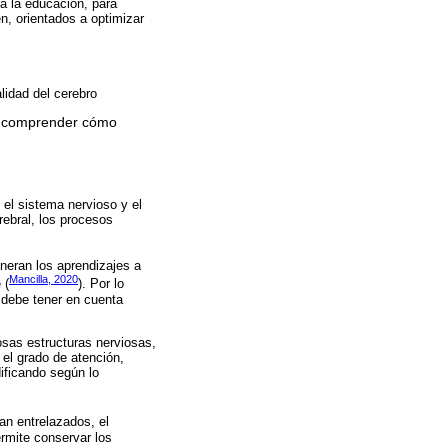
 a la educación, para
n, orientados a optimizar
lidad del cerebro
 a comprender cómo
 el sistema nervioso y el
rebral, los procesos
neran los aprendizajes a
Mancilla, 2020
 (
). Por lo
 debe tener en cuenta
osas estructuras nerviosas,
el grado de atención,
ificando según lo
an entrelazados, el
rmite conservar los