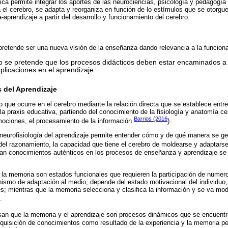
ica permite integrar los aportes de las neurociencias, psicología y pedagogía
l cerebro, se adapta y reorganiza en función de lo estímulos que se otorgue
aprendizaje a partir del desarrollo y funcionamiento del cerebro.
retende ser una nueva visión de la enseñanza dando relevancia a la funciona
ido se pretende que los procesos didácticos deben estar encaminados
mplicaciones en el aprendizaje.
 del Aprendizaje
 que ocurre en el cerebro mediante la relación directa que se establece entre
la praxis educativa, partiendo del conocimiento de la fisiología y anatomía ce
Barrios (2016
mociones, el procesamiento de la información
).
neurofisiología del aprendizaje permite entender cómo y de qué manera se ge
, del razonamiento, la capacidad que tiene el cerebro de moldearse y adaptarse
can conocimientos auténticos en los procesos de enseñanza y aprendizaje se
y la memoria son estados funcionales que requieren la participación de numer
smo de adaptación al medio, depende del estado motivacional del individuo, 
s; mientras que la memoria selecciona y clasifica la información y se va mod
.
san que la memoria y el aprendizaje son procesos dinámicos que se encuentr
dquisición de conocimientos como resultado de la experiencia y la memoria pe