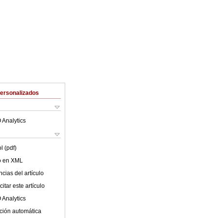
Personalizados
 Analytics
l (pdf)
lo en XML
cias del artículo
itar este artículo
 Analytics
ción automática