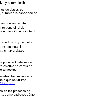
vo y autorreflexible.
ones de clases se
 e implica la capacidad de
es que les facilite
nte tiene el rol de
a y motivación mediante el
s estudiantes y docentes
consecuencia, la
ra un aprendizaje
proponer actividades con
yo objetivo se centra en
o atractivas.
ionales, favoreciendo la
o a que se utilizan
Caldera, 2018
).
tes en los procesos de
diaria, comprendiendo cómo