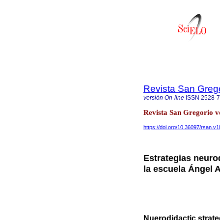
Revista San Greg
versión On-line
ISSN
2528-
Revista San Gregorio vo
https://doi.org/10.36097/rsan.v1
Estrategias neuro
la escuela Ángel 
Nuerodidactic strate