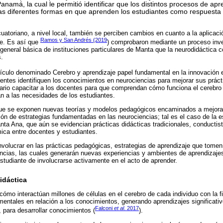
anamá, la cual le permitió identificar que los distintos procesos de a
las diferentes formas en que aprenden los estudiantes como respuesta 
uatoriano, a nivel local, también se perciben cambios en cuanto a la aplicaci
Ramos y San Andrés (2019
je. Es así que
) comprobaron mediante un proceso inve
general básica de instituciones particulares de Manta que la neurodidáctica co
.
tículo denominado Cerebro y aprendizaje papel fundamental en la innovación e
entes identifiquen los conocimientos en neurociencias para mejorar sus prácti
rio capacitar a los docentes para que comprendan cómo funciona el cerebro 
n a las necesidades de los estudiantes.
ue se exponen nuevas teorías y modelos pedagógicos encaminados a mejorar 
ción de estrategias fundamentadas en las neurociencias; tal es el caso de la 
nta Ana, que aún se evidencian prácticas didácticas tradicionales, conductis
ica entre docentes y estudiantes.
involucrar en las prácticas pedagógicas, estrategias de aprendizaje que tome
ncias, las cuales generarán nuevas experiencias y ambientes de aprendizajes
estudiante de involucrarse activamente en el acto de aprender.
idáctica
ómo interactúan millones de células en el cerebro de cada individuo con la fi
mentales en relación a los conocimientos, generando aprendizajes significat
Falconi
et al
. 2017
, para desarrollar conocimientos (
).