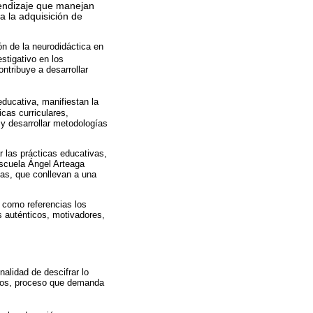
prendizaje que manejan
a la adquisición de
ón de la neurodidáctica en
stigativo en los
ntribuye a desarrollar
ducativa, manifiestan la
cas curriculares,
y desarrollar metodologías
las prácticas educativas,
escuela Ángel Arteaga
tas, que conllevan a una
n como referencias los
 auténticos, motivadores,
nalidad de descifrar lo
ivos, proceso que demanda