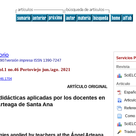
orio
Servicios 
7907
versión impresa
ISSN
1390-7247
Revista
l.1 no.46 Portoviejo jun./ago. 2021
SciELO
i46.1704
Articulo
ARTÍCULO ORIGINAL
Españo
didácticas aplicadas por los docentes en
Articu
Arteaga de Santa Ana
Referen
Como c
SciELO
Traduc
gies applied by teachers at the Ángel Arteaga