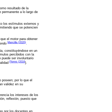
como resultado de la
e permanente a lo largo de
sto los estímulos externos y
rmitiendo que se potencien
 que el motor para obtener
Mancilla (2020)
iendo
.
cta, constituyéndose en un
ímulos percibidos con la
 puede ser involuntario
Flores (2016
ealidad
).
 poseen; por lo que el
an validez en su
encia los intereses de los
ón, reflexión, puesto que
as por los docentes en