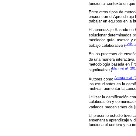
función al contexto en que 
Entre otros tipos de metod
encuentran el Aprendizaje
trabajar en equipos en la 
El aprendizaje Basado en P
solucionar determinados p
mediador, guía, asesor, y 
Solís, 
trabajo colaborativo (
En los procesos de enseña
de una manera interactiva, 
metodología basada en Pro
Marín
et al
., 20
significativo (
Acosta
et al
. 
Autores como
los estudiantes es la gami
motivar, aumentar la conce
Utilizar la gamificación c
colaboración y comunicació
variados mecanismos de ju
El presente estudio tuvo c
enseñanza aprendizaje y dar
funciona el cerebro y su i