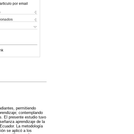
articulo por email
s
cionados
nk
udiantes, permitiendo
prendizaje; contemplando
s. El presente estudio tuvo
nseñanza aprendizaje de la
 Ecuador. La metodología
ción se aplicó a los