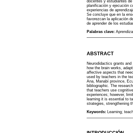
docentes y estudiantes de l
planificación y ejecución c
experiencias de aprendizaj
Se concluye que en la ens
favorezcan la aplicación de
de aprender de los estudia
Palabras clave:
Aprendiza
ABSTRACT
Neurodidactics grants and 
how the brain works, adapt
affective aspects that need
used by teachers in the te
Ana, Manabí province, Ecua
bibliographic. The research
that teachers use cognitive
experiences; however, limit
learning it is essential to
strategies, strengthening t
Keywords:
Learning; teac
INTRODUCCIÓN