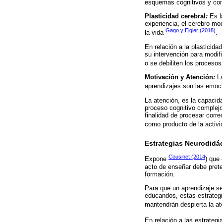
esquemas cognitivos y co
Plasticidad cerebral
:
Es l
experiencia, el cerebro mo
Gago y Elgier (2018)
la vida
.
En relación a la plasticida
su intervención para modif
o se debiliten los procesos
Motivación y Atención
:
L
aprendizajes son las emoc
La atención, es la capacid
proceso cognitivo complejo
finalidad de procesar corr
como producto de la activi
Estrategias Neurodidá
Cousinet (2014
Expone
) que
acto de enseñar debe prete
formación.
Para que un aprendizaje se
educandos, estas estrategi
mantendrán despierta la at
En relación a las estrateg