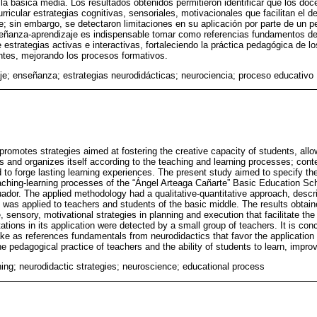
a básica media. Los resultados obtenidos permitieron identificar que los doce
urricular estrategias cognitivas, sensoriales, motivacionales que facilitan el de
e; sin embargo, se detectaron limitaciones en su aplicación por parte de un 
eñanza-aprendizaje es indispensable tomar como referencias fundamentos de
 estrategias activas e interactivas, fortaleciendo la práctica pedagógica de 
ntes, mejorando los procesos formativos.
je; enseñanza; estrategias neurodidácticas; neurociencia; proceso educativo
promotes strategies aimed at fostering the creative capacity of students, all
s and organizes itself according to the teaching and learning processes; conte
 to forge lasting learning experiences. The present study aimed to specify th
aching-learning processes of the “Ángel Arteaga Cañarte” Basic Education Scho
dor. The applied methodology had a qualitative-quantitative approach, descri
 was applied to teachers and students of the basic middle. The results obtaine
, sensory, motivational strategies in planning and execution that facilitate th
ations in its application were detected by a small group of teachers. It is con
 take as references fundamentals from neurodidactics that favor the application 
he pedagogical practice of teachers and the ability of students to learn, impro
hing; neurodidactic strategies; neuroscience; educational process