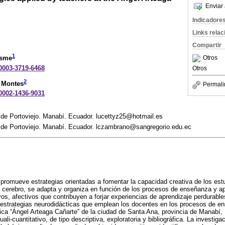
Enviar 
Indicadore
Links rela
Compartir
1
Otros
usme
-0003-3719-6468
Otros
2
 Montes
Permali
-0002-1436-9031
 de Portoviejo. Manabí. Ecuador. lucettyz25@hotmail.es
 de Portoviejo. Manabí. Ecuador. lczambrano@sangregorio.edu.ec
 promueve estrategias orientadas a fomentar la capacidad creativa de los est
l cerebro, se adapta y organiza en función de los procesos de enseñanza y a
vos, afectivos que contribuyen a forjar experiencias de aprendizaje perdurable
 estrategias neurodidácticas que emplean los docentes en los procesos de e
ca “Ángel Arteaga Cañarte” de la ciudad de Santa Ana, provincia de Manabí,
li-cuantitativo, de tipo descriptiva, exploratoria y bibliográfica. La investiga