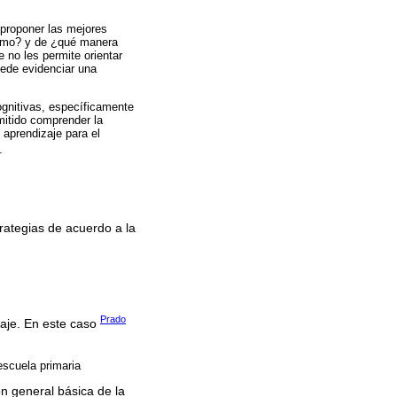
proponer las mejores
¿cómo? y de ¿qué manera
 no les permite orientar
uede evidenciar una
ognitivas, específicamente
mitido comprender la
 aprendizaje para el
.
trategias de acuerdo a la
Prado
zaje. En este caso
escuela primaria
ón general básica de la