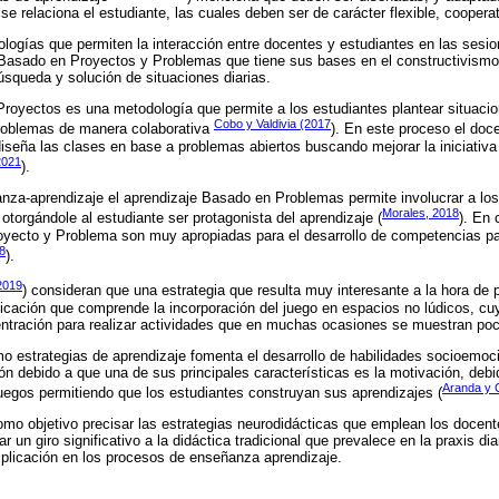
se relaciona el estudiante, las cuales deben ser de carácter flexible, cooperati
ologías que permiten la interacción entre docentes y estudiantes en las sesi
 Basado en Proyectos y Problemas que tiene sus bases en el constructivismo,
búsqueda y solución de situaciones diarias.
royectos es una metodología que permite a los estudiantes plantear situacion
Cobo y Valdivia (2017
roblemas de manera colaborativa
). En este proceso el doce
diseña las clases en base a problemas abiertos buscando mejorar la iniciativ
2021
).
nza-aprendizaje el aprendizaje Basado en Problemas permite involucrar a lo
Morales, 2018
otorgándole al estudiante ser protagonista del aprendizaje (
). En 
yecto y Problema son muy apropiadas para el desarrollo de competencias pa
18
).
(2019
) consideran que una estrategia que resulta muy interesante a la hora de 
ficación que comprende la incorporación del juego en espacios no lúdicos, cu
ntración para realizar actividades que en muchas ocasiones se muestran poc
omo estrategias de aprendizaje fomenta el desarrollo de habilidades socioemoc
n debido a que una de sus principales características es la motivación, debid
Aranda y 
egos permitiendo que los estudiantes construyan sus aprendizajes (
omo objetivo precisar las estrategias neurodidácticas que emplean los docen
 un giro significativo a la didáctica tradicional que prevalece en la praxis 
mplicación en los procesos de enseñanza aprendizaje.