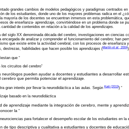
entado grandes cambios de modelos pedagógicos y paradigmas centrados en 
ación de los estudiantes, donde uno de los mayores problemas radica en el 
a mayoría de los docentes se encuentran inmersos en esta problemática, que
ocesos de enseñanza- aprendizaje, convirtiéndose en un problema donde se p
 cantidad de contenidos en relación a la calidad de los aprendizajes.
da del siglo XX denominada década del cerebro, investigaciones en ciencias c
na encargada de analizar y comprender el funcionamiento del cerebro; han per
ismo que existe entre la actividad cerebral, con los procesos de enseñanza y
Martín
et al
., 2004
, destrezas, habilidades que hacen posible los aprendizajes (
)
fiestan que “
los circuitos del cerebro”
los neurólogos pueden ayudar a docentes y estudiantes a desarrollar es
 cerebro que permita potenciar el aprendizaje.
Katt (2019
ra gran interés por llevar la neurodidáctica a las aulas. Según
) “
dizaje basado en la neurodidáctica
dad de aprendizaje mediante la integración de cerebro, mente y aprendi
conocer la “
 neurociencias para fortalecer el desempeño escolar de los estudiantes en la 
ón de tipo descriptiva y cualitativa a estudiantes y docentes de educaci