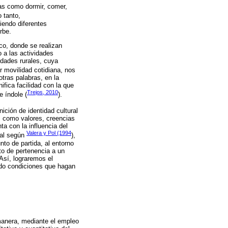
nas como dormir, comer,
o tanto,
iendo diferentes
rbe.
co, donde se realizan
 a las actividades
idades rurales, cuya
or movilidad cotidiana, nos
tras palabras, en la
ifica facilidad con la que
Trejos, 2010
e índole (
).
inición de identidad cultural
s, como valores, creencias
ta con la influencia del
Valera y Pol (1994
cual según
),
to de partida, al entorno
nto de pertenencia a un
Así, lograremos el
endo condiciones que hagan
 manera, mediante el empleo