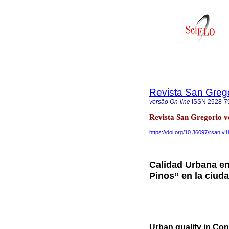
Revista San Greg
versão On-line
ISSN
2528-7
Revista San Gregorio v
https://doi.org/10.36097/rsan.v1
Calidad Urbana en
Pinos” en la ciuda
Urban quality in Co