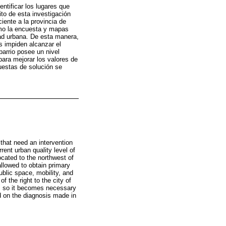
entificar los lugares que
ito de esta investigación
ciente a la provincia de
omo la encuesta y mapas
dad urbana. De esta manera,
es impiden alcanzar el
barrio posee un nivel
para mejorar los valores de
puestas de solución se
 that need an intervention
ent urban quality level of
ocated to the northwest of
llowed to obtain primary
ublic space, mobility, and
 the right to the city of
ty, so it becomes necessary
ed on the diagnosis made in