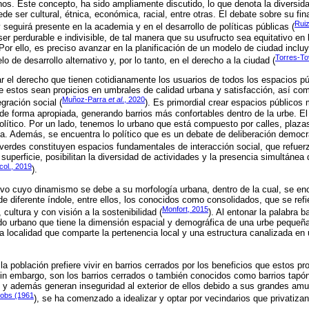
os. Este concepto, ha sido ampliamente discutido, lo que denota la diversida
ede ser cultural, étnica, económica, racial, entre otras. El debate sobre su fi
Rui
 seguirá presente en la academia y en el desarrollo de políticas públicas (
er perdurable e indivisible, de tal manera que su usufructo sea equitativo en
Por ello, es preciso avanzar en la planificación de un modelo de ciudad inclu
Torres-To
o de desarrollo alternativo y, por lo tanto, en el derecho a la ciudad (
ar el derecho que tienen cotidianamente los usuarios de todos los espacios pú
ue estos sean propicios en umbrales de calidad urbana y satisfacción, así com
Muñoz-Parra
et al
., 2020
egración social (
). Es primordial crear espacios públicos
 de forma apropiada, generando barrios más confortables dentro de la urbe. El 
político. Por un lado, tenemos lo urbano que está compuesto por calles, plaza
a. Además, se encuentra lo político que es un debate de deliberación democrá
 verdes constituyen espacios fundamentales de interacción social, que refuer
uperficie, posibilitan la diversidad de actividades y la presencia simultánea 
col., 2019
).
ivo cuyo dinamismo se debe a su morfología urbana, dentro de la cual, se e
de diferente índole, entre ellos, los conocidos como consolidados, que se refi
Monfort, 2015
 cultura y con visión a la sostenibilidad (
). Al entonar la palabra b
jido urbano que tiene la dimensión espacial y demográfica de una urbe pequeñ
na localidad que comparte la pertenencia local y una estructura canalizada en 
la población prefiere vivir en barrios cerrados por los beneficios que estos 
in embargo, son los barrios cerrados o también conocidos como barrios tapó
, y además generan inseguridad al exterior de ellos debido a sus grandes am
obs (1961
), se ha comenzado a idealizar y optar por vecindarios que privatizan 