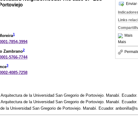
Enviar 
 Portoviejo
Indicadore
Links rela
Compartilh
1
Mais
Moreira
-0001-7854-3994
Mais
2
do Zambrano
Permali
-0001-5766-7744
3
once
-0002-4085-7258
 Arquitectura de la Universidad San Gregorio de Portoviejo. Manabí. Ecuador
 Arquitectura de la Universidad San Gregorio de Portoviejo. Manabí. Ecuado
 de la Universidad San Gregorio de Portoviejo. Manabí. Ecuador. anbonilla@s