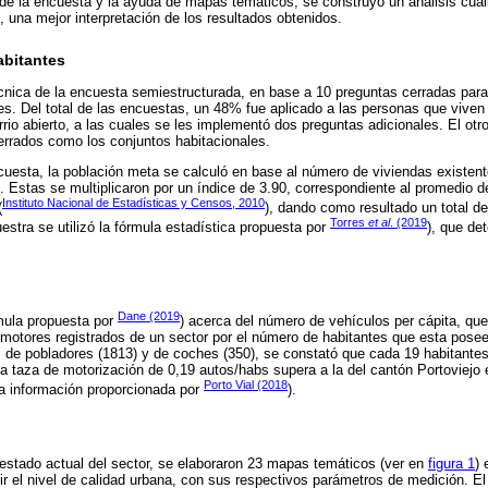
 de la encuesta y la ayuda de mapas temáticos, se construyó un análisis cualit
lo, una mejor interpretación de los resultados obtenidos.
abitantes
écnica de la encuesta semiestructurada, en base a 10 preguntas cerradas para
s. Del total de las encuestas, un 48% fue aplicado a las personas que viven 
rrio abierto, a las cuales se les implementó dos preguntas adicionales. El ot
cerrados como los conjuntos habitacionales.
cuesta, la población meta se calculó en base al número de viviendas existente
s. Estas se multiplicaron por un índice de 3.90, correspondiente al promedio d
Instituto Nacional de Estadísticas y Censos, 2010
(
), dando como resultado un total d
Torres
et al
. (2019
estra se utilizó la fórmula estadística propuesta por
), que de
Dane (2019
mula propuesta por
) acerca del número de vehículos per cápita, que 
motores registrados de un sector por el número de habitantes que esta pose
l de pobladores (1813) y de coches (350), se constató que cada 19 habitante
ya taza de motorización de 0,19 autos/habs supera a la del cantón Portoviejo 
Porto Vial (2018
la información proporcionada por
).
l estado actual del sector, se elaboraron 23 mapas temáticos (ver en
figura 1
) 
r el nivel de calidad urbana, con sus respectivos parámetros de medición. El