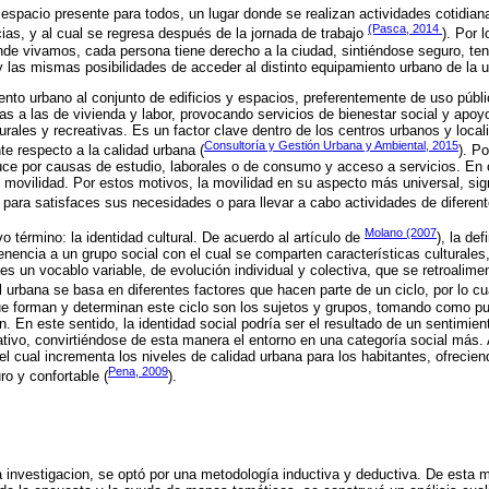
 espacio presente para todos, un lugar donde se realizan actividades cotidia
(Pasca, 2014
ias, y al cual se regresa después de la jornada de trabajo
). Por l
e vivamos, cada persona tiene derecho a la ciudad, sintiéndose seguro, ten
 y las mismas posibilidades de acceder al distinto equipamiento urbano de la u
o urbano al conjunto de edificios y espacios, preferentemente de uso públi
s a las de vivienda y labor, provocando servicios de bienestar social y apoyo
urales y recreativas. Es un factor clave dentro de los centros urbanos y local
Consultoría y Gestión Urbana y Ambiental, 2015
te respecto a la calidad urbana (
). P
uce por causas de estudio, laborales o de consumo y acceso a servicios. En o
 movilidad. Por estos motivos, la movilidad en su aspecto más universal, sign
para satisfaces sus necesidades o para llevar a cabo actividades de diferent
Molano (2007
o término: la identidad cultural. De acuerdo al artículo de
), la def
enencia a un grupo social con el cual se comparten características culturale
 es un vocablo variable, de evolución individual y colectiva, que se retroalimen
al urbana se basa en diferentes factores que hacen parte de un ciclo, por lo 
ue forman y determinan este ciclo son los sujetos y grupos, tomando como pun
n. En este sentido, la identidad social podría ser el resultado de un sentimie
cativo, convirtiéndose de esta manera el entorno en una categoría social más. 
 el cual incrementa los niveles de calidad urbana para los habitantes, ofreci
Pena, 2009
ro y confortable (
).
 la investigacion, se optó por una metodología inductiva y deductiva. De esta