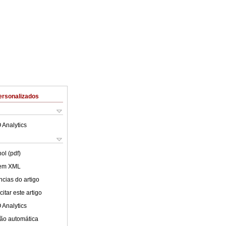
ersonalizados
 Analytics
ol (pdf)
 em XML
cias do artigo
itar este artigo
 Analytics
ão automática