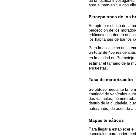
de la técnica investigativa
área a intervenir, y con el
Percepciones de los h
Se optó por el uso de la t
percepción de los moradore
edificaciones dentro del ba
los habitantes de barrios 
Para la aplicación de la en
un total de 465 residencia
en la ciudad de Portoviejo 
estimar el tamaño de la mu
encuestas.
Tasa de motorización
Se obtuvo mediante la fór
cantidad de vehículos auto
dos variables, número tota
dentro de la ciudadela, cu
autos/habs, de acuerdo a 
Mapas temáticos
Para llegar a establecer e
esenciales para poder medi