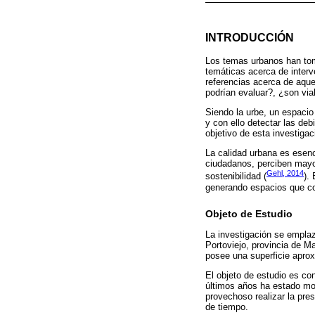
INTRODUCCIÓN
Los temas urbanos han tom
temáticas acerca de inter
referencias acerca de aqu
podrían evaluar?, ¿son via
Siendo la urbe, un espacio 
y con ello detectar las deb
objetivo de esta investigac
La calidad urbana es esen
ciudadanos, perciben mayo
Gehl, 2014
sostenibilidad (
).
generando espacios que con
Objeto de Estudio
La investigación se emplaz
Portoviejo, provincia de M
posee una superficie apro
El objeto de estudio es co
últimos años ha estado mod
provechoso realizar la pre
de tiempo.