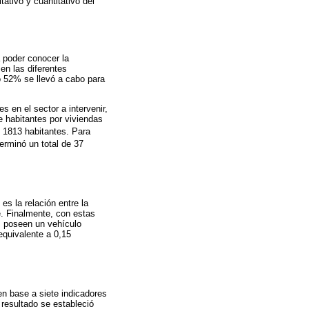
ativo y cuantitativo del
 poder conocer la
en las diferentes
ro 52% se llevó a cabo para
s en el sector a intervenir,
e habitantes por viviendas
e 1813 habitantes. Para
terminó un total de 37
es la relación entre la
e. Finalmente, con estas
s poseen un vehículo
equivalente a 0,15
en base a siete indicadores
 resultado se estableció