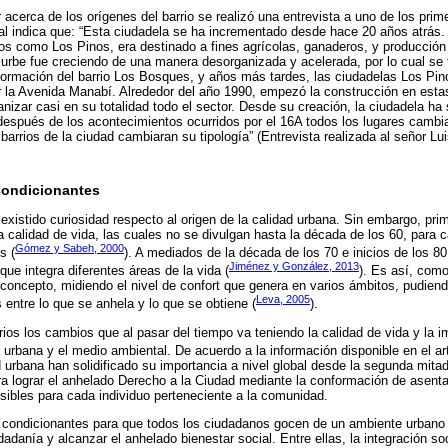
 acerca de los orígenes del barrio se realizó una entrevista a uno de los pri
cual indica que: “Esta ciudadela se ha incrementado desde hace 20 años atrás
s como Los Pinos, era destinado a fines agrícolas, ganaderos, y producción 
urbe fue creciendo de una manera desorganizada y acelerada, por lo cual se
nformación del barrio Los Bosques, y años más tardes, las ciudadelas Los P
la Avenida Manabí. Alrededor del año 1990, empezó la construcción en estas 
nizar casi en su totalidad todo el sector. Desde su creación, la ciudadela h
, después de los acontecimientos ocurridos por el 16A todos los lugares cambi
rrios de la ciudad cambiaran su tipología” (Entrevista realizada al señor Lui
condicionantes
xistido curiosidad respecto al origen de la calidad urbana. Sin embargo, pri
a calidad de vida, las cuales no se divulgan hasta la década de los 60, para 
Gómez y Sabeh, 2000
s (
). A mediados de la década de los 70 e inicios de los 8
Jiménez y González, 2013
ue integra diferentes áreas de la vida (
). Es así, com
e concepto, midiendo el nivel de confort que genera en varios ámbitos, pudiend
Leva, 2005
entre lo que se anhela y lo que se obtiene (
).
rios los cambios que al pasar del tiempo va teniendo la calidad de vida y la
 urbana y el medio ambiental. De acuerdo a la información disponible en el ar
ad urbana han solidificado su importancia a nivel global desde la segunda mita
ra lograr el anhelado Derecho a la Ciudad mediante la conformación de ase
esibles para cada individuo perteneciente a la comunidad.
 condicionantes para que todos los ciudadanos gocen de un ambiente urbano
dadanía y alcanzar el anhelado bienestar social. Entre ellas, la integración so