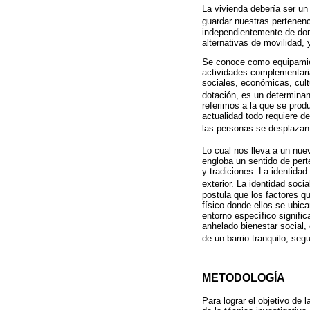
La vivienda debería ser un
guardar nuestras pertenenc
independientemente de dond
alternativas de movilidad,
Se conoce como equipamient
actividades complementaria
sociales, económicas, cult
dotación, es un determinan
referimos a la que se prod
actualidad todo requiere de
las personas se desplazan 
Lo cual nos lleva a un nuev
engloba un sentido de pert
y tradiciones. La identidad
exterior. La identidad soci
postula que los factores q
físico donde ellos se ubica
entorno específico signifi
anhelado bienestar social,
de un barrio tranquilo, segu
METODOLOGÍA
Para lograr el objetivo de