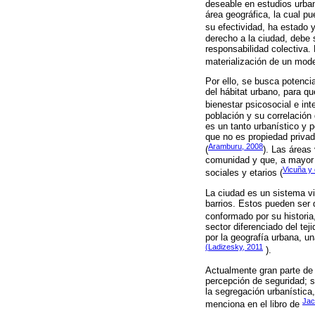
deseable en estudios urban
área geográfica, la cual pu
su efectividad, ha estado y
derecho a la ciudad, debe s
responsabilidad colectiva. 
materialización de un model
Por ello, se busca potenci
del hábitat urbano, para q
bienestar psicosocial e int
población y su correlación
es un tanto urbanístico y 
que no es propiedad privad
Aramburu, 2008
(
). Las áreas
comunidad y que, a mayor s
Vicuña y 
sociales y etarios (
La ciudad es un sistema v
barrios. Estos pueden ser 
conformado por su historia,
sector diferenciado del te
por la geografía urbana, u
(
Ladizesky, 2011
).
Actualmente gran parte de 
percepción de seguridad; s
la segregación urbanística
Jac
menciona en el libro de