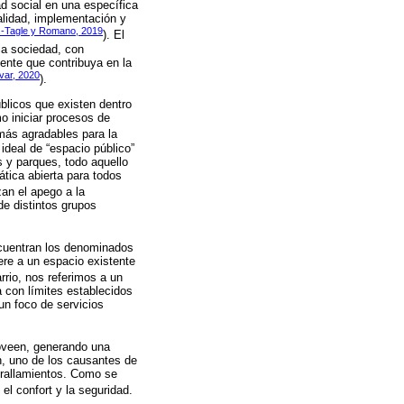
d social en una específica
nalidad, implementación y
z-Tagle y Romano, 2019
). El
 la sociedad, con
yente que contribuya en la
var, 2020
).
blicos que existen dentro
o iniciar procesos de
 más agradables para la
ideal de “espacio público”
s y parques, todo aquello
tica abierta para todos
zan el apego a la
de distintos grupos
ncuentran los denominados
ere a un espacio existente
arrio, nos referimos a un
a con límites establecidos
un foco de servicios
proveen, generando una
n, uno de los causantes de
urallamientos. Como se
el confort y la seguridad.