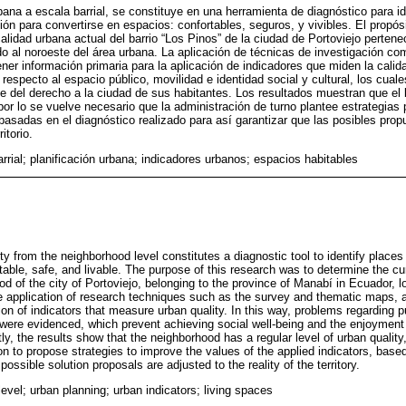
rbana a escala barrial, se constituye en una herramienta de diagnóstico para id
ón para convertirse en espacios: confortables, seguros, y vivibles. El propós
calidad urbana actual del barrio “Los Pinos” de la ciudad de Portoviejo pertene
o al noroeste del área urbana. La aplicación de técnicas de investigación c
ener información primaria para la aplicación de indicadores que miden la cali
especto al espacio público, movilidad e identidad social y cultural, los cual
ute del derecho a la ciudad de sus habitantes. Los resultados muestran que el 
por lo se vuelve necesario que la administración de turno plantee estrategias 
 basadas en el diagnóstico realizado para así garantizar que las posibles pro
itorio.
rrial; planificación urbana; indicadores urbanos; espacios habitables
ty from the neighborhood level constitutes a diagnostic tool to identify places
ble, safe, and livable. The purpose of this research was to determine the curr
d of the city of Portoviejo, belonging to the province of Manabí in Ecuador, l
e application of research techniques such as the survey and thematic maps, a
tion of indicators that measure urban quality. In this way, problems regarding p
y were evidenced, which prevent achieving social well-being and the enjoyment of
ly, the results show that the neighborhood has a regular level of urban quali
ion to propose strategies to improve the values of the applied indicators, bas
possible solution proposals are adjusted to the reality of the territory.
evel; urban planning; urban indicators; living spaces