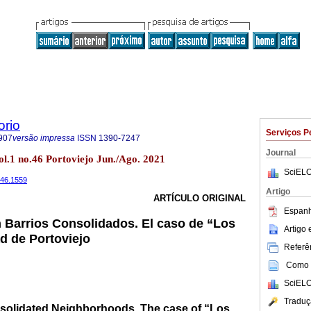
orio
Serviços P
907
versão impressa
ISSN
1390-7247
Journal
ol.1 no.46 Portoviejo Jun./Ago. 2021
SciELO
i46.1559
Artigo
ARTÍCULO ORIGINAL
Espanh
 Barrios Consolidados. El caso de “Los
Artigo
d de Portoviejo
Referên
Como c
SciELO
Traduç
nsolidated Neighborhoods. The case of “Los