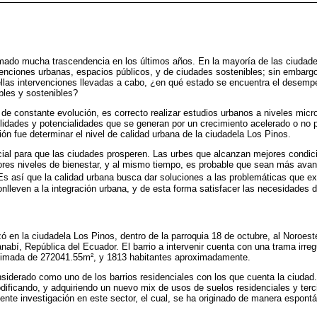
ado mucha trascendencia en los últimos años. En la mayoría de las ciudad
venciones urbanas, espacios públicos, y de ciudades sostenibles; sin embar
ellas intervenciones llevadas a cabo, ¿en qué estado se encuentra el desem
bles y sostenibles?
de constante evolución, es correcto realizar estudios urbanos a niveles micro,
ilidades y potencialidades que se generan por un crecimiento acelerado o no pl
ión fue determinar el nivel de calidad urbana de la ciudadela Los Pinos.
cial para que las ciudades prosperen. Las urbes que alcanzan mejores condic
res niveles de bienestar, y al mismo tiempo, es probable que sean más ava
 Es así que la calidad urbana busca dar soluciones a las problemáticas que ex
lleven a la integración urbana, y de esta forma satisfacer las necesidades d
ó en la ciudadela Los Pinos, dentro de la parroquia 18 de octubre, al Noroest
anabí, República del Ecuador. El barrio a intervenir cuenta con una trama irr
ximada de 272041.55m², y 1813 habitantes aproximadamente.
nsiderado como uno de los barrios residenciales con los que cuenta la ciudad.
ificando, y adquiriendo un nuevo mix de usos de suelos residenciales y tercia
sente investigación en este sector, el cual, se ha originado de manera espont