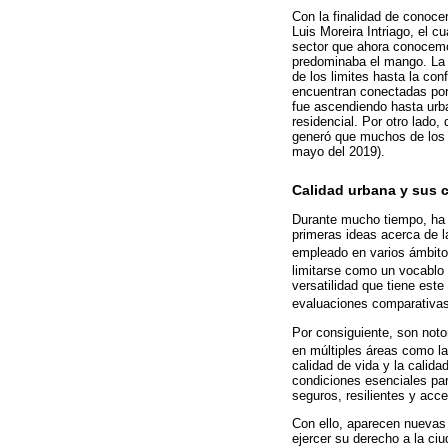
Con la finalidad de conocer
Luis Moreira Intriago, el 
sector que ahora conocemo
predominaba el mango. La 
de los limites hasta la co
encuentran conectadas por 
fue ascendiendo hasta urba
residencial. Por otro lado
generó que muchos de los ba
mayo del 2019).
Calidad urbana y sus 
Durante mucho tiempo, ha e
primeras ideas acerca de l
empleado en varios ámbito
limitarse como un vocablo q
versatilidad que tiene est
evaluaciones comparativas 
Por consiguiente, son noto
en múltiples áreas como la
calidad de vida y la calid
condiciones esenciales pa
seguros, resilientes y acc
Con ello, aparecen nuevas
ejercer su derecho a la ciu