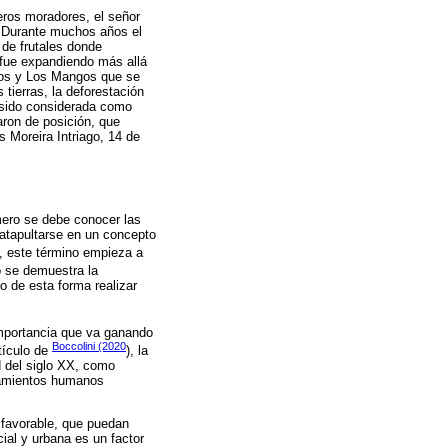
meros moradores, el señor
. Durante muchos años el
de frutales donde
 fue expandiendo más allá
inos y Los Mangos que se
tierras, la deforestación
a sido considerada como
aron de posición, que
s Moreira Intriago, 14 de
mero se debe conocer las
catapultarse en un concepto
0, este término empieza a
o se demuestra la
o de esta forma realizar
 importancia que va ganando
Boccolini (2020
tículo de
), la
d del siglo XX, como
ntamientos humanos
 favorable, que puedan
cial y urbana es un factor