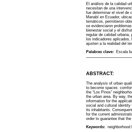
El análisis de la calidad u
necesitan de una intervenci
fue determinar el nivel de 
Manabí en Ecuador, ubicad
temáticos, permitieron obt
se evidenciaron problemas r
bienestar social y el disfr
regular de calidad urbana, 
los indicadores aplicados,
ajusten a la realidad del terr
Palabras clave:
Escala ba
ABSTRACT:
The analysis of urban quali
to become spaces: comforta
the “Los Pinos” neighborhoo
the urban area. By way, th
information for the applica
social and cultural identit
its inhabitants. Consequent
for the current administrat
order to guarantee that the 
Keywords:
neighborhood l