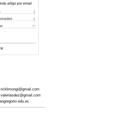
este artigo por email
s
cionados
ar
nk
. ricklimongi@gmail.com
r. valeriasdez@gmail.com
angregorio.edu.ec