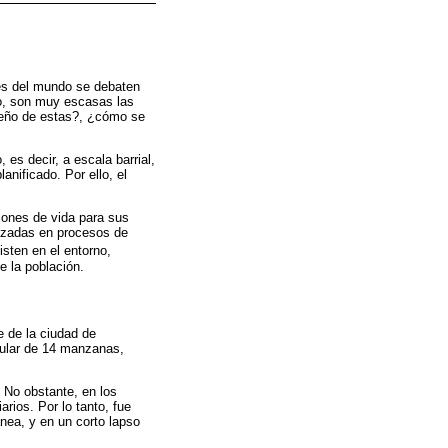
es del mundo se debaten
go, son muy escasas las
peño de estas?, ¿cómo se
 es decir, a escala barrial,
anificado. Por ello, el
iones de vida para sus
nzadas en procesos de
isten en el entorno,
e la población.
e de la ciudad de
egular de 14 manzanas,
 No obstante, en los
rios. Por lo tanto, fue
ánea, y en un corto lapso