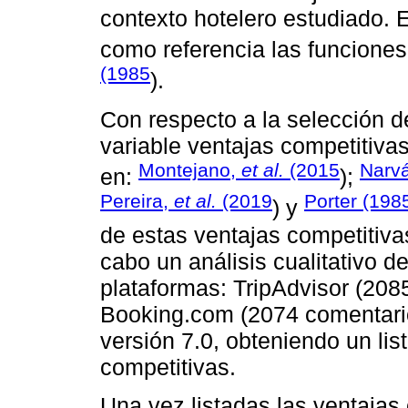
contexto hotelero estudiado. E
como referencia las funcione
(1985
).
Con respecto a la selección d
variable ventajas competitivas,
Montejano,
et al.
(2015
Narv
en:
);
Pereira,
et al.
(2019
Porter (198
) y
de estas ventajas competitivas
cabo un análisis cualitativo d
plataformas: TripAdvisor (208
Booking.com (2074 comentarios)
versión 7.0, obteniendo un lis
competitivas.
Una vez listadas las ventajas 